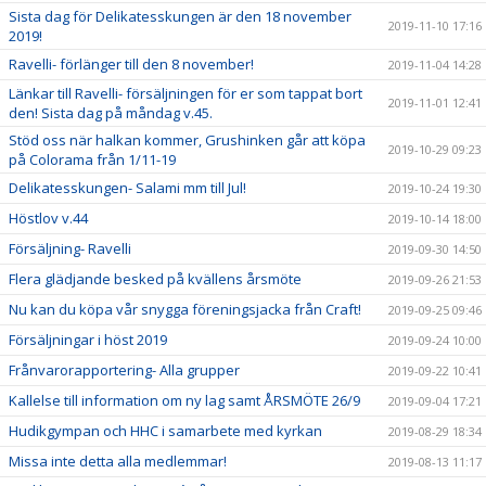
Sista dag för Delikatesskungen är den 18 november
2019-11-10 17:16
2019!
Ravelli- förlänger till den 8 november!
2019-11-04 14:28
Länkar till Ravelli- försäljningen för er som tappat bort
2019-11-01 12:41
den! Sista dag på måndag v.45.
Stöd oss när halkan kommer, Grushinken går att köpa
2019-10-29 09:23
på Colorama från 1/11-19
Delikatesskungen- Salami mm till Jul!
2019-10-24 19:30
Höstlov v.44
2019-10-14 18:00
Försäljning- Ravelli
2019-09-30 14:50
Flera glädjande besked på kvällens årsmöte
2019-09-26 21:53
Nu kan du köpa vår snygga föreningsjacka från Craft!
2019-09-25 09:46
Försäljningar i höst 2019
2019-09-24 10:00
Frånvarorapportering- Alla grupper
2019-09-22 10:41
Kallelse till information om ny lag samt ÅRSMÖTE 26/9
2019-09-04 17:21
Hudikgympan och HHC i samarbete med kyrkan
2019-08-29 18:34
Missa inte detta alla medlemmar!
2019-08-13 11:17