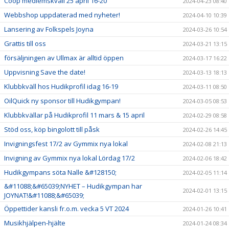
Coop medlemskväll 25 april 16-20
2024-04-23 08:40
Webbshop uppdaterad med nyheter!
2024-04-10 10:39
Lansering av Folkspels Joyna
2024-03-26 10:54
Grattis till oss
2024-03-21 13:15
försäljningen av Ullmax är alltid öppen
2024-03-17 16:22
Uppvisning Save the date!
2024-03-13 18:13
Klubbkväll hos Hudikprofil idag 16-19
2024-03-11 08:50
OilQuick ny sponsor till Hudikgympan!
2024-03-05 08:53
Klubbkvällar på Hudikprofil 11 mars & 15 april
2024-02-29 08:58
Stöd oss, köp bingolott till påsk
2024-02-26 14:45
Invigningsfest 17/2 av Gymmix nya lokal
2024-02-08 21:13
Invigning av Gymmix nya lokal Lördag 17/2
2024-02-06 18:42
Hudikgympans söta Nalle &#128150;
2024-02-05 11:14
&#11088;&#65039;NYHET – Hudikgympan har
2024-02-01 13:15
JOYNAT!&#11088;&#65039;
Öppettider kansli fr.o.m. vecka 5 VT 2024
2024-01-26 10:41
Musikhjälpen-hjälte
2024-01-24 08:34