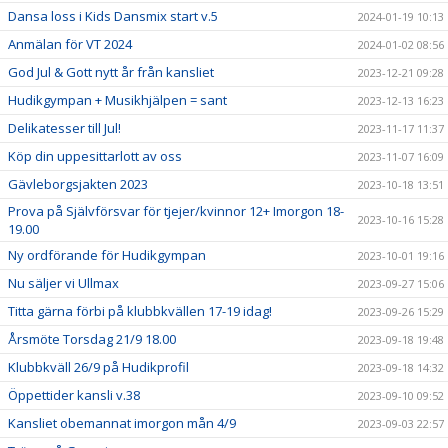
Dansa loss i Kids Dansmix start v.5
2024-01-19 10:13
Anmälan för VT 2024
2024-01-02 08:56
God Jul & Gott nytt år från kansliet
2023-12-21 09:28
Hudikgympan + Musikhjälpen = sant
2023-12-13 16:23
Delikatesser till Jul!
2023-11-17 11:37
Köp din uppesittarlott av oss
2023-11-07 16:09
Gävleborgsjakten 2023
2023-10-18 13:51
Prova på Självförsvar för tjejer/kvinnor 12+ Imorgon 18-
2023-10-16 15:28
19.00
Ny ordförande för Hudikgympan
2023-10-01 19:16
Nu säljer vi Ullmax
2023-09-27 15:06
Titta gärna förbi på klubbkvällen 17-19 idag!
2023-09-26 15:29
Årsmöte Torsdag 21/9 18.00
2023-09-18 19:48
Klubbkväll 26/9 på Hudikprofil
2023-09-18 14:32
Öppettider kansli v.38
2023-09-10 09:52
Kansliet obemannat imorgon mån 4/9
2023-09-03 22:57