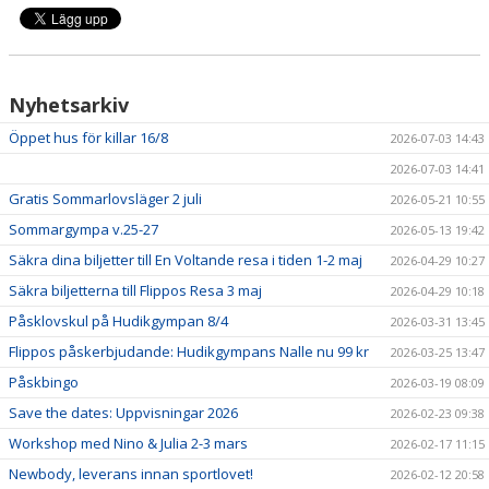
HYRA/BOKNING
KLÄDBESTÄLLNING
Nyhetsarkiv
LEDARE
Öppet hus för killar 16/8
2026-07-03 14:43
GDPR
2026-07-03 14:41
Gratis Sommarlovsläger 2 juli
2026-05-21 10:55
VÅR HISTORIA
Sommargympa v.25-27
2026-05-13 19:42
PRESS
Säkra dina biljetter till En Voltande resa i tiden 1-2 maj
2026-04-29 10:27
Säkra biljetterna till Flippos Resa 3 maj
2026-04-29 10:18
Påsklovskul på Hudikgympan 8/4
2026-03-31 13:45
Flippos påskerbjudande: Hudikgympans Nalle nu 99 kr
2026-03-25 13:47
Påskbingo
2026-03-19 08:09
Save the dates: Uppvisningar 2026
2026-02-23 09:38
Workshop med Nino & Julia 2-3 mars
2026-02-17 11:15
Newbody, leverans innan sportlovet!
2026-02-12 20:58