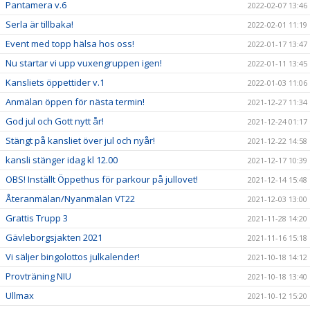
Pantamera v.6
2022-02-07 13:46
Serla är tillbaka!
2022-02-01 11:19
Event med topp hälsa hos oss!
2022-01-17 13:47
Nu startar vi upp vuxengruppen igen!
2022-01-11 13:45
Kansliets öppettider v.1
2022-01-03 11:06
Anmälan öppen för nästa termin!
2021-12-27 11:34
God jul och Gott nytt år!
2021-12-24 01:17
Stängt på kansliet över jul och nyår!
2021-12-22 14:58
kansli stänger idag kl 12.00
2021-12-17 10:39
OBS! Inställt Öppethus för parkour på jullovet!
2021-12-14 15:48
Återanmälan/Nyanmälan VT22
2021-12-03 13:00
Grattis Trupp 3
2021-11-28 14:20
Gävleborgsjakten 2021
2021-11-16 15:18
Vi säljer bingolottos julkalender!
2021-10-18 14:12
Provträning NIU
2021-10-18 13:40
Ullmax
2021-10-12 15:20