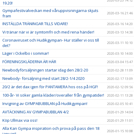
2020-03-23 14:12
19.20!
Gympafestivalveckan med våruppvisningarna skjuts
2020-03-16 21:46
fram
INSTÄLLDA TRÄNINGAR TILLS VIDARE!
2020-03-16 14:20
Vi tränar när vi är symtomfri och med rena händer!
2020-03-13 14:38
Coronaviruset och Hudikgympan- Hur ställer vi oss till
2020-03-11 10:10
det?
Läger i Ockelbo i sommar!
2020-03-10 14:00
FÖRENINGSKLÄDERNA ÄR HÄR
2020-03-04 15:47
Newbodyförsäljningen startar idag den 28/2-20
2020-02-28 11:09
Newbody- försäljning med start 28/2-1/4 2020
2020-02-17 13:09
20/2 är det dax igen för PANTAMERA hos oss på HGF!
2020-02-12 09:56
100-år- Vi söker gamla kläder/overaller från gympatider!
2020-02-11 13:28
Invigning av GYMPABUBBLAN på Hudikgympan!
2020-02-05 10:41
AVTÄCKNING AV GYMPABUBBLAN 4/2
2020-01-29 14:04
Köp Ullmax via oss!
2020-01-29 11:01
Alla Kan Gympa inspiration och prova på pass den 18
2020-01-15 10:08
januari!