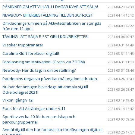
PÅMINNER OM ATT VI HAR 11 DAGAR KVAR ATT SÄLJA!
2021-04-20 14:38
NEWBODY- EFTERBESTÄLLNING TILL DEN 30/4-2021
2021-04-14 15:12
Omklädningsrummen på Aktivitetsfabriken är stängda
2021-04-09 14:22
från den 12 april
TÄVLING I ATT SÄLJA FLEST GRILLKOL/BRIKETTER!
2021-04-06 10:47
Vi söker trupptränare!
2021-03-31 14:49
Carolina Klüft föreläser digitalt!
2021-03-31 14:43
Föreläsning om Motivation! (Gratis via ZOOM)
2021-03-31 11:19
Newbody- Har du lagt in din beställning?
2021-03-31 08:46
Pandemins negativa påverkan på ungdomsidrotten
2021-03-26 08:49
Nu har det äntligen blivit dags att anmäla sig till
2021-03-26 08:47
Ockelbolägret 2021!
Vi kör i gång v 12!
2021-03-19 19:40
Paus för ALLA träningar under v.11
2021-03-14 15:42
Sportlov vecka 10 för barn, redskap och
2021-03-03 08:56
parkourgrupperna!
Anmäl dig till den här fantastiska föreläsningen digitalt
2021-02-25 17:57