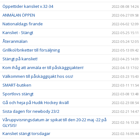
Öppettider kansliet v.32-34
2022-08-08 14:26
ANMÄLAN ÖPPEN
2022-06-27 09:58
Nationaldags firande
2022-06-02 12:09
Kansliet - Stängt
2022-05-25 15:11
Återanmälan
2022-05-24 12:05
Grillkol/briketter till försäljning
2022-05-13 09:42
Stängt på kansliet!
2022-04-25 14:09
Kom ihåg att anmäla er till påskäggsjakten!
2022-04-13 17:02
Välkommen till påskäggsjakt hos oss!
2022-03-23 15:43
SMART-butiken
2022-03-11 11:54
Sportlovs stängt
2022-03-08 13:48
Gå och heja på Hudik Hockey ikväll
2022-02-23 08:54
Sista dagen för newbody 23/2
2022-02-21 14:47
Våruppvisningsdatum är spikat till den 20-22 maj -22 på
2022-02-16 13:28
GLYSIS!
Kansliet stängt torsdagar
2022-02-16 09:44