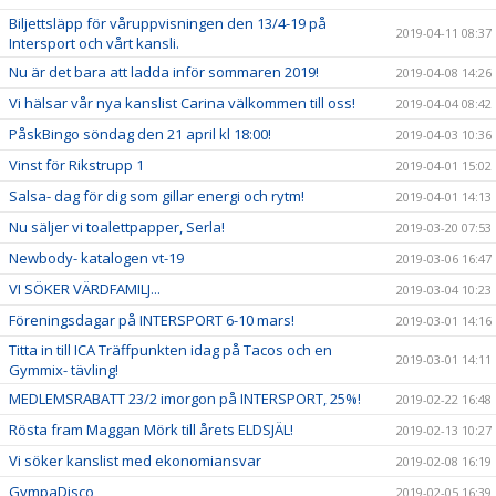
Biljettsläpp för våruppvisningen den 13/4-19 på
2019-04-11 08:37
Intersport och vårt kansli.
Nu är det bara att ladda inför sommaren 2019!
2019-04-08 14:26
Vi hälsar vår nya kanslist Carina välkommen till oss!
2019-04-04 08:42
PåskBingo söndag den 21 april kl 18:00!
2019-04-03 10:36
Vinst för Rikstrupp 1
2019-04-01 15:02
Salsa- dag för dig som gillar energi och rytm!
2019-04-01 14:13
Nu säljer vi toalettpapper, Serla!
2019-03-20 07:53
Newbody- katalogen vt-19
2019-03-06 16:47
VI SÖKER VÄRDFAMILJ...
2019-03-04 10:23
Föreningsdagar på INTERSPORT 6-10 mars!
2019-03-01 14:16
Titta in till ICA Träffpunkten idag på Tacos och en
2019-03-01 14:11
Gymmix- tävling!
MEDLEMSRABATT 23/2 imorgon på INTERSPORT, 25%!
2019-02-22 16:48
Rösta fram Maggan Mörk till årets ELDSJÄL!
2019-02-13 10:27
Vi söker kanslist med ekonomiansvar
2019-02-08 16:19
GympaDisco
2019-02-05 16:39