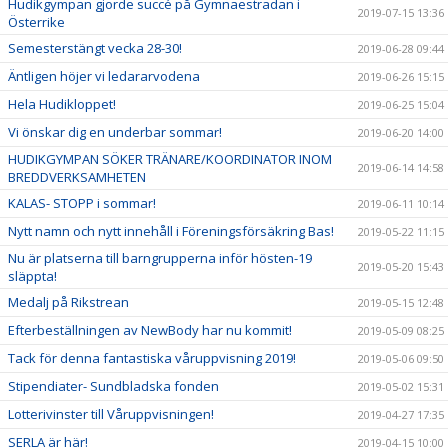
Hudikgympan gjorde succé på Gymnaestradan i
2019-07-15 13:36
Österrike
Semesterstängt vecka 28-30!
2019-06-28 09:44
Äntligen höjer vi ledararvodena
2019-06-26 15:15
Hela Hudikloppet!
2019-06-25 15:04
Vi önskar dig en underbar sommar!
2019-06-20 14:00
HUDIKGYMPAN SÖKER TRÄNARE/KOORDINATOR INOM
2019-06-14 14:58
BREDDVERKSAMHETEN
KALAS- STOPP i sommar!
2019-06-11 10:14
Nytt namn och nytt innehåll i Föreningsförsäkring Bas!
2019-05-22 11:15
Nu är platserna till barngrupperna inför hösten-19
2019-05-20 15:43
släppta!
Medalj på Rikstrean
2019-05-15 12:48
Efterbeställningen av NewBody har nu kommit!
2019-05-09 08:25
Tack för denna fantastiska våruppvisning 2019!
2019-05-06 09:50
Stipendiater- Sundbladska fonden
2019-05-02 15:31
Lotterivinster till Våruppvisningen!
2019-04-27 17:35
SERLA är här!
2019-04-15 10:00