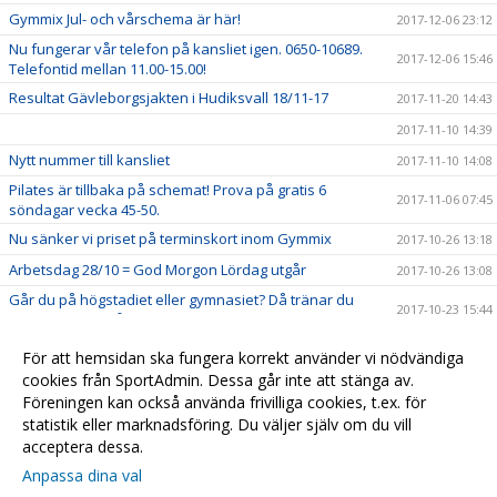
Gymmix Jul- och vårschema är här!
2017-12-06 23:12
Nu fungerar vår telefon på kansliet igen. 0650-10689.
2017-12-06 15:46
Telefontid mellan 11.00-15.00!
Resultat Gävleborgsjakten i Hudiksvall 18/11-17
2017-11-20 14:43
2017-11-10 14:39
Nytt nummer till kansliet
2017-11-10 14:08
Pilates är tillbaka på schemat! Prova på gratis 6
2017-11-06 07:45
söndagar vecka 45-50.
Nu sänker vi priset på terminskort inom Gymmix
2017-10-26 13:18
Arbetsdag 28/10 = God Morgon Lördag utgår
2017-10-26 13:08
Går du på högstadiet eller gymnasiet? Då tränar du
2017-10-23 15:44
gratis hos oss på höstlovet. Välkommen!
Familjevecka måndag-torsdag vecka 43
2017-10-12 14:15
För att hemsidan ska fungera korrekt använder vi nödvändiga
Välkommen till Hudikgympans nya hemsida
cookies från SportAdmin. Dessa går inte att stänga av.
2017-09-06 15:01
Föreningen kan också använda frivilliga cookies, t.ex. för
Schema Gymmix
2017-09-06 14:52
statistik eller marknadsföring. Du väljer själv om du vill
acceptera dessa.
Anpassa dina val
Cookie-
Gå till