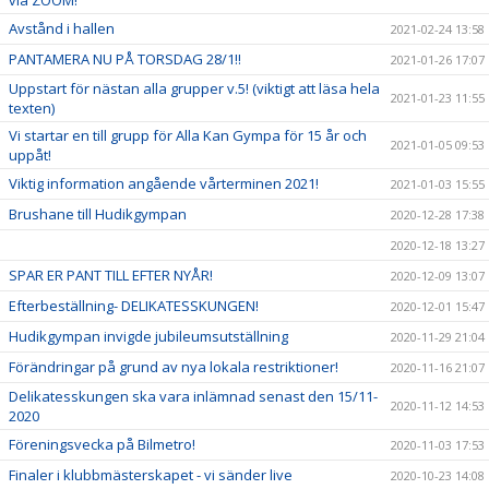
via ZOOM!
Avstånd i hallen
2021-02-24 13:58
PANTAMERA NU PÅ TORSDAG 28/1!!
2021-01-26 17:07
Uppstart för nästan alla grupper v.5! (viktigt att läsa hela
2021-01-23 11:55
texten)
Vi startar en till grupp för Alla Kan Gympa för 15 år och
2021-01-05 09:53
uppåt!
Viktig information angående vårterminen 2021!
2021-01-03 15:55
Brushane till Hudikgympan
2020-12-28 17:38
2020-12-18 13:27
SPAR ER PANT TILL EFTER NYÅR!
2020-12-09 13:07
Efterbeställning- DELIKATESSKUNGEN!
2020-12-01 15:47
Hudikgympan invigde jubileumsutställning
2020-11-29 21:04
Förändringar på grund av nya lokala restriktioner!
2020-11-16 21:07
Delikatesskungen ska vara inlämnad senast den 15/11-
2020-11-12 14:53
2020
Föreningsvecka på Bilmetro!
2020-11-03 17:53
Finaler i klubbmästerskapet - vi sänder live
2020-10-23 14:08