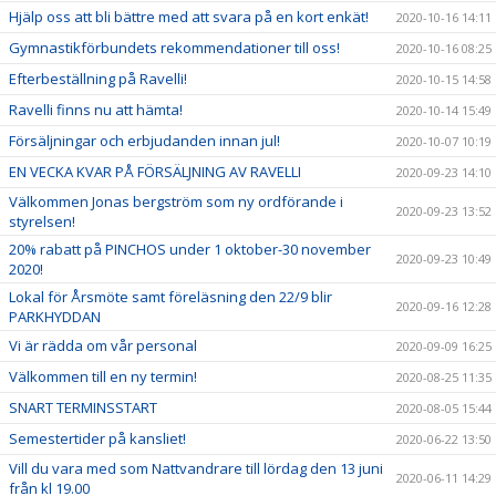
Hjälp oss att bli bättre med att svara på en kort enkät!
2020-10-16 14:11
Gymnastikförbundets rekommendationer till oss!
2020-10-16 08:25
Efterbeställning på Ravelli!
2020-10-15 14:58
Ravelli finns nu att hämta!
2020-10-14 15:49
Försäljningar och erbjudanden innan jul!
2020-10-07 10:19
EN VECKA KVAR PÅ FÖRSÄLJNING AV RAVELLI
2020-09-23 14:10
Välkommen Jonas bergström som ny ordförande i
2020-09-23 13:52
styrelsen!
20% rabatt på PINCHOS under 1 oktober-30 november
2020-09-23 10:49
2020!
Lokal för Årsmöte samt föreläsning den 22/9 blir
2020-09-16 12:28
PARKHYDDAN
Vi är rädda om vår personal
2020-09-09 16:25
Välkommen till en ny termin!
2020-08-25 11:35
SNART TERMINSSTART
2020-08-05 15:44
Semestertider på kansliet!
2020-06-22 13:50
Vill du vara med som Nattvandrare till lördag den 13 juni
2020-06-11 14:29
från kl 19.00