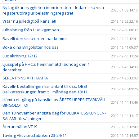
Ny lag ökar tryggheten inom idrotten – ledare ska visa
2020-01-08 14:10
registerutdrag ur belastningsregistret
Vi tar nu julledigt på kansliet!
2019-12-22 22:16
Julhälsning från Hudikgympan
2019-12-18 08:37
Ravelli den sista orden har kommit!
2019-12-12 12:41
Boka dina Bingolotter hos oss!
2019-12-11 09:37
Luciakröning 12/12
2019-12-10 11:24
Ljusspel på HHC:s hemmamatch Söndag den 1
2019-11-28 14:03
december!
SERLA FINNS ATT HÄMTA
2019-11-25 13:03
Ravelli- beställningen har anlänt till oss. OBS!
2019-11-15 09:25
Delikatesskungen fram till måndag den 18/11.
Hämta ett gäng på kansliet av ÅRETS UPPESITTARKVÄLL-
2019-11-14 11:46
BINGOLOTTO!
Den 18 november är sista dag för DELIKATESSKUNGEN-
2019-11-14 11:17
SALAMI-försäljningen!
Återanmälan VT19
2019-11-13 12:43
Tävling Aktivitetsfabriken 23-24/11
2019-11-12 16:57