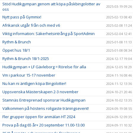
Stöd Hudikgympan genom att köpa påskbingolotter av
2025-03-19 09:26
oss
Nytt pass på Gymmix!
2025-02-13 08:43
Afrikansk utgår från och med v6
2025-02-08 11:24
Viktig information: Säkerhetsintrång på SportAdmin
2025-02-04 12:41
Rythm & Brunch
2025-01-08 11:13
Öppet hus 18/1
2025-01-08 08:34
Rythm & Brunch 18/1-2025
2024-12-17 19:04
Hudikgympan + LF Gävleborg = Rörelse för alla
2024-12-05 18:29
Vm i parkour 15-17 november
2024-11-16 08:46
Nu kan ni äntligen köpa Bingolotter!
2024-11-12 13:36
Uppsvenska Mästerskapen 2-3 november
2024-10-21 20:46
Stamnäs Entreprenad sponsrar Hudikgympan
2024-10-02 13:35
Välkommen på höstens roligaste träningsevent!
2024-09-19 08:55
Fler grupper öppen för anmälan HT 2024
2024-09-12 09:35
Prova på dag 65 år+ 20 september 11.00-13.00
2024-09-11 10:32