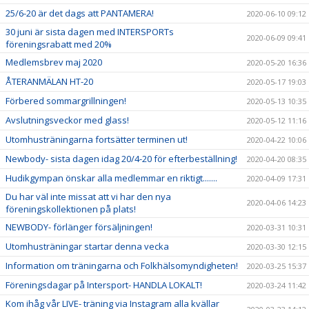
25/6-20 är det dags att PANTAMERA!
2020-06-10 09:12
30 juni är sista dagen med INTERSPORTs
2020-06-09 09:41
föreningsrabatt med 20%
Medlemsbrev maj 2020
2020-05-20 16:36
ÅTERANMÄLAN HT-20
2020-05-17 19:03
Förbered sommargrillningen!
2020-05-13 10:35
Avslutningsveckor med glass!
2020-05-12 11:16
Utomhusträningarna fortsätter terminen ut!
2020-04-22 10:06
Newbody- sista dagen idag 20/4-20 för efterbeställning!
2020-04-20 08:35
Hudikgympan önskar alla medlemmar en riktigt.......
2020-04-09 17:31
Du har väl inte missat att vi har den nya
2020-04-06 14:23
föreningskollektionen på plats!
NEWBODY- förlänger försäljningen!
2020-03-31 10:31
Utomhusträningar startar denna vecka
2020-03-30 12:15
Information om träningarna och Folkhälsomyndigheten!
2020-03-25 15:37
Föreningsdagar på Intersport- HANDLA LOKALT!
2020-03-24 11:42
Kom ihåg vår LIVE- träning via Instagram alla kvällar