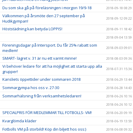
Du som ska gå på föreläsningen i morgon 19/9-18
2018-09-18 08:29
Välkommen på årsmöte den 27 september på
2018-09-12 09:22
Hudikgympan!
Höststädning kan betyda LOPPIS!
2018-09-11 18:42
2018-09-04 13:59
Föreningsdagar på Intersport. Du får 25% rabatt som
2018-09-03 09:01
medlem!
SMART- lägret v. 31 är nu ett varmt minne!
2018-08-03 09:36
Vi behöver ledare för att ha möjlighet att starta upp alla
2018-07-31 15:36
grupper!
Kansliets öppettider under sommaren 2018
2018-06-29 13:44
Sommargympa hos oss v. 27-30
2018-06-28 14:43
Sommarhälsning från verksamhetsledaren!
2018-06-26 10:16
2018-06-26 10:12
SPECIALPRIS FÖR MEDLEMMAR TILL FOTBOLLS- VM!
2018-06-20 09:19
Kvarglömda kläder
2018-06-19 13:59
Fotbolls VM på storbild! Köp din biljett hos oss:)
2018-06-08 09:32