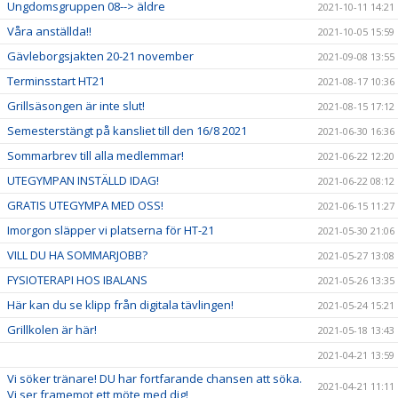
Ungdomsgruppen 08--> äldre
2021-10-11 14:21
Våra anställda!!
2021-10-05 15:59
Gävleborgsjakten 20-21 november
2021-09-08 13:55
Terminsstart HT21
2021-08-17 10:36
Grillsäsongen är inte slut!
2021-08-15 17:12
Semesterstängt på kansliet till den 16/8 2021
2021-06-30 16:36
Sommarbrev till alla medlemmar!
2021-06-22 12:20
UTEGYMPAN INSTÄLLD IDAG!
2021-06-22 08:12
GRATIS UTEGYMPA MED OSS!
2021-06-15 11:27
Imorgon släpper vi platserna för HT-21
2021-05-30 21:06
VILL DU HA SOMMARJOBB?
2021-05-27 13:08
FYSIOTERAPI HOS IBALANS
2021-05-26 13:35
Här kan du se klipp från digitala tävlingen!
2021-05-24 15:21
Grillkolen är här!
2021-05-18 13:43
2021-04-21 13:59
Vi söker tränare! DU har fortfarande chansen att söka.
2021-04-21 11:11
Vi ser framemot ett möte med dig!