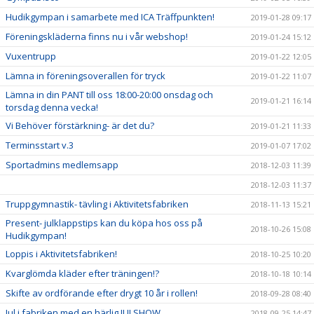
Hudikgympan i samarbete med ICA Träffpunkten!
2019-01-28 09:17
Föreningskläderna finns nu i vår webshop!
2019-01-24 15:12
Vuxentrupp
2019-01-22 12:05
Lämna in föreningsoverallen för tryck
2019-01-22 11:07
Lämna in din PANT till oss 18:00-20:00 onsdag och
2019-01-21 16:14
torsdag denna vecka!
Vi Behöver förstärkning- är det du?
2019-01-21 11:33
Terminsstart v.3
2019-01-07 17:02
Sportadmins medlemsapp
2018-12-03 11:39
2018-12-03 11:37
Truppgymnastik- tävling i Aktivitetsfabriken
2018-11-13 15:21
Present- julklappstips kan du köpa hos oss på
2018-10-26 15:08
Hudikgympan!
Loppis i Aktivitetsfabriken!
2018-10-25 10:20
Kvarglömda kläder efter träningen!?
2018-10-18 10:14
Skifte av ordförande efter drygt 10 år i rollen!
2018-09-28 08:40
Jul i fabriken med en härlig JULSHOW
2018-09-25 14:47