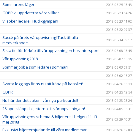
Sommarens läger
2018-05-25 13:43
GDPR vi uppdaterar våra villkor
2018-05-23 14:26
Vi söker ledare i Hudikgympan!
2018-05-23 11:02
2018-05-22 09:37
Succé på årets våruppvisning! Tack till alla
2018-05-14 09:57
medverkande.
Sista tid för förköp till våruppvisningen hos Intersport!
2018-05-08 13:45
Våruppvisning 2018
2018-05-07 15:15
Sommarjobba som ledare i sommar!
2018-05-03 09:51
2018-05-02 15:27
Svarta leggings finns nu att köpa på kansliet!
2018-04-26 13:18
GDPR
2018-04-25 12:54
Nu händer det saker i vår nya parkourdel!
2018-04-23 08:24
26 april släpps biljetterna till våruppvisningen!
2018-04-05 16:31
Våruppvisningens schema & biljetter till helgen 11-13
2018-03-29 10:31
maj 2018!
Exklusivt biljetterbjudande till våra medlemmar
2018-03-26 12:08