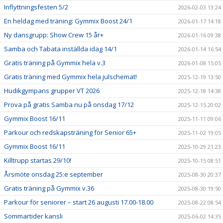
Inflyttningsfesten 5/2
2026-02-03 13:24
En heldag med träning: Gymmix Boost 24/1
2026-01-17 14:18
Ny dansgrupp: Show Crew 15 år+
2026-01-16 09:38
Samba och Tabata inställda idag 14/1
2026-01-14 16:54
Gratis träning på Gymmix hela v.3
2026-01-08 15:05
Gratis träning med Gymmix hela julschemat!
2025-12-19 13:50
Hudikgympans grupper VT 2026
2025-12-18 14:38
Prova på gratis Samba nu på onsdag 17/12
2025-12-15 20:02
Gymmix Boost 16/11
2025-11-11 09:06
Parkour och redskapsträning för Senior 65+
2025-11-02 19:05
Gymmix Boost 16/11
2025-10-29 21:23
Killtrupp startas 29/10!
2025-10-15 08:51
Årsmöte onsdag 25:e september
2025-08-30 20:37
Gratis träning på Gymmix v.36
2025-08-30 19:50
Parkour för seniorer – start 26 augusti 17.00-18.00
2025-08-22 08:54
Sommartider kansli
2025-06-02 14:35