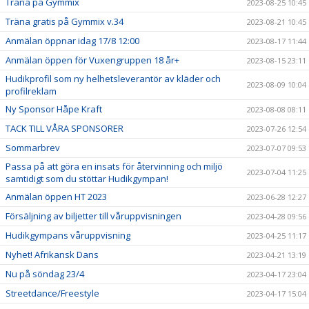
Träna på Gymmix
2023-08-25 10:45
Träna gratis på Gymmix v.34
2023-08-21 10:45
Anmälan öppnar idag 17/8 12:00
2023-08-17 11:44
Anmälan öppen för Vuxengruppen 18 år+
2023-08-15 23:11
Hudikprofil som ny helhetsleverantör av kläder och
2023-08-09 10:04
profilreklam
Ny Sponsor Håpe Kraft
2023-08-08 08:11
TACK TILL VÅRA SPONSORER
2023-07-26 12:54
Sommarbrev
2023-07-07 09:53
Passa på att göra en insats för återvinning och miljö
2023-07-04 11:25
samtidigt som du stöttar Hudikgympan!
Anmälan öppen HT 2023
2023-06-28 12:27
Försäljning av biljetter till våruppvisningen
2023-04-28 09:56
Hudikgympans våruppvisning
2023-04-25 11:17
Nyhet! Afrikansk Dans
2023-04-21 13:19
Nu på söndag 23/4
2023-04-17 23:04
Streetdance/Freestyle
2023-04-17 15:04