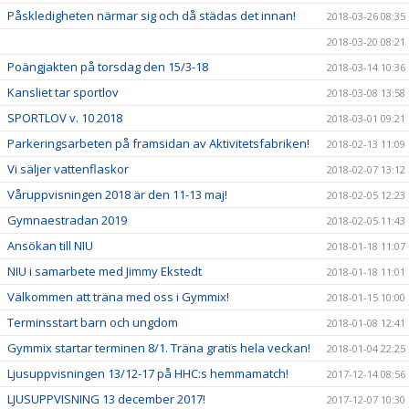
Påskledigheten närmar sig och då städas det innan!
2018-03-26 08:35
2018-03-20 08:21
Poängjakten på torsdag den 15/3-18
2018-03-14 10:36
Kansliet tar sportlov
2018-03-08 13:58
SPORTLOV v. 10 2018
2018-03-01 09:21
Parkeringsarbeten på framsidan av Aktivitetsfabriken!
2018-02-13 11:09
Vi säljer vattenflaskor
2018-02-07 13:12
Våruppvisningen 2018 är den 11-13 maj!
2018-02-05 12:23
Gymnaestradan 2019
2018-02-05 11:43
Ansökan till NIU
2018-01-18 11:07
NIU i samarbete med Jimmy Ekstedt
2018-01-18 11:01
Välkommen att träna med oss i Gymmix!
2018-01-15 10:00
Terminsstart barn och ungdom
2018-01-08 12:41
Gymmix startar terminen 8/1. Träna gratis hela veckan!
2018-01-04 22:25
Ljusuppvisningen 13/12-17 på HHC:s hemmamatch!
2017-12-14 08:56
LJUSUPPVISNING 13 december 2017!
2017-12-07 10:30