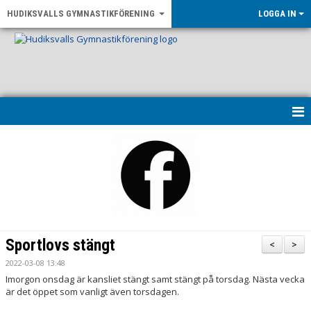
HUDIKSVALLS GYMNASTIKFÖRENING
LOGGA IN
HEM
KONTAKT & ÖPPETTIDER
UPPVISNING 2026
OM FÖRENINGEN
Sportlovs stängt
<
>
NYHETER
2022-03-08 13:48
Imorgon onsdag är kansliet stängt samt stängt på torsdag. Nästa vecka
är det öppet som vanligt även torsdagen.
LF GÄVLEBORG - RÖRELSE FÖR ALLA