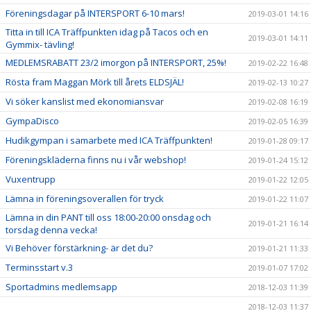
Föreningsdagar på INTERSPORT 6-10 mars!
2019-03-01 14:16
Titta in till ICA Träffpunkten idag på Tacos och en
2019-03-01 14:11
Gymmix- tävling!
MEDLEMSRABATT 23/2 imorgon på INTERSPORT, 25%!
2019-02-22 16:48
Rösta fram Maggan Mörk till årets ELDSJÄL!
2019-02-13 10:27
Vi söker kanslist med ekonomiansvar
2019-02-08 16:19
GympaDisco
2019-02-05 16:39
Hudikgympan i samarbete med ICA Träffpunkten!
2019-01-28 09:17
Föreningskläderna finns nu i vår webshop!
2019-01-24 15:12
Vuxentrupp
2019-01-22 12:05
Lämna in föreningsoverallen för tryck
2019-01-22 11:07
Lämna in din PANT till oss 18:00-20:00 onsdag och
2019-01-21 16:14
torsdag denna vecka!
Vi Behöver förstärkning- är det du?
2019-01-21 11:33
Terminsstart v.3
2019-01-07 17:02
Sportadmins medlemsapp
2018-12-03 11:39
2018-12-03 11:37