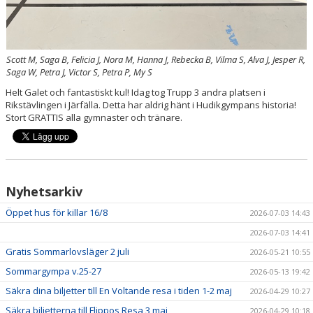
Scott M, Saga B, Felicia J, Nora M, Hanna J, Rebecka B, Vilma S, Alva J, Jesper R,
Saga W, Petra J, Victor S, Petra P, My S
Helt Galet och fantastiskt kul! Idag tog Trupp 3 andra platsen i
Rikstävlingen i Järfälla. Detta har aldrig hänt i Hudikgympans historia!
Stort GRATTIS alla gymnaster och tränare.
Nyhetsarkiv
Öppet hus för killar 16/8
2026-07-03 14:43
2026-07-03 14:41
Gratis Sommarlovsläger 2 juli
2026-05-21 10:55
Sommargympa v.25-27
2026-05-13 19:42
Säkra dina biljetter till En Voltande resa i tiden 1-2 maj
2026-04-29 10:27
Säkra biljetterna till Flippos Resa 3 maj
2026-04-29 10:18