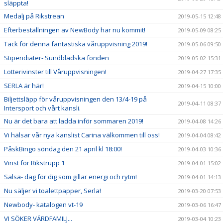
släppta!
Medalj på Rikstrean
2019-05-15 12:48
Efterbeställningen av NewBody har nu kommit!
2019-05-09 08:25
Tack för denna fantastiska våruppvisning 2019!
2019-05-06 09:50
Stipendiater- Sundbladska fonden
2019-05-02 15:31
Lotterivinster till Våruppvisningen!
2019-04-27 17:35
SERLA är här!
2019-04-15 10:00
Biljettsläpp för våruppvisningen den 13/4-19 på
2019-04-11 08:37
Intersport och vårt kansli.
Nu är det bara att ladda inför sommaren 2019!
2019-04-08 14:26
Vi hälsar vår nya kanslist Carina välkommen till oss!
2019-04-04 08:42
PåskBingo söndag den 21 april kl 18:00!
2019-04-03 10:36
Vinst för Rikstrupp 1
2019-04-01 15:02
Salsa- dag för dig som gillar energi och rytm!
2019-04-01 14:13
Nu säljer vi toalettpapper, Serla!
2019-03-20 07:53
Newbody- katalogen vt-19
2019-03-06 16:47
VI SÖKER VÄRDFAMILJ...
2019-03-04 10:23