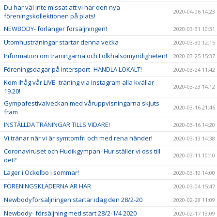
Du har väl inte missat att vi har den nya
2020-04-06 14:23
föreningskollektionen på plats!
NEWBODY- förlänger försäljningen!
2020-03-31 10:31
Utomhusträningar startar denna vecka
2020-03-30 12:15
Information om träningarna och Folkhälsomyndigheten!
2020-03-25 15:37
Föreningsdagar på Intersport- HANDLA LOKALT!
2020-03-24 11:42
Kom ihåg vår LIVE- träning via Instagram alla kvällar
2020-03-23 14:12
19.20!
Gympafestivalveckan med våruppvisningarna skjuts
2020-03-16 21:46
fram
INSTÄLLDA TRÄNINGAR TILLS VIDARE!
2020-03-16 14:20
Vi tränar när vi är symtomfri och med rena händer!
2020-03-13 14:38
Coronaviruset och Hudikgympan- Hur ställer vi oss till
2020-03-11 10:10
det?
Läger i Ockelbo i sommar!
2020-03-10 14:00
FÖRENINGSKLÄDERNA ÄR HÄR
2020-03-04 15:47
Newbodyförsäljningen startar idag den 28/2-20
2020-02-28 11:09
Newbody- försäljning med start 28/2-1/4 2020
2020-02-17 13:09