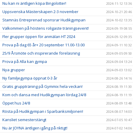
Nu kan ni äntligen köpa Bingolotter!
2024-11-12 13:36
Uppsvenska Mästerskapen 2-3 november
2024-10-21 20:46
Stamnäs Entreprenad sponsrar Hudikgympan
2024-10-02 13:35
Välkommen på höstens roligaste träningsevent!
2024-09-19 08:55
Fler grupper öppen för anmälan HT 2024
2024-09-12 09:35
Prova på dag 65 år+ 20 september 11.00-13.00
2024-09-11 10:32
25/9 Årsmöte och inspirerande föreläsning
2024-09-05 09:50
Prova på Alla kan gympa
2024-09-04 13:24
Nya grupper
2024-09-03 13:02
Ny familjegympa öppnat 0-3 år
2024-08-26 14:16
Gratis gruppträning på Gymmix hela veckan!
2024-08-19 11:30
Kom och dansa med Hudikgympan lördag 24/8
2024-08-19 11:19
Öppet hus 24/8
2024-08-09 13:48
Rösta på Hudikgympan i Sparbanksmiljonen!
2024-08-07 14:03
Kansliet semesterstängt
2024-07-05 10:47
Nu är JOYNA äntligen igång på riktigt!
2024-07-02 14:06