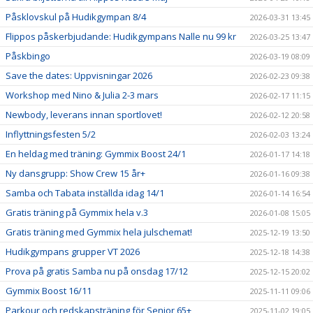
Påsklovskul på Hudikgympan 8/4
2026-03-31 13:45
Flippos påskerbjudande: Hudikgympans Nalle nu 99 kr
2026-03-25 13:47
Påskbingo
2026-03-19 08:09
Save the dates: Uppvisningar 2026
2026-02-23 09:38
Workshop med Nino & Julia 2-3 mars
2026-02-17 11:15
Newbody, leverans innan sportlovet!
2026-02-12 20:58
Inflyttningsfesten 5/2
2026-02-03 13:24
En heldag med träning: Gymmix Boost 24/1
2026-01-17 14:18
Ny dansgrupp: Show Crew 15 år+
2026-01-16 09:38
Samba och Tabata inställda idag 14/1
2026-01-14 16:54
Gratis träning på Gymmix hela v.3
2026-01-08 15:05
Gratis träning med Gymmix hela julschemat!
2025-12-19 13:50
Hudikgympans grupper VT 2026
2025-12-18 14:38
Prova på gratis Samba nu på onsdag 17/12
2025-12-15 20:02
Gymmix Boost 16/11
2025-11-11 09:06
Parkour och redskapsträning för Senior 65+
2025-11-02 19:05