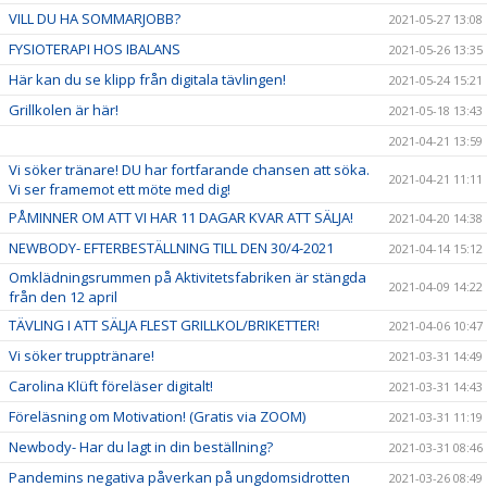
VILL DU HA SOMMARJOBB?
2021-05-27 13:08
FYSIOTERAPI HOS IBALANS
2021-05-26 13:35
Här kan du se klipp från digitala tävlingen!
2021-05-24 15:21
Grillkolen är här!
2021-05-18 13:43
2021-04-21 13:59
Vi söker tränare! DU har fortfarande chansen att söka.
2021-04-21 11:11
Vi ser framemot ett möte med dig!
PÅMINNER OM ATT VI HAR 11 DAGAR KVAR ATT SÄLJA!
2021-04-20 14:38
NEWBODY- EFTERBESTÄLLNING TILL DEN 30/4-2021
2021-04-14 15:12
Omklädningsrummen på Aktivitetsfabriken är stängda
2021-04-09 14:22
från den 12 april
TÄVLING I ATT SÄLJA FLEST GRILLKOL/BRIKETTER!
2021-04-06 10:47
Vi söker trupptränare!
2021-03-31 14:49
Carolina Klüft föreläser digitalt!
2021-03-31 14:43
Föreläsning om Motivation! (Gratis via ZOOM)
2021-03-31 11:19
Newbody- Har du lagt in din beställning?
2021-03-31 08:46
Pandemins negativa påverkan på ungdomsidrotten
2021-03-26 08:49