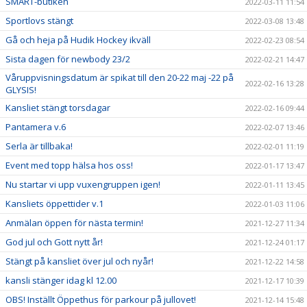
SMART-butiken
2022-03-11 11:54
Sportlovs stängt
2022-03-08 13:48
Gå och heja på Hudik Hockey ikväll
2022-02-23 08:54
Sista dagen för newbody 23/2
2022-02-21 14:47
Våruppvisningsdatum är spikat till den 20-22 maj -22 på
2022-02-16 13:28
GLYSIS!
Kansliet stängt torsdagar
2022-02-16 09:44
Pantamera v.6
2022-02-07 13:46
Serla är tillbaka!
2022-02-01 11:19
Event med topp hälsa hos oss!
2022-01-17 13:47
Nu startar vi upp vuxengruppen igen!
2022-01-11 13:45
Kansliets öppettider v.1
2022-01-03 11:06
Anmälan öppen för nästa termin!
2021-12-27 11:34
God jul och Gott nytt år!
2021-12-24 01:17
Stängt på kansliet över jul och nyår!
2021-12-22 14:58
kansli stänger idag kl 12.00
2021-12-17 10:39
OBS! Inställt Öppethus för parkour på jullovet!
2021-12-14 15:48