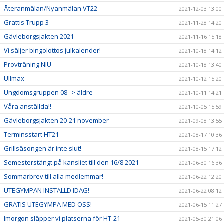
Återanmälan/Nyanmälan VT22
2021-12-03 13:00
Grattis Trupp 3
2021-11-28 14:20
Gävleborgsjakten 2021
2021-11-16 15:18
Vi säljer bingolottos julkalender!
2021-10-18 14:12
Provträning NIU
2021-10-18 13:40
Ullmax
2021-10-12 15:20
Ungdomsgruppen 08--> äldre
2021-10-11 14:21
Våra anställda!!
2021-10-05 15:59
Gävleborgsjakten 20-21 november
2021-09-08 13:55
Terminsstart HT21
2021-08-17 10:36
Grillsäsongen är inte slut!
2021-08-15 17:12
Semesterstängt på kansliet till den 16/8 2021
2021-06-30 16:36
Sommarbrev till alla medlemmar!
2021-06-22 12:20
UTEGYMPAN INSTÄLLD IDAG!
2021-06-22 08:12
GRATIS UTEGYMPA MED OSS!
2021-06-15 11:27
Imorgon släpper vi platserna för HT-21
2021-05-30 21:06