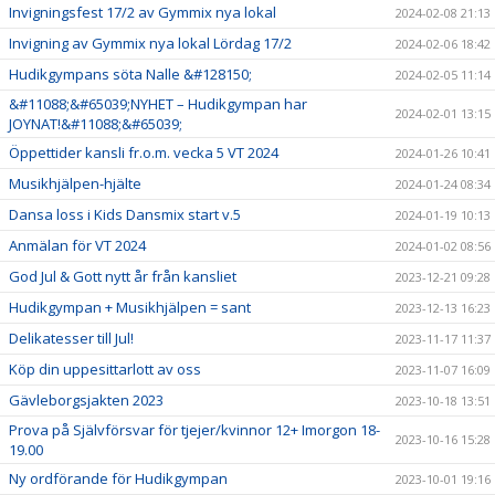
Invigningsfest 17/2 av Gymmix nya lokal
2024-02-08 21:13
Invigning av Gymmix nya lokal Lördag 17/2
2024-02-06 18:42
Hudikgympans söta Nalle &#128150;
2024-02-05 11:14
&#11088;&#65039;NYHET – Hudikgympan har
2024-02-01 13:15
JOYNAT!&#11088;&#65039;
Öppettider kansli fr.o.m. vecka 5 VT 2024
2024-01-26 10:41
Musikhjälpen-hjälte
2024-01-24 08:34
Dansa loss i Kids Dansmix start v.5
2024-01-19 10:13
Anmälan för VT 2024
2024-01-02 08:56
God Jul & Gott nytt år från kansliet
2023-12-21 09:28
Hudikgympan + Musikhjälpen = sant
2023-12-13 16:23
Delikatesser till Jul!
2023-11-17 11:37
Köp din uppesittarlott av oss
2023-11-07 16:09
Gävleborgsjakten 2023
2023-10-18 13:51
Prova på Självförsvar för tjejer/kvinnor 12+ Imorgon 18-
2023-10-16 15:28
19.00
Ny ordförande för Hudikgympan
2023-10-01 19:16