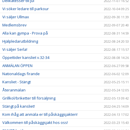
Delikatesser till jul
2022-11-07 16:52
Vi söker ledare till parkour
2022-10-04 09:25
Vi säljer Ullmax
2022-09-30 11:39
Medlemsbrev
2022-09-07 20:40
Alla kan gympa - Prova på
2022-08-31 14:59
Hjälpledarutbildning
2022-08-24 20:53
Vi säljer Serla!
2022-08-17 15:57
Öppettider kansliet v.32-34
2022-08-08 14:26
ANMÄLAN ÖPPEN
2022-06-27 09:58
Nationaldags firande
2022-06-02 12:09
Kansliet - Stängt
2022-05-25 15:11
Återanmälan
2022-05-24 12:05
Grillkol/briketter till försäljning
2022-05-13 09:42
Stängt på kansliet!
2022-04-25 14:09
Kom ihåg att anmäla er till påskäggsjakten!
2022-04-13 17:02
Välkommen till påskäggsjakt hos oss!
2022-03-23 15:43