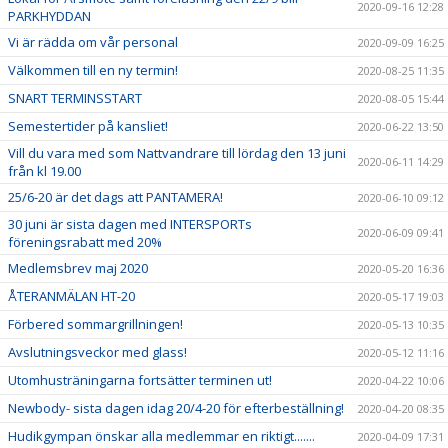
2020-09-16 12:28
PARKHYDDAN
Vi är rädda om vår personal
2020-09-09 16:25
Välkommen till en ny termin!
2020-08-25 11:35
SNART TERMINSSTART
2020-08-05 15:44
Semestertider på kansliet!
2020-06-22 13:50
Vill du vara med som Nattvandrare till lördag den 13 juni
2020-06-11 14:29
från kl 19.00
25/6-20 är det dags att PANTAMERA!
2020-06-10 09:12
30 juni är sista dagen med INTERSPORTs
2020-06-09 09:41
föreningsrabatt med 20%
Medlemsbrev maj 2020
2020-05-20 16:36
ÅTERANMÄLAN HT-20
2020-05-17 19:03
Förbered sommargrillningen!
2020-05-13 10:35
Avslutningsveckor med glass!
2020-05-12 11:16
Utomhusträningarna fortsätter terminen ut!
2020-04-22 10:06
Newbody- sista dagen idag 20/4-20 för efterbeställning!
2020-04-20 08:35
Hudikgympan önskar alla medlemmar en riktigt.......
2020-04-09 17:31