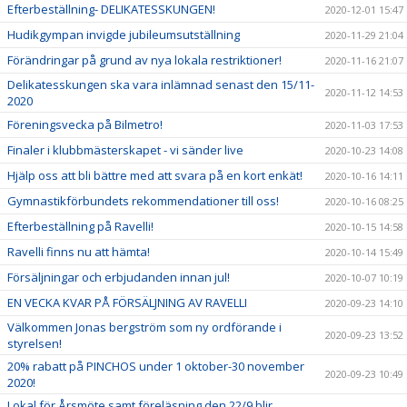
Efterbeställning- DELIKATESSKUNGEN!
2020-12-01 15:47
Hudikgympan invigde jubileumsutställning
2020-11-29 21:04
Förändringar på grund av nya lokala restriktioner!
2020-11-16 21:07
Delikatesskungen ska vara inlämnad senast den 15/11-
2020-11-12 14:53
2020
Föreningsvecka på Bilmetro!
2020-11-03 17:53
Finaler i klubbmästerskapet - vi sänder live
2020-10-23 14:08
Hjälp oss att bli bättre med att svara på en kort enkät!
2020-10-16 14:11
Gymnastikförbundets rekommendationer till oss!
2020-10-16 08:25
Efterbeställning på Ravelli!
2020-10-15 14:58
Ravelli finns nu att hämta!
2020-10-14 15:49
Försäljningar och erbjudanden innan jul!
2020-10-07 10:19
EN VECKA KVAR PÅ FÖRSÄLJNING AV RAVELLI
2020-09-23 14:10
Välkommen Jonas bergström som ny ordförande i
2020-09-23 13:52
styrelsen!
20% rabatt på PINCHOS under 1 oktober-30 november
2020-09-23 10:49
2020!
Lokal för Årsmöte samt föreläsning den 22/9 blir