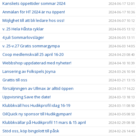
Kansliets öppettider sommar 2024
2024-06-17 12:01
Anmälan för HT 2024 är nu öppen!
2024-06-17 10:36
Möjlighet till att bli ledare hos oss!
2024-06-07 10:12
v. 25 Hela Håsta cyklar
2024-06-05 13:12
4 juli Sommarlovsläger
2024-06-05 13:11
v. 25-v.27 Gratis sommargympa
2024-06-03 14:05
Coop medlemskväll 25 april 16-20
2024-04-23 08:40
Webbshop uppdaterad med nyheter!
2024-04-10 10:39
Lansering av Folkspels Joyna
2024-03-26 10:54
Grattis till oss
2024-03-21 13:15
försäljningen av Ullmax är alltid öppen
2024-03-17 16:22
Uppvisning Save the date!
2024-03-13 18:13
Klubbkväll hos Hudikprofil idag 16-19
2024-03-11 08:50
OilQuick ny sponsor till Hudikgympan!
2024-03-05 08:53
Klubbkvällar på Hudikprofil 11 mars & 15 april
2024-02-29 08:58
Stöd oss, köp bingolott till påsk
2024-02-26 14:45