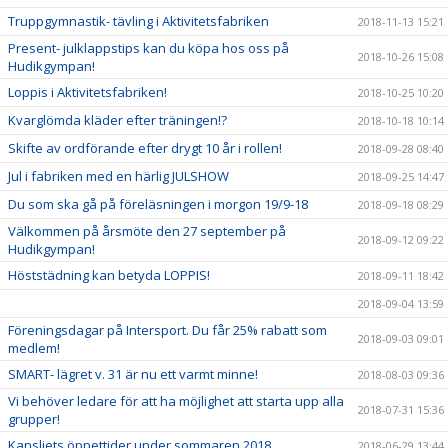
Truppgymnastik- tävling i Aktivitetsfabriken
2018-11-13 15:21
Present- julklappstips kan du köpa hos oss på
2018-10-26 15:08
Hudikgympan!
Loppis i Aktivitetsfabriken!
2018-10-25 10:20
Kvarglömda kläder efter träningen!?
2018-10-18 10:14
Skifte av ordförande efter drygt 10 år i rollen!
2018-09-28 08:40
Jul i fabriken med en härlig JULSHOW
2018-09-25 14:47
Du som ska gå på föreläsningen i morgon 19/9-18
2018-09-18 08:29
Välkommen på årsmöte den 27 september på
2018-09-12 09:22
Hudikgympan!
Höststädning kan betyda LOPPIS!
2018-09-11 18:42
2018-09-04 13:59
Föreningsdagar på Intersport. Du får 25% rabatt som
2018-09-03 09:01
medlem!
SMART- lägret v. 31 är nu ett varmt minne!
2018-08-03 09:36
Vi behöver ledare för att ha möjlighet att starta upp alla
2018-07-31 15:36
grupper!
Kansliets öppettider under sommaren 2018
2018-06-29 13:44