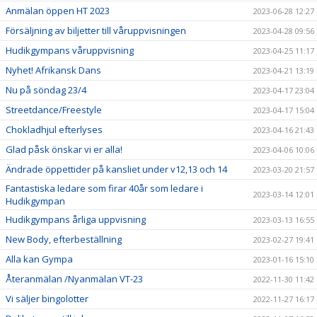
Anmälan öppen HT 2023
2023-06-28 12:27
Försäljning av biljetter till våruppvisningen
2023-04-28 09:56
Hudikgympans våruppvisning
2023-04-25 11:17
Nyhet! Afrikansk Dans
2023-04-21 13:19
Nu på söndag 23/4
2023-04-17 23:04
Streetdance/Freestyle
2023-04-17 15:04
Chokladhjul efterlyses
2023-04-16 21:43
Glad påsk önskar vi er alla!
2023-04-06 10:06
Ändrade öppettider på kansliet under v12,13 och 14
2023-03-20 21:57
Fantastiska ledare som firar 40år som ledare i
2023-03-14 12:01
Hudikgympan
Hudikgympans årliga uppvisning
2023-03-13 16:55
New Body, efterbeställning
2023-02-27 19:41
Alla kan Gympa
2023-01-16 15:10
Återanmälan /Nyanmälan VT-23
2022-11-30 11:42
Vi säljer bingolotter
2022-11-27 16:17