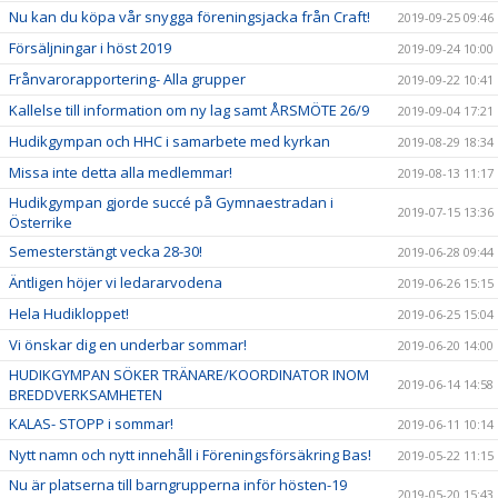
Nu kan du köpa vår snygga föreningsjacka från Craft!
2019-09-25 09:46
Försäljningar i höst 2019
2019-09-24 10:00
Frånvarorapportering- Alla grupper
2019-09-22 10:41
Kallelse till information om ny lag samt ÅRSMÖTE 26/9
2019-09-04 17:21
Hudikgympan och HHC i samarbete med kyrkan
2019-08-29 18:34
Missa inte detta alla medlemmar!
2019-08-13 11:17
Hudikgympan gjorde succé på Gymnaestradan i
2019-07-15 13:36
Österrike
Semesterstängt vecka 28-30!
2019-06-28 09:44
Äntligen höjer vi ledararvodena
2019-06-26 15:15
Hela Hudikloppet!
2019-06-25 15:04
Vi önskar dig en underbar sommar!
2019-06-20 14:00
HUDIKGYMPAN SÖKER TRÄNARE/KOORDINATOR INOM
2019-06-14 14:58
BREDDVERKSAMHETEN
KALAS- STOPP i sommar!
2019-06-11 10:14
Nytt namn och nytt innehåll i Föreningsförsäkring Bas!
2019-05-22 11:15
Nu är platserna till barngrupperna inför hösten-19
2019-05-20 15:43