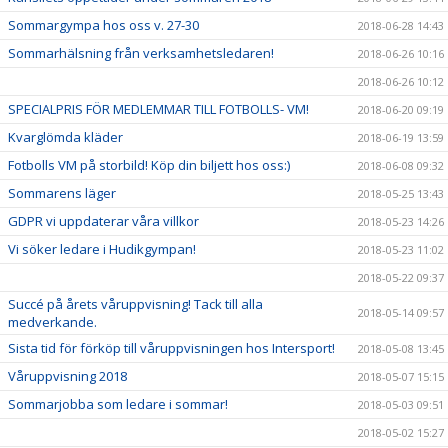
Sommargympa hos oss v. 27-30
2018-06-28 14:43
Sommarhälsning från verksamhetsledaren!
2018-06-26 10:16
2018-06-26 10:12
SPECIALPRIS FÖR MEDLEMMAR TILL FOTBOLLS- VM!
2018-06-20 09:19
Kvarglömda kläder
2018-06-19 13:59
Fotbolls VM på storbild! Köp din biljett hos oss:)
2018-06-08 09:32
Sommarens läger
2018-05-25 13:43
GDPR vi uppdaterar våra villkor
2018-05-23 14:26
Vi söker ledare i Hudikgympan!
2018-05-23 11:02
2018-05-22 09:37
Succé på årets våruppvisning! Tack till alla
2018-05-14 09:57
medverkande.
Sista tid för förköp till våruppvisningen hos Intersport!
2018-05-08 13:45
Våruppvisning 2018
2018-05-07 15:15
Sommarjobba som ledare i sommar!
2018-05-03 09:51
2018-05-02 15:27