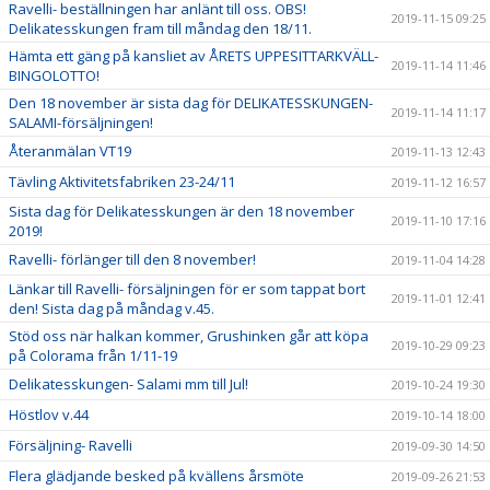
Ravelli- beställningen har anlänt till oss. OBS!
2019-11-15 09:25
Delikatesskungen fram till måndag den 18/11.
Hämta ett gäng på kansliet av ÅRETS UPPESITTARKVÄLL-
2019-11-14 11:46
BINGOLOTTO!
Den 18 november är sista dag för DELIKATESSKUNGEN-
2019-11-14 11:17
SALAMI-försäljningen!
Återanmälan VT19
2019-11-13 12:43
Tävling Aktivitetsfabriken 23-24/11
2019-11-12 16:57
Sista dag för Delikatesskungen är den 18 november
2019-11-10 17:16
2019!
Ravelli- förlänger till den 8 november!
2019-11-04 14:28
Länkar till Ravelli- försäljningen för er som tappat bort
2019-11-01 12:41
den! Sista dag på måndag v.45.
Stöd oss när halkan kommer, Grushinken går att köpa
2019-10-29 09:23
på Colorama från 1/11-19
Delikatesskungen- Salami mm till Jul!
2019-10-24 19:30
Höstlov v.44
2019-10-14 18:00
Försäljning- Ravelli
2019-09-30 14:50
Flera glädjande besked på kvällens årsmöte
2019-09-26 21:53