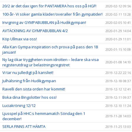
20/2 är det dax igen för PANTAMERA hos oss på HGF!
2020-02-12 09:56
100-år- Vi söker gamla kläder/overaller från gympatider!
2020-02-11 13:28
Invigning av GYMPABUBBLAN på Hudikgympan!
2020-02-05 10:41
AVTÄCKNING AV GYMPABUBBLAN 4/2
2020-01-29 14:04
Köp Ullmax via oss!
2020-01-29 11:01
Alla Kan Gympa inspiration och prova på pass den 18
2020-01-15 10:08
januari!
Ny lag ökar tryggheten inom idrotten – ledare ska visa
2020-01-08 14:10
registerutdrag ur belastningsregistret
Vi tar nu julledigt på kansliet!
2019-12-22 22:16
Julhälsning från Hudikgympan
2019-12-18 08:37
Ravelli den sista orden har kommit!
2019-12-12 12:41
Boka dina Bingolotter hos oss!
2019-12-11 09:37
Luciakröning 12/12
2019-12-10 11:24
Ljusspel på HHC:s hemmamatch Söndag den 1
2019-11-28 14:03
december!
SERLA FINNS ATT HÄMTA
2019-11-25 13:03