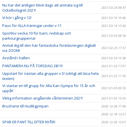
Nu har det äntligen blivit dags att anmäla sig till
2021-03-26 08:47
Ockelbolägret 2021!
Vi kör i gång v 12!
2021-03-19 19:40
Paus för ALLA träningar under v.11
2021-03-14 15:42
Sportlov vecka 10 för barn, redskap och
2021-03-03 08:56
parkourgrupperna!
Anmäl dig till den här fantastiska föreläsningen digitalt
2021-02-25 17:57
via ZOOM!
Avstånd i hallen
2021-02-24 13:58
PANTAMERA NU PÅ TORSDAG 28/1!!
2021-01-26 17:07
Uppstart för nästan alla grupper v.5! (viktigt att läsa hela
2021-01-23 11:55
texten)
Vi startar en till grupp för Alla Kan Gympa för 15 år och
2021-01-05 09:53
uppåt!
Viktig information angående vårterminen 2021!
2021-01-03 15:55
Brushane till Hudikgympan
2020-12-28 17:38
2020-12-18 13:27
SPAR ER PANT TILL EFTER NYÅR!
2020-12-09 13:07