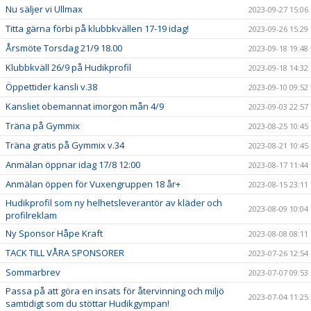
Nu säljer vi Ullmax
2023-09-27 15:06
Titta gärna förbi på klubbkvällen 17-19 idag!
2023-09-26 15:29
Årsmöte Torsdag 21/9 18.00
2023-09-18 19:48
Klubbkväll 26/9 på Hudikprofil
2023-09-18 14:32
Öppettider kansli v.38
2023-09-10 09:52
Kansliet obemannat imorgon mån 4/9
2023-09-03 22:57
Träna på Gymmix
2023-08-25 10:45
Träna gratis på Gymmix v.34
2023-08-21 10:45
Anmälan öppnar idag 17/8 12:00
2023-08-17 11:44
Anmälan öppen för Vuxengruppen 18 år+
2023-08-15 23:11
Hudikprofil som ny helhetsleverantör av kläder och
2023-08-09 10:04
profilreklam
Ny Sponsor Håpe Kraft
2023-08-08 08:11
TACK TILL VÅRA SPONSORER
2023-07-26 12:54
Sommarbrev
2023-07-07 09:53
Passa på att göra en insats för återvinning och miljö
2023-07-04 11:25
samtidigt som du stöttar Hudikgympan!