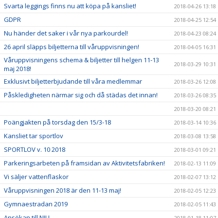
Svarta leggings finns nu att köpa på kansliet!
2018-04-26 13:18
GDPR
2018-04-25 12:54
Nu händer det saker i vår nya parkourdel!
2018-04-23 08:24
26 april släpps biljetterna till våruppvisningen!
2018-04-05 16:31
Våruppvisningens schema & biljetter till helgen 11-13
2018-03-29 10:31
maj 2018!
Exklusivt biljetterbjudande till våra medlemmar
2018-03-26 12:08
Påskledigheten närmar sig och då städas det innan!
2018-03-26 08:35
2018-03-20 08:21
Poängjakten på torsdag den 15/3-18
2018-03-14 10:36
Kansliet tar sportlov
2018-03-08 13:58
SPORTLOV v. 10 2018
2018-03-01 09:21
Parkeringsarbeten på framsidan av Aktivitetsfabriken!
2018-02-13 11:09
Vi säljer vattenflaskor
2018-02-07 13:12
Våruppvisningen 2018 är den 11-13 maj!
2018-02-05 12:23
Gymnaestradan 2019
2018-02-05 11:43
Ansökan till NIU
2018-01-18 11:07