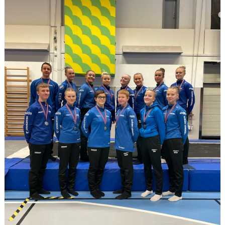
HYRA/BOKNING
KLÄDBESTÄLLNING
LEDARE
GDPR
VÅR HISTORIA
PRESS