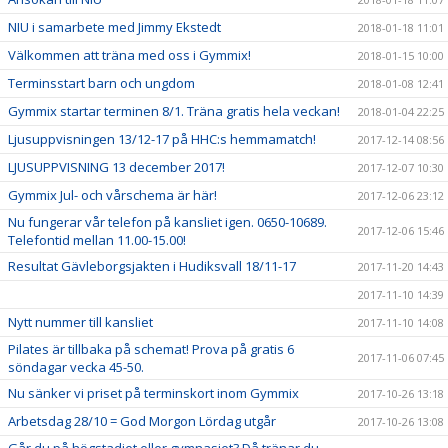
NIU i samarbete med Jimmy Ekstedt
2018-01-18 11:01
Välkommen att träna med oss i Gymmix!
2018-01-15 10:00
Terminsstart barn och ungdom
2018-01-08 12:41
Gymmix startar terminen 8/1. Träna gratis hela veckan!
2018-01-04 22:25
Ljusuppvisningen 13/12-17 på HHC:s hemmamatch!
2017-12-14 08:56
LJUSUPPVISNING 13 december 2017!
2017-12-07 10:30
Gymmix Jul- och vårschema är här!
2017-12-06 23:12
Nu fungerar vår telefon på kansliet igen. 0650-10689.
2017-12-06 15:46
Telefontid mellan 11.00-15.00!
Resultat Gävleborgsjakten i Hudiksvall 18/11-17
2017-11-20 14:43
2017-11-10 14:39
Nytt nummer till kansliet
2017-11-10 14:08
Pilates är tillbaka på schemat! Prova på gratis 6
2017-11-06 07:45
söndagar vecka 45-50.
Nu sänker vi priset på terminskort inom Gymmix
2017-10-26 13:18
Arbetsdag 28/10 = God Morgon Lördag utgår
2017-10-26 13:08