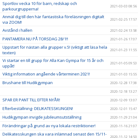
Sportlov vecka 10 för barn, redskap och
2021-03-03 08:56
parkourgrupperna!
Anmäl dig till den här fantastiska föreläsningen digitalt
2021-02-25 17:57
via ZOOM!
Avstånd i hallen
2021-02-24 13:58
PANTAMERA NU PÅ TORSDAG 28/1!!
2021-01-26 17:07
Uppstart för nästan alla grupper v.5! (viktigt att läsa hela
2021-01-23 11:55
texten)
Vi startar en till grupp för Alla Kan Gympa för 15 år och
2021-01-05 09:53
uppåt!
Viktig information angående vårterminen 2021!
2021-01-03 15:55
Brushane till Hudikgympan
2020-12-28 17:38
2020-12-18 13:27
SPAR ER PANT TILL EFTER NYÅR!
2020-12-09 13:07
Efterbeställning- DELIKATESSKUNGEN!
2020-12-01 15:47
Hudikgympan invigde jubileumsutställning
2020-11-29 21:04
Förändringar på grund av nya lokala restriktioner!
2020-11-16 21:07
Delikatesskungen ska vara inlämnad senast den 15/11-
2020-11-12 14:53