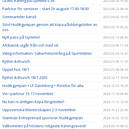
Gratis träning på Gymmix v.36
2025-08-30 19:50
Parkour för seniorer – start 26 augusti 17.00-18.00
2025-08-22 08:54
Sommartider kansli
2025-06-02 14:35
Stöd Hudikgympan genom att köpa påskbingolotter av
2025-03-19 09:26
oss
Nytt pass på Gymmix!
2025-02-13 08:43
Afrikansk utgår från och med v6
2025-02-08 11:24
Viktig information: Säkerhetsintrång på SportAdmin
2025-02-04 12:41
Rythm & Brunch
2025-01-08 11:13
Öppet hus 18/1
2025-01-08 08:34
Rythm & Brunch 18/1-2025
2024-12-17 19:04
Hudikgympan + LF Gävleborg = Rörelse för alla
2024-12-05 18:29
Vm i parkour 15-17 november
2024-11-16 08:46
Nu kan ni äntligen köpa Bingolotter!
2024-11-12 13:36
Uppsvenska Mästerskapen 2-3 november
2024-10-21 20:46
Stamnäs Entreprenad sponsrar Hudikgympan
2024-10-02 13:35
Välkommen på höstens roligaste träningsevent!
2024-09-19 08:55