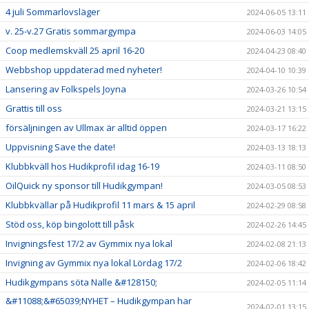
4 juli Sommarlovsläger
2024-06-05 13:11
v. 25-v.27 Gratis sommargympa
2024-06-03 14:05
Coop medlemskväll 25 april 16-20
2024-04-23 08:40
Webbshop uppdaterad med nyheter!
2024-04-10 10:39
Lansering av Folkspels Joyna
2024-03-26 10:54
Grattis till oss
2024-03-21 13:15
försäljningen av Ullmax är alltid öppen
2024-03-17 16:22
Uppvisning Save the date!
2024-03-13 18:13
Klubbkväll hos Hudikprofil idag 16-19
2024-03-11 08:50
OilQuick ny sponsor till Hudikgympan!
2024-03-05 08:53
Klubbkvällar på Hudikprofil 11 mars & 15 april
2024-02-29 08:58
Stöd oss, köp bingolott till påsk
2024-02-26 14:45
Invigningsfest 17/2 av Gymmix nya lokal
2024-02-08 21:13
Invigning av Gymmix nya lokal Lördag 17/2
2024-02-06 18:42
Hudikgympans söta Nalle &#128150;
2024-02-05 11:14
&#11088;&#65039;NYHET – Hudikgympan har
2024-02-01 13:15