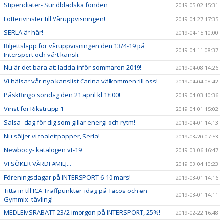
Stipendiater- Sundbladska fonden
2019-05-02 15:31
Lotterivinster till Våruppvisningen!
2019-04-27 17:35
SERLA är här!
2019-04-15 10:00
Biljettsläpp för våruppvisningen den 13/4-19 på
2019-04-11 08:37
Intersport och vårt kansli.
Nu är det bara att ladda inför sommaren 2019!
2019-04-08 14:26
Vi hälsar vår nya kanslist Carina välkommen till oss!
2019-04-04 08:42
PåskBingo söndag den 21 april kl 18:00!
2019-04-03 10:36
Vinst för Rikstrupp 1
2019-04-01 15:02
Salsa- dag för dig som gillar energi och rytm!
2019-04-01 14:13
Nu säljer vi toalettpapper, Serla!
2019-03-20 07:53
Newbody- katalogen vt-19
2019-03-06 16:47
VI SÖKER VÄRDFAMILJ...
2019-03-04 10:23
Föreningsdagar på INTERSPORT 6-10 mars!
2019-03-01 14:16
Titta in till ICA Träffpunkten idag på Tacos och en
2019-03-01 14:11
Gymmix- tävling!
MEDLEMSRABATT 23/2 imorgon på INTERSPORT, 25%!
2019-02-22 16:48