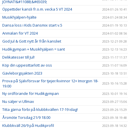
JOYNAT!&#11088;&#65039;
Öppettider kansli fr.o.m. vecka 5 VT 2024
2024-01-26 10:41
Musikhjälpen-hjälte
2024-01-24 08:34
Dansa loss i Kids Dansmix start v.5
2024-01-19 10:13
Anmälan för VT 2024
2024-01-02 08:56
God Jul & Gott nytt år från kansliet
2023-12-21 09:28
Hudikgympan + Musikhjälpen = sant
2023-12-13 16:23
Delikatesser till Jul!
2023-11-17 11:37
Köp din uppesittarlott av oss
2023-11-07 16:09
Gävleborgsjakten 2023
2023-10-18 13:51
Prova på Självförsvar för tjejer/kvinnor 12+ Imorgon 18-
2023-10-16 15:28
19.00
Ny ordförande för Hudikgympan
2023-10-01 19:16
Nu säljer vi Ullmax
2023-09-27 15:06
Titta gärna förbi på klubbkvällen 17-19 idag!
2023-09-26 15:29
Årsmöte Torsdag 21/9 18.00
2023-09-18 19:48
Klubbkväll 26/9 på Hudikprofil
2023-09-18 14:32