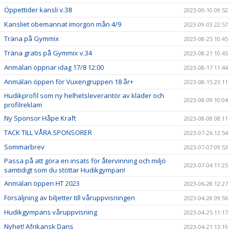
Öppettider kansli v.38
2023-09-10 09:52
Kansliet obemannat imorgon mån 4/9
2023-09-03 22:57
Träna på Gymmix
2023-08-25 10:45
Träna gratis på Gymmix v.34
2023-08-21 10:45
Anmälan öppnar idag 17/8 12:00
2023-08-17 11:44
Anmälan öppen för Vuxengruppen 18 år+
2023-08-15 23:11
Hudikprofil som ny helhetsleverantör av kläder och
2023-08-09 10:04
profilreklam
Ny Sponsor Håpe Kraft
2023-08-08 08:11
TACK TILL VÅRA SPONSORER
2023-07-26 12:54
Sommarbrev
2023-07-07 09:53
Passa på att göra en insats för återvinning och miljö
2023-07-04 11:25
samtidigt som du stöttar Hudikgympan!
Anmälan öppen HT 2023
2023-06-28 12:27
Försäljning av biljetter till våruppvisningen
2023-04-28 09:56
Hudikgympans våruppvisning
2023-04-25 11:17
Nyhet! Afrikansk Dans
2023-04-21 13:19