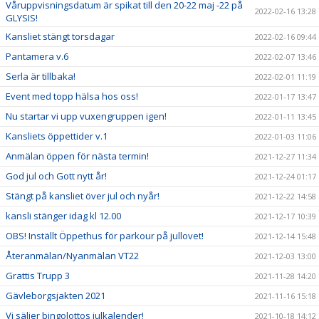
Våruppvisningsdatum är spikat till den 20-22 maj -22 på
2022-02-16 13:28
GLYSIS!
Kansliet stängt torsdagar
2022-02-16 09:44
Pantamera v.6
2022-02-07 13:46
Serla är tillbaka!
2022-02-01 11:19
Event med topp hälsa hos oss!
2022-01-17 13:47
Nu startar vi upp vuxengruppen igen!
2022-01-11 13:45
Kansliets öppettider v.1
2022-01-03 11:06
Anmälan öppen för nästa termin!
2021-12-27 11:34
God jul och Gott nytt år!
2021-12-24 01:17
Stängt på kansliet över jul och nyår!
2021-12-22 14:58
kansli stänger idag kl 12.00
2021-12-17 10:39
OBS! Inställt Öppethus för parkour på jullovet!
2021-12-14 15:48
Återanmälan/Nyanmälan VT22
2021-12-03 13:00
Grattis Trupp 3
2021-11-28 14:20
Gävleborgsjakten 2021
2021-11-16 15:18
Vi säljer bingolottos julkalender!
2021-10-18 14:12