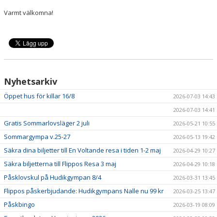
HYRA/BOKNING
Varmt välkomna!
KLÄDBESTÄLLNING
LEDARE
GDPR
Nyhetsarkiv
VÅR HISTORIA
Öppet hus för killar 16/8
2026-07-03 14:43
2026-07-03 14:41
PRESS
Gratis Sommarlovsläger 2 juli
2026-05-21 10:55
Sommargympa v.25-27
2026-05-13 19:42
Säkra dina biljetter till En Voltande resa i tiden 1-2 maj
2026-04-29 10:27
Säkra biljetterna till Flippos Resa 3 maj
2026-04-29 10:18
Påsklovskul på Hudikgympan 8/4
2026-03-31 13:45
Flippos påskerbjudande: Hudikgympans Nalle nu 99 kr
2026-03-25 13:47
Påskbingo
2026-03-19 08:09