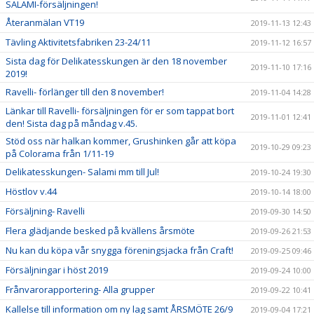
SALAMI-försäljningen!
Återanmälan VT19
2019-11-13 12:43
Tävling Aktivitetsfabriken 23-24/11
2019-11-12 16:57
Sista dag för Delikatesskungen är den 18 november
2019-11-10 17:16
2019!
Ravelli- förlänger till den 8 november!
2019-11-04 14:28
Länkar till Ravelli- försäljningen för er som tappat bort
2019-11-01 12:41
den! Sista dag på måndag v.45.
Stöd oss när halkan kommer, Grushinken går att köpa
2019-10-29 09:23
på Colorama från 1/11-19
Delikatesskungen- Salami mm till Jul!
2019-10-24 19:30
Höstlov v.44
2019-10-14 18:00
Försäljning- Ravelli
2019-09-30 14:50
Flera glädjande besked på kvällens årsmöte
2019-09-26 21:53
Nu kan du köpa vår snygga föreningsjacka från Craft!
2019-09-25 09:46
Försäljningar i höst 2019
2019-09-24 10:00
Frånvarorapportering- Alla grupper
2019-09-22 10:41
Kallelse till information om ny lag samt ÅRSMÖTE 26/9
2019-09-04 17:21