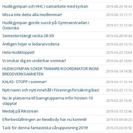
Hudikgympan och HHC i samarbete med kyrkan
2019-08-29 18:34
Missa inte detta alla medlemmar!
2019-08-13 11:17
Hudikgympan gjorde succé på Gymnaestradan i
2019-07-15 13:36
Österrike
Semesterstängt vecka 28-30!
2019-06-28 09:44
Äntligen höjer vi ledararvodena
2019-06-26 15:15
Hela Hudikloppet!
2019-06-25 15:04
Vi önskar dig en underbar sommar!
2019-06-20 14:00
HUDIKGYMPAN SÖKER TRÄNARE/KOORDINATOR INOM
2019-06-14 14:58
BREDDVERKSAMHETEN
KALAS- STOPP i sommar!
2019-06-11 10:14
Nytt namn och nytt innehåll i Föreningsförsäkring Bas!
2019-05-22 11:15
Nu är platserna till barngrupperna inför hösten-19
2019-05-20 15:43
släppta!
Medalj på Rikstrean
2019-05-15 12:48
Efterbeställningen av NewBody har nu kommit!
2019-05-09 08:25
Tack för denna fantastiska våruppvisning 2019!
2019-05-06 09:50