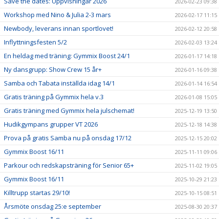
Save the dates: Uppvisningar 2026
2026-02-23 09:38
Workshop med Nino & Julia 2-3 mars
2026-02-17 11:15
Newbody, leverans innan sportlovet!
2026-02-12 20:58
Inflyttningsfesten 5/2
2026-02-03 13:24
En heldag med träning: Gymmix Boost 24/1
2026-01-17 14:18
Ny dansgrupp: Show Crew 15 år+
2026-01-16 09:38
Samba och Tabata inställda idag 14/1
2026-01-14 16:54
Gratis träning på Gymmix hela v.3
2026-01-08 15:05
Gratis träning med Gymmix hela julschemat!
2025-12-19 13:50
Hudikgympans grupper VT 2026
2025-12-18 14:38
Prova på gratis Samba nu på onsdag 17/12
2025-12-15 20:02
Gymmix Boost 16/11
2025-11-11 09:06
Parkour och redskapsträning för Senior 65+
2025-11-02 19:05
Gymmix Boost 16/11
2025-10-29 21:23
Killtrupp startas 29/10!
2025-10-15 08:51
Årsmöte onsdag 25:e september
2025-08-30 20:37