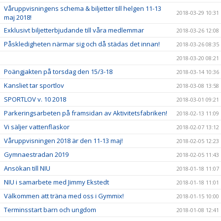
Våruppvisningens schema & biljetter till helgen 11-13
2018-03-29 10:31
maj 2018!
Exklusivt biljetterbjudande till våra medlemmar
2018-03-26 12:08
Påskledigheten närmar sig och då städas det innan!
2018-03-26 08:35
2018-03-20 08:21
Poängjakten på torsdag den 15/3-18
2018-03-14 10:36
Kansliet tar sportlov
2018-03-08 13:58
SPORTLOV v. 10 2018
2018-03-01 09:21
Parkeringsarbeten på framsidan av Aktivitetsfabriken!
2018-02-13 11:09
Vi säljer vattenflaskor
2018-02-07 13:12
Våruppvisningen 2018 är den 11-13 maj!
2018-02-05 12:23
Gymnaestradan 2019
2018-02-05 11:43
Ansökan till NIU
2018-01-18 11:07
NIU i samarbete med Jimmy Ekstedt
2018-01-18 11:01
Välkommen att träna med oss i Gymmix!
2018-01-15 10:00
Terminsstart barn och ungdom
2018-01-08 12:41