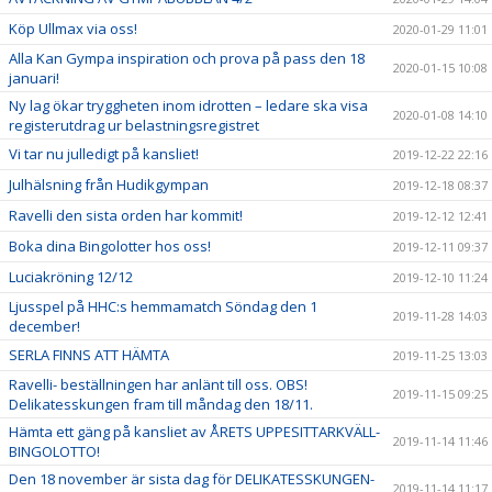
Köp Ullmax via oss!
2020-01-29 11:01
Alla Kan Gympa inspiration och prova på pass den 18
2020-01-15 10:08
januari!
Ny lag ökar tryggheten inom idrotten – ledare ska visa
2020-01-08 14:10
registerutdrag ur belastningsregistret
Vi tar nu julledigt på kansliet!
2019-12-22 22:16
Julhälsning från Hudikgympan
2019-12-18 08:37
Ravelli den sista orden har kommit!
2019-12-12 12:41
Boka dina Bingolotter hos oss!
2019-12-11 09:37
Luciakröning 12/12
2019-12-10 11:24
Ljusspel på HHC:s hemmamatch Söndag den 1
2019-11-28 14:03
december!
SERLA FINNS ATT HÄMTA
2019-11-25 13:03
Ravelli- beställningen har anlänt till oss. OBS!
2019-11-15 09:25
Delikatesskungen fram till måndag den 18/11.
Hämta ett gäng på kansliet av ÅRETS UPPESITTARKVÄLL-
2019-11-14 11:46
BINGOLOTTO!
Den 18 november är sista dag för DELIKATESSKUNGEN-
2019-11-14 11:17