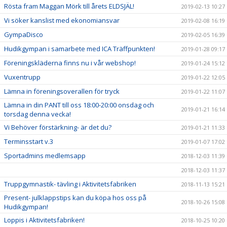
Rösta fram Maggan Mörk till årets ELDSJÄL!
2019-02-13 10:27
Vi söker kanslist med ekonomiansvar
2019-02-08 16:19
GympaDisco
2019-02-05 16:39
Hudikgympan i samarbete med ICA Träffpunkten!
2019-01-28 09:17
Föreningskläderna finns nu i vår webshop!
2019-01-24 15:12
Vuxentrupp
2019-01-22 12:05
Lämna in föreningsoverallen för tryck
2019-01-22 11:07
Lämna in din PANT till oss 18:00-20:00 onsdag och
2019-01-21 16:14
torsdag denna vecka!
Vi Behöver förstärkning- är det du?
2019-01-21 11:33
Terminsstart v.3
2019-01-07 17:02
Sportadmins medlemsapp
2018-12-03 11:39
2018-12-03 11:37
Truppgymnastik- tävling i Aktivitetsfabriken
2018-11-13 15:21
Present- julklappstips kan du köpa hos oss på
2018-10-26 15:08
Hudikgympan!
Loppis i Aktivitetsfabriken!
2018-10-25 10:20