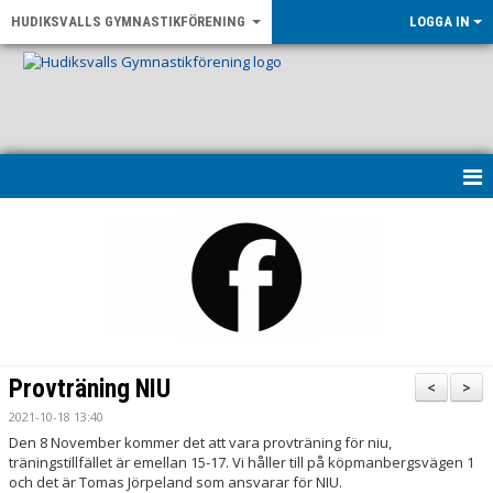
HUDIKSVALLS GYMNASTIKFÖRENING
LOGGA IN
HEM
KONTAKT & ÖPPETTIDER
UPPVISNING 2026
OM FÖRENINGEN
Provträning NIU
<
>
NYHETER
2021-10-18 13:40
Den 8 November kommer det att vara provträning för niu,
träningstillfället är emellan 15-17. Vi håller till på köpmanbergsvägen 1
LF GÄVLEBORG - RÖRELSE FÖR ALLA
och det är Tomas Jörpeland som ansvarar för NIU.