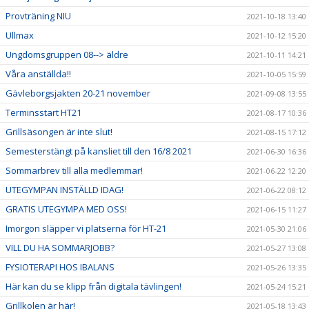
Provträning NIU
2021-10-18 13:40
Ullmax
2021-10-12 15:20
Ungdomsgruppen 08--> äldre
2021-10-11 14:21
Våra anställda!!
2021-10-05 15:59
Gävleborgsjakten 20-21 november
2021-09-08 13:55
Terminsstart HT21
2021-08-17 10:36
Grillsäsongen är inte slut!
2021-08-15 17:12
Semesterstängt på kansliet till den 16/8 2021
2021-06-30 16:36
Sommarbrev till alla medlemmar!
2021-06-22 12:20
UTEGYMPAN INSTÄLLD IDAG!
2021-06-22 08:12
GRATIS UTEGYMPA MED OSS!
2021-06-15 11:27
Imorgon släpper vi platserna för HT-21
2021-05-30 21:06
VILL DU HA SOMMARJOBB?
2021-05-27 13:08
FYSIOTERAPI HOS IBALANS
2021-05-26 13:35
Här kan du se klipp från digitala tävlingen!
2021-05-24 15:21
Grillkolen är här!
2021-05-18 13:43