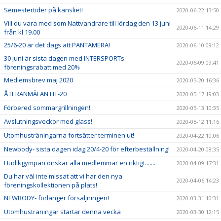
Semestertider på kansliet!
2020-06-22 13:50
Vill du vara med som Nattvandrare till lördag den 13 juni
2020-06-11 14:29
från kl 19.00
25/6-20 är det dags att PANTAMERA!
2020-06-10 09:12
30 juni är sista dagen med INTERSPORTs
2020-06-09 09:41
föreningsrabatt med 20%
Medlemsbrev maj 2020
2020-05-20 16:36
ÅTERANMÄLAN HT-20
2020-05-17 19:03
Förbered sommargrillningen!
2020-05-13 10:35
Avslutningsveckor med glass!
2020-05-12 11:16
Utomhusträningarna fortsätter terminen ut!
2020-04-22 10:06
Newbody- sista dagen idag 20/4-20 för efterbeställning!
2020-04-20 08:35
Hudikgympan önskar alla medlemmar en riktigt.......
2020-04-09 17:31
Du har väl inte missat att vi har den nya
2020-04-06 14:23
föreningskollektionen på plats!
NEWBODY- förlänger försäljningen!
2020-03-31 10:31
Utomhusträningar startar denna vecka
2020-03-30 12:15