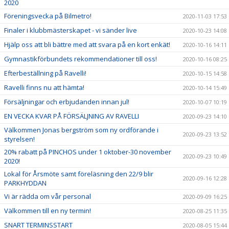
2020
Föreningsvecka på Bilmetro!
2020-11-03 17:53
Finaler i klubbmästerskapet - vi sänder live
2020-10-23 14:08
Hjälp oss att bli bättre med att svara på en kort enkät!
2020-10-16 14:11
Gymnastikförbundets rekommendationer till oss!
2020-10-16 08:25
Efterbeställning på Ravelli!
2020-10-15 14:58
Ravelli finns nu att hämta!
2020-10-14 15:49
Försäljningar och erbjudanden innan jul!
2020-10-07 10:19
EN VECKA KVAR PÅ FÖRSÄLJNING AV RAVELLI
2020-09-23 14:10
Välkommen Jonas bergström som ny ordförande i
2020-09-23 13:52
styrelsen!
20% rabatt på PINCHOS under 1 oktober-30 november
2020-09-23 10:49
2020!
Lokal för Årsmöte samt föreläsning den 22/9 blir
2020-09-16 12:28
PARKHYDDAN
Vi är rädda om vår personal
2020-09-09 16:25
Välkommen till en ny termin!
2020-08-25 11:35
SNART TERMINSSTART
2020-08-05 15:44