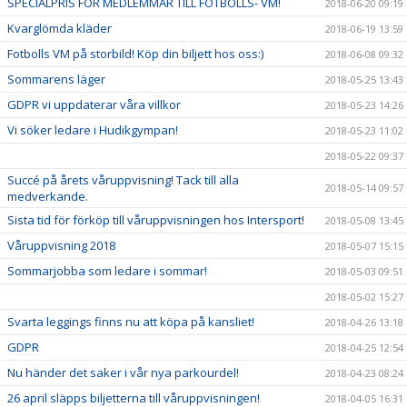
SPECIALPRIS FÖR MEDLEMMAR TILL FOTBOLLS- VM!
2018-06-20 09:19
Kvarglömda kläder
2018-06-19 13:59
Fotbolls VM på storbild! Köp din biljett hos oss:)
2018-06-08 09:32
Sommarens läger
2018-05-25 13:43
GDPR vi uppdaterar våra villkor
2018-05-23 14:26
Vi söker ledare i Hudikgympan!
2018-05-23 11:02
2018-05-22 09:37
Succé på årets våruppvisning! Tack till alla
2018-05-14 09:57
medverkande.
Sista tid för förköp till våruppvisningen hos Intersport!
2018-05-08 13:45
Våruppvisning 2018
2018-05-07 15:15
Sommarjobba som ledare i sommar!
2018-05-03 09:51
2018-05-02 15:27
Svarta leggings finns nu att köpa på kansliet!
2018-04-26 13:18
GDPR
2018-04-25 12:54
Nu händer det saker i vår nya parkourdel!
2018-04-23 08:24
26 april släpps biljetterna till våruppvisningen!
2018-04-05 16:31