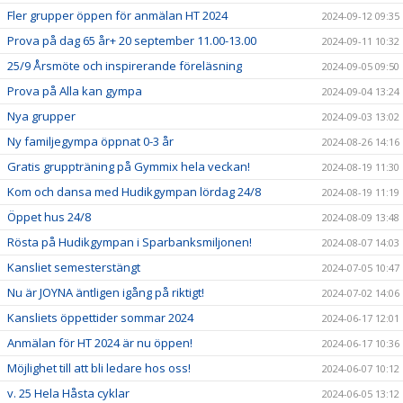
Fler grupper öppen för anmälan HT 2024
2024-09-12 09:35
Prova på dag 65 år+ 20 september 11.00-13.00
2024-09-11 10:32
25/9 Årsmöte och inspirerande föreläsning
2024-09-05 09:50
Prova på Alla kan gympa
2024-09-04 13:24
Nya grupper
2024-09-03 13:02
Ny familjegympa öppnat 0-3 år
2024-08-26 14:16
Gratis gruppträning på Gymmix hela veckan!
2024-08-19 11:30
Kom och dansa med Hudikgympan lördag 24/8
2024-08-19 11:19
Öppet hus 24/8
2024-08-09 13:48
Rösta på Hudikgympan i Sparbanksmiljonen!
2024-08-07 14:03
Kansliet semesterstängt
2024-07-05 10:47
Nu är JOYNA äntligen igång på riktigt!
2024-07-02 14:06
Kansliets öppettider sommar 2024
2024-06-17 12:01
Anmälan för HT 2024 är nu öppen!
2024-06-17 10:36
Möjlighet till att bli ledare hos oss!
2024-06-07 10:12
v. 25 Hela Håsta cyklar
2024-06-05 13:12