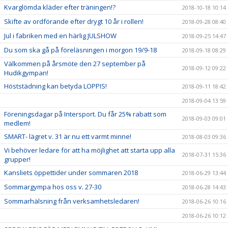
Kvarglömda kläder efter träningen!?
2018-10-18 10:14
Skifte av ordförande efter drygt 10 år i rollen!
2018-09-28 08:40
Jul i fabriken med en härlig JULSHOW
2018-09-25 14:47
Du som ska gå på föreläsningen i morgon 19/9-18
2018-09-18 08:29
Välkommen på årsmöte den 27 september på
2018-09-12 09:22
Hudikgympan!
Höststädning kan betyda LOPPIS!
2018-09-11 18:42
2018-09-04 13:59
Föreningsdagar på Intersport. Du får 25% rabatt som
2018-09-03 09:01
medlem!
SMART- lägret v. 31 är nu ett varmt minne!
2018-08-03 09:36
Vi behöver ledare för att ha möjlighet att starta upp alla
2018-07-31 15:36
grupper!
Kansliets öppettider under sommaren 2018
2018-06-29 13:44
Sommargympa hos oss v. 27-30
2018-06-28 14:43
Sommarhälsning från verksamhetsledaren!
2018-06-26 10:16
2018-06-26 10:12