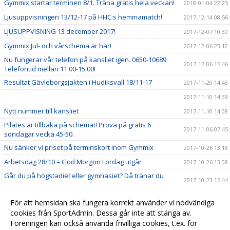
Gymmix startar terminen 8/1. Träna gratis hela veckan!
2018-01-04 22:25
Ljusuppvisningen 13/12-17 på HHC:s hemmamatch!
2017-12-14 08:56
LJUSUPPVISNING 13 december 2017!
2017-12-07 10:30
Gymmix Jul- och vårschema är här!
2017-12-06 23:12
Nu fungerar vår telefon på kansliet igen. 0650-10689.
2017-12-06 15:46
Telefontid mellan 11.00-15.00!
Resultat Gävleborgsjakten i Hudiksvall 18/11-17
2017-11-20 14:43
2017-11-10 14:39
Nytt nummer till kansliet
2017-11-10 14:08
Pilates är tillbaka på schemat! Prova på gratis 6
2017-11-06 07:45
söndagar vecka 45-50.
Nu sänker vi priset på terminskort inom Gymmix
2017-10-26 13:18
Arbetsdag 28/10 = God Morgon Lördag utgår
2017-10-26 13:08
Går du på högstadiet eller gymnasiet? Då tränar du
2017-10-23 15:44
gratis hos oss på höstlovet. Välkommen!
Familjevecka måndag-torsdag vecka 43
2017-10-12 14:15
För att hemsidan ska fungera korrekt använder vi nödvändiga
Välkommen till Hudikgympans nya hemsida
cookies från SportAdmin. Dessa går inte att stänga av.
2017-09-06 15:01
Föreningen kan också använda frivilliga cookies, t.ex. för
Schema Gymmix
2017-09-06 14:52