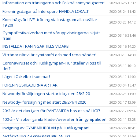
Information om träningarna och Folkhälsomyndigheten!
2020-03-25 15:37
Föreningsdagar på Intersport- HANDLA LOKALT!
2020-03-24 11:42
Kom ihåg vår LIVE- träning via Instagram alla kvällar
2020-03-23 14:12
19.20!
Gympafestivalveckan med våruppvisningarna skjuts
2020-03-16 21:46
fram
INSTÄLLDA TRÄNINGAR TILLS VIDARE!
2020-03-16 14:20
Vi tränar när vi är symtomfri och med rena händer!
2020-03-13 14:38
Coronaviruset och Hudikgympan- Hur ställer vi oss till
2020-03-11 10:10
det?
Läger i Ockelbo i sommar!
2020-03-10 14:00
FÖRENINGSKLÄDERNA ÄR HÄR
2020-03-04 15:47
Newbodyförsäljningen startar idag den 28/2-20
2020-02-28 11:09
Newbody- försäljning med start 28/2-1/4 2020
2020-02-17 13:09
20/2 är det dax igen för PANTAMERA hos oss på HGF!
2020-02-12 09:56
100-år- Vi söker gamla kläder/overaller från gympatider!
2020-02-11 13:28
Invigning av GYMPABUBBLAN på Hudikgympan!
2020-02-05 10:41
AVTÄCKNING AV GYMPABUBBLAN 4/2
2020-01-29 14:04