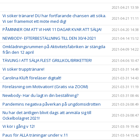
2021-04-21 13:59
Vi söker tränare! DU har fortfarande chansen att söka.
2021-04-21 11:11
Vi ser framemot ett möte med dig!
PÅMINNER OM ATT VI HAR 11 DAGAR KVAR ATT SÄLJA!
2021-04-20 14:38
NEWBODY- EFTERBESTÄLLNING TILL DEN 30/4-2021
2021-04-14 15:12
Omklädningsrummen på Aktivitetsfabriken är stängda
2021-04-09 14:22
från den 12 april
TÄVLING I ATT SÄLJA FLEST GRILLKOL/BRIKETTER!
2021-04-06 10:47
Vi söker trupptränare!
2021-03-31 14:49
Carolina Klüft föreläser digitalt!
2021-03-31 14:43
Föreläsning om Motivation! (Gratis via ZOOM)
2021-03-31 11:19
Newbody- Har du lagt in din beställning?
2021-03-31 08:46
Pandemins negativa påverkan på ungdomsidrotten
2021-03-26 08:49
Nu har det äntligen blivit dags att anmäla sig till
2021-03-26 08:47
Ockelbolägret 2021!
Vi kör i gång v 12!
2021-03-19 19:40
Paus för ALLA träningar under v.11
2021-03-14 15:42