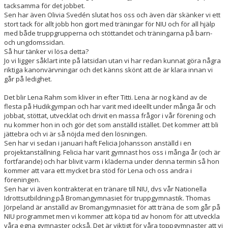
tacksamma för det jobbet.
Sen har även Olivia Svedén slutat hos oss och även där skänker vi ett
stort tack för allt jobb hon gjort med träningar för NIU och för all hjälp
med både truppgrupperna och stöttandet och träningarna på barn-
och ungdomssidan.
Så hur tänker vi lösa detta?
Jo vi ligger såklart inte på latsidan utan vi har redan kunnat göra några
riktiga kanonvärvningar och det känns skönt att de är klara innan vi
går på ledighet.
Det blir Lena Rahm som kliver in efter Titti. Lena är nog känd av de
flesta på Hudikgympan och har varit med ideellt under många år och
jobbat, stöttat, utvecklat och drivit en massa frågor i vår förening och
nu kommer hon in och gör det som anställd istället. Det kommer att bli
jättebra och vi är så nöjda med den lösningen.
Sen har vi sedan i januari haft Felicia Johansson anställd i en
projektanställning. Felicia har varit gymnast hos oss i många år (och är
fortfarande) och har blivit varm i kläderna under denna termin så hon
kommer att vara ett mycket bra stöd för Lena och oss andra i
föreningen.
Sen har vi även kontrakterat en tränare till NIU, dvs vår Nationella
Idrottsutbildning på Bromangymnasiet för truppgymnastik. Thomas
Jörpeland är anställd av Bromangymnasiet för att träna de som går på
NIU programmet men vi kommer att köpa tid av honom för att utveckla
våra egna gymnaster också. Det är viktigt för våra toppgymnaster att vi