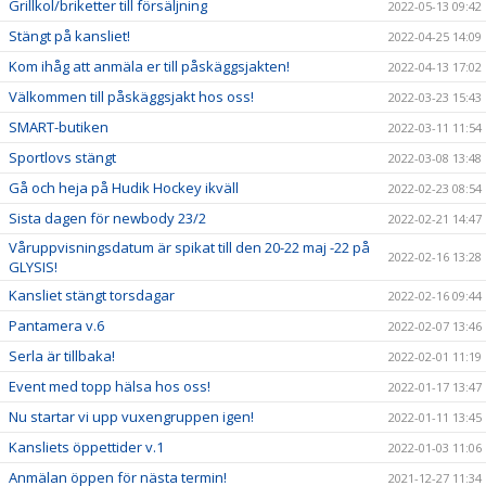
Grillkol/briketter till försäljning
2022-05-13 09:42
Stängt på kansliet!
2022-04-25 14:09
Kom ihåg att anmäla er till påskäggsjakten!
2022-04-13 17:02
Välkommen till påskäggsjakt hos oss!
2022-03-23 15:43
SMART-butiken
2022-03-11 11:54
Sportlovs stängt
2022-03-08 13:48
Gå och heja på Hudik Hockey ikväll
2022-02-23 08:54
Sista dagen för newbody 23/2
2022-02-21 14:47
Våruppvisningsdatum är spikat till den 20-22 maj -22 på
2022-02-16 13:28
GLYSIS!
Kansliet stängt torsdagar
2022-02-16 09:44
Pantamera v.6
2022-02-07 13:46
Serla är tillbaka!
2022-02-01 11:19
Event med topp hälsa hos oss!
2022-01-17 13:47
Nu startar vi upp vuxengruppen igen!
2022-01-11 13:45
Kansliets öppettider v.1
2022-01-03 11:06
Anmälan öppen för nästa termin!
2021-12-27 11:34