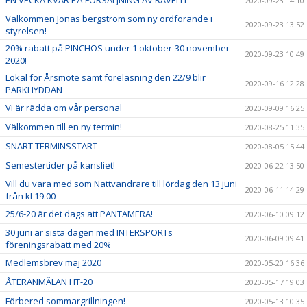
2020-09-23 14:10
Välkommen Jonas bergström som ny ordförande i
2020-09-23 13:52
styrelsen!
20% rabatt på PINCHOS under 1 oktober-30 november
2020-09-23 10:49
2020!
Lokal för Årsmöte samt föreläsning den 22/9 blir
2020-09-16 12:28
PARKHYDDAN
Vi är rädda om vår personal
2020-09-09 16:25
Välkommen till en ny termin!
2020-08-25 11:35
SNART TERMINSSTART
2020-08-05 15:44
Semestertider på kansliet!
2020-06-22 13:50
Vill du vara med som Nattvandrare till lördag den 13 juni
2020-06-11 14:29
från kl 19.00
25/6-20 är det dags att PANTAMERA!
2020-06-10 09:12
30 juni är sista dagen med INTERSPORTs
2020-06-09 09:41
föreningsrabatt med 20%
Medlemsbrev maj 2020
2020-05-20 16:36
ÅTERANMÄLAN HT-20
2020-05-17 19:03
Förbered sommargrillningen!
2020-05-13 10:35