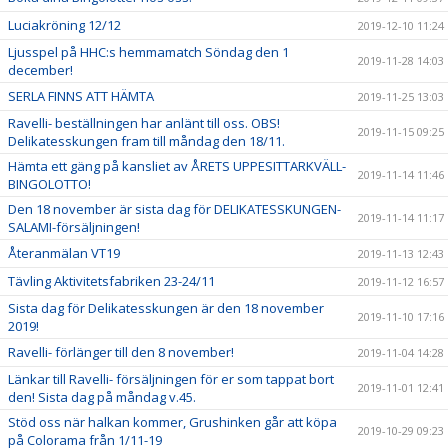
Luciakröning 12/12
2019-12-10 11:24
Ljusspel på HHC:s hemmamatch Söndag den 1
2019-11-28 14:03
december!
SERLA FINNS ATT HÄMTA
2019-11-25 13:03
Ravelli- beställningen har anlänt till oss. OBS!
2019-11-15 09:25
Delikatesskungen fram till måndag den 18/11.
Hämta ett gäng på kansliet av ÅRETS UPPESITTARKVÄLL-
2019-11-14 11:46
BINGOLOTTO!
Den 18 november är sista dag för DELIKATESSKUNGEN-
2019-11-14 11:17
SALAMI-försäljningen!
Återanmälan VT19
2019-11-13 12:43
Tävling Aktivitetsfabriken 23-24/11
2019-11-12 16:57
Sista dag för Delikatesskungen är den 18 november
2019-11-10 17:16
2019!
Ravelli- förlänger till den 8 november!
2019-11-04 14:28
Länkar till Ravelli- försäljningen för er som tappat bort
2019-11-01 12:41
den! Sista dag på måndag v.45.
Stöd oss när halkan kommer, Grushinken går att köpa
2019-10-29 09:23
på Colorama från 1/11-19