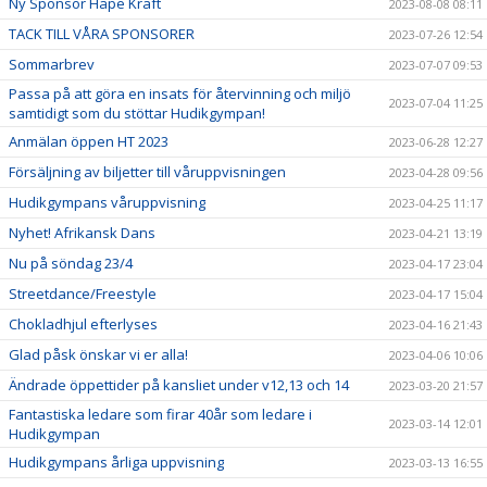
Ny Sponsor Håpe Kraft
2023-08-08 08:11
TACK TILL VÅRA SPONSORER
2023-07-26 12:54
Sommarbrev
2023-07-07 09:53
Passa på att göra en insats för återvinning och miljö
2023-07-04 11:25
samtidigt som du stöttar Hudikgympan!
Anmälan öppen HT 2023
2023-06-28 12:27
Försäljning av biljetter till våruppvisningen
2023-04-28 09:56
Hudikgympans våruppvisning
2023-04-25 11:17
Nyhet! Afrikansk Dans
2023-04-21 13:19
Nu på söndag 23/4
2023-04-17 23:04
Streetdance/Freestyle
2023-04-17 15:04
Chokladhjul efterlyses
2023-04-16 21:43
Glad påsk önskar vi er alla!
2023-04-06 10:06
Ändrade öppettider på kansliet under v12,13 och 14
2023-03-20 21:57
Fantastiska ledare som firar 40år som ledare i
2023-03-14 12:01
Hudikgympan
Hudikgympans årliga uppvisning
2023-03-13 16:55