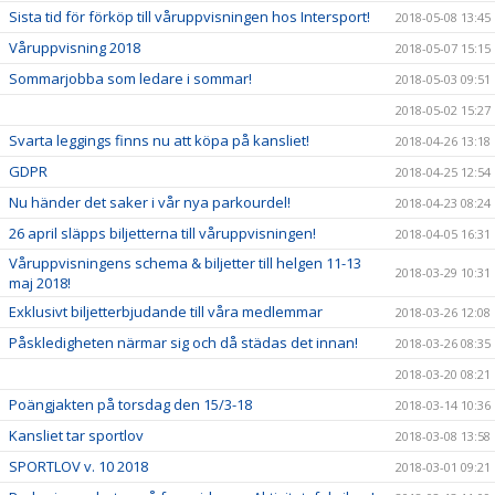
Sista tid för förköp till våruppvisningen hos Intersport!
2018-05-08 13:45
Våruppvisning 2018
2018-05-07 15:15
Sommarjobba som ledare i sommar!
2018-05-03 09:51
2018-05-02 15:27
Svarta leggings finns nu att köpa på kansliet!
2018-04-26 13:18
GDPR
2018-04-25 12:54
Nu händer det saker i vår nya parkourdel!
2018-04-23 08:24
26 april släpps biljetterna till våruppvisningen!
2018-04-05 16:31
Våruppvisningens schema & biljetter till helgen 11-13
2018-03-29 10:31
maj 2018!
Exklusivt biljetterbjudande till våra medlemmar
2018-03-26 12:08
Påskledigheten närmar sig och då städas det innan!
2018-03-26 08:35
2018-03-20 08:21
Poängjakten på torsdag den 15/3-18
2018-03-14 10:36
Kansliet tar sportlov
2018-03-08 13:58
SPORTLOV v. 10 2018
2018-03-01 09:21