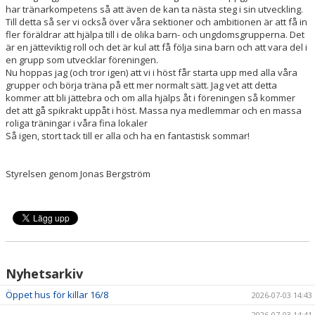
har tränarkompetens så att även de kan ta nästa steg i sin utveckling.
Till detta så ser vi också över våra sektioner och ambitionen är att få in
fler föräldrar att hjälpa till i de olika barn- och ungdomsgrupperna. Det
är en jätteviktig roll och det är kul att få följa sina barn och att vara del i
en grupp som utvecklar föreningen.
Nu hoppas jag (och tror igen) att vi i höst får starta upp med alla våra
grupper och börja träna på ett mer normalt sätt. Jag vet att detta
kommer att bli jättebra och om alla hjälps åt i föreningen så kommer
det att gå spikrakt uppåt i höst. Massa nya medlemmar och en massa
roliga träningar i våra fina lokaler
Så igen, stort tack till er alla och ha en fantastisk sommar!
Styrelsen genom Jonas Bergström
Nyhetsarkiv
Öppet hus för killar 16/8
2026-07-03 14:43
2026-07-03 14:41