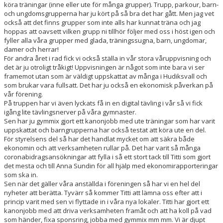
köra träningar (inne eller ute för många grupper). Trupp, parkour, barn-
och ungdomsgrupperna har ju kört på så bra det har gått. Men jag vet
också att det finns grupper som inte alls har kunnat träna och jag
hoppas att oavsett vilken grupp ni tillhör följer med oss i höst igen och
fyller alla våra grupper med glada, träningssugna, barn, ungdomar,
damer och herrar!
För andra året i rad fick vi också ställa in vår stora våruppvisning och
det är ju otroligt tråkigt! Uppvisningen är något som inte bara vi ser
framemot utan som är väldigt uppskattat av många i Hudiksvall och
som brukar vara fullsatt. Det har ju också en ekonomisk påverkan på
vår förening.
På truppen har vi även lyckats få in en digital tävling i vår så vi fick
igång lite tävlingsnerver på våra gymnaster.
Sen har ju gymmix gjort ett kanonjobb med ute träningar som har varit
uppskattat och barngrupperna har också testat att köra ute en del.
För styrelsens del så har det handlat mycket om att säkra både
ekonomin och att verksamheten rullar på. Det har varit så många
coronabidragsansökningar att fylla i så ett stort tack till Titti som gjort
det mesta och till Anna Sundin för all hjälp med ekonomirapporteringar
som ska in.
Sen när det gäller våra anställda i föreningen så har vi en hel del
nyheter att berätta. Tyvärr så kommer Titti att lämna oss efter att i
princip varit med sen vi flyttade in i våra nya lokaler. Titti har gjort ett
kanonjobb med att driva verksamheten framåt och att ha koll på vad
som händer, fixa sponsring, jobba med gymmix mm mm. Vi är djupt