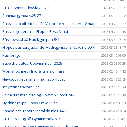
Gratis Sommarlovsläger 2 juli
2026-05-21 10:55
Sommargympa v.25-27
2026-05-13 19:42
Säkra dina biljetter till En Voltande resa i tiden 1-2 maj
2026-04-29 10:27
Säkra biljetterna till Flippos Resa 3 maj
2026-04-29 10:18
Påsklovskul på Hudikgympan 8/4
2026-03-31 13:45
Flippos påskerbjudande: Hudikgympans Nalle nu 99 kr
2026-03-25 13:47
Påskbingo
2026-03-19 08:09
Save the dates: Uppvisningar 2026
2026-02-23 09:38
Workshop med Nino & Julia 2-3 mars
2026-02-17 11:15
Newbody, leverans innan sportlovet!
2026-02-12 20:58
Inflyttningsfesten 5/2
2026-02-03 13:24
En heldag med träning: Gymmix Boost 24/1
2026-01-17 14:18
Ny dansgrupp: Show Crew 15 år+
2026-01-16 09:38
Samba och Tabata inställda idag 14/1
2026-01-14 16:54
Gratis träning på Gymmix hela v.3
2026-01-08 15:05
Gratis träning med Gymmix hela julschemat!
2025-12-19 13:50