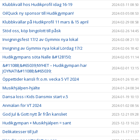
Klubbkväll hos Hudikprofil idag 16-19
2024-03-11 08:50
OilQuick ny sponsor till Hudikgympan!
2024-03-05 08:53
Klubbkvällar på Hudikprofil 11 mars & 15 april
2024-02-29 08:58
Stöd oss, köp bingolott till påsk
2024-02-26 14:45
Invigningsfest 17/2 av Gymmix nya lokal
2024-02-08 21:13
Invigning av Gymmix nya lokal Lördag 17/2
2024-02-06 18:42
Hudikgympans söta Nalle &#128150;
2024-02-05 11:14
&#11088;&#65039;NYHET – Hudikgympan har
2024-02-01 13:15
JOYNAT!&#11088;&#65039;
Öppettider kansli fr.o.m. vecka 5 VT 2024
2024-01-26 10:41
Musikhjälpen-hjälte
2024-01-24 08:34
Dansa loss i Kids Dansmix start v.5
2024-01-19 10:13
Anmälan för VT 2024
2024-01-02 08:56
God Jul & Gott nytt år från kansliet
2023-12-21 09:28
Hudikgympan + Musikhjälpen = sant
2023-12-13 16:23
Delikatesser till Jul!
2023-11-17 11:37