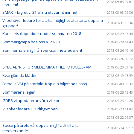
2018-09-03 09:01
medlem!
SMART- lägret v. 31 är nu ett varmt minne!
2018-08-03 09:36
Vi behöver ledare för att ha möjlighet att starta upp alla
2018-07-31 15:36
grupper!
Kansliets öppettider under sommaren 2018
2018-06-29 13:44
Sommargympa hos oss v. 27-30
2018-06-28 14:43
Sommarhälsning från verksamhetsledaren!
2018-06-26 10:16
2018-06-26 10:12
SPECIALPRIS FÖR MEDLEMMAR TILL FOTBOLLS- VM!
2018-06-20 09:19
Kvarglömda kläder
2018-06-19 13:59
Fotbolls VM på storbild! Köp din biljett hos oss:)
2018-06-08 09:32
Sommarens läger
2018-05-25 13:43
GDPR vi uppdaterar våra villkor
2018-05-23 14:26
Vi söker ledare i Hudikgympan!
2018-05-23 11:02
2018-05-22 09:37
Succé på årets våruppvisning! Tack till alla
2018-05-14 09:57
medverkande.