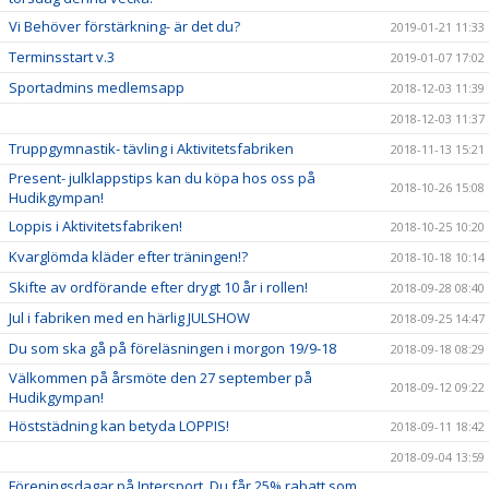
Vi Behöver förstärkning- är det du?
2019-01-21 11:33
Terminsstart v.3
2019-01-07 17:02
Sportadmins medlemsapp
2018-12-03 11:39
2018-12-03 11:37
Truppgymnastik- tävling i Aktivitetsfabriken
2018-11-13 15:21
Present- julklappstips kan du köpa hos oss på
2018-10-26 15:08
Hudikgympan!
Loppis i Aktivitetsfabriken!
2018-10-25 10:20
Kvarglömda kläder efter träningen!?
2018-10-18 10:14
Skifte av ordförande efter drygt 10 år i rollen!
2018-09-28 08:40
Jul i fabriken med en härlig JULSHOW
2018-09-25 14:47
Du som ska gå på föreläsningen i morgon 19/9-18
2018-09-18 08:29
Välkommen på årsmöte den 27 september på
2018-09-12 09:22
Hudikgympan!
Höststädning kan betyda LOPPIS!
2018-09-11 18:42
2018-09-04 13:59
Föreningsdagar på Intersport. Du får 25% rabatt som