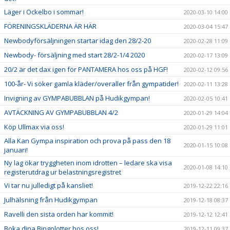
Läger i Ockelbo i sommar!
2020-03-10 14:00
FÖRENINGSKLÄDERNA ÄR HÄR
2020-03-04 15:47
Newbodyförsäljningen startar idag den 28/2-20
2020-02-28 11:09
Newbody- försäljning med start 28/2-1/4 2020
2020-02-17 13:09
20/2 är det dax igen för PANTAMERA hos oss på HGF!
2020-02-12 09:56
100-år- Vi söker gamla kläder/overaller från gympatider!
2020-02-11 13:28
Invigning av GYMPABUBBLAN på Hudikgympan!
2020-02-05 10:41
AVTÄCKNING AV GYMPABUBBLAN 4/2
2020-01-29 14:04
Köp Ullmax via oss!
2020-01-29 11:01
Alla Kan Gympa inspiration och prova på pass den 18
2020-01-15 10:08
januari!
Ny lag ökar tryggheten inom idrotten – ledare ska visa
2020-01-08 14:10
registerutdrag ur belastningsregistret
Vi tar nu julledigt på kansliet!
2019-12-22 22:16
Julhälsning från Hudikgympan
2019-12-18 08:37
Ravelli den sista orden har kommit!
2019-12-12 12:41
Boka dina Bingolotter hos oss!
2019-12-11 09:37