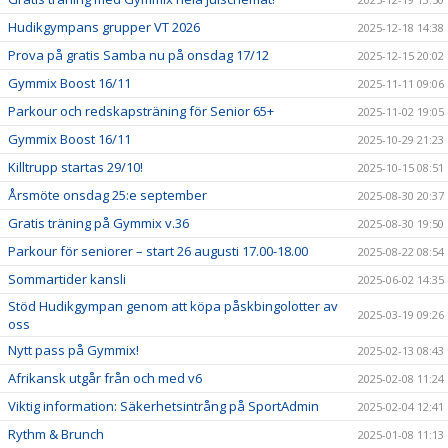
Hudikgympans grupper VT 2026
2025-12-18 14:38
Prova på gratis Samba nu på onsdag 17/12
2025-12-15 20:02
Gymmix Boost 16/11
2025-11-11 09:06
Parkour och redskapsträning för Senior 65+
2025-11-02 19:05
Gymmix Boost 16/11
2025-10-29 21:23
Killtrupp startas 29/10!
2025-10-15 08:51
Årsmöte onsdag 25:e september
2025-08-30 20:37
Gratis träning på Gymmix v.36
2025-08-30 19:50
Parkour för seniorer – start 26 augusti 17.00-18.00
2025-08-22 08:54
Sommartider kansli
2025-06-02 14:35
Stöd Hudikgympan genom att köpa påskbingolotter av
2025-03-19 09:26
oss
Nytt pass på Gymmix!
2025-02-13 08:43
Afrikansk utgår från och med v6
2025-02-08 11:24
Viktig information: Säkerhetsintrång på SportAdmin
2025-02-04 12:41
Rythm & Brunch
2025-01-08 11:13