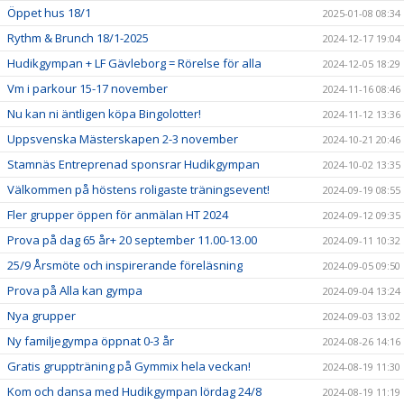
Öppet hus 18/1
2025-01-08 08:34
Rythm & Brunch 18/1-2025
2024-12-17 19:04
Hudikgympan + LF Gävleborg = Rörelse för alla
2024-12-05 18:29
Vm i parkour 15-17 november
2024-11-16 08:46
Nu kan ni äntligen köpa Bingolotter!
2024-11-12 13:36
Uppsvenska Mästerskapen 2-3 november
2024-10-21 20:46
Stamnäs Entreprenad sponsrar Hudikgympan
2024-10-02 13:35
Välkommen på höstens roligaste träningsevent!
2024-09-19 08:55
Fler grupper öppen för anmälan HT 2024
2024-09-12 09:35
Prova på dag 65 år+ 20 september 11.00-13.00
2024-09-11 10:32
25/9 Årsmöte och inspirerande föreläsning
2024-09-05 09:50
Prova på Alla kan gympa
2024-09-04 13:24
Nya grupper
2024-09-03 13:02
Ny familjegympa öppnat 0-3 år
2024-08-26 14:16
Gratis gruppträning på Gymmix hela veckan!
2024-08-19 11:30
Kom och dansa med Hudikgympan lördag 24/8
2024-08-19 11:19