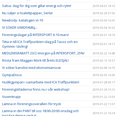
Salsa- dag för dig som gillar energi och rytm!
2019-04-01 14:13
Nu säljer vi toalettpapper, Serla!
2019-03-20 07:53
Newbody- katalogen vt-19
2019-03-06 16:47
VI SÖKER VÄRDFAMILJ...
2019-03-04 10:23
Föreningsdagar på INTERSPORT 6-10 mars!
2019-03-01 14:16
Titta in till ICA Träffpunkten idag på Tacos och en
2019-03-01 14:11
Gymmix- tävling!
MEDLEMSRABATT 23/2 imorgon på INTERSPORT, 25%!
2019-02-22 16:48
Rösta fram Maggan Mörk till årets ELDSJÄL!
2019-02-13 10:27
Vi söker kanslist med ekonomiansvar
2019-02-08 16:19
GympaDisco
2019-02-05 16:39
Hudikgympan i samarbete med ICA Träffpunkten!
2019-01-28 09:17
Föreningskläderna finns nu i vår webshop!
2019-01-24 15:12
Vuxentrupp
2019-01-22 12:05
Lämna in föreningsoverallen för tryck
2019-01-22 11:07
Lämna in din PANT till oss 18:00-20:00 onsdag och
2019-01-21 16:14
torsdag denna vecka!