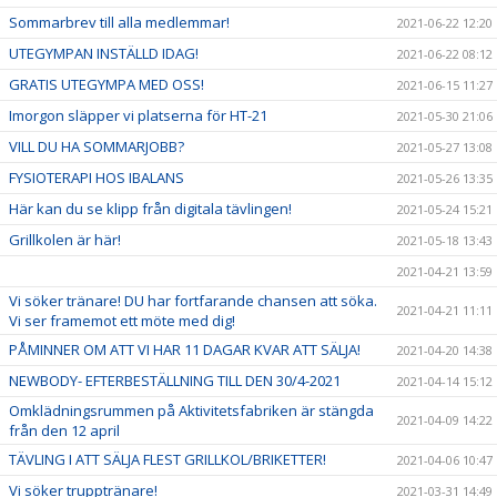
Sommarbrev till alla medlemmar!
2021-06-22 12:20
UTEGYMPAN INSTÄLLD IDAG!
2021-06-22 08:12
GRATIS UTEGYMPA MED OSS!
2021-06-15 11:27
Imorgon släpper vi platserna för HT-21
2021-05-30 21:06
VILL DU HA SOMMARJOBB?
2021-05-27 13:08
FYSIOTERAPI HOS IBALANS
2021-05-26 13:35
Här kan du se klipp från digitala tävlingen!
2021-05-24 15:21
Grillkolen är här!
2021-05-18 13:43
2021-04-21 13:59
Vi söker tränare! DU har fortfarande chansen att söka.
2021-04-21 11:11
Vi ser framemot ett möte med dig!
PÅMINNER OM ATT VI HAR 11 DAGAR KVAR ATT SÄLJA!
2021-04-20 14:38
NEWBODY- EFTERBESTÄLLNING TILL DEN 30/4-2021
2021-04-14 15:12
Omklädningsrummen på Aktivitetsfabriken är stängda
2021-04-09 14:22
från den 12 april
TÄVLING I ATT SÄLJA FLEST GRILLKOL/BRIKETTER!
2021-04-06 10:47
Vi söker trupptränare!
2021-03-31 14:49