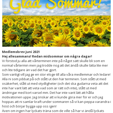
HYRA/BOKNING
KLÄDBESTÄLLNING
LEDARE
GDPR
VÅR HISTORIA
Medlemsbrev juni 2021
Hej allesammans! Redan midsommar om några dagar!
PRESS
Vi förstod ju alla att vårterminen inte på något sätt skulle bli som en
normal vårtermin men jag trodde nog att det ändå skulle lätta lite mer
och lite tidigare än vad det har gjort.
Som vanligt vill jag ge en stor eloge till alla våra medlemmar och ledare!
Alla ni som jobbat på och stått ut den här terminen. Som stått ut med
osäkerhet, stått ut med otydligheter (och det ska gudarna veta att det
inte har varit lätt att veta vad som är rätt och inte), stått ut med
ändringar med kort varsel mm. Det har inte varit lätt att hålla
motivationen uppe. Jag önskar att vi kunde göra mer för er och jag
hoppas att ni samlar kraft under sommaren så vi kan peppa varandra i
höst och börjar bygga upp oss igen!
Även om ingen har lyckats träna som de ville så har vi ändå lyckats