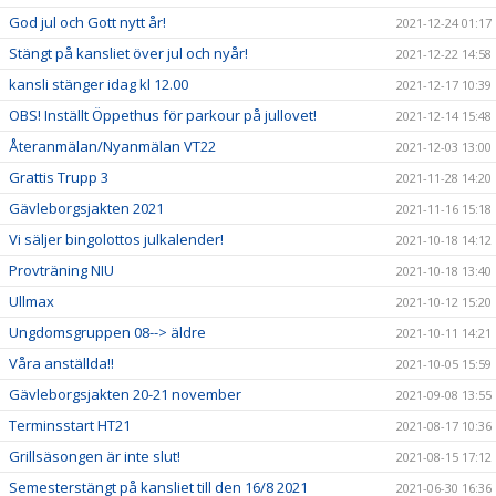
God jul och Gott nytt år!
2021-12-24 01:17
Stängt på kansliet över jul och nyår!
2021-12-22 14:58
kansli stänger idag kl 12.00
2021-12-17 10:39
OBS! Inställt Öppethus för parkour på jullovet!
2021-12-14 15:48
Återanmälan/Nyanmälan VT22
2021-12-03 13:00
Grattis Trupp 3
2021-11-28 14:20
Gävleborgsjakten 2021
2021-11-16 15:18
Vi säljer bingolottos julkalender!
2021-10-18 14:12
Provträning NIU
2021-10-18 13:40
Ullmax
2021-10-12 15:20
Ungdomsgruppen 08--> äldre
2021-10-11 14:21
Våra anställda!!
2021-10-05 15:59
Gävleborgsjakten 20-21 november
2021-09-08 13:55
Terminsstart HT21
2021-08-17 10:36
Grillsäsongen är inte slut!
2021-08-15 17:12
Semesterstängt på kansliet till den 16/8 2021
2021-06-30 16:36