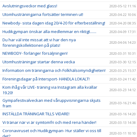
Avslutningsveckor med glass!
2020-05-12 11:16
Utomhusträningarna fortsätter terminen ut!
2020-04-22 10:06
Newbody- sista dagen idag 20/4-20 för efterbeställning!
2020-04-20 08:35
Hudikgympan önskar alla medlemmar en riktigt.......
2020-04-09 17:31
Du har väl inte missat att vi har den nya
2020-04-06 14:23
föreningskollektionen på plats!
NEWBODY- förlänger försäljningen!
2020-03-31 10:31
Utomhusträningar startar denna vecka
2020-03-30 12:15
Information om träningarna och Folkhälsomyndigheten!
2020-03-25 15:37
Föreningsdagar på Intersport- HANDLA LOKALT!
2020-03-24 11:42
Kom ihåg vår LIVE- träning via Instagram alla kvällar
2020-03-23 14:12
19.20!
Gympafestivalveckan med våruppvisningarna skjuts
2020-03-16 21:46
fram
INSTÄLLDA TRÄNINGAR TILLS VIDARE!
2020-03-16 14:20
Vi tränar när vi är symtomfri och med rena händer!
2020-03-13 14:38
Coronaviruset och Hudikgympan- Hur ställer vi oss till
2020-03-11 10:10
det?