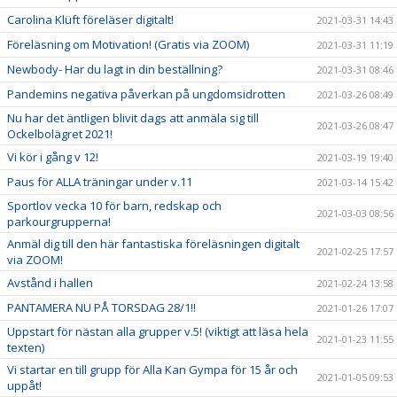
Carolina Klüft föreläser digitalt!
2021-03-31 14:43
Föreläsning om Motivation! (Gratis via ZOOM)
2021-03-31 11:19
Newbody- Har du lagt in din beställning?
2021-03-31 08:46
Pandemins negativa påverkan på ungdomsidrotten
2021-03-26 08:49
Nu har det äntligen blivit dags att anmäla sig till
2021-03-26 08:47
Ockelbolägret 2021!
Vi kör i gång v 12!
2021-03-19 19:40
Paus för ALLA träningar under v.11
2021-03-14 15:42
Sportlov vecka 10 för barn, redskap och
2021-03-03 08:56
parkourgrupperna!
Anmäl dig till den här fantastiska föreläsningen digitalt
2021-02-25 17:57
via ZOOM!
Avstånd i hallen
2021-02-24 13:58
PANTAMERA NU PÅ TORSDAG 28/1!!
2021-01-26 17:07
Uppstart för nästan alla grupper v.5! (viktigt att läsa hela
2021-01-23 11:55
texten)
Vi startar en till grupp för Alla Kan Gympa för 15 år och
2021-01-05 09:53
uppåt!