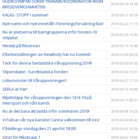
HUDIKGYMPAN SÖKER TRÄNARE/KOORDINATOR INOM
2019-06-14 14:58
BREDDVERKSAMHETEN
KALAS- STOPP i sommar!
2019-06-11 10:14
Nytt namn och nytt innehåll i Föreningsförsäkring Bas!
2019-05-22 11:15
Nu är platserna till barngrupperna inför hösten-19
2019-05-20 15:43
släppta!
Medalj på Rikstrean
2019-05-15 12:48
Efterbeställningen av NewBody har nu kommit!
2019-05-09 08:25
Tack för denna fantastiska våruppvisning 2019!
2019-05-06 09:50
Stipendiater- Sundbladska fonden
2019-05-02 15:31
Lotterivinster till Våruppvisningen!
2019-04-27 17:35
SERLA är här!
2019-04-15 10:00
Biljettsläpp för våruppvisningen den 13/4-19 på
2019-04-11 08:37
Intersport och vårt kansli.
Nu är det bara att ladda inför sommaren 2019!
2019-04-08 14:26
Vi hälsar vår nya kanslist Carina välkommen till oss!
2019-04-04 08:42
PåskBingo söndag den 21 april kl 18:00!
2019-04-03 10:36
Vinst för Rikstrupp 1
2019-04-01 15:02