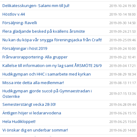
Delikatesskungen- Salami mm till Jul!
2019-10-24 19:30
Höstlov v.44
2019-10-14 18:00
Försäljning- Ravelli
2019-09-30 14:50
Flera glädjande besked på kvällens årsmöte
2019-09-26 21:53
Nu kan du köpa vår snygga föreningsjacka från Craft!
2019-09-25 09:46
Försäljningar i höst 2019
2019-09-24 10:00
Frånvarorapportering- Alla grupper
2019-09-22 10:41
Kallelse till information om ny lag samt ÅRSMÖTE 26/9
2019-09-04 17:21
Hudikgympan och HHC i samarbete med kyrkan
2019-08-29 18:34
Missa inte detta alla medlemmar!
2019-08-13 11:17
Hudikgympan gjorde succé på Gymnaestradan i
2019-07-15 13:36
Österrike
Semesterstängt vecka 28-30!
2019-06-28 09:44
Äntligen höjer vi ledararvodena
2019-06-26 15:15
Hela Hudikloppet!
2019-06-25 15:04
Vi önskar dig en underbar sommar!
2019-06-20 14:00