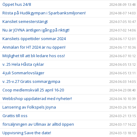
Öppet hus 24/8
2024-08-09 13:48
Rösta på Hudikgympan i Sparbanksmiljonen!
2024-08-07 14:03
Kansliet semesterstängt
2024-07-05 10:47
Nu är JOYNA äntligen igång på riktigt!
2024-07-02 14:06
Kansliets öppettider sommar 2024
2024-06-17 12:01
Anmälan för HT 2024 är nu öppen!
2024-06-17 10:36
Möjlighet till att bli ledare hos oss!
2024-06-07 10:12
v. 25 Hela Håsta cyklar
2024-06-05 13:12
4 juli Sommarlovsläger
2024-06-05 13:11
v. 25-v.27 Gratis sommargympa
2024-06-03 14:05
Coop medlemskväll 25 april 16-20
2024-04-23 08:40
Webbshop uppdaterad med nyheter!
2024-04-10 10:39
Lansering av Folkspels Joyna
2024-03-26 10:54
Grattis till oss
2024-03-21 13:15
försäljningen av Ullmax är alltid öppen
2024-03-17 16:22
Uppvisning Save the date!
2024-03-13 18:13