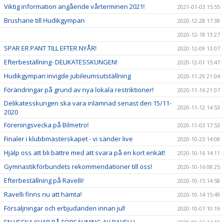
Viktig information angående vårterminen 2021!
2021-01-03 15:55
Brushane till Hudikgympan
2020-12-28 17:38
2020-12-18 13:27
SPAR ER PANT TILL EFTER NYÅR!
2020-12-09 13:07
Efterbeställning- DELIKATESSKUNGEN!
2020-12-01 15:47
Hudikgympan invigde jubileumsutställning
2020-11-29 21:04
Förändringar på grund av nya lokala restriktioner!
2020-11-16 21:07
Delikatesskungen ska vara inlämnad senast den 15/11-
2020-11-12 14:53
2020
Föreningsvecka på Bilmetro!
2020-11-03 17:53
Finaler i klubbmästerskapet - vi sänder live
2020-10-23 14:08
Hjälp oss att bli bättre med att svara på en kort enkät!
2020-10-16 14:11
Gymnastikförbundets rekommendationer till oss!
2020-10-16 08:25
Efterbeställning på Ravelli!
2020-10-15 14:58
Ravelli finns nu att hämta!
2020-10-14 15:49
Försäljningar och erbjudanden innan jul!
2020-10-07 10:19
EN VECKA KVAR PÅ FÖRSÄLJNING AV RAVELLI