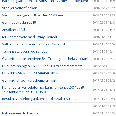
Parkeringsarbeten på framsidan av Aktivitetsfabriken!
2018-02-13 11:09
Vi säljer vattenflaskor
2018-02-07 13:12
Våruppvisningen 2018 är den 11-13 maj!
2018-02-05 12:23
Gymnaestradan 2019
2018-02-05 11:43
Ansökan till NIU
2018-01-18 11:07
NIU i samarbete med Jimmy Ekstedt
2018-01-18 11:01
Välkommen att träna med oss i Gymmix!
2018-01-15 10:00
Terminsstart barn och ungdom
2018-01-08 12:41
Gymmix startar terminen 8/1. Träna gratis hela veckan!
2018-01-04 22:25
Ljusuppvisningen 13/12-17 på HHC:s hemmamatch!
2017-12-14 08:56
LJUSUPPVISNING 13 december 2017!
2017-12-07 10:30
Gymmix Jul- och vårschema är här!
2017-12-06 23:12
Nu fungerar vår telefon på kansliet igen. 0650-10689.
2017-12-06 15:46
Telefontid mellan 11.00-15.00!
Resultat Gävleborgsjakten i Hudiksvall 18/11-17
2017-11-20 14:43
2017-11-10 14:39
Nytt nummer till kansliet
2017-11-10 14:08