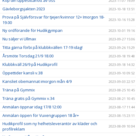
Köp din uppesittarlott av oss
2023-11-07 16:09
Gävleborgsjakten 2023
2023-10-18 13:51
Prova på Självförsvar för tjejer/kvinnor 12+ Imorgon 18-
2023-10-16 15:28
19.00
Ny ordförande för Hudikgympan
2023-10-01 19:16
Nu säljer vi Ullmax
2023-09-27 15:06
Titta gärna förbi på klubbkvällen 17-19 idag!
2023-09-26 15:29
Årsmöte Torsdag 21/9 18.00
2023-09-18 19:48
Klubbkväll 26/9 på Hudikprofil
2023-09-18 14:32
Öppettider kansli v.38
2023-09-10 09:52
Kansliet obemannat imorgon mån 4/9
2023-09-03 22:57
Träna på Gymmix
2023-08-25 10:45
Träna gratis på Gymmix v.34
2023-08-21 10:45
Anmälan öppnar idag 17/8 12:00
2023-08-17 11:44
Anmälan öppen för Vuxengruppen 18 år+
2023-08-15 23:11
Hudikprofil som ny helhetsleverantör av kläder och
2023-08-09 10:04
profilreklam