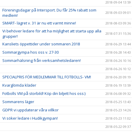
2018-09-04 13:59
Föreningsdagar på Intersport. Du får 25% rabatt som
2018-09-03 09:01
medlem!
SMART- lägret v. 31 är nu ett varmt minne!
2018-08-03 09:36
Vi behöver ledare för att ha möjlighet att starta upp alla
2018-07-31 15:36
grupper!
Kansliets öppettider under sommaren 2018
2018-06-29 13:44
Sommargympa hos oss v. 27-30
2018-06-28 14:43
Sommarhälsning från verksamhetsledaren!
2018-06-26 10:16
2018-06-26 10:12
SPECIALPRIS FÖR MEDLEMMAR TILL FOTBOLLS- VM!
2018-06-20 09:19
Kvarglömda kläder
2018-06-19 13:59
Fotbolls VM på storbild! Köp din biljett hos oss:)
2018-06-08 09:32
Sommarens läger
2018-05-25 13:43
GDPR vi uppdaterar våra villkor
2018-05-23 14:26
Vi söker ledare i Hudikgympan!
2018-05-23 11:02
2018-05-22 09:37