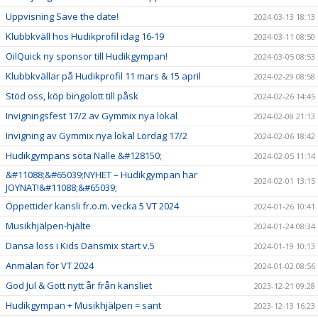
Uppvisning Save the date!
2024-03-13 18:13
Klubbkväll hos Hudikprofil idag 16-19
2024-03-11 08:50
OilQuick ny sponsor till Hudikgympan!
2024-03-05 08:53
Klubbkvällar på Hudikprofil 11 mars & 15 april
2024-02-29 08:58
Stöd oss, köp bingolott till påsk
2024-02-26 14:45
Invigningsfest 17/2 av Gymmix nya lokal
2024-02-08 21:13
Invigning av Gymmix nya lokal Lördag 17/2
2024-02-06 18:42
Hudikgympans söta Nalle &#128150;
2024-02-05 11:14
&#11088;&#65039;NYHET – Hudikgympan har
2024-02-01 13:15
JOYNAT!&#11088;&#65039;
Öppettider kansli fr.o.m. vecka 5 VT 2024
2024-01-26 10:41
Musikhjälpen-hjälte
2024-01-24 08:34
Dansa loss i Kids Dansmix start v.5
2024-01-19 10:13
Anmälan för VT 2024
2024-01-02 08:56
God Jul & Gott nytt år från kansliet
2023-12-21 09:28
Hudikgympan + Musikhjälpen = sant
2023-12-13 16:23