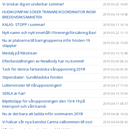
Vi önskar dig en underbar sommar!
2019-06-20 14:00
HUDIKGYMPAN SÖKER TRÄNARE/KOORDINATOR INOM
2019-06-14 14:58
BREDDVERKSAMHETEN
KALAS- STOPP i sommar!
2019-06-11 10:14
Nytt namn och nytt innehåll i Föreningsförsäkring Bas!
2019-05-22 11:15
Nu är platserna till barngrupperna inför hösten-19
2019-05-20 15:43
släppta!
Medalj på Rikstrean
2019-05-15 12:48
Efterbeställningen av NewBody har nu kommit!
2019-05-09 08:25
Tack för denna fantastiska våruppvisning 2019!
2019-05-06 09:50
Stipendiater- Sundbladska fonden
2019-05-02 15:31
Lotterivinster till Våruppvisningen!
2019-04-27 17:35
SERLA är här!
2019-04-15 10:00
Biljettsläpp för våruppvisningen den 13/4-19 på
2019-04-11 08:37
Intersport och vårt kansli.
Nu är det bara att ladda inför sommaren 2019!
2019-04-08 14:26
Vi hälsar vår nya kanslist Carina välkommen till oss!
2019-04-04 08:42