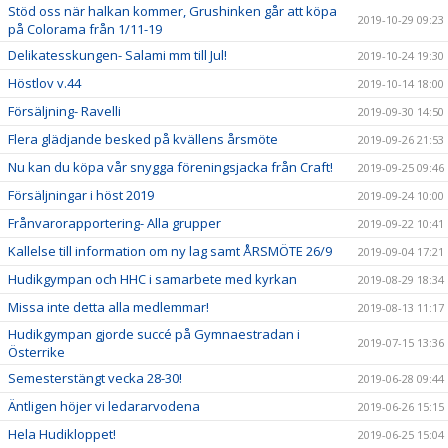
Stöd oss när halkan kommer, Grushinken går att köpa
2019-10-29 09:23
på Colorama från 1/11-19
Delikatesskungen- Salami mm till Jul!
2019-10-24 19:30
Höstlov v.44
2019-10-14 18:00
Försäljning- Ravelli
2019-09-30 14:50
Flera glädjande besked på kvällens årsmöte
2019-09-26 21:53
Nu kan du köpa vår snygga föreningsjacka från Craft!
2019-09-25 09:46
Försäljningar i höst 2019
2019-09-24 10:00
Frånvarorapportering- Alla grupper
2019-09-22 10:41
Kallelse till information om ny lag samt ÅRSMÖTE 26/9
2019-09-04 17:21
Hudikgympan och HHC i samarbete med kyrkan
2019-08-29 18:34
Missa inte detta alla medlemmar!
2019-08-13 11:17
Hudikgympan gjorde succé på Gymnaestradan i
2019-07-15 13:36
Österrike
Semesterstängt vecka 28-30!
2019-06-28 09:44
Äntligen höjer vi ledararvodena
2019-06-26 15:15
Hela Hudikloppet!
2019-06-25 15:04