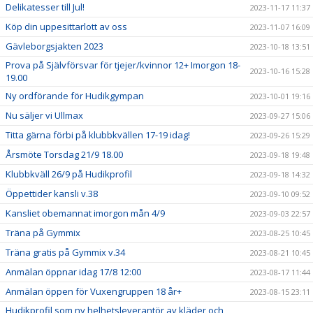
Delikatesser till Jul!
2023-11-17 11:37
Köp din uppesittarlott av oss
2023-11-07 16:09
Gävleborgsjakten 2023
2023-10-18 13:51
Prova på Självförsvar för tjejer/kvinnor 12+ Imorgon 18-
2023-10-16 15:28
19.00
Ny ordförande för Hudikgympan
2023-10-01 19:16
Nu säljer vi Ullmax
2023-09-27 15:06
Titta gärna förbi på klubbkvällen 17-19 idag!
2023-09-26 15:29
Årsmöte Torsdag 21/9 18.00
2023-09-18 19:48
Klubbkväll 26/9 på Hudikprofil
2023-09-18 14:32
Öppettider kansli v.38
2023-09-10 09:52
Kansliet obemannat imorgon mån 4/9
2023-09-03 22:57
Träna på Gymmix
2023-08-25 10:45
Träna gratis på Gymmix v.34
2023-08-21 10:45
Anmälan öppnar idag 17/8 12:00
2023-08-17 11:44
Anmälan öppen för Vuxengruppen 18 år+
2023-08-15 23:11
Hudikprofil som ny helhetsleverantör av kläder och