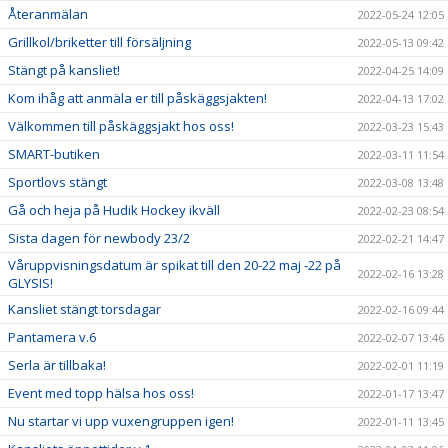
Återanmälan
2022-05-24 12:05
Grillkol/briketter till försäljning
2022-05-13 09:42
Stängt på kansliet!
2022-04-25 14:09
Kom ihåg att anmäla er till påskäggsjakten!
2022-04-13 17:02
Välkommen till påskäggsjakt hos oss!
2022-03-23 15:43
SMART-butiken
2022-03-11 11:54
Sportlovs stängt
2022-03-08 13:48
Gå och heja på Hudik Hockey ikväll
2022-02-23 08:54
Sista dagen för newbody 23/2
2022-02-21 14:47
Våruppvisningsdatum är spikat till den 20-22 maj -22 på
2022-02-16 13:28
GLYSIS!
Kansliet stängt torsdagar
2022-02-16 09:44
Pantamera v.6
2022-02-07 13:46
Serla är tillbaka!
2022-02-01 11:19
Event med topp hälsa hos oss!
2022-01-17 13:47
Nu startar vi upp vuxengruppen igen!
2022-01-11 13:45