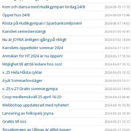
Kom och dansa med Hudikgympan lördag 24/8
2024-08-19 11:19
Öppet hus 24/8
2024-08-09 13:48
Rösta på Hudikgympan i Sparbanksmiljonen!
2024-08-07 14:03
Kansliet semesterstängt
2024-07-05 10:47
Nu är JOYNA äntligen igång på riktigt!
2024-07-02 14:06
Kansliets öppettider sommar 2024
2024-06-17 12:01
Anmälan för HT 2024 är nu öppen!
2024-06-17 10:36
Möjlighet till att bli ledare hos oss!
2024-06-07 10:12
v. 25 Hela Håsta cyklar
2024-06-05 13:12
4 juli Sommarlovsläger
2024-06-05 13:11
v. 25-v.27 Gratis sommargympa
2024-06-03 14:05
Coop medlemskväll 25 april 16-20
2024-04-23 08:40
Webbshop uppdaterad med nyheter!
2024-04-10 10:39
Lansering av Folkspels Joyna
2024-03-26 10:54
Grattis till oss
2024-03-21 13:15
försäljningen av Ullmax är alltid öppen
2024-03-17 16:22