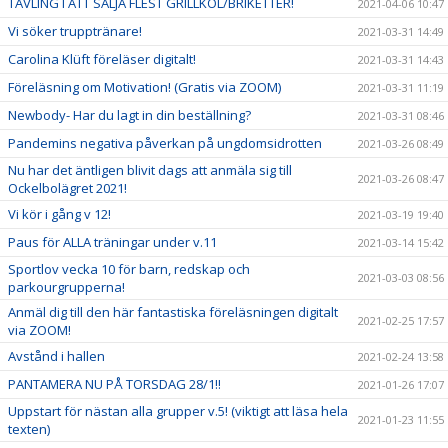
TÄVLING I ATT SÄLJA FLEST GRILLKOL/BRIKETTER!
2021-04-06 10:47
Vi söker trupptränare!
2021-03-31 14:49
Carolina Klüft föreläser digitalt!
2021-03-31 14:43
Föreläsning om Motivation! (Gratis via ZOOM)
2021-03-31 11:19
Newbody- Har du lagt in din beställning?
2021-03-31 08:46
Pandemins negativa påverkan på ungdomsidrotten
2021-03-26 08:49
Nu har det äntligen blivit dags att anmäla sig till
2021-03-26 08:47
Ockelbolägret 2021!
Vi kör i gång v 12!
2021-03-19 19:40
Paus för ALLA träningar under v.11
2021-03-14 15:42
Sportlov vecka 10 för barn, redskap och
2021-03-03 08:56
parkourgrupperna!
Anmäl dig till den här fantastiska föreläsningen digitalt
2021-02-25 17:57
via ZOOM!
Avstånd i hallen
2021-02-24 13:58
PANTAMERA NU PÅ TORSDAG 28/1!!
2021-01-26 17:07
Uppstart för nästan alla grupper v.5! (viktigt att läsa hela
2021-01-23 11:55
texten)