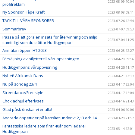
2023-08-09 10:04
profilreklam
Ny Sponsor Håpe Kraft
2023-08-08 08:11
TACK TILL VÅRA SPONSORER
2023-07-26 12:54
Sommarbrev
2023-07-07 09:53
Passa på att göra en insats för återvinning och miljö
2023-07-04 11:25
samtidigt som du stöttar Hudikgympan!
Anmälan öppen HT 2023
2023-06-28 12:27
Försäljning av biljetter till våruppvisningen
2023-04-28 09:56
Hudikgympans våruppvisning
2023-04-25 11:17
Nyhet! Afrikansk Dans
2023-04-21 13:19
Nu på söndag 23/4
2023-04-17 23:04
Streetdance/Freestyle
2023-04-17 15:04
Chokladhjul efterlyses
2023-04-16 21:43
Glad påsk önskar vi er alla!
2023-04-06 10:06
Ändrade öppettider på kansliet under v12,13 och 14
2023-03-20 21:57
Fantastiska ledare som firar 40år som ledare i
2023-03-14 12:01
Hudikgympan