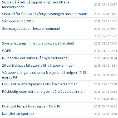
Succé på årets våruppvisning! Tack till alla
2018-05-14 09:57
medverkande.
Sista tid för förköp till våruppvisningen hos Intersport!
2018-05-08 13:45
Våruppvisning 2018
2018-05-07 15:15
Sommarjobba som ledare i sommar!
2018-05-03 09:51
2018-05-02 15:27
Svarta leggings finns nu att köpa på kansliet!
2018-04-26 13:18
GDPR
2018-04-25 12:54
Nu händer det saker i vår nya parkourdel!
2018-04-23 08:24
26 april släpps biljetterna till våruppvisningen!
2018-04-05 16:31
Våruppvisningens schema & biljetter till helgen 11-13
2018-03-29 10:31
maj 2018!
Exklusivt biljetterbjudande till våra medlemmar
2018-03-26 12:08
Påskledigheten närmar sig och då städas det innan!
2018-03-26 08:35
2018-03-20 08:21
Poängjakten på torsdag den 15/3-18
2018-03-14 10:36
Kansliet tar sportlov
2018-03-08 13:58