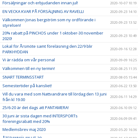
Försäljningar och erbjudanden innan jul!
2020-10-07 10:19
EN VECKA KVAR PÅ FÖRSÄLJNING AV RAVELLI
2020-09-23 14:10
Välkommen Jonas bergström som ny ordförande i
2020-09-23 13:52
styrelsen!
20% rabatt på PINCHOS under 1 oktober-30 november
2020-09-23 10:49
2020!
Lokal för Årsmöte samt föreläsning den 22/9 blir
2020-09-16 12:28
PARKHYDDAN
Vi är rädda om vår personal
2020-09-09 16:25
Välkommen till en ny termin!
2020-08-25 11:35
SNART TERMINSSTART
2020-08-05 15:44
Semestertider på kansliet!
2020-06-22 13:50
Vill du vara med som Nattvandrare till lördag den 13 juni
2020-06-11 14:29
från kl 19.00
25/6-20 är det dags att PANTAMERA!
2020-06-10 09:12
30 juni är sista dagen med INTERSPORTs
2020-06-09 09:41
föreningsrabatt med 20%
Medlemsbrev maj 2020
2020-05-20 16:36