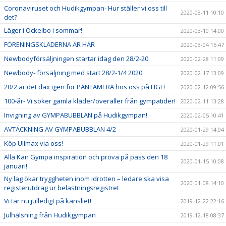
Coronaviruset och Hudikgympan- Hur ställer vi oss till
2020-03-11 10:10
det?
Läger i Ockelbo i sommar!
2020-03-10 14:00
FÖRENINGSKLÄDERNA ÄR HÄR
2020-03-04 15:47
Newbodyförsäljningen startar idag den 28/2-20
2020-02-28 11:09
Newbody- försäljning med start 28/2-1/4 2020
2020-02-17 13:09
20/2 är det dax igen för PANTAMERA hos oss på HGF!
2020-02-12 09:56
100-år- Vi söker gamla kläder/overaller från gympatider!
2020-02-11 13:28
Invigning av GYMPABUBBLAN på Hudikgympan!
2020-02-05 10:41
AVTÄCKNING AV GYMPABUBBLAN 4/2
2020-01-29 14:04
Köp Ullmax via oss!
2020-01-29 11:01
Alla Kan Gympa inspiration och prova på pass den 18
2020-01-15 10:08
januari!
Ny lag ökar tryggheten inom idrotten – ledare ska visa
2020-01-08 14:10
registerutdrag ur belastningsregistret
Vi tar nu julledigt på kansliet!
2019-12-22 22:16
Julhälsning från Hudikgympan
2019-12-18 08:37