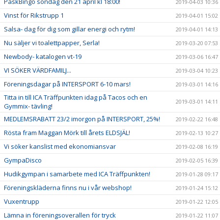
PåskBingo söndag den 21 april kl 18:00!
2019-04-03 10:36
Vinst för Rikstrupp 1
2019-04-01 15:02
Salsa- dag för dig som gillar energi och rytm!
2019-04-01 14:13
Nu säljer vi toalettpapper, Serla!
2019-03-20 07:53
Newbody- katalogen vt-19
2019-03-06 16:47
VI SÖKER VÄRDFAMILJ...
2019-03-04 10:23
Föreningsdagar på INTERSPORT 6-10 mars!
2019-03-01 14:16
Titta in till ICA Träffpunkten idag på Tacos och en
2019-03-01 14:11
Gymmix- tävling!
MEDLEMSRABATT 23/2 imorgon på INTERSPORT, 25%!
2019-02-22 16:48
Rösta fram Maggan Mörk till årets ELDSJÄL!
2019-02-13 10:27
Vi söker kanslist med ekonomiansvar
2019-02-08 16:19
GympaDisco
2019-02-05 16:39
Hudikgympan i samarbete med ICA Träffpunkten!
2019-01-28 09:17
Föreningskläderna finns nu i vår webshop!
2019-01-24 15:12
Vuxentrupp
2019-01-22 12:05
Lämna in föreningsoverallen för tryck
2019-01-22 11:07