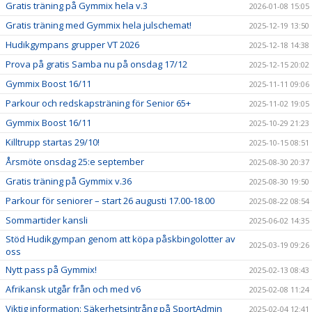
Gratis träning på Gymmix hela v.3
2026-01-08 15:05
Gratis träning med Gymmix hela julschemat!
2025-12-19 13:50
Hudikgympans grupper VT 2026
2025-12-18 14:38
Prova på gratis Samba nu på onsdag 17/12
2025-12-15 20:02
Gymmix Boost 16/11
2025-11-11 09:06
Parkour och redskapsträning för Senior 65+
2025-11-02 19:05
Gymmix Boost 16/11
2025-10-29 21:23
Killtrupp startas 29/10!
2025-10-15 08:51
Årsmöte onsdag 25:e september
2025-08-30 20:37
Gratis träning på Gymmix v.36
2025-08-30 19:50
Parkour för seniorer – start 26 augusti 17.00-18.00
2025-08-22 08:54
Sommartider kansli
2025-06-02 14:35
Stöd Hudikgympan genom att köpa påskbingolotter av
2025-03-19 09:26
oss
Nytt pass på Gymmix!
2025-02-13 08:43
Afrikansk utgår från och med v6
2025-02-08 11:24
Viktig information: Säkerhetsintrång på SportAdmin
2025-02-04 12:41