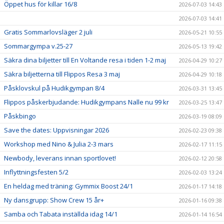
Öppet hus för killar 16/8
2026-07-03 14:43
2026-07-03 14:41
Gratis Sommarlovsläger 2 juli
2026-05-21 10:55
Sommargympa v.25-27
2026-05-13 19:42
Säkra dina biljetter till En Voltande resa i tiden 1-2 maj
2026-04-29 10:27
Säkra biljetterna till Flippos Resa 3 maj
2026-04-29 10:18
Påsklovskul på Hudikgympan 8/4
2026-03-31 13:45
Flippos påskerbjudande: Hudikgympans Nalle nu 99 kr
2026-03-25 13:47
Påskbingo
2026-03-19 08:09
Save the dates: Uppvisningar 2026
2026-02-23 09:38
Workshop med Nino & Julia 2-3 mars
2026-02-17 11:15
Newbody, leverans innan sportlovet!
2026-02-12 20:58
Inflyttningsfesten 5/2
2026-02-03 13:24
En heldag med träning: Gymmix Boost 24/1
2026-01-17 14:18
Ny dansgrupp: Show Crew 15 år+
2026-01-16 09:38
Samba och Tabata inställda idag 14/1
2026-01-14 16:54