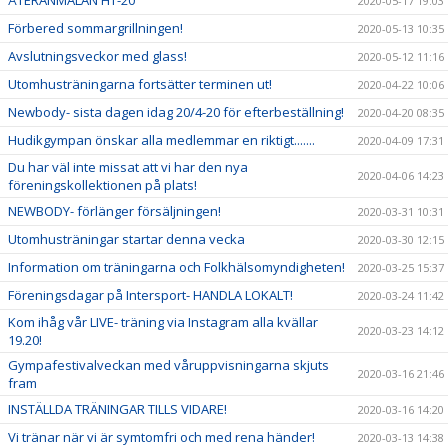
ÅTERANMÄLAN HT-20
2020-05-17 19:03
Förbered sommargrillningen!
2020-05-13 10:35
Avslutningsveckor med glass!
2020-05-12 11:16
Utomhusträningarna fortsätter terminen ut!
2020-04-22 10:06
Newbody- sista dagen idag 20/4-20 för efterbeställning!
2020-04-20 08:35
Hudikgympan önskar alla medlemmar en riktigt.......
2020-04-09 17:31
Du har väl inte missat att vi har den nya
2020-04-06 14:23
föreningskollektionen på plats!
NEWBODY- förlänger försäljningen!
2020-03-31 10:31
Utomhusträningar startar denna vecka
2020-03-30 12:15
Information om träningarna och Folkhälsomyndigheten!
2020-03-25 15:37
Föreningsdagar på Intersport- HANDLA LOKALT!
2020-03-24 11:42
Kom ihåg vår LIVE- träning via Instagram alla kvällar
2020-03-23 14:12
19.20!
Gympafestivalveckan med våruppvisningarna skjuts
2020-03-16 21:46
fram
INSTÄLLDA TRÄNINGAR TILLS VIDARE!
2020-03-16 14:20
Vi tränar när vi är symtomfri och med rena händer!
2020-03-13 14:38