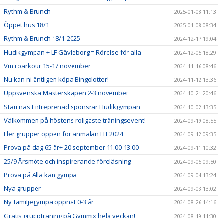
Rythm & Brunch
2025-01-08 11:13
Öppet hus 18/1
2025-01-08 08:34
Rythm & Brunch 18/1-2025
2024-12-17 19:04
Hudikgympan + LF Gävleborg = Rörelse för alla
2024-12-05 18:29
Vm i parkour 15-17 november
2024-11-16 08:46
Nu kan ni äntligen köpa Bingolotter!
2024-11-12 13:36
Uppsvenska Mästerskapen 2-3 november
2024-10-21 20:46
Stamnäs Entreprenad sponsrar Hudikgympan
2024-10-02 13:35
Välkommen på höstens roligaste träningsevent!
2024-09-19 08:55
Fler grupper öppen för anmälan HT 2024
2024-09-12 09:35
Prova på dag 65 år+ 20 september 11.00-13.00
2024-09-11 10:32
25/9 Årsmöte och inspirerande föreläsning
2024-09-05 09:50
Prova på Alla kan gympa
2024-09-04 13:24
Nya grupper
2024-09-03 13:02
Ny familjegympa öppnat 0-3 år
2024-08-26 14:16
Gratis gruppträning på Gymmix hela veckan!
2024-08-19 11:30