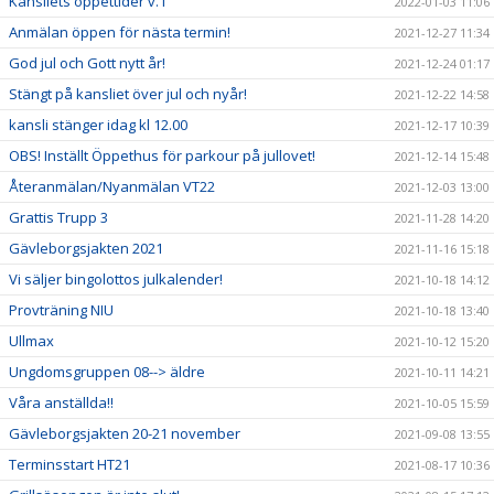
Kansliets öppettider v.1
2022-01-03 11:06
Anmälan öppen för nästa termin!
2021-12-27 11:34
God jul och Gott nytt år!
2021-12-24 01:17
Stängt på kansliet över jul och nyår!
2021-12-22 14:58
kansli stänger idag kl 12.00
2021-12-17 10:39
OBS! Inställt Öppethus för parkour på jullovet!
2021-12-14 15:48
Återanmälan/Nyanmälan VT22
2021-12-03 13:00
Grattis Trupp 3
2021-11-28 14:20
Gävleborgsjakten 2021
2021-11-16 15:18
Vi säljer bingolottos julkalender!
2021-10-18 14:12
Provträning NIU
2021-10-18 13:40
Ullmax
2021-10-12 15:20
Ungdomsgruppen 08--> äldre
2021-10-11 14:21
Våra anställda!!
2021-10-05 15:59
Gävleborgsjakten 20-21 november
2021-09-08 13:55
Terminsstart HT21
2021-08-17 10:36