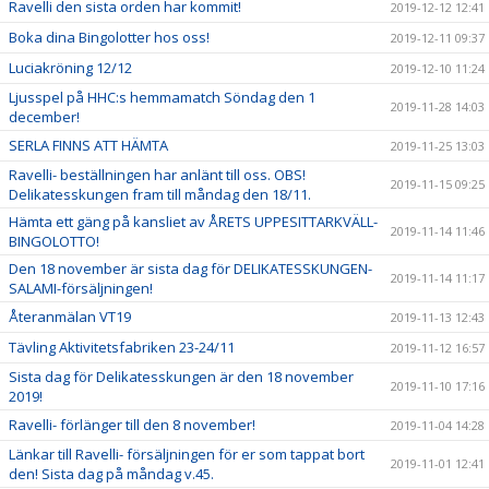
Ravelli den sista orden har kommit!
2019-12-12 12:41
Boka dina Bingolotter hos oss!
2019-12-11 09:37
Luciakröning 12/12
2019-12-10 11:24
Ljusspel på HHC:s hemmamatch Söndag den 1
2019-11-28 14:03
december!
SERLA FINNS ATT HÄMTA
2019-11-25 13:03
Ravelli- beställningen har anlänt till oss. OBS!
2019-11-15 09:25
Delikatesskungen fram till måndag den 18/11.
Hämta ett gäng på kansliet av ÅRETS UPPESITTARKVÄLL-
2019-11-14 11:46
BINGOLOTTO!
Den 18 november är sista dag för DELIKATESSKUNGEN-
2019-11-14 11:17
SALAMI-försäljningen!
Återanmälan VT19
2019-11-13 12:43
Tävling Aktivitetsfabriken 23-24/11
2019-11-12 16:57
Sista dag för Delikatesskungen är den 18 november
2019-11-10 17:16
2019!
Ravelli- förlänger till den 8 november!
2019-11-04 14:28
Länkar till Ravelli- försäljningen för er som tappat bort
2019-11-01 12:41
den! Sista dag på måndag v.45.