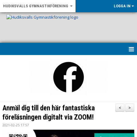
HUDIKSVALLS GYMNASTIKFÖRENING
LOGGA IN
HEM
KONTAKT & ÖPPETTIDER
UPPVISNING 2026
OM FÖRENINGEN
Anmäl dig till den här fantastiska
<
>
NYHETER
föreläsningen digitalt via ZOOM!
2021-02-25 17:57
LF GÄVLEBORG - RÖRELSE FÖR ALLA