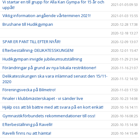
Vi startar en till grupp för Alla Kan Gympa för 15 år och
2021-01-05 09:53
uppåt!
Viktig information angående vårterminen 2021!
2021-01-03 15:55
Brushane till Hudikgympan
2020-12-28 17:38
2020-12-18 13:27
SPAR ER PANT TILL EFTER NYÅR!
2020-12-09 13:07
Efterbeställning- DELIKATESSKUNGEN!
2020-12-01 15:47
Hudikgympan invigde jubileumsutställning
2020-11-29 21:04
Förändringar på grund av nya lokala restriktioner!
2020-11-16 21:07
Delikatesskungen ska vara inlämnad senast den 15/11-
2020-11-12 14:53
2020
Föreningsvecka på Bilmetro!
2020-11-03 17:53
Finaler i klubbmästerskapet - vi sänder live
2020-10-23 14:08
Hjälp oss att bli bättre med att svara på en kort enkät!
2020-10-16 14:11
Gymnastikförbundets rekommendationer till oss!
2020-10-16 08:25
Efterbeställning på Ravelli!
2020-10-15 14:58
Ravelli finns nu att hämta!
2020-10-14 15:49