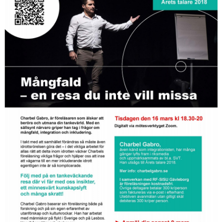
HYRA/BOKNING
KLÄDBESTÄLLNING
LEDARE
GDPR
VÅR HISTORIA
PRESS