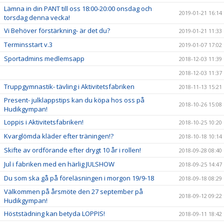
Lämna in din PANT till oss 18:00-20:00 onsdag och
2019-01-21 16:14
torsdag denna vecka!
Vi Behöver förstärkning- är det du?
2019-01-21 11:33
Terminsstart v.3
2019-01-07 17:02
Sportadmins medlemsapp
2018-12-03 11:39
2018-12-03 11:37
Truppgymnastik- tävling i Aktivitetsfabriken
2018-11-13 15:21
Present- julklappstips kan du köpa hos oss på
2018-10-26 15:08
Hudikgympan!
Loppis i Aktivitetsfabriken!
2018-10-25 10:20
Kvarglömda kläder efter träningen!?
2018-10-18 10:14
Skifte av ordförande efter drygt 10 år i rollen!
2018-09-28 08:40
Jul i fabriken med en härlig JULSHOW
2018-09-25 14:47
Du som ska gå på föreläsningen i morgon 19/9-18
2018-09-18 08:29
Välkommen på årsmöte den 27 september på
2018-09-12 09:22
Hudikgympan!
Höststädning kan betyda LOPPIS!
2018-09-11 18:42