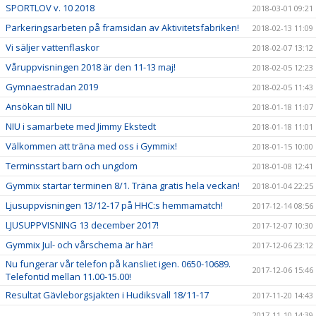
SPORTLOV v. 10 2018
2018-03-01 09:21
Parkeringsarbeten på framsidan av Aktivitetsfabriken!
2018-02-13 11:09
Vi säljer vattenflaskor
2018-02-07 13:12
Våruppvisningen 2018 är den 11-13 maj!
2018-02-05 12:23
Gymnaestradan 2019
2018-02-05 11:43
Ansökan till NIU
2018-01-18 11:07
NIU i samarbete med Jimmy Ekstedt
2018-01-18 11:01
Välkommen att träna med oss i Gymmix!
2018-01-15 10:00
Terminsstart barn och ungdom
2018-01-08 12:41
Gymmix startar terminen 8/1. Träna gratis hela veckan!
2018-01-04 22:25
Ljusuppvisningen 13/12-17 på HHC:s hemmamatch!
2017-12-14 08:56
LJUSUPPVISNING 13 december 2017!
2017-12-07 10:30
Gymmix Jul- och vårschema är här!
2017-12-06 23:12
Nu fungerar vår telefon på kansliet igen. 0650-10689.
2017-12-06 15:46
Telefontid mellan 11.00-15.00!
Resultat Gävleborgsjakten i Hudiksvall 18/11-17
2017-11-20 14:43
2017-11-10 14:39