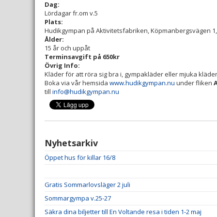
Dag:
Lördagar fr.om v.5
Plats:
Hudikgympan på Aktivitetsfabriken, Köpmanbergsvägen 1,
Ålder:
15 år och uppåt
Terminsavgift på 650kr
Övrig Info:
Kläder för att röra sig bra i, gympakläder eller mjuka kläder
Boka via vår hemsida
www.hudikgympan.nu
under fliken
till
info@hudikgympan.nu
Nyhetsarkiv
Öppet hus för killar 16/8
Gratis Sommarlovsläger 2 juli
Sommargympa v.25-27
Säkra dina biljetter till En Voltande resa i tiden 1-2 maj