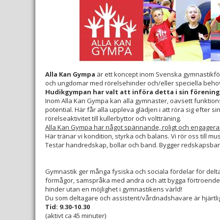
Alla Kan Gympa
är ett koncept inom Svenska gymnastikfö
och ungdomar med rörelsehinder och/eller speciella beho
Hudikgympan har valt att införa detta i sin förening
Inom Alla Kan Gympa kan alla gymnaster, oavsett funktionsva
potential. Här får alla uppleva glädjen i att röra sig efter
rörelseaktivitet till kullerbyttor och voltträning.
Alla Kan Gympa har något spännande, roligt och engageran
Här tränar vi kondition, styrka och balans. Vi rör oss till mus
Testar handredskap, bollar och band. Bygger redskapsbano
Gymnastik ger många fysiska och sociala fördelar för deltag
förmågor, samspråka med andra och att bygga förtroende. F
hinder utan en möjlighet i gymnastikens värld!
Du som deltagare och assistent/vårdnadshavare är hjärtlig
Tid: 9.30-10.30
(aktivt ca 45 minuter)