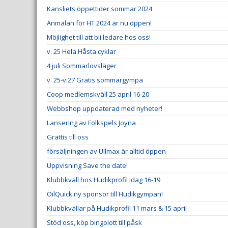
Kansliets öppettider sommar 2024
Anmälan för HT 2024 är nu öppen!
Möjlighet till att bli ledare hos oss!
v. 25 Hela Håsta cyklar
4 juli Sommarlovsläger
v. 25-v.27 Gratis sommargympa
Coop medlemskväll 25 april 16-20
Webbshop uppdaterad med nyheter!
Lansering av Folkspels Joyna
Grattis till oss
försäljningen av Ullmax är alltid öppen
Uppvisning Save the date!
Klubbkväll hos Hudikprofil idag 16-19
OilQuick ny sponsor till Hudikgympan!
Klubbkvällar på Hudikprofil 11 mars & 15 april
Stöd oss, köp bingolott till påsk