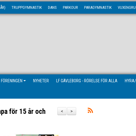
ÅR)
TRUPPGYMNASTIK
DANS
PARKOUR
PARAGYMNASTIK
VUXENGRU
 FÖRENINGEN
NYHETER
LF GÄVLEBORG - RÖRELSE FÖR ALLA
HYRA/
mpa för 15 år och
<
>