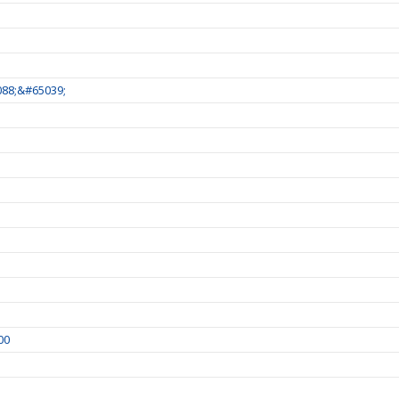
88;&#65039;
00