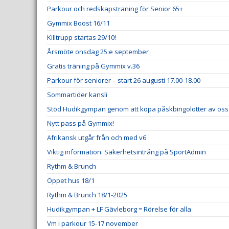
Parkour och redskapsträning för Senior 65+
Gymmix Boost 16/11
Killtrupp startas 29/10!
Årsmöte onsdag 25:e september
Gratis träning på Gymmix v.36
Parkour för seniorer – start 26 augusti 17.00-18.00
Sommartider kansli
Stöd Hudikgympan genom att köpa påskbingolotter av oss
Nytt pass på Gymmix!
Afrikansk utgår från och med v6
Viktig information: Säkerhetsintrång på SportAdmin
Rythm & Brunch
Öppet hus 18/1
Rythm & Brunch 18/1-2025
Hudikgympan + LF Gävleborg = Rörelse för alla
Vm i parkour 15-17 november