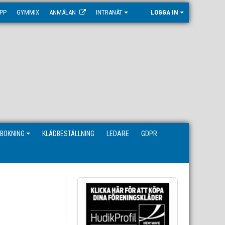
PP
GYMMIX
ANMÄLAN
INTRANÄT
LOGGA IN
BOKNING
KLÄDBESTÄLLNING
LEDARE
GDPR