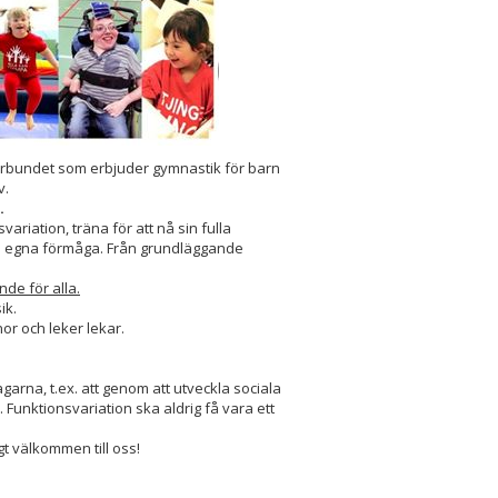
rbundet som erbjuder gymnastik för barn
v.
.
riation, träna för att nå sin fulla
 sin egna förmåga. Från grundläggande
de för alla.
ik.
r och leker lekar.
arna, t.ex. att genom att utveckla sociala
unktionsvariation ska aldrig få vara ett
t välkommen till oss!