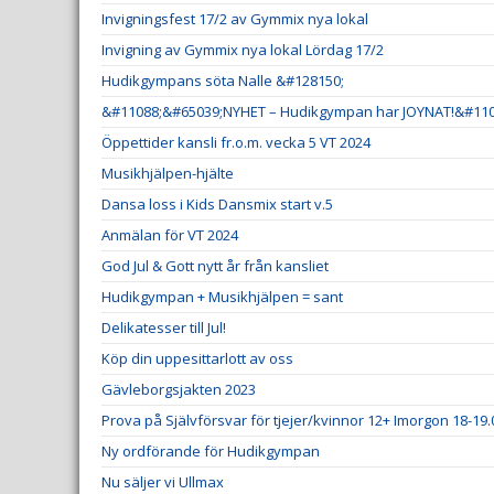
Invigningsfest 17/2 av Gymmix nya lokal
Invigning av Gymmix nya lokal Lördag 17/2
Hudikgympans söta Nalle &#128150;
&#11088;&#65039;NYHET – Hudikgympan har JOYNAT!&#110
Öppettider kansli fr.o.m. vecka 5 VT 2024
Musikhjälpen-hjälte
Dansa loss i Kids Dansmix start v.5
Anmälan för VT 2024
God Jul & Gott nytt år från kansliet
Hudikgympan + Musikhjälpen = sant
Delikatesser till Jul!
Köp din uppesittarlott av oss
Gävleborgsjakten 2023
Prova på Självförsvar för tjejer/kvinnor 12+ Imorgon 18-19.
Ny ordförande för Hudikgympan
Nu säljer vi Ullmax