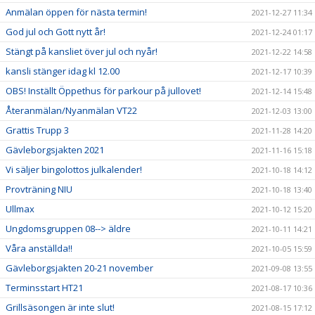
Anmälan öppen för nästa termin!
2021-12-27 11:34
God jul och Gott nytt år!
2021-12-24 01:17
Stängt på kansliet över jul och nyår!
2021-12-22 14:58
kansli stänger idag kl 12.00
2021-12-17 10:39
OBS! Inställt Öppethus för parkour på jullovet!
2021-12-14 15:48
Återanmälan/Nyanmälan VT22
2021-12-03 13:00
Grattis Trupp 3
2021-11-28 14:20
Gävleborgsjakten 2021
2021-11-16 15:18
Vi säljer bingolottos julkalender!
2021-10-18 14:12
Provträning NIU
2021-10-18 13:40
Ullmax
2021-10-12 15:20
Ungdomsgruppen 08--> äldre
2021-10-11 14:21
Våra anställda!!
2021-10-05 15:59
Gävleborgsjakten 20-21 november
2021-09-08 13:55
Terminsstart HT21
2021-08-17 10:36
Grillsäsongen är inte slut!
2021-08-15 17:12