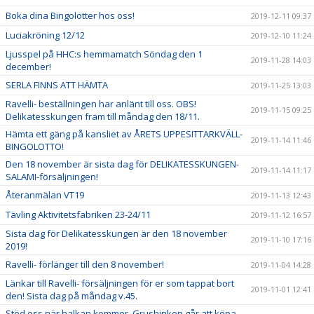
Boka dina Bingolotter hos oss!
2019-12-11 09:37
Luciakröning 12/12
2019-12-10 11:24
Ljusspel på HHC:s hemmamatch Söndag den 1
2019-11-28 14:03
december!
SERLA FINNS ATT HÄMTA
2019-11-25 13:03
Ravelli- beställningen har anlänt till oss. OBS!
2019-11-15 09:25
Delikatesskungen fram till måndag den 18/11.
Hämta ett gäng på kansliet av ÅRETS UPPESITTARKVÄLL-
2019-11-14 11:46
BINGOLOTTO!
Den 18 november är sista dag för DELIKATESSKUNGEN-
2019-11-14 11:17
SALAMI-försäljningen!
Återanmälan VT19
2019-11-13 12:43
Tävling Aktivitetsfabriken 23-24/11
2019-11-12 16:57
Sista dag för Delikatesskungen är den 18 november
2019-11-10 17:16
2019!
Ravelli- förlänger till den 8 november!
2019-11-04 14:28
Länkar till Ravelli- försäljningen för er som tappat bort
2019-11-01 12:41
den! Sista dag på måndag v.45.
Stöd oss när halkan kommer, Grushinken går att köpa