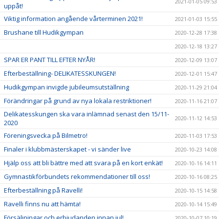
2021-01-05 09:53
uppåt!
Viktig information angående vårterminen 2021!
2021-01-03 15:55
Brushane till Hudikgympan
2020-12-28 17:38
2020-12-18 13:27
SPAR ER PANT TILL EFTER NYÅR!
2020-12-09 13:07
Efterbeställning- DELIKATESSKUNGEN!
2020-12-01 15:47
Hudikgympan invigde jubileumsutställning
2020-11-29 21:04
Förändringar på grund av nya lokala restriktioner!
2020-11-16 21:07
Delikatesskungen ska vara inlämnad senast den 15/11-
2020-11-12 14:53
2020
Föreningsvecka på Bilmetro!
2020-11-03 17:53
Finaler i klubbmästerskapet - vi sänder live
2020-10-23 14:08
Hjälp oss att bli bättre med att svara på en kort enkät!
2020-10-16 14:11
Gymnastikförbundets rekommendationer till oss!
2020-10-16 08:25
Efterbeställning på Ravelli!
2020-10-15 14:58
Ravelli finns nu att hämta!
2020-10-14 15:49
Försäljningar och erbjudanden innan jul!
2020-10-07 10:19