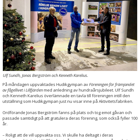
HYRA/BOKNING
KLÄDBESTÄLLNING
LEDARE
GDPR
VÅR HISTORIA
PRESS
Ulf Sundh, Jonas Bergström och Kenneth Karelius.
På måndagen uppvaktades Hudikgympan av
Föreningen för främjandet
av fågellivet i Lillfjärden
med anledning av hundraårsjubileet. Ulf Sundh
och Kenneth Karelius överlämnade en tavla till föreningen intill den
utställning som Hudikgympan just nu visar inne på Aktivitetsfabriken.
Ordförande Jonas Bergström fanns på plats och tog emot gåvan och
passade samtidigt på att gratulera deras förening, som också fyller 100
år.
– Roligt att de vill uppvakta oss. Vi skulle ha deltagit i deras