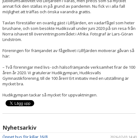
jubileumsaktivitet vid Lillfjärden i våras, men precis som så mycket
annat fick den ställas in på grund av pandemin. Nu fick vi i alla fall
möjlighet att träffas och önska varandra grattis.
Tavlan föreställer en ovanlig gäst i Lillfjärden, en vadarfågel som heter
brushane, och som besökte Hudiksvall under juni 2020 på sin resa från
Norra ishavet till övervintringsområdet i Afrika. Fotograf är Lars-Göran
Lindström.
Föreningen för främjandet av fågellivet i Lillfjärden motiverar gåvan så
här:
– Två föreningar med livs- och hälsofrämjande verksamhet firar de 100
åren år 2020. Vi gratulerar Hudikgympan, Hudiksvalls
Gymnastikförening, till de 100 åren! Ert initiativ med en utställning är
mycket bra.
Hudikgympan tackar så mycket för uppvaktningen.
Nyhetsarkiv
Öppet hus för killar 16/8
2026-07-03 14:43