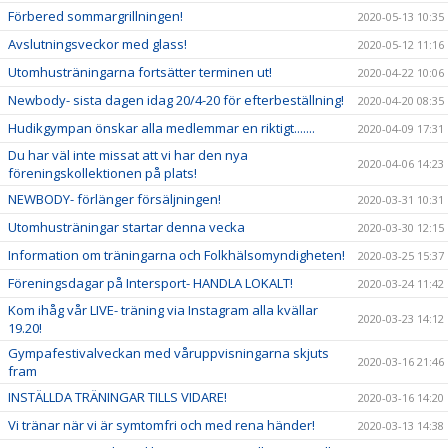
Förbered sommargrillningen!
2020-05-13 10:35
Avslutningsveckor med glass!
2020-05-12 11:16
Utomhusträningarna fortsätter terminen ut!
2020-04-22 10:06
Newbody- sista dagen idag 20/4-20 för efterbeställning!
2020-04-20 08:35
Hudikgympan önskar alla medlemmar en riktigt.......
2020-04-09 17:31
Du har väl inte missat att vi har den nya
2020-04-06 14:23
föreningskollektionen på plats!
NEWBODY- förlänger försäljningen!
2020-03-31 10:31
Utomhusträningar startar denna vecka
2020-03-30 12:15
Information om träningarna och Folkhälsomyndigheten!
2020-03-25 15:37
Föreningsdagar på Intersport- HANDLA LOKALT!
2020-03-24 11:42
Kom ihåg vår LIVE- träning via Instagram alla kvällar
2020-03-23 14:12
19.20!
Gympafestivalveckan med våruppvisningarna skjuts
2020-03-16 21:46
fram
INSTÄLLDA TRÄNINGAR TILLS VIDARE!
2020-03-16 14:20
Vi tränar när vi är symtomfri och med rena händer!
2020-03-13 14:38