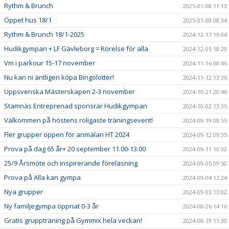
Rythm & Brunch
2025-01-08 11:13
Öppet hus 18/1
2025-01-08 08:34
Rythm & Brunch 18/1-2025
2024-12-17 19:04
Hudikgympan + LF Gävleborg = Rörelse för alla
2024-12-05 18:29
Vm i parkour 15-17 november
2024-11-16 08:46
Nu kan ni äntligen köpa Bingolotter!
2024-11-12 13:36
Uppsvenska Mästerskapen 2-3 november
2024-10-21 20:46
Stamnäs Entreprenad sponsrar Hudikgympan
2024-10-02 13:35
Välkommen på höstens roligaste träningsevent!
2024-09-19 08:55
Fler grupper öppen för anmälan HT 2024
2024-09-12 09:35
Prova på dag 65 år+ 20 september 11.00-13.00
2024-09-11 10:32
25/9 Årsmöte och inspirerande föreläsning
2024-09-05 09:50
Prova på Alla kan gympa
2024-09-04 13:24
Nya grupper
2024-09-03 13:02
Ny familjegympa öppnat 0-3 år
2024-08-26 14:16
Gratis gruppträning på Gymmix hela veckan!
2024-08-19 11:30