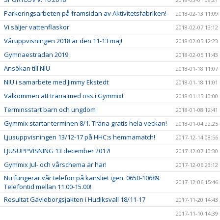
Parkeringsarbeten på framsidan av Aktivitetsfabriken!
2018-02-13 11:09
Vi säljer vattenflaskor
2018-02-07 13:12
Våruppvisningen 2018 är den 11-13 maj!
2018-02-05 12:23
Gymnaestradan 2019
2018-02-05 11:43
Ansökan till NIU
2018-01-18 11:07
NIU i samarbete med Jimmy Ekstedt
2018-01-18 11:01
Välkommen att träna med oss i Gymmix!
2018-01-15 10:00
Terminsstart barn och ungdom
2018-01-08 12:41
Gymmix startar terminen 8/1. Träna gratis hela veckan!
2018-01-04 22:25
Ljusuppvisningen 13/12-17 på HHC:s hemmamatch!
2017-12-14 08:56
LJUSUPPVISNING 13 december 2017!
2017-12-07 10:30
Gymmix Jul- och vårschema är här!
2017-12-06 23:12
Nu fungerar vår telefon på kansliet igen. 0650-10689.
2017-12-06 15:46
Telefontid mellan 11.00-15.00!
Resultat Gävleborgsjakten i Hudiksvall 18/11-17
2017-11-20 14:43
2017-11-10 14:39