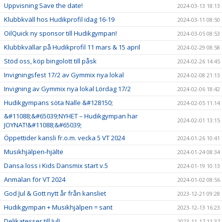
Uppvisning Save the date!
2024-03-13 18:13
Klubbkväll hos Hudikprofil idag 16-19
2024-03-11 08:50
OilQuick ny sponsor till Hudikgympan!
2024-03-05 08:53
Klubbkvällar på Hudikprofil 11 mars & 15 april
2024-02-29 08:58
Stöd oss, köp bingolott till påsk
2024-02-26 14:45
Invigningsfest 17/2 av Gymmix nya lokal
2024-02-08 21:13
Invigning av Gymmix nya lokal Lördag 17/2
2024-02-06 18:42
Hudikgympans söta Nalle &#128150;
2024-02-05 11:14
&#11088;&#65039;NYHET – Hudikgympan har
2024-02-01 13:15
JOYNAT!&#11088;&#65039;
Öppettider kansli fr.o.m. vecka 5 VT 2024
2024-01-26 10:41
Musikhjälpen-hjälte
2024-01-24 08:34
Dansa loss i Kids Dansmix start v.5
2024-01-19 10:13
Anmälan för VT 2024
2024-01-02 08:56
God Jul & Gott nytt år från kansliet
2023-12-21 09:28
Hudikgympan + Musikhjälpen = sant
2023-12-13 16:23
Delikatesser till Jul!
2023-11-17 11:37