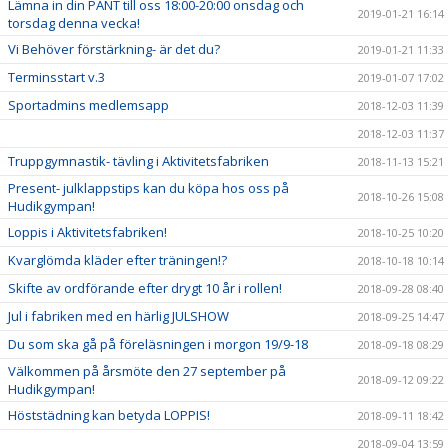
Lämna in din PANT till oss 18:00-20:00 onsdag och
2019-01-21 16:14
torsdag denna vecka!
Vi Behöver förstärkning- är det du?
2019-01-21 11:33
Terminsstart v.3
2019-01-07 17:02
Sportadmins medlemsapp
2018-12-03 11:39
2018-12-03 11:37
Truppgymnastik- tävling i Aktivitetsfabriken
2018-11-13 15:21
Present- julklappstips kan du köpa hos oss på
2018-10-26 15:08
Hudikgympan!
Loppis i Aktivitetsfabriken!
2018-10-25 10:20
Kvarglömda kläder efter träningen!?
2018-10-18 10:14
Skifte av ordförande efter drygt 10 år i rollen!
2018-09-28 08:40
Jul i fabriken med en härlig JULSHOW
2018-09-25 14:47
Du som ska gå på föreläsningen i morgon 19/9-18
2018-09-18 08:29
Välkommen på årsmöte den 27 september på
2018-09-12 09:22
Hudikgympan!
Höststädning kan betyda LOPPIS!
2018-09-11 18:42
2018-09-04 13:59