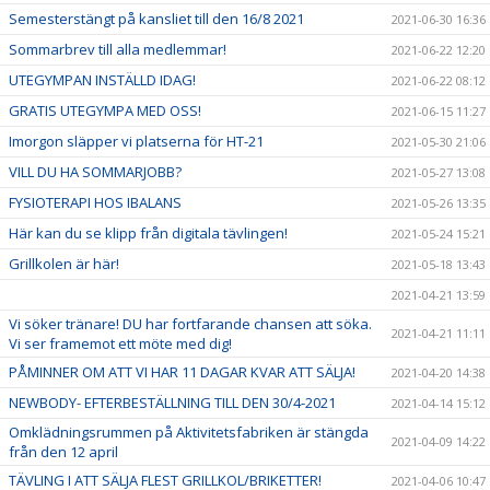
Semesterstängt på kansliet till den 16/8 2021
2021-06-30 16:36
Sommarbrev till alla medlemmar!
2021-06-22 12:20
UTEGYMPAN INSTÄLLD IDAG!
2021-06-22 08:12
GRATIS UTEGYMPA MED OSS!
2021-06-15 11:27
Imorgon släpper vi platserna för HT-21
2021-05-30 21:06
VILL DU HA SOMMARJOBB?
2021-05-27 13:08
FYSIOTERAPI HOS IBALANS
2021-05-26 13:35
Här kan du se klipp från digitala tävlingen!
2021-05-24 15:21
Grillkolen är här!
2021-05-18 13:43
2021-04-21 13:59
Vi söker tränare! DU har fortfarande chansen att söka.
2021-04-21 11:11
Vi ser framemot ett möte med dig!
PÅMINNER OM ATT VI HAR 11 DAGAR KVAR ATT SÄLJA!
2021-04-20 14:38
NEWBODY- EFTERBESTÄLLNING TILL DEN 30/4-2021
2021-04-14 15:12
Omklädningsrummen på Aktivitetsfabriken är stängda
2021-04-09 14:22
från den 12 april
TÄVLING I ATT SÄLJA FLEST GRILLKOL/BRIKETTER!
2021-04-06 10:47