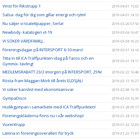
Vinst för Rikstrupp 1
2019-04-01 15:02
Salsa- dag för dig som gillar energi och rytm!
2019-04-01 14:13
Nu säljer vi toalettpapper, Serla!
2019-03-20 07:53
Newbody- katalogen vt-19
2019-03-06 16:47
VI SÖKER VÄRDFAMILJ...
2019-03-04 10:23
Föreningsdagar på INTERSPORT 6-10 mars!
2019-03-01 14:16
Titta in till ICA Träffpunkten idag på Tacos och en
2019-03-01 14:11
Gymmix- tävling!
MEDLEMSRABATT 23/2 imorgon på INTERSPORT, 25%!
2019-02-22 16:48
Rösta fram Maggan Mörk till årets ELDSJÄL!
2019-02-13 10:27
Vi söker kanslist med ekonomiansvar
2019-02-08 16:19
GympaDisco
2019-02-05 16:39
Hudikgympan i samarbete med ICA Träffpunkten!
2019-01-28 09:17
Föreningskläderna finns nu i vår webshop!
2019-01-24 15:12
Vuxentrupp
2019-01-22 12:05
Lämna in föreningsoverallen för tryck
2019-01-22 11:07