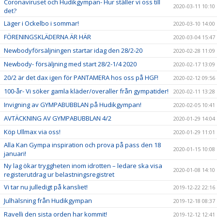
Coronaviruset och Hudikgympan- Hur ställer vi oss till
2020-03-11 10:10
det?
Läger i Ockelbo i sommar!
2020-03-10 14:00
FÖRENINGSKLÄDERNA ÄR HÄR
2020-03-04 15:47
Newbodyförsäljningen startar idag den 28/2-20
2020-02-28 11:09
Newbody- försäljning med start 28/2-1/4 2020
2020-02-17 13:09
20/2 är det dax igen för PANTAMERA hos oss på HGF!
2020-02-12 09:56
100-år- Vi söker gamla kläder/overaller från gympatider!
2020-02-11 13:28
Invigning av GYMPABUBBLAN på Hudikgympan!
2020-02-05 10:41
AVTÄCKNING AV GYMPABUBBLAN 4/2
2020-01-29 14:04
Köp Ullmax via oss!
2020-01-29 11:01
Alla Kan Gympa inspiration och prova på pass den 18
2020-01-15 10:08
januari!
Ny lag ökar tryggheten inom idrotten – ledare ska visa
2020-01-08 14:10
registerutdrag ur belastningsregistret
Vi tar nu julledigt på kansliet!
2019-12-22 22:16
Julhälsning från Hudikgympan
2019-12-18 08:37
Ravelli den sista orden har kommit!
2019-12-12 12:41