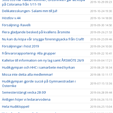
2019-10-29 09:23
på Colorama från 1/11-19
Delikatesskungen- Salami mm till Jul!
2019-10-24 19:30
Höstlov v.44
2019-10-14 18:00
Försäljning- Ravelli
2019-09-30 14:50
Flera glädjande besked på kvällens årsmöte
2019-09-26 21:53
Nu kan du köpa vår snygga föreningsjacka från Craft!
2019-09-25 09:46
Försäljningar i höst 2019
2019-09-24 10:00
Frånvarorapportering- Alla grupper
2019-09-22 10:41
Kallelse till information om ny lag samt ÅRSMÖTE 26/9
2019-09-04 17:21
Hudikgympan och HHC i samarbete med kyrkan
2019-08-29 18:34
Missa inte detta alla medlemmar!
2019-08-13 11:17
Hudikgympan gjorde succé på Gymnaestradan i
2019-07-15 13:36
Österrike
Semesterstängt vecka 28-30!
2019-06-28 09:44
Äntligen höjer vi ledararvodena
2019-06-26 15:15
Hela Hudikloppet!
2019-06-25 15:04