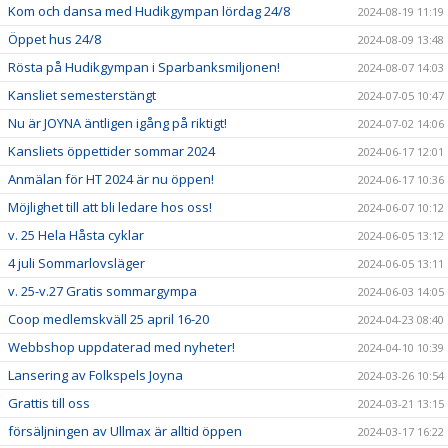
Kom och dansa med Hudikgympan lördag 24/8
2024-08-19 11:19
Öppet hus 24/8
2024-08-09 13:48
Rösta på Hudikgympan i Sparbanksmiljonen!
2024-08-07 14:03
Kansliet semesterstängt
2024-07-05 10:47
Nu är JOYNA äntligen igång på riktigt!
2024-07-02 14:06
Kansliets öppettider sommar 2024
2024-06-17 12:01
Anmälan för HT 2024 är nu öppen!
2024-06-17 10:36
Möjlighet till att bli ledare hos oss!
2024-06-07 10:12
v. 25 Hela Håsta cyklar
2024-06-05 13:12
4 juli Sommarlovsläger
2024-06-05 13:11
v. 25-v.27 Gratis sommargympa
2024-06-03 14:05
Coop medlemskväll 25 april 16-20
2024-04-23 08:40
Webbshop uppdaterad med nyheter!
2024-04-10 10:39
Lansering av Folkspels Joyna
2024-03-26 10:54
Grattis till oss
2024-03-21 13:15
försäljningen av Ullmax är alltid öppen
2024-03-17 16:22