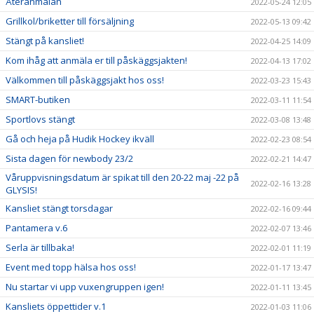
Återanmälan
2022-05-24 12:05
Grillkol/briketter till försäljning
2022-05-13 09:42
Stängt på kansliet!
2022-04-25 14:09
Kom ihåg att anmäla er till påskäggsjakten!
2022-04-13 17:02
Välkommen till påskäggsjakt hos oss!
2022-03-23 15:43
SMART-butiken
2022-03-11 11:54
Sportlovs stängt
2022-03-08 13:48
Gå och heja på Hudik Hockey ikväll
2022-02-23 08:54
Sista dagen för newbody 23/2
2022-02-21 14:47
Våruppvisningsdatum är spikat till den 20-22 maj -22 på
2022-02-16 13:28
GLYSIS!
Kansliet stängt torsdagar
2022-02-16 09:44
Pantamera v.6
2022-02-07 13:46
Serla är tillbaka!
2022-02-01 11:19
Event med topp hälsa hos oss!
2022-01-17 13:47
Nu startar vi upp vuxengruppen igen!
2022-01-11 13:45
Kansliets öppettider v.1
2022-01-03 11:06