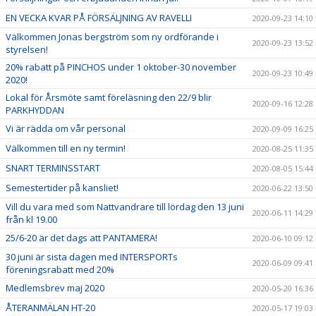
EN VECKA KVAR PÅ FÖRSÄLJNING AV RAVELLI
2020-09-23 14:10
Välkommen Jonas bergström som ny ordförande i
2020-09-23 13:52
styrelsen!
20% rabatt på PINCHOS under 1 oktober-30 november
2020-09-23 10:49
2020!
Lokal för Årsmöte samt föreläsning den 22/9 blir
2020-09-16 12:28
PARKHYDDAN
Vi är rädda om vår personal
2020-09-09 16:25
Välkommen till en ny termin!
2020-08-25 11:35
SNART TERMINSSTART
2020-08-05 15:44
Semestertider på kansliet!
2020-06-22 13:50
Vill du vara med som Nattvandrare till lördag den 13 juni
2020-06-11 14:29
från kl 19.00
25/6-20 är det dags att PANTAMERA!
2020-06-10 09:12
30 juni är sista dagen med INTERSPORTs
2020-06-09 09:41
föreningsrabatt med 20%
Medlemsbrev maj 2020
2020-05-20 16:36
ÅTERANMÄLAN HT-20
2020-05-17 19:03