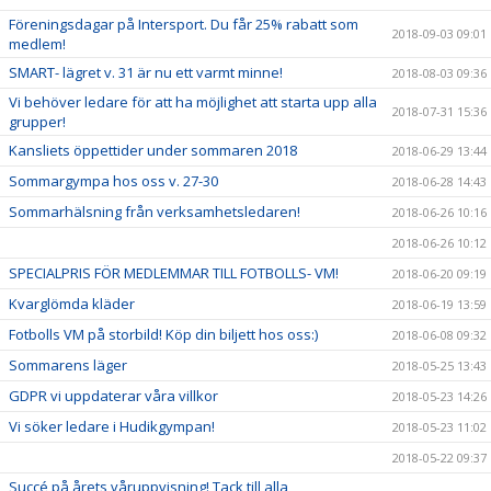
Föreningsdagar på Intersport. Du får 25% rabatt som
2018-09-03 09:01
medlem!
SMART- lägret v. 31 är nu ett varmt minne!
2018-08-03 09:36
Vi behöver ledare för att ha möjlighet att starta upp alla
2018-07-31 15:36
grupper!
Kansliets öppettider under sommaren 2018
2018-06-29 13:44
Sommargympa hos oss v. 27-30
2018-06-28 14:43
Sommarhälsning från verksamhetsledaren!
2018-06-26 10:16
2018-06-26 10:12
SPECIALPRIS FÖR MEDLEMMAR TILL FOTBOLLS- VM!
2018-06-20 09:19
Kvarglömda kläder
2018-06-19 13:59
Fotbolls VM på storbild! Köp din biljett hos oss:)
2018-06-08 09:32
Sommarens läger
2018-05-25 13:43
GDPR vi uppdaterar våra villkor
2018-05-23 14:26
Vi söker ledare i Hudikgympan!
2018-05-23 11:02
2018-05-22 09:37
Succé på årets våruppvisning! Tack till alla