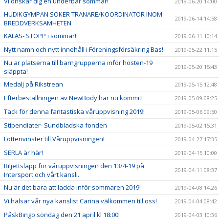
Vi önskar dig en underbar sommar!
2019-06-20 14:00
HUDIKGYMPAN SÖKER TRÄNARE/KOORDINATOR INOM
2019-06-14 14:58
BREDDVERKSAMHETEN
KALAS- STOPP i sommar!
2019-06-11 10:14
Nytt namn och nytt innehåll i Föreningsförsäkring Bas!
2019-05-22 11:15
Nu är platserna till barngrupperna inför hösten-19
2019-05-20 15:43
släppta!
Medalj på Rikstrean
2019-05-15 12:48
Efterbeställningen av NewBody har nu kommit!
2019-05-09 08:25
Tack för denna fantastiska våruppvisning 2019!
2019-05-06 09:50
Stipendiater- Sundbladska fonden
2019-05-02 15:31
Lotterivinster till Våruppvisningen!
2019-04-27 17:35
SERLA är här!
2019-04-15 10:00
Biljettsläpp för våruppvisningen den 13/4-19 på
2019-04-11 08:37
Intersport och vårt kansli.
Nu är det bara att ladda inför sommaren 2019!
2019-04-08 14:26
Vi hälsar vår nya kanslist Carina välkommen till oss!
2019-04-04 08:42
PåskBingo söndag den 21 april kl 18:00!
2019-04-03 10:36