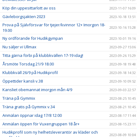
Köp din uppesittarlott av oss
2023-11-07 16:09
Gävleborgsjakten 2023
2023-10-18 13:51
Prova på Självförsvar för tjejer/kvinnor 12+ Imorgon 18-
2023-10-16 15:28
19.00
Ny ordförande för Hudikgympan
2023-10-01 19:16
Nu säljer vi Ullmax
2023-09-27 15:06
Titta gärna förbi på klubbkvällen 17-19 idag!
2023-09-26 15:29
Årsmöte Torsdag 21/9 18.00
2023-09-18 19:48
Klubbkväll 26/9 på Hudikprofil
2023-09-18 14:32
Öppettider kansli v.38
2023-09-10 09:52
Kansliet obemannat imorgon mån 4/9
2023-09-03 22:57
Träna på Gymmix
2023-08-25 10:45
Träna gratis på Gymmix v.34
2023-08-21 10:45
Anmälan öppnar idag 17/8 12:00
2023-08-17 11:44
Anmälan öppen för Vuxengruppen 18 år+
2023-08-15 23:11
Hudikprofil som ny helhetsleverantör av kläder och
2023-08-09 10:04