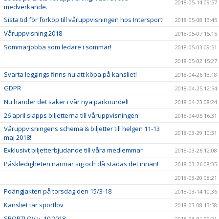
2018-05-14 09:57
medverkande.
Sista tid för förköp till våruppvisningen hos Intersport!
2018-05-08 13:45
Våruppvisning 2018
2018-05-07 15:15
Sommarjobba som ledare i sommar!
2018-05-03 09:51
2018-05-02 15:27
Svarta leggings finns nu att köpa på kansliet!
2018-04-26 13:18
GDPR
2018-04-25 12:54
Nu händer det saker i vår nya parkourdel!
2018-04-23 08:24
26 april släpps biljetterna till våruppvisningen!
2018-04-05 16:31
Våruppvisningens schema & biljetter till helgen 11-13
2018-03-29 10:31
maj 2018!
Exklusivt biljetterbjudande till våra medlemmar
2018-03-26 12:08
Påskledigheten närmar sig och då städas det innan!
2018-03-26 08:35
2018-03-20 08:21
Poängjakten på torsdag den 15/3-18
2018-03-14 10:36
Kansliet tar sportlov
2018-03-08 13:58
SPORTLOV v. 10 2018
2018-03-01 09:21