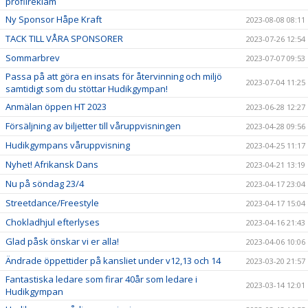
profilreklam
Ny Sponsor Håpe Kraft
2023-08-08 08:11
TACK TILL VÅRA SPONSORER
2023-07-26 12:54
Sommarbrev
2023-07-07 09:53
Passa på att göra en insats för återvinning och miljö
2023-07-04 11:25
samtidigt som du stöttar Hudikgympan!
Anmälan öppen HT 2023
2023-06-28 12:27
Försäljning av biljetter till våruppvisningen
2023-04-28 09:56
Hudikgympans våruppvisning
2023-04-25 11:17
Nyhet! Afrikansk Dans
2023-04-21 13:19
Nu på söndag 23/4
2023-04-17 23:04
Streetdance/Freestyle
2023-04-17 15:04
Chokladhjul efterlyses
2023-04-16 21:43
Glad påsk önskar vi er alla!
2023-04-06 10:06
Ändrade öppettider på kansliet under v12,13 och 14
2023-03-20 21:57
Fantastiska ledare som firar 40år som ledare i
2023-03-14 12:01
Hudikgympan