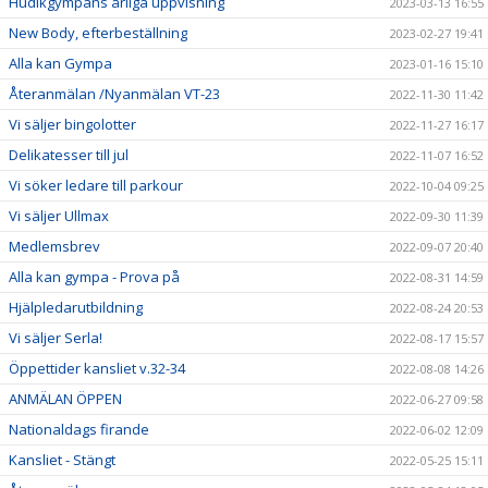
Hudikgympans årliga uppvisning
2023-03-13 16:55
New Body, efterbeställning
2023-02-27 19:41
Alla kan Gympa
2023-01-16 15:10
Återanmälan /Nyanmälan VT-23
2022-11-30 11:42
Vi säljer bingolotter
2022-11-27 16:17
Delikatesser till jul
2022-11-07 16:52
Vi söker ledare till parkour
2022-10-04 09:25
Vi säljer Ullmax
2022-09-30 11:39
Medlemsbrev
2022-09-07 20:40
Alla kan gympa - Prova på
2022-08-31 14:59
Hjälpledarutbildning
2022-08-24 20:53
Vi säljer Serla!
2022-08-17 15:57
Öppettider kansliet v.32-34
2022-08-08 14:26
ANMÄLAN ÖPPEN
2022-06-27 09:58
Nationaldags firande
2022-06-02 12:09
Kansliet - Stängt
2022-05-25 15:11