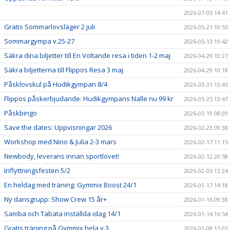
2026-07-03 14:41
Gratis Sommarlovsläger 2 juli
2026-05-21 10:55
Sommargympa v.25-27
2026-05-13 19:42
Säkra dina biljetter till En Voltande resa i tiden 1-2 maj
2026-04-29 10:27
Säkra biljetterna till Flippos Resa 3 maj
2026-04-29 10:18
Påsklovskul på Hudikgympan 8/4
2026-03-31 13:45
Flippos påskerbjudande: Hudikgympans Nalle nu 99 kr
2026-03-25 13:47
Påskbingo
2026-03-19 08:09
Save the dates: Uppvisningar 2026
2026-02-23 09:38
Workshop med Nino & Julia 2-3 mars
2026-02-17 11:15
Newbody, leverans innan sportlovet!
2026-02-12 20:58
Inflyttningsfesten 5/2
2026-02-03 13:24
En heldag med träning: Gymmix Boost 24/1
2026-01-17 14:18
Ny dansgrupp: Show Crew 15 år+
2026-01-16 09:38
Samba och Tabata inställda idag 14/1
2026-01-14 16:54
Gratis träning på Gymmix hela v.3
2026-01-08 15:05