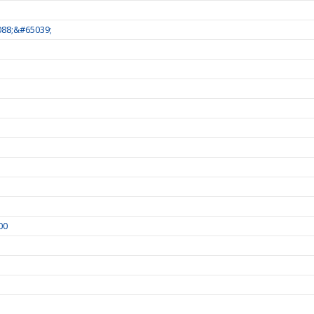
88;&#65039;
00