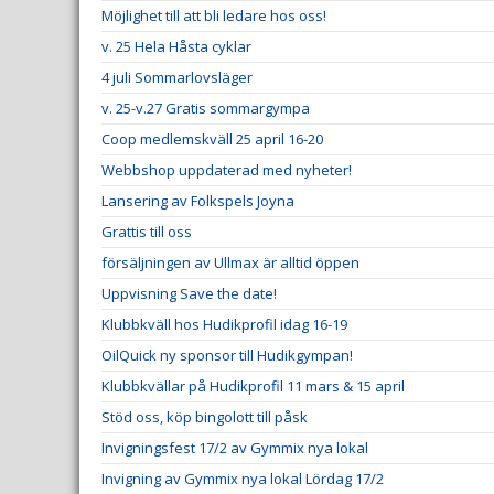
Möjlighet till att bli ledare hos oss!
v. 25 Hela Håsta cyklar
4 juli Sommarlovsläger
v. 25-v.27 Gratis sommargympa
Coop medlemskväll 25 april 16-20
Webbshop uppdaterad med nyheter!
Lansering av Folkspels Joyna
Grattis till oss
försäljningen av Ullmax är alltid öppen
Uppvisning Save the date!
Klubbkväll hos Hudikprofil idag 16-19
OilQuick ny sponsor till Hudikgympan!
Klubbkvällar på Hudikprofil 11 mars & 15 april
Stöd oss, köp bingolott till påsk
Invigningsfest 17/2 av Gymmix nya lokal
Invigning av Gymmix nya lokal Lördag 17/2