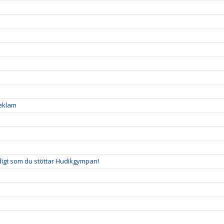
reklam
idigt som du stöttar Hudikgympan!