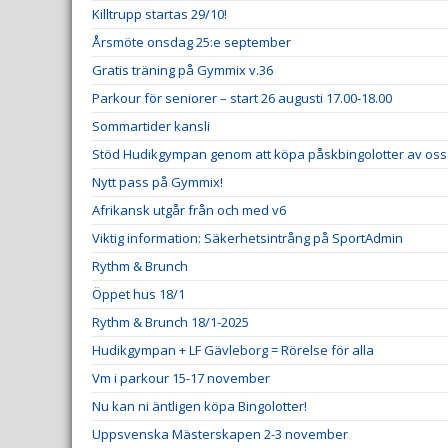
Killtrupp startas 29/10!
Årsmöte onsdag 25:e september
Gratis träning på Gymmix v.36
Parkour för seniorer – start 26 augusti 17.00-18.00
Sommartider kansli
Stöd Hudikgympan genom att köpa påskbingolotter av oss
Nytt pass på Gymmix!
Afrikansk utgår från och med v6
Viktig information: Säkerhetsintrång på SportAdmin
Rythm & Brunch
Öppet hus 18/1
Rythm & Brunch 18/1-2025
Hudikgympan + LF Gävleborg = Rörelse för alla
Vm i parkour 15-17 november
Nu kan ni äntligen köpa Bingolotter!
Uppsvenska Mästerskapen 2-3 november