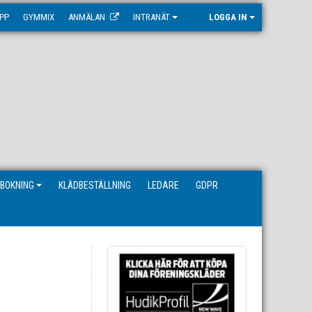
PP
GYMMIX
ANMÄLAN
INTRANÄT
LOGGA IN
BOKNING
KLÄDBESTÄLLNING
LEDARE
GDPR