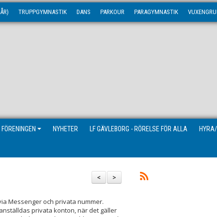
ÅR)
TRUPPGYMNASTIK
DANS
PARKOUR
PARAGYMNASTIK
VUXENGRU
 FÖRENINGEN
NYHETER
LF GÄVLEBORG - RÖRELSE FÖR ALLA
HYRA/
<
>
 via Messenger och privata nummer.
tälldas privata konton, när det gäller