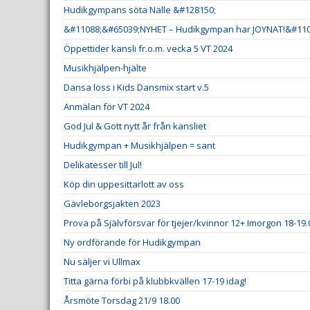
Hudikgympans söta Nalle &#128150;
&#11088;&#65039;NYHET – Hudikgympan har JOYNAT!&#110
Öppettider kansli fr.o.m. vecka 5 VT 2024
Musikhjälpen-hjälte
Dansa loss i Kids Dansmix start v.5
Anmälan för VT 2024
God Jul & Gott nytt år från kansliet
Hudikgympan + Musikhjälpen = sant
Delikatesser till Jul!
Köp din uppesittarlott av oss
Gävleborgsjakten 2023
Prova på Självförsvar för tjejer/kvinnor 12+ Imorgon 18-19.
Ny ordförande för Hudikgympan
Nu säljer vi Ullmax
Titta gärna förbi på klubbkvällen 17-19 idag!
Årsmöte Torsdag 21/9 18.00