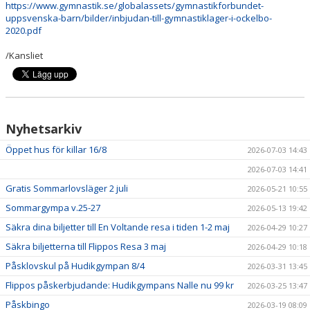
https://www.gymnastik.se/globalassets/gymnastikforbundet-
HYRA/BOKNING
uppsvenska-barn/bilder/inbjudan-till-gymnastiklager-i-ockelbo-
2020.pdf
KLÄDBESTÄLLNING
/Kansliet
LEDARE
GDPR
Nyhetsarkiv
VÅR HISTORIA
Öppet hus för killar 16/8
2026-07-03 14:43
PRESS
2026-07-03 14:41
Gratis Sommarlovsläger 2 juli
2026-05-21 10:55
Sommargympa v.25-27
2026-05-13 19:42
Säkra dina biljetter till En Voltande resa i tiden 1-2 maj
2026-04-29 10:27
Säkra biljetterna till Flippos Resa 3 maj
2026-04-29 10:18
Påsklovskul på Hudikgympan 8/4
2026-03-31 13:45
Flippos påskerbjudande: Hudikgympans Nalle nu 99 kr
2026-03-25 13:47
Påskbingo
2026-03-19 08:09