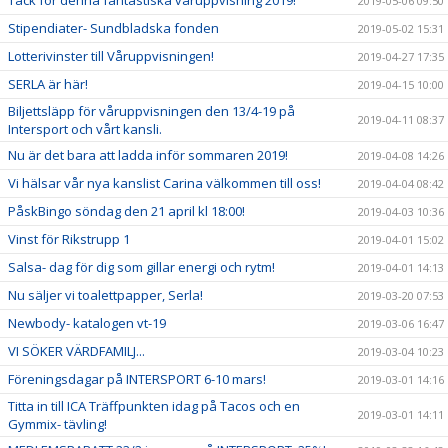
Tack för denna fantastiska våruppvisning 2019!
2019-05-06 09:50
Stipendiater- Sundbladska fonden
2019-05-02 15:31
Lotterivinster till Våruppvisningen!
2019-04-27 17:35
SERLA är här!
2019-04-15 10:00
Biljettsläpp för våruppvisningen den 13/4-19 på
2019-04-11 08:37
Intersport och vårt kansli.
Nu är det bara att ladda inför sommaren 2019!
2019-04-08 14:26
Vi hälsar vår nya kanslist Carina välkommen till oss!
2019-04-04 08:42
PåskBingo söndag den 21 april kl 18:00!
2019-04-03 10:36
Vinst för Rikstrupp 1
2019-04-01 15:02
Salsa- dag för dig som gillar energi och rytm!
2019-04-01 14:13
Nu säljer vi toalettpapper, Serla!
2019-03-20 07:53
Newbody- katalogen vt-19
2019-03-06 16:47
VI SÖKER VÄRDFAMILJ...
2019-03-04 10:23
Föreningsdagar på INTERSPORT 6-10 mars!
2019-03-01 14:16
Titta in till ICA Träffpunkten idag på Tacos och en
2019-03-01 14:11
Gymmix- tävling!