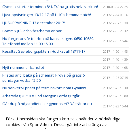
Gymmix startar terminen 8/1. Träna gratis hela veckan!
2018-01-04 22:25
Ljusuppvisningen 13/12-17 på HHC:s hemmamatch!
2017-12-14 08:56
LJUSUPPVISNING 13 december 2017!
2017-12-07 10:30
Gymmix Jul- och vårschema är här!
2017-12-06 23:12
Nu fungerar vår telefon på kansliet igen. 0650-10689.
2017-12-06 15:46
Telefontid mellan 11.00-15.00!
Resultat Gävleborgsjakten i Hudiksvall 18/11-17
2017-11-20 14:43
2017-11-10 14:39
Nytt nummer till kansliet
2017-11-10 14:08
Pilates är tillbaka på schemat! Prova på gratis 6
2017-11-06 07:45
söndagar vecka 45-50.
Nu sänker vi priset på terminskort inom Gymmix
2017-10-26 13:18
Arbetsdag 28/10 = God Morgon Lördag utgår
2017-10-26 13:08
Går du på högstadiet eller gymnasiet? Då tränar du
2017-10-23 15:44
gratis hos oss på höstlovet. Välkommen!
Familjevecka måndag-torsdag vecka 43
2017-10-12 14:15
För att hemsidan ska fungera korrekt använder vi nödvändiga
Välkommen till Hudikgympans nya hemsida
cookies från SportAdmin. Dessa går inte att stänga av.
2017-09-06 15:01