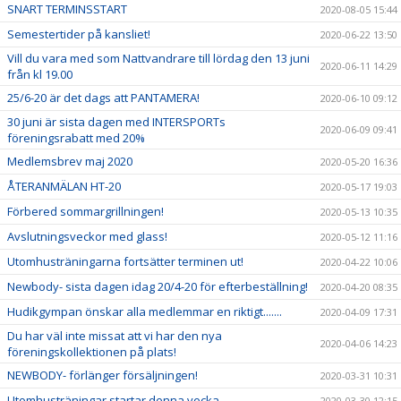
SNART TERMINSSTART
2020-08-05 15:44
Semestertider på kansliet!
2020-06-22 13:50
Vill du vara med som Nattvandrare till lördag den 13 juni
2020-06-11 14:29
från kl 19.00
25/6-20 är det dags att PANTAMERA!
2020-06-10 09:12
30 juni är sista dagen med INTERSPORTs
2020-06-09 09:41
föreningsrabatt med 20%
Medlemsbrev maj 2020
2020-05-20 16:36
ÅTERANMÄLAN HT-20
2020-05-17 19:03
Förbered sommargrillningen!
2020-05-13 10:35
Avslutningsveckor med glass!
2020-05-12 11:16
Utomhusträningarna fortsätter terminen ut!
2020-04-22 10:06
Newbody- sista dagen idag 20/4-20 för efterbeställning!
2020-04-20 08:35
Hudikgympan önskar alla medlemmar en riktigt.......
2020-04-09 17:31
Du har väl inte missat att vi har den nya
2020-04-06 14:23
föreningskollektionen på plats!
NEWBODY- förlänger försäljningen!
2020-03-31 10:31
Utomhusträningar startar denna vecka
2020-03-30 12:15