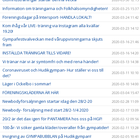
Information om träningarna och Folkhälsomyndigheten!
2020-03-25 15:37
Föreningsdagar på Intersport- HANDLA LOKALT!
2020-03-24 11:42
Kom ihåg vår LIVE- träning via Instagram alla kvällar
2020-03-23 14:12
19.20!
Gympafestivalveckan med våruppvisningarna skjuts
2020-03-16 21:46
fram
INSTÄLLDA TRÄNINGAR TILLS VIDARE!
2020-03-16 14:20
Vi tränar när vi är symtomfri och med rena händer!
2020-03-13 14:38
Coronaviruset och Hudikgympan- Hur ställer vi oss till
2020-03-11 10:10
det?
Läger i Ockelbo i sommar!
2020-03-10 14:00
FÖRENINGSKLÄDERNA ÄR HÄR
2020-03-04 15:47
Newbodyförsäljningen startar idag den 28/2-20
2020-02-28 11:09
Newbody- försäljning med start 28/2-1/4 2020
2020-02-17 13:09
20/2 är det dax igen för PANTAMERA hos oss på HGF!
2020-02-12 09:56
100-år- Vi söker gamla kläder/overaller från gympatider!
2020-02-11 13:28
Invigning av GYMPABUBBLAN på Hudikgympan!
2020-02-05 10:41