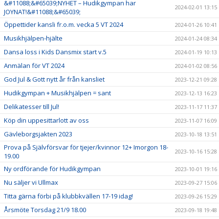
&#11088;&#65039;NYHET – Hudikgympan har
2024-02-01 13:15
JOYNAT!&#11088;&#65039;
Öppettider kansli fr.o.m. vecka 5 VT 2024
2024-01-26 10:41
Musikhjälpen-hjälte
2024-01-24 08:34
Dansa loss i Kids Dansmix start v.5
2024-01-19 10:13
Anmälan för VT 2024
2024-01-02 08:56
God Jul & Gott nytt år från kansliet
2023-12-21 09:28
Hudikgympan + Musikhjälpen = sant
2023-12-13 16:23
Delikatesser till Jul!
2023-11-17 11:37
Köp din uppesittarlott av oss
2023-11-07 16:09
Gävleborgsjakten 2023
2023-10-18 13:51
Prova på Självförsvar för tjejer/kvinnor 12+ Imorgon 18-
2023-10-16 15:28
19.00
Ny ordförande för Hudikgympan
2023-10-01 19:16
Nu säljer vi Ullmax
2023-09-27 15:06
Titta gärna förbi på klubbkvällen 17-19 idag!
2023-09-26 15:29
Årsmöte Torsdag 21/9 18.00
2023-09-18 19:48