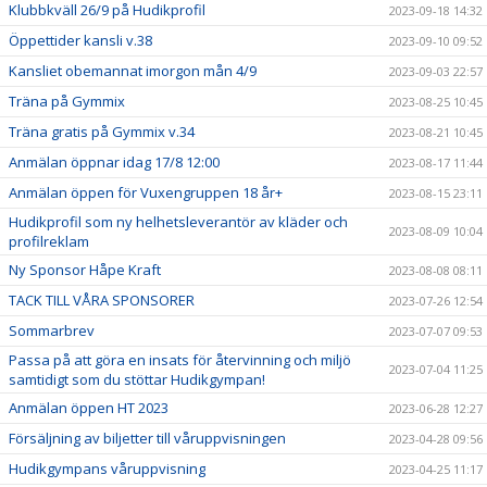
Klubbkväll 26/9 på Hudikprofil
2023-09-18 14:32
Öppettider kansli v.38
2023-09-10 09:52
Kansliet obemannat imorgon mån 4/9
2023-09-03 22:57
Träna på Gymmix
2023-08-25 10:45
Träna gratis på Gymmix v.34
2023-08-21 10:45
Anmälan öppnar idag 17/8 12:00
2023-08-17 11:44
Anmälan öppen för Vuxengruppen 18 år+
2023-08-15 23:11
Hudikprofil som ny helhetsleverantör av kläder och
2023-08-09 10:04
profilreklam
Ny Sponsor Håpe Kraft
2023-08-08 08:11
TACK TILL VÅRA SPONSORER
2023-07-26 12:54
Sommarbrev
2023-07-07 09:53
Passa på att göra en insats för återvinning och miljö
2023-07-04 11:25
samtidigt som du stöttar Hudikgympan!
Anmälan öppen HT 2023
2023-06-28 12:27
Försäljning av biljetter till våruppvisningen
2023-04-28 09:56
Hudikgympans våruppvisning
2023-04-25 11:17