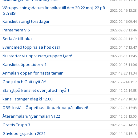
Våruppvisningsdatum är spikat till den 20-22 maj -22 på
2022-02-16 13:28
GLYSIS!
Kansliet stängt torsdagar
2022-02-16 09:44
Pantamera v.6
2022-02-07 13:46
Serla är tillbaka!
2022-02-01 11:19
Event med topp hälsa hos oss!
2022-01-17 13:47
Nu startar vi upp vuxengruppen igen!
2022-01-11 13:45
Kansliets öppettider v.1
2022-01-03 11:06
Anmälan öppen för nästa termin!
2021-12-27 11:34
God jul och Gott nytt år!
2021-12-24 01:17
Stängt på kansliet över jul och nyår!
2021-12-22 14:58
kansli stänger idag kl 12.00
2021-12-17 10:39
OBS! Inställt Öppethus för parkour på jullovet!
2021-12-14 15:48
Återanmälan/Nyanmälan VT22
2021-12-03 13:00
Grattis Trupp 3
2021-11-28 14:20
Gävleborgsjakten 2021
2021-11-16 15:18