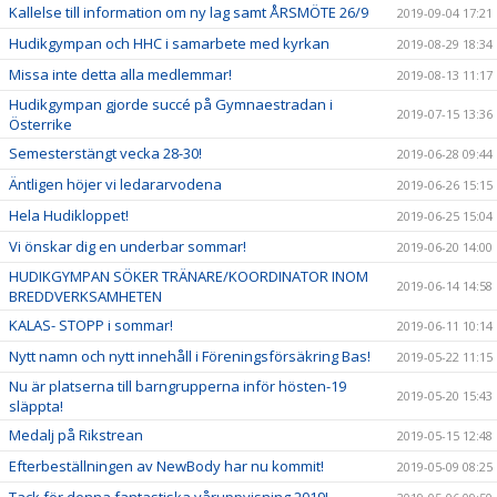
Kallelse till information om ny lag samt ÅRSMÖTE 26/9
2019-09-04 17:21
Hudikgympan och HHC i samarbete med kyrkan
2019-08-29 18:34
Missa inte detta alla medlemmar!
2019-08-13 11:17
Hudikgympan gjorde succé på Gymnaestradan i
2019-07-15 13:36
Österrike
Semesterstängt vecka 28-30!
2019-06-28 09:44
Äntligen höjer vi ledararvodena
2019-06-26 15:15
Hela Hudikloppet!
2019-06-25 15:04
Vi önskar dig en underbar sommar!
2019-06-20 14:00
HUDIKGYMPAN SÖKER TRÄNARE/KOORDINATOR INOM
2019-06-14 14:58
BREDDVERKSAMHETEN
KALAS- STOPP i sommar!
2019-06-11 10:14
Nytt namn och nytt innehåll i Föreningsförsäkring Bas!
2019-05-22 11:15
Nu är platserna till barngrupperna inför hösten-19
2019-05-20 15:43
släppta!
Medalj på Rikstrean
2019-05-15 12:48
Efterbeställningen av NewBody har nu kommit!
2019-05-09 08:25