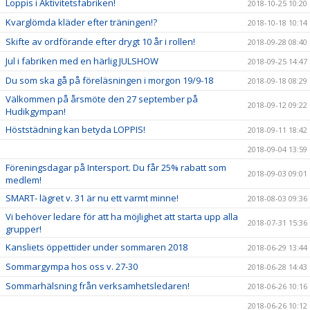
Loppis i Aktivitetsfabriken!
2018-10-25 10:20
Kvarglömda kläder efter träningen!?
2018-10-18 10:14
Skifte av ordförande efter drygt 10 år i rollen!
2018-09-28 08:40
Jul i fabriken med en härlig JULSHOW
2018-09-25 14:47
Du som ska gå på föreläsningen i morgon 19/9-18
2018-09-18 08:29
Välkommen på årsmöte den 27 september på
2018-09-12 09:22
Hudikgympan!
Höststädning kan betyda LOPPIS!
2018-09-11 18:42
2018-09-04 13:59
Föreningsdagar på Intersport. Du får 25% rabatt som
2018-09-03 09:01
medlem!
SMART- lägret v. 31 är nu ett varmt minne!
2018-08-03 09:36
Vi behöver ledare för att ha möjlighet att starta upp alla
2018-07-31 15:36
grupper!
Kansliets öppettider under sommaren 2018
2018-06-29 13:44
Sommargympa hos oss v. 27-30
2018-06-28 14:43
Sommarhälsning från verksamhetsledaren!
2018-06-26 10:16
2018-06-26 10:12