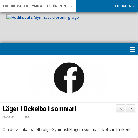
HUDIKSVALLS GYMNASTIKFÖRENING
LOGGA IN
HEM
KONTAKT & ÖPPETTIDER
UPPVISNING 2026
OM FÖRENINGEN
Läger i Ockelbo i sommar!
<
>
NYHETER
2020-03-10 14:00
Om du vill åka på ett roligt Gymnastikläger i sommar= kolla in länken!
LF GÄVLEBORG - RÖRELSE FÖR ALLA