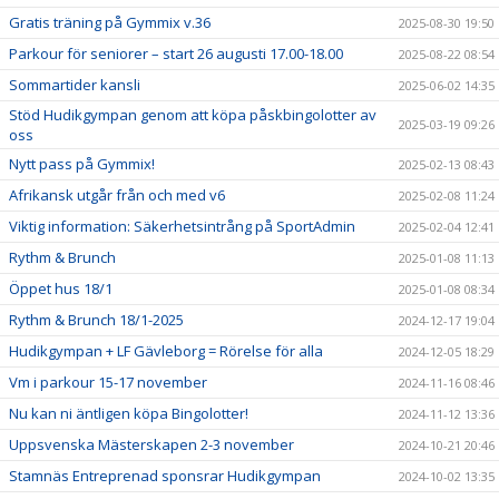
Gratis träning på Gymmix v.36
2025-08-30 19:50
Parkour för seniorer – start 26 augusti 17.00-18.00
2025-08-22 08:54
Sommartider kansli
2025-06-02 14:35
Stöd Hudikgympan genom att köpa påskbingolotter av
2025-03-19 09:26
oss
Nytt pass på Gymmix!
2025-02-13 08:43
Afrikansk utgår från och med v6
2025-02-08 11:24
Viktig information: Säkerhetsintrång på SportAdmin
2025-02-04 12:41
Rythm & Brunch
2025-01-08 11:13
Öppet hus 18/1
2025-01-08 08:34
Rythm & Brunch 18/1-2025
2024-12-17 19:04
Hudikgympan + LF Gävleborg = Rörelse för alla
2024-12-05 18:29
Vm i parkour 15-17 november
2024-11-16 08:46
Nu kan ni äntligen köpa Bingolotter!
2024-11-12 13:36
Uppsvenska Mästerskapen 2-3 november
2024-10-21 20:46
Stamnäs Entreprenad sponsrar Hudikgympan
2024-10-02 13:35