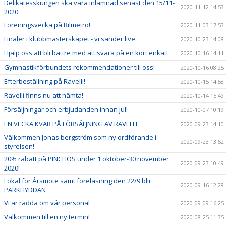
Delikatesskungen ska vara inlämnad senast den 15/11-
2020-11-12 14:53
2020
Föreningsvecka på Bilmetro!
2020-11-03 17:53
Finaler i klubbmästerskapet - vi sänder live
2020-10-23 14:08
Hjälp oss att bli bättre med att svara på en kort enkät!
2020-10-16 14:11
Gymnastikförbundets rekommendationer till oss!
2020-10-16 08:25
Efterbeställning på Ravelli!
2020-10-15 14:58
Ravelli finns nu att hämta!
2020-10-14 15:49
Försäljningar och erbjudanden innan jul!
2020-10-07 10:19
EN VECKA KVAR PÅ FÖRSÄLJNING AV RAVELLI
2020-09-23 14:10
Välkommen Jonas bergström som ny ordförande i
2020-09-23 13:52
styrelsen!
20% rabatt på PINCHOS under 1 oktober-30 november
2020-09-23 10:49
2020!
Lokal för Årsmöte samt föreläsning den 22/9 blir
2020-09-16 12:28
PARKHYDDAN
Vi är rädda om vår personal
2020-09-09 16:25
Välkommen till en ny termin!
2020-08-25 11:35