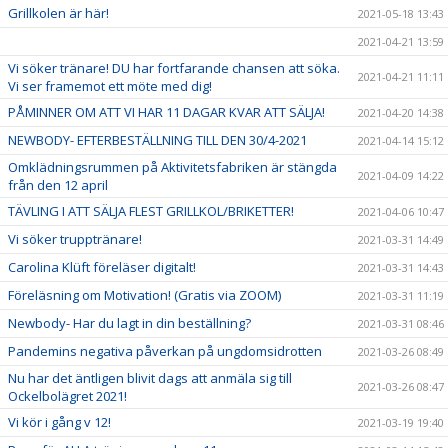
Grillkolen är här!
2021-05-18 13:43
2021-04-21 13:59
Vi söker tränare! DU har fortfarande chansen att söka.
2021-04-21 11:11
Vi ser framemot ett möte med dig!
PÅMINNER OM ATT VI HAR 11 DAGAR KVAR ATT SÄLJA!
2021-04-20 14:38
NEWBODY- EFTERBESTÄLLNING TILL DEN 30/4-2021
2021-04-14 15:12
Omklädningsrummen på Aktivitetsfabriken är stängda
2021-04-09 14:22
från den 12 april
TÄVLING I ATT SÄLJA FLEST GRILLKOL/BRIKETTER!
2021-04-06 10:47
Vi söker trupptränare!
2021-03-31 14:49
Carolina Klüft föreläser digitalt!
2021-03-31 14:43
Föreläsning om Motivation! (Gratis via ZOOM)
2021-03-31 11:19
Newbody- Har du lagt in din beställning?
2021-03-31 08:46
Pandemins negativa påverkan på ungdomsidrotten
2021-03-26 08:49
Nu har det äntligen blivit dags att anmäla sig till
2021-03-26 08:47
Ockelbolägret 2021!
Vi kör i gång v 12!
2021-03-19 19:40