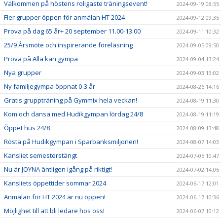
Välkommen på höstens roligaste träningsevent!
2024-09-19 08:55
Fler grupper öppen för anmälan HT 2024
2024-09-12 09:35
Prova på dag 65 år+ 20 september 11.00-13.00
2024-09-11 10:32
25/9 Årsmöte och inspirerande föreläsning
2024-09-05 09:50
Prova på Alla kan gympa
2024-09-04 13:24
Nya grupper
2024-09-03 13:02
Ny familjegympa öppnat 0-3 år
2024-08-26 14:16
Gratis gruppträning på Gymmix hela veckan!
2024-08-19 11:30
Kom och dansa med Hudikgympan lördag 24/8
2024-08-19 11:19
Öppet hus 24/8
2024-08-09 13:48
Rösta på Hudikgympan i Sparbanksmiljonen!
2024-08-07 14:03
Kansliet semesterstängt
2024-07-05 10:47
Nu är JOYNA äntligen igång på riktigt!
2024-07-02 14:06
Kansliets öppettider sommar 2024
2024-06-17 12:01
Anmälan för HT 2024 är nu öppen!
2024-06-17 10:36
Möjlighet till att bli ledare hos oss!
2024-06-07 10:12