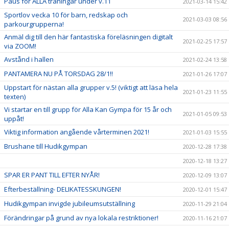
Paus för ALLA träningar under v.11
2021-03-14 15:42
Sportlov vecka 10 för barn, redskap och
2021-03-03 08:56
parkourgrupperna!
Anmäl dig till den här fantastiska föreläsningen digitalt
2021-02-25 17:57
via ZOOM!
Avstånd i hallen
2021-02-24 13:58
PANTAMERA NU PÅ TORSDAG 28/1!!
2021-01-26 17:07
Uppstart för nästan alla grupper v.5! (viktigt att läsa hela
2021-01-23 11:55
texten)
Vi startar en till grupp för Alla Kan Gympa för 15 år och
2021-01-05 09:53
uppåt!
Viktig information angående vårterminen 2021!
2021-01-03 15:55
Brushane till Hudikgympan
2020-12-28 17:38
2020-12-18 13:27
SPAR ER PANT TILL EFTER NYÅR!
2020-12-09 13:07
Efterbeställning- DELIKATESSKUNGEN!
2020-12-01 15:47
Hudikgympan invigde jubileumsutställning
2020-11-29 21:04
Förändringar på grund av nya lokala restriktioner!
2020-11-16 21:07