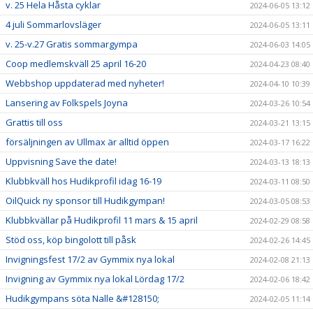
v. 25 Hela Håsta cyklar
2024-06-05 13:12
4 juli Sommarlovsläger
2024-06-05 13:11
v. 25-v.27 Gratis sommargympa
2024-06-03 14:05
Coop medlemskväll 25 april 16-20
2024-04-23 08:40
Webbshop uppdaterad med nyheter!
2024-04-10 10:39
Lansering av Folkspels Joyna
2024-03-26 10:54
Grattis till oss
2024-03-21 13:15
försäljningen av Ullmax är alltid öppen
2024-03-17 16:22
Uppvisning Save the date!
2024-03-13 18:13
Klubbkväll hos Hudikprofil idag 16-19
2024-03-11 08:50
OilQuick ny sponsor till Hudikgympan!
2024-03-05 08:53
Klubbkvällar på Hudikprofil 11 mars & 15 april
2024-02-29 08:58
Stöd oss, köp bingolott till påsk
2024-02-26 14:45
Invigningsfest 17/2 av Gymmix nya lokal
2024-02-08 21:13
Invigning av Gymmix nya lokal Lördag 17/2
2024-02-06 18:42
Hudikgympans söta Nalle &#128150;
2024-02-05 11:14