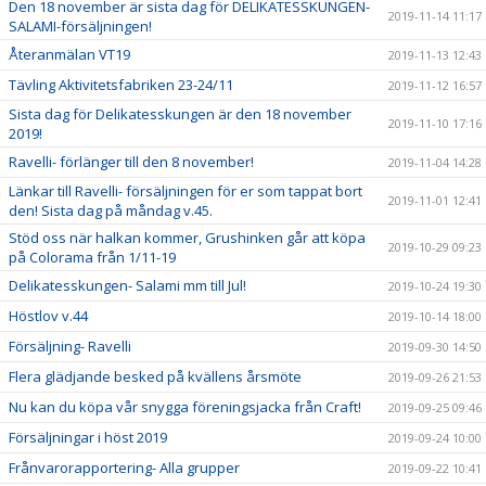
Den 18 november är sista dag för DELIKATESSKUNGEN-
2019-11-14 11:17
SALAMI-försäljningen!
Återanmälan VT19
2019-11-13 12:43
Tävling Aktivitetsfabriken 23-24/11
2019-11-12 16:57
Sista dag för Delikatesskungen är den 18 november
2019-11-10 17:16
2019!
Ravelli- förlänger till den 8 november!
2019-11-04 14:28
Länkar till Ravelli- försäljningen för er som tappat bort
2019-11-01 12:41
den! Sista dag på måndag v.45.
Stöd oss när halkan kommer, Grushinken går att köpa
2019-10-29 09:23
på Colorama från 1/11-19
Delikatesskungen- Salami mm till Jul!
2019-10-24 19:30
Höstlov v.44
2019-10-14 18:00
Försäljning- Ravelli
2019-09-30 14:50
Flera glädjande besked på kvällens årsmöte
2019-09-26 21:53
Nu kan du köpa vår snygga föreningsjacka från Craft!
2019-09-25 09:46
Försäljningar i höst 2019
2019-09-24 10:00
Frånvarorapportering- Alla grupper
2019-09-22 10:41