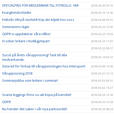
SPECIALPRIS FÖR MEDLEMMAR TILL FOTBOLLS- VM!
2018-06-20 09:19
Kvarglömda kläder
2018-06-19 13:59
Fotbolls VM på storbild! Köp din biljett hos oss:)
2018-06-08 09:32
Sommarens läger
2018-05-25 13:43
GDPR vi uppdaterar våra villkor
2018-05-23 14:26
Vi söker ledare i Hudikgympan!
2018-05-23 11:02
2018-05-22 09:37
Succé på årets våruppvisning! Tack till alla
2018-05-14 09:57
medverkande.
Sista tid för förköp till våruppvisningen hos Intersport!
2018-05-08 13:45
Våruppvisning 2018
2018-05-07 15:15
Sommarjobba som ledare i sommar!
2018-05-03 09:51
2018-05-02 15:27
Svarta leggings finns nu att köpa på kansliet!
2018-04-26 13:18
GDPR
2018-04-25 12:54
Nu händer det saker i vår nya parkourdel!
2018-04-23 08:24