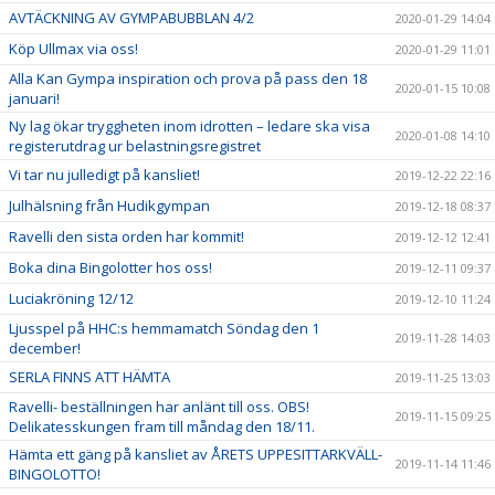
AVTÄCKNING AV GYMPABUBBLAN 4/2
2020-01-29 14:04
Köp Ullmax via oss!
2020-01-29 11:01
Alla Kan Gympa inspiration och prova på pass den 18
2020-01-15 10:08
januari!
Ny lag ökar tryggheten inom idrotten – ledare ska visa
2020-01-08 14:10
registerutdrag ur belastningsregistret
Vi tar nu julledigt på kansliet!
2019-12-22 22:16
Julhälsning från Hudikgympan
2019-12-18 08:37
Ravelli den sista orden har kommit!
2019-12-12 12:41
Boka dina Bingolotter hos oss!
2019-12-11 09:37
Luciakröning 12/12
2019-12-10 11:24
Ljusspel på HHC:s hemmamatch Söndag den 1
2019-11-28 14:03
december!
SERLA FINNS ATT HÄMTA
2019-11-25 13:03
Ravelli- beställningen har anlänt till oss. OBS!
2019-11-15 09:25
Delikatesskungen fram till måndag den 18/11.
Hämta ett gäng på kansliet av ÅRETS UPPESITTARKVÄLL-
2019-11-14 11:46
BINGOLOTTO!