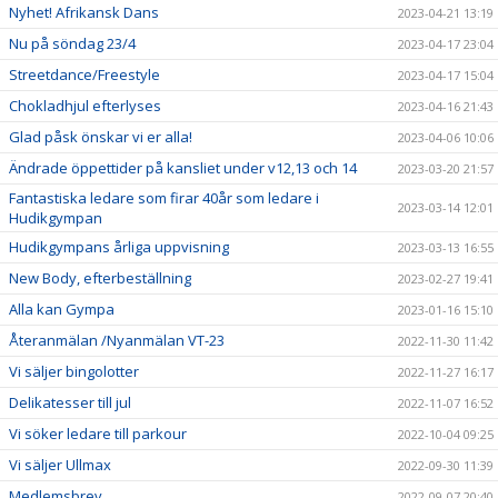
Nyhet! Afrikansk Dans
2023-04-21 13:19
Nu på söndag 23/4
2023-04-17 23:04
Streetdance/Freestyle
2023-04-17 15:04
Chokladhjul efterlyses
2023-04-16 21:43
Glad påsk önskar vi er alla!
2023-04-06 10:06
Ändrade öppettider på kansliet under v12,13 och 14
2023-03-20 21:57
Fantastiska ledare som firar 40år som ledare i
2023-03-14 12:01
Hudikgympan
Hudikgympans årliga uppvisning
2023-03-13 16:55
New Body, efterbeställning
2023-02-27 19:41
Alla kan Gympa
2023-01-16 15:10
Återanmälan /Nyanmälan VT-23
2022-11-30 11:42
Vi säljer bingolotter
2022-11-27 16:17
Delikatesser till jul
2022-11-07 16:52
Vi söker ledare till parkour
2022-10-04 09:25
Vi säljer Ullmax
2022-09-30 11:39
Medlemsbrev
2022-09-07 20:40