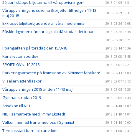
26 april släpps biljetterna till våruppvisningen!
2018-04-05 16:31
Våruppvisningens schema & biljetter till helgen 11-13
2018-03-29 10:31
maj 2018!
Exklusivt biljetterbjudande till våra medlemmar
2018-03-26 12:08
Påskledigheten närmar sig och då städas det innan!
2018-03-26 08:35
2018-03-20 08:21
Poängjakten på torsdag den 15/3-18
2018-03-14 10:36
Kansliet tar sportlov
2018-03-08 13:58
SPORTLOV v. 10 2018
2018-03-01 09:21
Parkeringsarbeten på framsidan av Aktivitetsfabriken!
2018-02-13 11:09
Vi säljer vattenflaskor
2018-02-07 13:12
Våruppvisningen 2018 är den 11-13 maj!
2018-02-05 12:23
Gymnaestradan 2019
2018-02-05 11:43
Ansökan till NIU
2018-01-18 11:07
NIU i samarbete med Jimmy Ekstedt
2018-01-18 11:01
Välkommen att träna med oss i Gymmix!
2018-01-15 10:00
Terminsstart barn och ungdom
2018-01-08 12:41