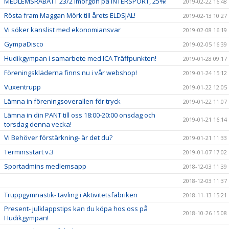
MEDLEMSRABATT 23/2 imorgon på INTERSPORT, 25%!
2019-02-22 16:48
Rösta fram Maggan Mörk till årets ELDSJÄL!
2019-02-13 10:27
Vi söker kanslist med ekonomiansvar
2019-02-08 16:19
GympaDisco
2019-02-05 16:39
Hudikgympan i samarbete med ICA Träffpunkten!
2019-01-28 09:17
Föreningskläderna finns nu i vår webshop!
2019-01-24 15:12
Vuxentrupp
2019-01-22 12:05
Lämna in föreningsoverallen för tryck
2019-01-22 11:07
Lämna in din PANT till oss 18:00-20:00 onsdag och
2019-01-21 16:14
torsdag denna vecka!
Vi Behöver förstärkning- är det du?
2019-01-21 11:33
Terminsstart v.3
2019-01-07 17:02
Sportadmins medlemsapp
2018-12-03 11:39
2018-12-03 11:37
Truppgymnastik- tävling i Aktivitetsfabriken
2018-11-13 15:21
Present- julklappstips kan du köpa hos oss på
2018-10-26 15:08
Hudikgympan!