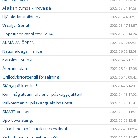
Alla kan gympa - Prova på
2022-08-31 14:59
Hjälpledarutbildning
2022-08-24 20:53
Vi säljer Serla!
2022-08-17 15:57
Öppettider kansliet v.32-34
2022-08-08 14:26
ANMÄLAN ÖPPEN
2022-06-27 09:58
Nationaldags firande
2022-06-02 12:09
Kansliet - Stängt
2022-05-25 15:11
Återanmälan
2022-05-24 12:05
Grillkol/briketter till försäljning
2022-05-13 09:42
Stängt på kansliet!
2022-04-25 14:09
Kom ihåg att anmäla er till påskäggsjakten!
2022-04-13 17:02
Välkommen till påskäggsjakt hos oss!
2022-03-23 15:43
SMART-butiken
2022-03-11 11:54
Sportlovs stängt
2022-03-08 13:48
Gå och heja på Hudik Hockey ikväll
2022-02-23 08:54
Sista dagen för newbody 23/2
2022-02-21 14:47