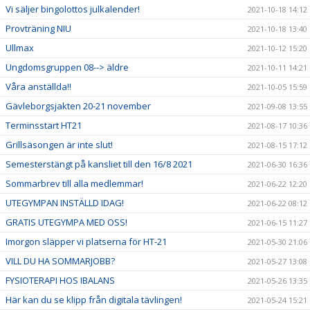
Vi säljer bingolottos julkalender!
2021-10-18 14:12
Provträning NIU
2021-10-18 13:40
Ullmax
2021-10-12 15:20
Ungdomsgruppen 08--> äldre
2021-10-11 14:21
Våra anställda!!
2021-10-05 15:59
Gävleborgsjakten 20-21 november
2021-09-08 13:55
Terminsstart HT21
2021-08-17 10:36
Grillsäsongen är inte slut!
2021-08-15 17:12
Semesterstängt på kansliet till den 16/8 2021
2021-06-30 16:36
Sommarbrev till alla medlemmar!
2021-06-22 12:20
UTEGYMPAN INSTÄLLD IDAG!
2021-06-22 08:12
GRATIS UTEGYMPA MED OSS!
2021-06-15 11:27
Imorgon släpper vi platserna för HT-21
2021-05-30 21:06
VILL DU HA SOMMARJOBB?
2021-05-27 13:08
FYSIOTERAPI HOS IBALANS
2021-05-26 13:35
Här kan du se klipp från digitala tävlingen!
2021-05-24 15:21