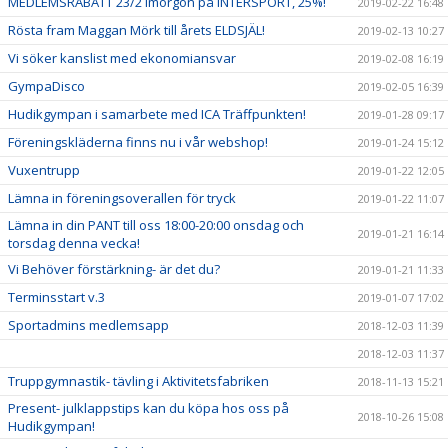
MEDLEMSRABATT 23/2 imorgon på INTERSPORT, 25%!
2019-02-22 16:48
Rösta fram Maggan Mörk till årets ELDSJÄL!
2019-02-13 10:27
Vi söker kanslist med ekonomiansvar
2019-02-08 16:19
GympaDisco
2019-02-05 16:39
Hudikgympan i samarbete med ICA Träffpunkten!
2019-01-28 09:17
Föreningskläderna finns nu i vår webshop!
2019-01-24 15:12
Vuxentrupp
2019-01-22 12:05
Lämna in föreningsoverallen för tryck
2019-01-22 11:07
Lämna in din PANT till oss 18:00-20:00 onsdag och
2019-01-21 16:14
torsdag denna vecka!
Vi Behöver förstärkning- är det du?
2019-01-21 11:33
Terminsstart v.3
2019-01-07 17:02
Sportadmins medlemsapp
2018-12-03 11:39
2018-12-03 11:37
Truppgymnastik- tävling i Aktivitetsfabriken
2018-11-13 15:21
Present- julklappstips kan du köpa hos oss på
2018-10-26 15:08
Hudikgympan!