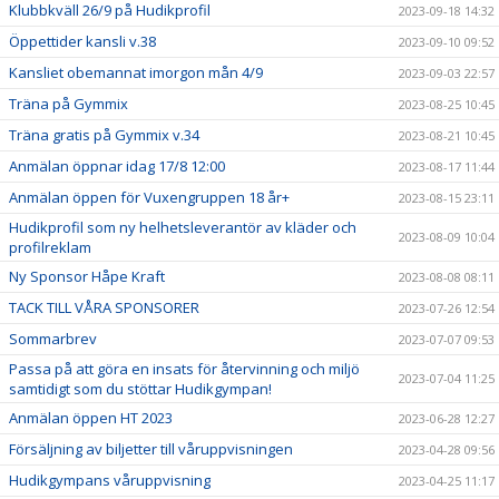
Klubbkväll 26/9 på Hudikprofil
2023-09-18 14:32
Öppettider kansli v.38
2023-09-10 09:52
Kansliet obemannat imorgon mån 4/9
2023-09-03 22:57
Träna på Gymmix
2023-08-25 10:45
Träna gratis på Gymmix v.34
2023-08-21 10:45
Anmälan öppnar idag 17/8 12:00
2023-08-17 11:44
Anmälan öppen för Vuxengruppen 18 år+
2023-08-15 23:11
Hudikprofil som ny helhetsleverantör av kläder och
2023-08-09 10:04
profilreklam
Ny Sponsor Håpe Kraft
2023-08-08 08:11
TACK TILL VÅRA SPONSORER
2023-07-26 12:54
Sommarbrev
2023-07-07 09:53
Passa på att göra en insats för återvinning och miljö
2023-07-04 11:25
samtidigt som du stöttar Hudikgympan!
Anmälan öppen HT 2023
2023-06-28 12:27
Försäljning av biljetter till våruppvisningen
2023-04-28 09:56
Hudikgympans våruppvisning
2023-04-25 11:17