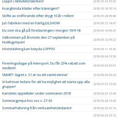
Loppis i Aktivitetsfabriken!
2018-10-25 10:20
Kvarglömda kläder efter träningen!?
2018-10-18 10:14
Skifte av ordförande efter drygt 10 år i rollen!
2018-09-28 08:40
Jul i fabriken med en härlig JULSHOW
2018-09-25 14:47
Du som ska gå på föreläsningen i morgon 19/9-18
2018-09-18 08:29
Välkommen på årsmöte den 27 september på
2018-09-12 09:22
Hudikgympan!
Höststädning kan betyda LOPPIS!
2018-09-11 18:42
2018-09-04 13:59
Föreningsdagar på Intersport. Du får 25% rabatt som
2018-09-03 09:01
medlem!
SMART- lägret v. 31 är nu ett varmt minne!
2018-08-03 09:36
Vi behöver ledare för att ha möjlighet att starta upp alla
2018-07-31 15:36
grupper!
Kansliets öppettider under sommaren 2018
2018-06-29 13:44
Sommargympa hos oss v. 27-30
2018-06-28 14:43
Sommarhälsning från verksamhetsledaren!
2018-06-26 10:16
2018-06-26 10:12