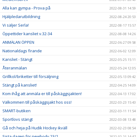
Alla kan gympa - Prova på
2022-08-31 14:59
Hjälpledarutbildning
2022-08-24 20:53
Vi säljer Serla!
2022-08-17 15:57
Öppettider kansliet v.32-34
2022-08-08 14:26
ANMÄLAN ÖPPEN
2022-06-27 09:58
Nationaldags firande
2022-06-02 12:09
Kansliet - Stängt
2022-05-25 15:11
Återanmälan
2022-05-24 12:05
Grillkol/briketter till försäljning
2022-05-13 09:42
Stängt på kansliet!
2022-04-25 14:09
Kom ihåg att anmäla er till påskäggsjakten!
2022-04-13 17:02
Välkommen till påskäggsjakt hos oss!
2022-03-23 15:43
SMART-butiken
2022-03-11 11:54
Sportlovs stängt
2022-03-08 13:48
Gå och heja på Hudik Hockey ikväll
2022-02-23 08:54
Sista dagen för newbody 23/2
2022-02-21 14:47