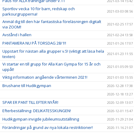
Paus för ALLA träningar under v.11
2021-03-14 15:42
Sportlov vecka 10 för barn, redskap och
2021-03-03 08:56
parkourgrupperna!
Anmäl dig till den här fantastiska föreläsningen digitalt
2021-02-25 17:57
via ZOOM!
Avstånd i hallen
2021-02-24 13:58
PANTAMERA NU PÅ TORSDAG 28/1!!
2021-01-26 17:07
Uppstart för nästan alla grupper v.5! (viktigt att läsa hela
2021-01-23 11:55
texten)
Vi startar en till grupp för Alla Kan Gympa för 15 år och
2021-01-05 09:53
uppåt!
Viktig information angående vårterminen 2021!
2021-01-03 15:55
Brushane till Hudikgympan
2020-12-28 17:38
2020-12-18 13:27
SPAR ER PANT TILL EFTER NYÅR!
2020-12-09 13:07
Efterbeställning- DELIKATESSKUNGEN!
2020-12-01 15:47
Hudikgympan invigde jubileumsutställning
2020-11-29 21:04
Förändringar på grund av nya lokala restriktioner!
2020-11-16 21:07