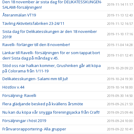
Den 18 november är sista dag för DELIKATESSKUNGEN-
2019-11-14 11:17
SALAMI-försäljningen!
Återanmälan VT19
2019-11-13 12:43
Tävling Aktivitetsfabriken 23-24/11
2019-11-12 16:57
Sista dag för Delikatesskungen är den 18 november
2019-11-10 17:16
2019!
Ravelli- förlänger till den 8 november!
2019-11-04 14:28
Länkar till Ravelli- försäljningen för er som tappat bort
2019-11-01 12:41
den! Sista dag på måndag v.45.
Stöd oss när halkan kommer, Grushinken går att köpa
2019-10-29 09:23
på Colorama från 1/11-19
Delikatesskungen- Salami mm till Jul!
2019-10-24 19:30
Höstlov v.44
2019-10-14 18:00
Försäljning- Ravelli
2019-09-30 14:50
Flera glädjande besked på kvällens årsmöte
2019-09-26 21:53
Nu kan du köpa vår snygga föreningsjacka från Craft!
2019-09-25 09:46
Försäljningar i höst 2019
2019-09-24 10:00
Frånvarorapportering- Alla grupper
2019-09-22 10:41