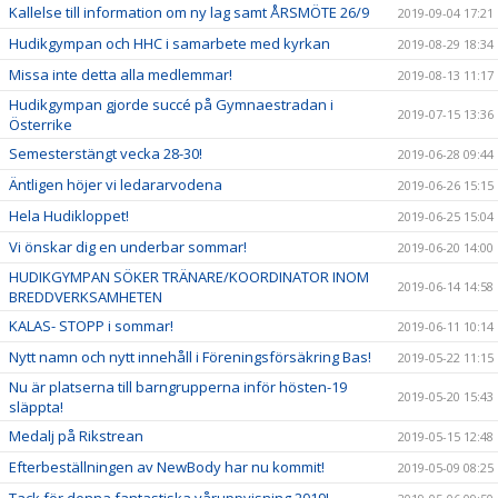
Kallelse till information om ny lag samt ÅRSMÖTE 26/9
2019-09-04 17:21
Hudikgympan och HHC i samarbete med kyrkan
2019-08-29 18:34
Missa inte detta alla medlemmar!
2019-08-13 11:17
Hudikgympan gjorde succé på Gymnaestradan i
2019-07-15 13:36
Österrike
Semesterstängt vecka 28-30!
2019-06-28 09:44
Äntligen höjer vi ledararvodena
2019-06-26 15:15
Hela Hudikloppet!
2019-06-25 15:04
Vi önskar dig en underbar sommar!
2019-06-20 14:00
HUDIKGYMPAN SÖKER TRÄNARE/KOORDINATOR INOM
2019-06-14 14:58
BREDDVERKSAMHETEN
KALAS- STOPP i sommar!
2019-06-11 10:14
Nytt namn och nytt innehåll i Föreningsförsäkring Bas!
2019-05-22 11:15
Nu är platserna till barngrupperna inför hösten-19
2019-05-20 15:43
släppta!
Medalj på Rikstrean
2019-05-15 12:48
Efterbeställningen av NewBody har nu kommit!
2019-05-09 08:25