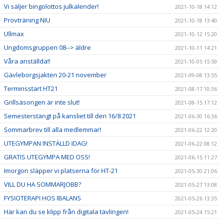
Vi säljer bingolottos julkalender!
2021-10-18 14:12
Provträning NIU
2021-10-18 13:40
Ullmax
2021-10-12 15:20
Ungdomsgruppen 08--> äldre
2021-10-11 14:21
Våra anställda!!
2021-10-05 15:59
Gävleborgsjakten 20-21 november
2021-09-08 13:55
Terminsstart HT21
2021-08-17 10:36
Grillsäsongen är inte slut!
2021-08-15 17:12
Semesterstängt på kansliet till den 16/8 2021
2021-06-30 16:36
Sommarbrev till alla medlemmar!
2021-06-22 12:20
UTEGYMPAN INSTÄLLD IDAG!
2021-06-22 08:12
GRATIS UTEGYMPA MED OSS!
2021-06-15 11:27
Imorgon släpper vi platserna för HT-21
2021-05-30 21:06
VILL DU HA SOMMARJOBB?
2021-05-27 13:08
FYSIOTERAPI HOS IBALANS
2021-05-26 13:35
Här kan du se klipp från digitala tävlingen!
2021-05-24 15:21