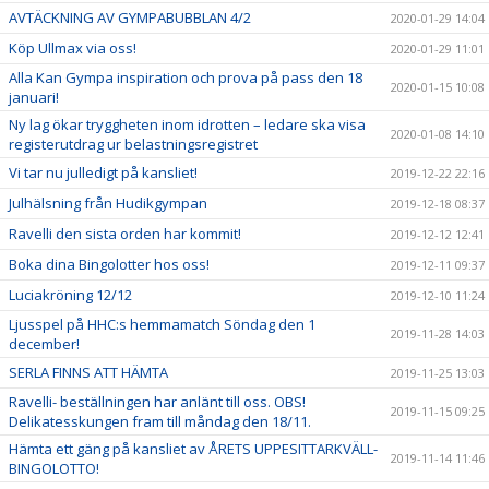
AVTÄCKNING AV GYMPABUBBLAN 4/2
2020-01-29 14:04
Köp Ullmax via oss!
2020-01-29 11:01
Alla Kan Gympa inspiration och prova på pass den 18
2020-01-15 10:08
januari!
Ny lag ökar tryggheten inom idrotten – ledare ska visa
2020-01-08 14:10
registerutdrag ur belastningsregistret
Vi tar nu julledigt på kansliet!
2019-12-22 22:16
Julhälsning från Hudikgympan
2019-12-18 08:37
Ravelli den sista orden har kommit!
2019-12-12 12:41
Boka dina Bingolotter hos oss!
2019-12-11 09:37
Luciakröning 12/12
2019-12-10 11:24
Ljusspel på HHC:s hemmamatch Söndag den 1
2019-11-28 14:03
december!
SERLA FINNS ATT HÄMTA
2019-11-25 13:03
Ravelli- beställningen har anlänt till oss. OBS!
2019-11-15 09:25
Delikatesskungen fram till måndag den 18/11.
Hämta ett gäng på kansliet av ÅRETS UPPESITTARKVÄLL-
2019-11-14 11:46
BINGOLOTTO!