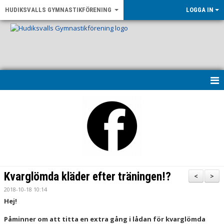
HUDIKSVALLS GYMNASTIKFÖRENING
LOGGA IN
HEM
KONTAKT & ÖPPETTIDER
UPPVISNING 2026
OM FÖRENINGEN
Kvarglömda kläder efter träningen!?
<
>
NYHETER
2018-10-18 10:14
Hej!
LF GÄVLEBORG - RÖRELSE FÖR ALLA
Påminner om att titta en extra gång i lådan för kvarglömda