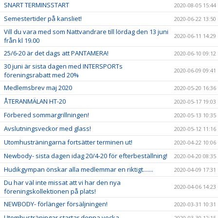
SNART TERMINSSTART
2020-08-05 15:44
Semestertider på kansliet!
2020-06-22 13:50
Vill du vara med som Nattvandrare till lördag den 13 juni
2020-06-11 14:29
från kl 19.00
25/6-20 är det dags att PANTAMERA!
2020-06-10 09:12
30 juni är sista dagen med INTERSPORTs
2020-06-09 09:41
föreningsrabatt med 20%
Medlemsbrev maj 2020
2020-05-20 16:36
ÅTERANMÄLAN HT-20
2020-05-17 19:03
Förbered sommargrillningen!
2020-05-13 10:35
Avslutningsveckor med glass!
2020-05-12 11:16
Utomhusträningarna fortsätter terminen ut!
2020-04-22 10:06
Newbody- sista dagen idag 20/4-20 för efterbeställning!
2020-04-20 08:35
Hudikgympan önskar alla medlemmar en riktigt.......
2020-04-09 17:31
Du har väl inte missat att vi har den nya
2020-04-06 14:23
föreningskollektionen på plats!
NEWBODY- förlänger försäljningen!
2020-03-31 10:31
Utomhusträningar startar denna vecka
2020-03-30 12:15