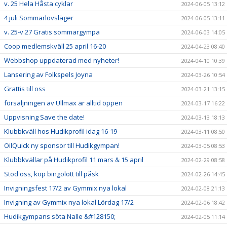
v. 25 Hela Håsta cyklar
2024-06-05 13:12
4 juli Sommarlovsläger
2024-06-05 13:11
v. 25-v.27 Gratis sommargympa
2024-06-03 14:05
Coop medlemskväll 25 april 16-20
2024-04-23 08:40
Webbshop uppdaterad med nyheter!
2024-04-10 10:39
Lansering av Folkspels Joyna
2024-03-26 10:54
Grattis till oss
2024-03-21 13:15
försäljningen av Ullmax är alltid öppen
2024-03-17 16:22
Uppvisning Save the date!
2024-03-13 18:13
Klubbkväll hos Hudikprofil idag 16-19
2024-03-11 08:50
OilQuick ny sponsor till Hudikgympan!
2024-03-05 08:53
Klubbkvällar på Hudikprofil 11 mars & 15 april
2024-02-29 08:58
Stöd oss, köp bingolott till påsk
2024-02-26 14:45
Invigningsfest 17/2 av Gymmix nya lokal
2024-02-08 21:13
Invigning av Gymmix nya lokal Lördag 17/2
2024-02-06 18:42
Hudikgympans söta Nalle &#128150;
2024-02-05 11:14