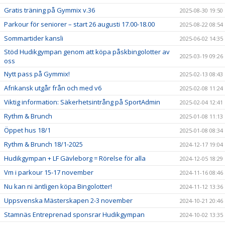
Gratis träning på Gymmix v.36
2025-08-30 19:50
Parkour för seniorer – start 26 augusti 17.00-18.00
2025-08-22 08:54
Sommartider kansli
2025-06-02 14:35
Stöd Hudikgympan genom att köpa påskbingolotter av
2025-03-19 09:26
oss
Nytt pass på Gymmix!
2025-02-13 08:43
Afrikansk utgår från och med v6
2025-02-08 11:24
Viktig information: Säkerhetsintrång på SportAdmin
2025-02-04 12:41
Rythm & Brunch
2025-01-08 11:13
Öppet hus 18/1
2025-01-08 08:34
Rythm & Brunch 18/1-2025
2024-12-17 19:04
Hudikgympan + LF Gävleborg = Rörelse för alla
2024-12-05 18:29
Vm i parkour 15-17 november
2024-11-16 08:46
Nu kan ni äntligen köpa Bingolotter!
2024-11-12 13:36
Uppsvenska Mästerskapen 2-3 november
2024-10-21 20:46
Stamnäs Entreprenad sponsrar Hudikgympan
2024-10-02 13:35