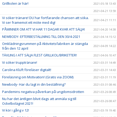
Grillkolen är här!
2021-05-18 13:43
2021-04-21 13:59
Vi söker tränare! DU har fortfarande chansen att söka.
2021-04-21 11:11
Vi ser framemot ett möte med dig!
PÅMINNER OM ATT VI HAR 11 DAGAR KVAR ATT SÄLJA!
2021-04-20 14:38
NEWBODY- EFTERBESTÄLLNING TILL DEN 30/4-2021
2021-04-14 15:12
Omklädningsrummen på Aktivitetsfabriken är stängda
2021-04-09 14:22
från den 12 april
TÄVLING I ATT SÄLJA FLEST GRILLKOL/BRIKETTER!
2021-04-06 10:47
Vi söker trupptränare!
2021-03-31 14:49
Carolina Klüft föreläser digitalt!
2021-03-31 14:43
Föreläsning om Motivation! (Gratis via ZOOM)
2021-03-31 11:19
Newbody- Har du lagt in din beställning?
2021-03-31 08:46
Pandemins negativa påverkan på ungdomsidrotten
2021-03-26 08:49
Nu har det äntligen blivit dags att anmäla sig till
2021-03-26 08:47
Ockelbolägret 2021!
Vi kör i gång v 12!
2021-03-19 19:40