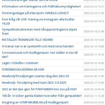
Information om träningarna och Folkhälsomyndigheten!
2020-03-25 15:37
Föreningsdagar på Intersport- HANDLA LOKALT!
2020-03-24 11:42
Kom ihåg vår LIVE- träning via Instagram alla kvällar
2020-03-23 14:12
19.20!
Gympafestivalveckan med våruppvisningarna skjuts
2020-03-16 21:46
fram
INSTÄLLDA TRÄNINGAR TILLS VIDARE!
2020-03-16 14:20
Vi tränar när vi är symtomfri och med rena händer!
2020-03-13 14:38
Coronaviruset och Hudikgympan- Hur ställer vi oss till
2020-03-11 10:10
det?
Läger i Ockelbo i sommar!
2020-03-10 14:00
FÖRENINGSKLÄDERNA ÄR HÄR
2020-03-04 15:47
Newbodyförsäljningen startar idag den 28/2-20
2020-02-28 11:09
Newbody- försäljning med start 28/2-1/4 2020
2020-02-17 13:09
20/2 är det dax igen för PANTAMERA hos oss på HGF!
2020-02-12 09:56
100-år- Vi söker gamla kläder/overaller från gympatider!
2020-02-11 13:28
Invigning av GYMPABUBBLAN på Hudikgympan!
2020-02-05 10:41