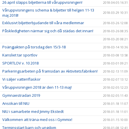
26 april släpps biljetterna till våruppvisningen!
2018-04-05 16:31
Våruppvisningens schema & biljetter till helgen 11-13
2018-03-29 10:31
maj 2018!
Exklusivt biljetterbjudande till våra medlemmar
2018-03-26 12:08
Påskledigheten närmar sig och då städas det innan!
2018-03-26 08:35
2018-03-20 08:21
Poängjakten på torsdag den 15/3-18
2018-03-14 10:36
Kansliet tar sportlov
2018-03-08 13:58
SPORTLOV v. 10 2018
2018-03-01 09:21
Parkeringsarbeten på framsidan av Aktivitetsfabriken!
2018-02-13 11:09
Vi säljer vattenflaskor
2018-02-07 13:12
Våruppvisningen 2018 är den 11-13 maj!
2018-02-05 12:23
Gymnaestradan 2019
2018-02-05 11:43
Ansökan till NIU
2018-01-18 11:07
NIU i samarbete med Jimmy Ekstedt
2018-01-18 11:01
Välkommen att träna med oss i Gymmix!
2018-01-15 10:00
Terminsstart barn och ungdom
2018-01-08 12:41