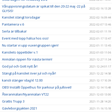
Våruppvisningsdatum är spikat till den 20-22 maj -22 på
2022-02-16 13:28
GLYSIS!
Kansliet stängt torsdagar
2022-02-16 09:44
Pantamera v.6
2022-02-07 13:46
Serla är tillbaka!
2022-02-01 11:19
Event med topp hälsa hos oss!
2022-01-17 13:47
Nu startar vi upp vuxengruppen igen!
2022-01-11 13:45
Kansliets öppettider v.1
2022-01-03 11:06
Anmälan öppen för nästa termin!
2021-12-27 11:34
God jul och Gott nytt år!
2021-12-24 01:17
Stängt på kansliet över jul och nyår!
2021-12-22 14:58
kansli stänger idag kl 12.00
2021-12-17 10:39
OBS! Inställt Öppethus för parkour på jullovet!
2021-12-14 15:48
Återanmälan/Nyanmälan VT22
2021-12-03 13:00
Grattis Trupp 3
2021-11-28 14:20
Gävleborgsjakten 2021
2021-11-16 15:18