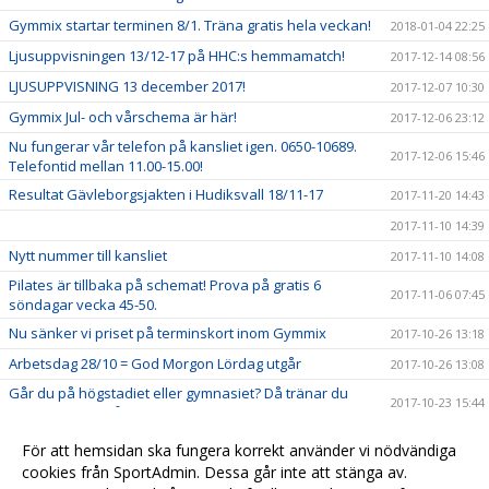
Gymmix startar terminen 8/1. Träna gratis hela veckan!
2018-01-04 22:25
Ljusuppvisningen 13/12-17 på HHC:s hemmamatch!
2017-12-14 08:56
LJUSUPPVISNING 13 december 2017!
2017-12-07 10:30
Gymmix Jul- och vårschema är här!
2017-12-06 23:12
Nu fungerar vår telefon på kansliet igen. 0650-10689.
2017-12-06 15:46
Telefontid mellan 11.00-15.00!
Resultat Gävleborgsjakten i Hudiksvall 18/11-17
2017-11-20 14:43
2017-11-10 14:39
Nytt nummer till kansliet
2017-11-10 14:08
Pilates är tillbaka på schemat! Prova på gratis 6
2017-11-06 07:45
söndagar vecka 45-50.
Nu sänker vi priset på terminskort inom Gymmix
2017-10-26 13:18
Arbetsdag 28/10 = God Morgon Lördag utgår
2017-10-26 13:08
Går du på högstadiet eller gymnasiet? Då tränar du
2017-10-23 15:44
gratis hos oss på höstlovet. Välkommen!
Familjevecka måndag-torsdag vecka 43
2017-10-12 14:15
För att hemsidan ska fungera korrekt använder vi nödvändiga
Välkommen till Hudikgympans nya hemsida
cookies från SportAdmin. Dessa går inte att stänga av.
2017-09-06 15:01