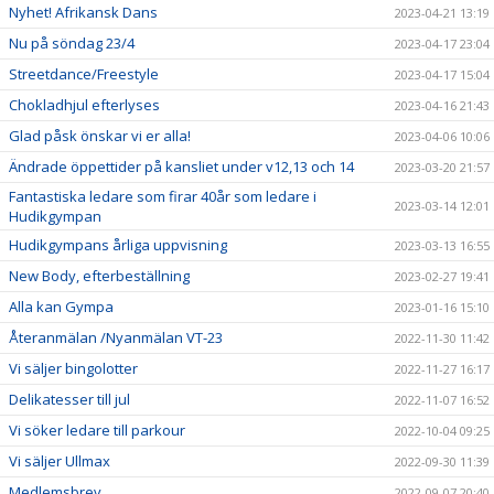
Nyhet! Afrikansk Dans
2023-04-21 13:19
Nu på söndag 23/4
2023-04-17 23:04
Streetdance/Freestyle
2023-04-17 15:04
Chokladhjul efterlyses
2023-04-16 21:43
Glad påsk önskar vi er alla!
2023-04-06 10:06
Ändrade öppettider på kansliet under v12,13 och 14
2023-03-20 21:57
Fantastiska ledare som firar 40år som ledare i
2023-03-14 12:01
Hudikgympan
Hudikgympans årliga uppvisning
2023-03-13 16:55
New Body, efterbeställning
2023-02-27 19:41
Alla kan Gympa
2023-01-16 15:10
Återanmälan /Nyanmälan VT-23
2022-11-30 11:42
Vi säljer bingolotter
2022-11-27 16:17
Delikatesser till jul
2022-11-07 16:52
Vi söker ledare till parkour
2022-10-04 09:25
Vi säljer Ullmax
2022-09-30 11:39
Medlemsbrev
2022-09-07 20:40