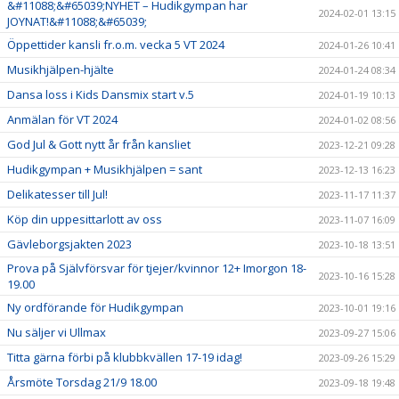
&#11088;&#65039;NYHET – Hudikgympan har
2024-02-01 13:15
JOYNAT!&#11088;&#65039;
Öppettider kansli fr.o.m. vecka 5 VT 2024
2024-01-26 10:41
Musikhjälpen-hjälte
2024-01-24 08:34
Dansa loss i Kids Dansmix start v.5
2024-01-19 10:13
Anmälan för VT 2024
2024-01-02 08:56
God Jul & Gott nytt år från kansliet
2023-12-21 09:28
Hudikgympan + Musikhjälpen = sant
2023-12-13 16:23
Delikatesser till Jul!
2023-11-17 11:37
Köp din uppesittarlott av oss
2023-11-07 16:09
Gävleborgsjakten 2023
2023-10-18 13:51
Prova på Självförsvar för tjejer/kvinnor 12+ Imorgon 18-
2023-10-16 15:28
19.00
Ny ordförande för Hudikgympan
2023-10-01 19:16
Nu säljer vi Ullmax
2023-09-27 15:06
Titta gärna förbi på klubbkvällen 17-19 idag!
2023-09-26 15:29
Årsmöte Torsdag 21/9 18.00
2023-09-18 19:48