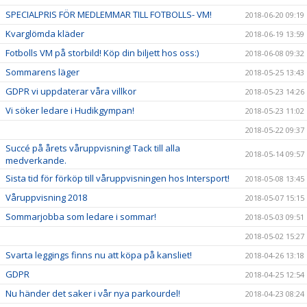
SPECIALPRIS FÖR MEDLEMMAR TILL FOTBOLLS- VM!
2018-06-20 09:19
Kvarglömda kläder
2018-06-19 13:59
Fotbolls VM på storbild! Köp din biljett hos oss:)
2018-06-08 09:32
Sommarens läger
2018-05-25 13:43
GDPR vi uppdaterar våra villkor
2018-05-23 14:26
Vi söker ledare i Hudikgympan!
2018-05-23 11:02
2018-05-22 09:37
Succé på årets våruppvisning! Tack till alla
2018-05-14 09:57
medverkande.
Sista tid för förköp till våruppvisningen hos Intersport!
2018-05-08 13:45
Våruppvisning 2018
2018-05-07 15:15
Sommarjobba som ledare i sommar!
2018-05-03 09:51
2018-05-02 15:27
Svarta leggings finns nu att köpa på kansliet!
2018-04-26 13:18
GDPR
2018-04-25 12:54
Nu händer det saker i vår nya parkourdel!
2018-04-23 08:24