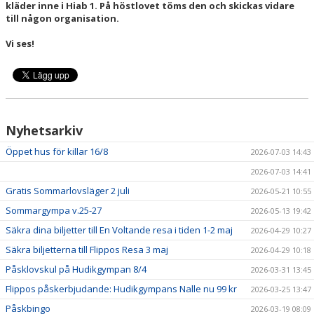
kläder inne i Hiab 1. På höstlovet töms den och skickas vidare
HYRA/BOKNING
till någon organisation.
KLÄDBESTÄLLNING
Vi ses!
LEDARE
GDPR
Nyhetsarkiv
VÅR HISTORIA
Öppet hus för killar 16/8
2026-07-03 14:43
PRESS
2026-07-03 14:41
Gratis Sommarlovsläger 2 juli
2026-05-21 10:55
Sommargympa v.25-27
2026-05-13 19:42
Säkra dina biljetter till En Voltande resa i tiden 1-2 maj
2026-04-29 10:27
Säkra biljetterna till Flippos Resa 3 maj
2026-04-29 10:18
Påsklovskul på Hudikgympan 8/4
2026-03-31 13:45
Flippos påskerbjudande: Hudikgympans Nalle nu 99 kr
2026-03-25 13:47
Påskbingo
2026-03-19 08:09