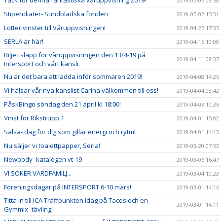
Tack för denna fantastiska våruppvisning 2019!
2019-05-06 09:50
Stipendiater- Sundbladska fonden
2019-05-02 15:31
Lotterivinster till Våruppvisningen!
2019-04-27 17:35
SERLA är här!
2019-04-15 10:00
Biljettsläpp för våruppvisningen den 13/4-19 på
2019-04-11 08:37
Intersport och vårt kansli.
Nu är det bara att ladda inför sommaren 2019!
2019-04-08 14:26
Vi hälsar vår nya kanslist Carina välkommen till oss!
2019-04-04 08:42
PåskBingo söndag den 21 april kl 18:00!
2019-04-03 10:36
Vinst för Rikstrupp 1
2019-04-01 15:02
Salsa- dag för dig som gillar energi och rytm!
2019-04-01 14:13
Nu säljer vi toalettpapper, Serla!
2019-03-20 07:53
Newbody- katalogen vt-19
2019-03-06 16:47
VI SÖKER VÄRDFAMILJ...
2019-03-04 10:23
Föreningsdagar på INTERSPORT 6-10 mars!
2019-03-01 14:16
Titta in till ICA Träffpunkten idag på Tacos och en
2019-03-01 14:11
Gymmix- tävling!