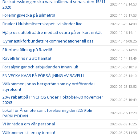
Delikatesskungen ska vara inlämnad senast den 15/11-
2020-11-12 14:53
2020
Föreningsvecka på Bilmetro!
2020-11-03 17:53
Finaler i klubbmästerskapet - vi sänder live
2020-10-23 14:08
Hjälp oss att bli bättre med att svara på en kort enkät!
2020-10-16 14:11
Gymnastikförbundets rekommendationer till oss!
2020-10-16 08:25
Efterbeställning på Ravelli!
2020-10-15 14:58
Ravelli finns nu att hämta!
2020-10-14 15:49
Försäljningar och erbjudanden innan jul!
2020-10-07 10:19
EN VECKA KVAR PÅ FÖRSÄLJNING AV RAVELLI
2020-09-23 14:10
Välkommen Jonas bergström som ny ordförande i
2020-09-23 13:52
styrelsen!
20% rabatt på PINCHOS under 1 oktober-30 november
2020-09-23 10:49
2020!
Lokal för Årsmöte samt föreläsning den 22/9 blir
2020-09-16 12:28
PARKHYDDAN
Vi är rädda om vår personal
2020-09-09 16:25
Välkommen till en ny termin!
2020-08-25 11:35