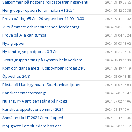
Välkommen på höstens roligaste träningsevent!
2024-09-19 08:55
Fler grupper öppen för anmälan HT 2024
2024-09-12 09:35
Prova på dag 65 år+ 20 september 11.00-13.00
2024-09-11 10:32
25/9 Årsmöte och inspirerande föreläsning
2024-09-05 09:50
Prova på Alla kan gympa
2024-09-04 13:24
Nya grupper
2024-09-03 13:02
Ny familjegympa öppnat 0-3 år
2024-08-26 14:16
Gratis gruppträning på Gymmix hela veckan!
2024-08-19 11:30
Kom och dansa med Hudikgympan lördag 24/8
2024-08-19 11:19
Öppet hus 24/8
2024-08-09 13:48
Rösta på Hudikgympan i Sparbanksmiljonen!
2024-08-07 14:03
Kansliet semesterstängt
2024-07-05 10:47
Nu är JOYNA äntligen igång på riktigt!
2024-07-02 14:06
Kansliets öppettider sommar 2024
2024-06-17 12:01
Anmälan för HT 2024 är nu öppen!
2024-06-17 10:36
Möjlighet till att bli ledare hos oss!
2024-06-07 10:12