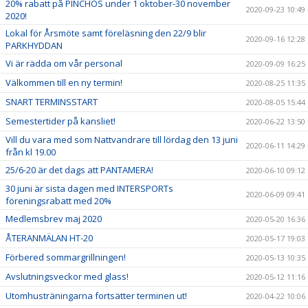
20% rabatt på PINCHOS under 1 oktober-30 november
2020-09-23 10:49
2020!
Lokal för Årsmöte samt föreläsning den 22/9 blir
2020-09-16 12:28
PARKHYDDAN
Vi är rädda om vår personal
2020-09-09 16:25
Välkommen till en ny termin!
2020-08-25 11:35
SNART TERMINSSTART
2020-08-05 15:44
Semestertider på kansliet!
2020-06-22 13:50
Vill du vara med som Nattvandrare till lördag den 13 juni
2020-06-11 14:29
från kl 19.00
25/6-20 är det dags att PANTAMERA!
2020-06-10 09:12
30 juni är sista dagen med INTERSPORTs
2020-06-09 09:41
föreningsrabatt med 20%
Medlemsbrev maj 2020
2020-05-20 16:36
ÅTERANMÄLAN HT-20
2020-05-17 19:03
Förbered sommargrillningen!
2020-05-13 10:35
Avslutningsveckor med glass!
2020-05-12 11:16
Utomhusträningarna fortsätter terminen ut!
2020-04-22 10:06