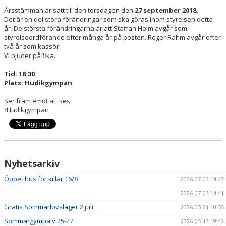
HYRA/BOKNING
Årsstämman är satt till den torsdagen den
27 september 2018.
Det är en del stora förändringar som ska göras inom styrelsen detta
år. De största förändringarna är att Staffan Holm avgår som
KLÄDBESTÄLLNING
styrelseordförande efter många år på posten. Roger Rahm avgår efter
två år som kassör.
LEDARE
Vi bjuder på fika.
Tid: 18:30
GDPR
Plats: Hudikgympan
VÅR HISTORIA
Ser fram emot att ses!
/Hudikgympan
PRESS
Nyhetsarkiv
Öppet hus för killar 16/8
2026-07-03 14:43
2026-07-03 14:41
Gratis Sommarlovsläger 2 juli
2026-05-21 10:55
Sommargympa v.25-27
2026-05-13 19:42