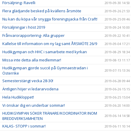
Försäljning- Ravelli
2019-09-30 14:50
Flera glädjande besked på kvällens årsmöte
2019-09-26 21:53
Nu kan du köpa vår snygga föreningsjacka från Craft!
2019-09-25 09:46
Försäljningar i höst 2019
2019-09-24 10:00
Frånvarorapportering- Alla grupper
2019-09-22 10:41
Kallelse till information om ny lag samt ÅRSMÖTE 26/9
2019-09-04 17:21
Hudikgympan och HHC i samarbete med kyrkan
2019-08-29 18:34
Missa inte detta alla medlemmar!
2019-08-13 11:17
Hudikgympan gjorde succé på Gymnaestradan i
2019-07-15 13:36
Österrike
Semesterstängt vecka 28-30!
2019-06-28 09:44
Äntligen höjer vi ledararvodena
2019-06-26 15:15
Hela Hudikloppet!
2019-06-25 15:04
Vi önskar dig en underbar sommar!
2019-06-20 14:00
HUDIKGYMPAN SÖKER TRÄNARE/KOORDINATOR INOM
2019-06-14 14:58
BREDDVERKSAMHETEN
KALAS- STOPP i sommar!
2019-06-11 10:14