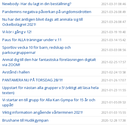
Newbody- Har du lagt in din beställning?
2021-03-31 08:46
Pandemins negativa påverkan på ungdomsidrotten
2021-03-26 08:49
Nu har det äntligen blivit dags att anmäla sig till
2021-03-26 08:47
Ockelbolägret 2021!
Vi kör i gång v 12!
2021-03-19 19:40
Paus för ALLA träningar under v.11
2021-03-14 15:42
Sportlov vecka 10 för barn, redskap och
2021-03-03 08:56
parkourgrupperna!
Anmäl dig till den här fantastiska föreläsningen digitalt
2021-02-25 17:57
via ZOOM!
Avstånd i hallen
2021-02-24 13:58
PANTAMERA NU PÅ TORSDAG 28/1!!
2021-01-26 17:07
Uppstart för nästan alla grupper v.5! (viktigt att läsa hela
2021-01-23 11:55
texten)
Vi startar en till grupp för Alla Kan Gympa för 15 år och
2021-01-05 09:53
uppåt!
Viktig information angående vårterminen 2021!
2021-01-03 15:55
Brushane till Hudikgympan
2020-12-28 17:38