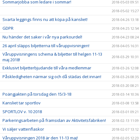
Sommarjobba som ledare i sommar!
2018-05-03 09:51
2018-05-02 15:27
Svarta leggings finns nu att köpa på kansliet!
2018-04-26 13:18
GDPR
2018-04-25 12:54
Nu händer det saker i vår nya parkourdel!
2018-04-23 08:24
26 april släpps biljetterna till våruppvisningen!
2018-04-05 16:31
Våruppvisningens schema & biljetter till helgen 11-13
2018-03-29 10:31
maj 2018!
Exklusivt biljetterbjudande till våra medlemmar
2018-03-26 12:08
Påskledigheten närmar sig och då städas det innan!
2018-03-26 08:35
2018-03-20 08:21
Poängjakten på torsdag den 15/3-18
2018-03-14 10:36
Kansliet tar sportlov
2018-03-08 13:58
SPORTLOV v. 10 2018
2018-03-01 09:21
Parkeringsarbeten på framsidan av Aktivitetsfabriken!
2018-02-13 11:09
Vi säljer vattenflaskor
2018-02-07 13:12
Våruppvisningen 2018 är den 11-13 maj!
2018-02-05 12:23