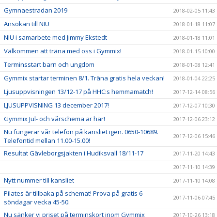
Gymnaestradan 2019
2018-02-05 11:43
Ansökan till NIU
2018-01-18 11:07
NIU i samarbete med Jimmy Ekstedt
2018-01-18 11:01
Välkommen att träna med oss i Gymmix!
2018-01-15 10:00
Terminsstart barn och ungdom
2018-01-08 12:41
Gymmix startar terminen 8/1. Träna gratis hela veckan!
2018-01-04 22:25
Ljusuppvisningen 13/12-17 på HHC:s hemmamatch!
2017-12-14 08:56
LJUSUPPVISNING 13 december 2017!
2017-12-07 10:30
Gymmix Jul- och vårschema är här!
2017-12-06 23:12
Nu fungerar vår telefon på kansliet igen. 0650-10689.
2017-12-06 15:46
Telefontid mellan 11.00-15.00!
Resultat Gävleborgsjakten i Hudiksvall 18/11-17
2017-11-20 14:43
2017-11-10 14:39
Nytt nummer till kansliet
2017-11-10 14:08
Pilates är tillbaka på schemat! Prova på gratis 6
2017-11-06 07:45
söndagar vecka 45-50.
Nu sänker vi priset på terminskort inom Gymmix
2017-10-26 13:18