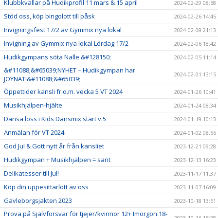
Klubbkvällar på Hudikprofil 11 mars & 15 april
2024-02-29 08:58
Stöd oss, köp bingolott till påsk
2024-02-26 14:45
Invigningsfest 17/2 av Gymmix nya lokal
2024-02-08 21:13
Invigning av Gymmix nya lokal Lördag 17/2
2024-02-06 18:42
Hudikgympans söta Nalle &#128150;
2024-02-05 11:14
&#11088;&#65039;NYHET – Hudikgympan har
2024-02-01 13:15
JOYNAT!&#11088;&#65039;
Öppettider kansli fr.o.m. vecka 5 VT 2024
2024-01-26 10:41
Musikhjälpen-hjälte
2024-01-24 08:34
Dansa loss i Kids Dansmix start v.5
2024-01-19 10:13
Anmälan för VT 2024
2024-01-02 08:56
God Jul & Gott nytt år från kansliet
2023-12-21 09:28
Hudikgympan + Musikhjälpen = sant
2023-12-13 16:23
Delikatesser till Jul!
2023-11-17 11:37
Köp din uppesittarlott av oss
2023-11-07 16:09
Gävleborgsjakten 2023
2023-10-18 13:51
Prova på Självförsvar för tjejer/kvinnor 12+ Imorgon 18-
2023-10-16 15:28