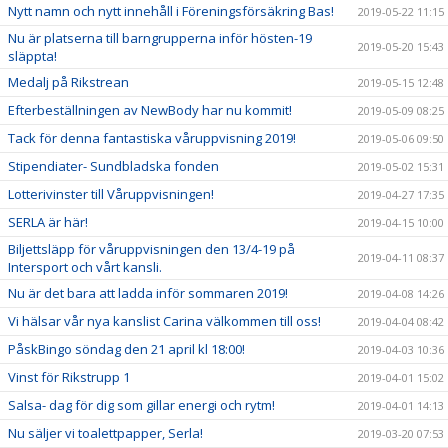
Nytt namn och nytt innehåll i Föreningsförsäkring Bas!
2019-05-22 11:15
Nu är platserna till barngrupperna inför hösten-19
2019-05-20 15:43
släppta!
Medalj på Rikstrean
2019-05-15 12:48
Efterbeställningen av NewBody har nu kommit!
2019-05-09 08:25
Tack för denna fantastiska våruppvisning 2019!
2019-05-06 09:50
Stipendiater- Sundbladska fonden
2019-05-02 15:31
Lotterivinster till Våruppvisningen!
2019-04-27 17:35
SERLA är här!
2019-04-15 10:00
Biljettsläpp för våruppvisningen den 13/4-19 på
2019-04-11 08:37
Intersport och vårt kansli.
Nu är det bara att ladda inför sommaren 2019!
2019-04-08 14:26
Vi hälsar vår nya kanslist Carina välkommen till oss!
2019-04-04 08:42
PåskBingo söndag den 21 april kl 18:00!
2019-04-03 10:36
Vinst för Rikstrupp 1
2019-04-01 15:02
Salsa- dag för dig som gillar energi och rytm!
2019-04-01 14:13
Nu säljer vi toalettpapper, Serla!
2019-03-20 07:53