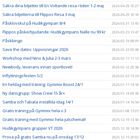
Säkra dina biljetter till En Voltande resa i tiden 1-2 maj
2026-04-29 10:27
Säkra biljetterna till Flippos Resa 3 maj
2026-04-29 10:18
Påsklovskul på Hudikgympan 8/4
2026-03-31 13:45
Flippos påskerbjudande: Hudikgympans Nalle nu 99 kr
2026-03-25 13:47
Påskbingo
2026-03-19 08:09
Save the dates: Uppvisningar 2026
2026-02-23 09:38
Workshop med Nino & Julia 2-3 mars
2026-02-17 11:15
Newbody, leverans innan sportlovet!
2026-02-12 20:58
Inflyttningsfesten 5/2
2026-02-03 13:24
En heldag med träning: Gymmix Boost 24/1
2026-01-17 14:18
Ny dansgrupp: Show Crew 15 år+
2026-01-16 09:38
Samba och Tabata inställda idag 14/1
2026-01-14 16:54
Gratis träning på Gymmix hela v.3
2026-01-08 15:05
Gratis träning med Gymmix hela julschemat!
2025-12-19 13:50
Hudikgympans grupper VT 2026
2025-12-18 14:38
Prova på gratis Samba nu på onsdag 17/12
2025-12-15 20:02