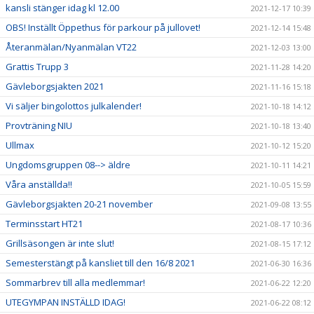
kansli stänger idag kl 12.00
2021-12-17 10:39
OBS! Inställt Öppethus för parkour på jullovet!
2021-12-14 15:48
Återanmälan/Nyanmälan VT22
2021-12-03 13:00
Grattis Trupp 3
2021-11-28 14:20
Gävleborgsjakten 2021
2021-11-16 15:18
Vi säljer bingolottos julkalender!
2021-10-18 14:12
Provträning NIU
2021-10-18 13:40
Ullmax
2021-10-12 15:20
Ungdomsgruppen 08--> äldre
2021-10-11 14:21
Våra anställda!!
2021-10-05 15:59
Gävleborgsjakten 20-21 november
2021-09-08 13:55
Terminsstart HT21
2021-08-17 10:36
Grillsäsongen är inte slut!
2021-08-15 17:12
Semesterstängt på kansliet till den 16/8 2021
2021-06-30 16:36
Sommarbrev till alla medlemmar!
2021-06-22 12:20
UTEGYMPAN INSTÄLLD IDAG!
2021-06-22 08:12