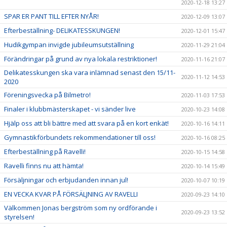
2020-12-18 13:27
SPAR ER PANT TILL EFTER NYÅR!
2020-12-09 13:07
Efterbeställning- DELIKATESSKUNGEN!
2020-12-01 15:47
Hudikgympan invigde jubileumsutställning
2020-11-29 21:04
Förändringar på grund av nya lokala restriktioner!
2020-11-16 21:07
Delikatesskungen ska vara inlämnad senast den 15/11-
2020-11-12 14:53
2020
Föreningsvecka på Bilmetro!
2020-11-03 17:53
Finaler i klubbmästerskapet - vi sänder live
2020-10-23 14:08
Hjälp oss att bli bättre med att svara på en kort enkät!
2020-10-16 14:11
Gymnastikförbundets rekommendationer till oss!
2020-10-16 08:25
Efterbeställning på Ravelli!
2020-10-15 14:58
Ravelli finns nu att hämta!
2020-10-14 15:49
Försäljningar och erbjudanden innan jul!
2020-10-07 10:19
EN VECKA KVAR PÅ FÖRSÄLJNING AV RAVELLI
2020-09-23 14:10
Välkommen Jonas bergström som ny ordförande i
2020-09-23 13:52
styrelsen!