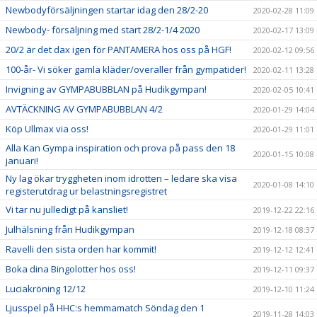
Newbodyförsäljningen startar idag den 28/2-20
2020-02-28 11:09
Newbody- försäljning med start 28/2-1/4 2020
2020-02-17 13:09
20/2 är det dax igen för PANTAMERA hos oss på HGF!
2020-02-12 09:56
100-år- Vi söker gamla kläder/overaller från gympatider!
2020-02-11 13:28
Invigning av GYMPABUBBLAN på Hudikgympan!
2020-02-05 10:41
AVTÄCKNING AV GYMPABUBBLAN 4/2
2020-01-29 14:04
Köp Ullmax via oss!
2020-01-29 11:01
Alla Kan Gympa inspiration och prova på pass den 18
2020-01-15 10:08
januari!
Ny lag ökar tryggheten inom idrotten – ledare ska visa
2020-01-08 14:10
registerutdrag ur belastningsregistret
Vi tar nu julledigt på kansliet!
2019-12-22 22:16
Julhälsning från Hudikgympan
2019-12-18 08:37
Ravelli den sista orden har kommit!
2019-12-12 12:41
Boka dina Bingolotter hos oss!
2019-12-11 09:37
Luciakröning 12/12
2019-12-10 11:24
Ljusspel på HHC:s hemmamatch Söndag den 1
2019-11-28 14:03