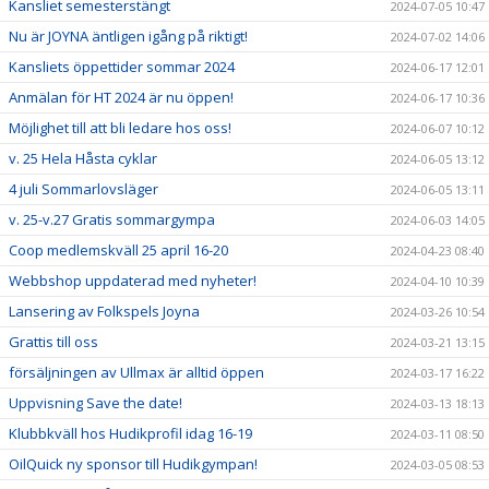
Kansliet semesterstängt
2024-07-05 10:47
Nu är JOYNA äntligen igång på riktigt!
2024-07-02 14:06
Kansliets öppettider sommar 2024
2024-06-17 12:01
Anmälan för HT 2024 är nu öppen!
2024-06-17 10:36
Möjlighet till att bli ledare hos oss!
2024-06-07 10:12
v. 25 Hela Håsta cyklar
2024-06-05 13:12
4 juli Sommarlovsläger
2024-06-05 13:11
v. 25-v.27 Gratis sommargympa
2024-06-03 14:05
Coop medlemskväll 25 april 16-20
2024-04-23 08:40
Webbshop uppdaterad med nyheter!
2024-04-10 10:39
Lansering av Folkspels Joyna
2024-03-26 10:54
Grattis till oss
2024-03-21 13:15
försäljningen av Ullmax är alltid öppen
2024-03-17 16:22
Uppvisning Save the date!
2024-03-13 18:13
Klubbkväll hos Hudikprofil idag 16-19
2024-03-11 08:50
OilQuick ny sponsor till Hudikgympan!
2024-03-05 08:53