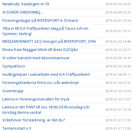
Newbody- katalogen vt-19
2019-03-06 16:47
VI SÖKER VÄRDFAMILJ...
2019-03-04 10:23
Föreningsdagar på INTERSPORT 6-10 mars!
2019-03-01 14:16
Titta in till ICA Träffpunkten idag på Tacos och en
2019-03-01 14:11
Gymmix- tävling!
MEDLEMSRABATT 23/2 imorgon på INTERSPORT, 25%!
2019-02-22 16:48
Rösta fram Maggan Mörk till årets ELDSJÄL!
2019-02-13 10:27
Vi söker kanslist med ekonomiansvar
2019-02-08 16:19
GympaDisco
2019-02-05 16:39
Hudikgympan i samarbete med ICA Träffpunkten!
2019-01-28 09:17
Föreningskläderna finns nu i vår webshop!
2019-01-24 15:12
Vuxentrupp
2019-01-22 12:05
Lämna in föreningsoverallen för tryck
2019-01-22 11:07
Lämna in din PANT till oss 18:00-20:00 onsdag och
2019-01-21 16:14
torsdag denna vecka!
Vi Behöver förstärkning- är det du?
2019-01-21 11:33
Terminsstart v.3
2019-01-07 17:02