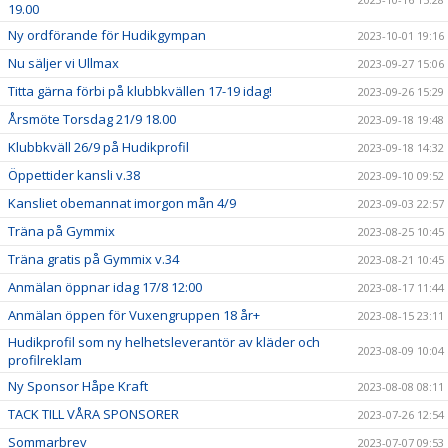
19.00
Ny ordförande för Hudikgympan
2023-10-01 19:16
Nu säljer vi Ullmax
2023-09-27 15:06
Titta gärna förbi på klubbkvällen 17-19 idag!
2023-09-26 15:29
Årsmöte Torsdag 21/9 18.00
2023-09-18 19:48
Klubbkväll 26/9 på Hudikprofil
2023-09-18 14:32
Öppettider kansli v.38
2023-09-10 09:52
Kansliet obemannat imorgon mån 4/9
2023-09-03 22:57
Träna på Gymmix
2023-08-25 10:45
Träna gratis på Gymmix v.34
2023-08-21 10:45
Anmälan öppnar idag 17/8 12:00
2023-08-17 11:44
Anmälan öppen för Vuxengruppen 18 år+
2023-08-15 23:11
Hudikprofil som ny helhetsleverantör av kläder och
2023-08-09 10:04
profilreklam
Ny Sponsor Håpe Kraft
2023-08-08 08:11
TACK TILL VÅRA SPONSORER
2023-07-26 12:54
Sommarbrev
2023-07-07 09:53