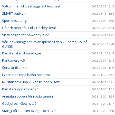
Välkommen till påskäggsjakt hos oss!
2022-03-23 15:43
SMART-butiken
2022-03-11 11:54
Sportlovs stängt
2022-03-08 13:48
Gå och heja på Hudik Hockey ikväll
2022-02-23 08:54
Sista dagen för newbody 23/2
2022-02-21 14:47
Våruppvisningsdatum är spikat till den 20-22 maj -22 på
2022-02-16 13:28
GLYSIS!
Kansliet stängt torsdagar
2022-02-16 09:44
Pantamera v.6
2022-02-07 13:46
Serla är tillbaka!
2022-02-01 11:19
Event med topp hälsa hos oss!
2022-01-17 13:47
Nu startar vi upp vuxengruppen igen!
2022-01-11 13:45
Kansliets öppettider v.1
2022-01-03 11:06
Anmälan öppen för nästa termin!
2021-12-27 11:34
God jul och Gott nytt år!
2021-12-24 01:17
Stängt på kansliet över jul och nyår!
2021-12-22 14:58