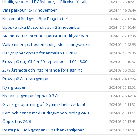
Hudikgympan + LF Gävleborg = Rörelse för alla
2024-12-05 18:29
Vm i parkour 15-17 november
2024-11-16 08:46
Nu kan ni äntligen köpa Bingolotter!
2024-11-12 13:36
Uppsvenska Mästerskapen 2-3 november
2024-10-21 20:46
Stamnäs Entreprenad sponsrar Hudikgympan
2024-10-02 13:35
Välkommen på höstens roligaste träningsevent!
2024-09-19 08:55
Fler grupper öppen för anmälan HT 2024
2024-09-12 09:35
Prova på dag 65 år+ 20 september 11.00-13.00
2024-09-11 10:32
25/9 Årsmöte och inspirerande föreläsning
2024-09-05 09:50
Prova på Alla kan gympa
2024-09-04 13:24
Nya grupper
2024-09-03 13:02
Ny familjegympa öppnat 0-3 år
2024-08-26 14:16
Gratis gruppträning på Gymmix hela veckan!
2024-08-19 11:30
Kom och dansa med Hudikgympan lördag 24/8
2024-08-19 11:19
Öppet hus 24/8
2024-08-09 13:48
Rösta på Hudikgympan i Sparbanksmiljonen!
2024-08-07 14:03