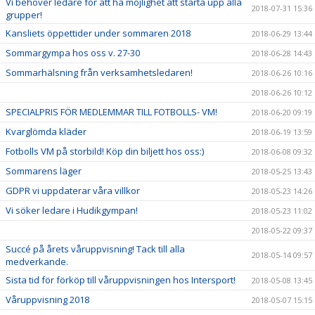
Vi behöver ledare för att ha möjlighet att starta upp alla
2018-07-31 15:36
grupper!
Kansliets öppettider under sommaren 2018
2018-06-29 13:44
Sommargympa hos oss v. 27-30
2018-06-28 14:43
Sommarhälsning från verksamhetsledaren!
2018-06-26 10:16
2018-06-26 10:12
SPECIALPRIS FÖR MEDLEMMAR TILL FOTBOLLS- VM!
2018-06-20 09:19
Kvarglömda kläder
2018-06-19 13:59
Fotbolls VM på storbild! Köp din biljett hos oss:)
2018-06-08 09:32
Sommarens läger
2018-05-25 13:43
GDPR vi uppdaterar våra villkor
2018-05-23 14:26
Vi söker ledare i Hudikgympan!
2018-05-23 11:02
2018-05-22 09:37
Succé på årets våruppvisning! Tack till alla
2018-05-14 09:57
medverkande.
Sista tid för förköp till våruppvisningen hos Intersport!
2018-05-08 13:45
Våruppvisning 2018
2018-05-07 15:15