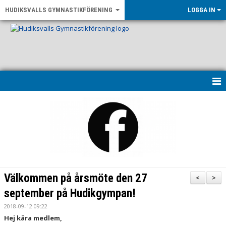
HUDIKSVALLS GYMNASTIKFÖRENING
LOGGA IN
HEM
KONTAKT & ÖPPETTIDER
UPPVISNING 2026
OM FÖRENINGEN
Välkommen på årsmöte den 27
<
>
NYHETER
september på Hudikgympan!
2018-09-12 09:22
LF GÄVLEBORG - RÖRELSE FÖR ALLA
Hej kära medlem,