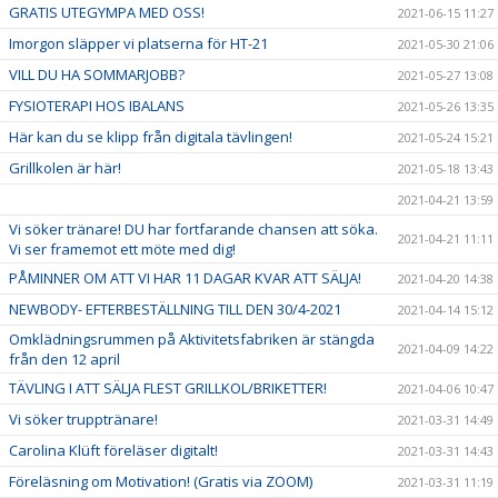
GRATIS UTEGYMPA MED OSS!
2021-06-15 11:27
Imorgon släpper vi platserna för HT-21
2021-05-30 21:06
VILL DU HA SOMMARJOBB?
2021-05-27 13:08
FYSIOTERAPI HOS IBALANS
2021-05-26 13:35
Här kan du se klipp från digitala tävlingen!
2021-05-24 15:21
Grillkolen är här!
2021-05-18 13:43
2021-04-21 13:59
Vi söker tränare! DU har fortfarande chansen att söka.
2021-04-21 11:11
Vi ser framemot ett möte med dig!
PÅMINNER OM ATT VI HAR 11 DAGAR KVAR ATT SÄLJA!
2021-04-20 14:38
NEWBODY- EFTERBESTÄLLNING TILL DEN 30/4-2021
2021-04-14 15:12
Omklädningsrummen på Aktivitetsfabriken är stängda
2021-04-09 14:22
från den 12 april
TÄVLING I ATT SÄLJA FLEST GRILLKOL/BRIKETTER!
2021-04-06 10:47
Vi söker trupptränare!
2021-03-31 14:49
Carolina Klüft föreläser digitalt!
2021-03-31 14:43
Föreläsning om Motivation! (Gratis via ZOOM)
2021-03-31 11:19