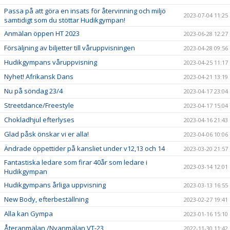
Passa på att göra en insats för återvinning och miljö
2023-07-04 11:25
samtidigt som du stöttar Hudikgympan!
Anmälan öppen HT 2023
2023-06-28 12:27
Försäljning av biljetter till våruppvisningen
2023-04-28 09:56
Hudikgympans våruppvisning
2023-04-25 11:17
Nyhet! Afrikansk Dans
2023-04-21 13:19
Nu på söndag 23/4
2023-04-17 23:04
Streetdance/Freestyle
2023-04-17 15:04
Chokladhjul efterlyses
2023-04-16 21:43
Glad påsk önskar vi er alla!
2023-04-06 10:06
Ändrade öppettider på kansliet under v12,13 och 14
2023-03-20 21:57
Fantastiska ledare som firar 40år som ledare i
2023-03-14 12:01
Hudikgympan
Hudikgympans årliga uppvisning
2023-03-13 16:55
New Body, efterbeställning
2023-02-27 19:41
Alla kan Gympa
2023-01-16 15:10
Återanmälan /Nyanmälan VT-23
2022-11-30 11:42