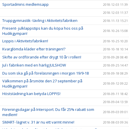
Sportadmins medlemsapp
2018-12-03 11:39
2018-12-03 11:37
Truppgymnastik- tävling i Aktivitetsfabriken
2018-11-13 15:21
Present- julklappstips kan du köpa hos oss på
2018-10-26 15:08
Hudikgympan!
Loppis i Aktivitetsfabriken!
2018-10-25 10:20
Kvarglömda kläder efter träningen!?
2018-10-18 10:14
Skifte av ordförande efter drygt 10 år i rollen!
2018-09-28 08:40
Jul i fabriken med en härlig JULSHOW
2018-09-25 14:47
Du som ska gå på föreläsningen i morgon 19/9-18
2018-09-18 08:29
Välkommen på årsmöte den 27 september på
2018-09-12 09:22
Hudikgympan!
Höststädning kan betyda LOPPIS!
2018-09-11 18:42
2018-09-04 13:59
Föreningsdagar på Intersport. Du får 25% rabatt som
2018-09-03 09:01
medlem!
SMART- lägret v. 31 är nu ett varmt minne!
2018-08-03 09:36