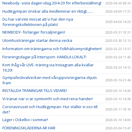
Newbody- sista dagen idag 20/4-20 för efterbeställning!
2020-04-20 08:35
Hudikgympan önskar alla medlemmar en riktigt.......
2020-04-09 17:31
Du har väl inte missat att vi har den nya
2020-04-06 14:23
föreningskollektionen på plats!
NEWBODY- förlänger försäljningen!
2020-03-31 10:31
Utomhusträningar startar denna vecka
2020-03-30 12:15
Information om träningarna och Folkhälsomyndigheten!
2020-03-25 15:37
Föreningsdagar på Intersport- HANDLA LOKALT!
2020-03-24 11:42
Kom ihåg vår LIVE- träning via Instagram alla kvällar
2020-03-23 14:12
19.20!
Gympafestivalveckan med våruppvisningarna skjuts
2020-03-16 21:46
fram
INSTÄLLDA TRÄNINGAR TILLS VIDARE!
2020-03-16 14:20
Vi tränar när vi är symtomfri och med rena händer!
2020-03-13 14:38
Coronaviruset och Hudikgympan- Hur ställer vi oss till
2020-03-11 10:10
det?
Läger i Ockelbo i sommar!
2020-03-10 14:00
FÖRENINGSKLÄDERNA ÄR HÄR
2020-03-04 15:47