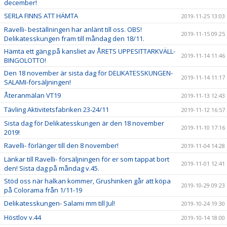
december!
SERLA FINNS ATT HÄMTA
2019-11-25 13:03
Ravelli- beställningen har anlänt till oss. OBS!
2019-11-15 09:25
Delikatesskungen fram till måndag den 18/11.
Hämta ett gäng på kansliet av ÅRETS UPPESITTARKVÄLL-
2019-11-14 11:46
BINGOLOTTO!
Den 18 november är sista dag för DELIKATESSKUNGEN-
2019-11-14 11:17
SALAMI-försäljningen!
Återanmälan VT19
2019-11-13 12:43
Tävling Aktivitetsfabriken 23-24/11
2019-11-12 16:57
Sista dag för Delikatesskungen är den 18 november
2019-11-10 17:16
2019!
Ravelli- förlänger till den 8 november!
2019-11-04 14:28
Länkar till Ravelli- försäljningen för er som tappat bort
2019-11-01 12:41
den! Sista dag på måndag v.45.
Stöd oss när halkan kommer, Grushinken går att köpa
2019-10-29 09:23
på Colorama från 1/11-19
Delikatesskungen- Salami mm till Jul!
2019-10-24 19:30
Höstlov v.44
2019-10-14 18:00