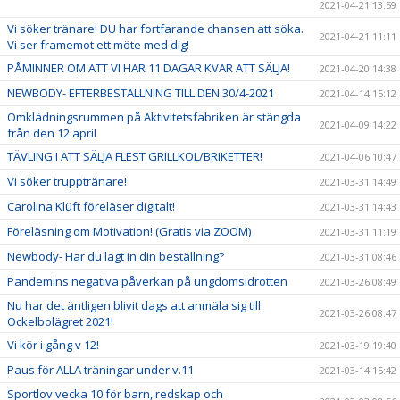
2021-04-21 13:59
Vi söker tränare! DU har fortfarande chansen att söka.
2021-04-21 11:11
Vi ser framemot ett möte med dig!
PÅMINNER OM ATT VI HAR 11 DAGAR KVAR ATT SÄLJA!
2021-04-20 14:38
NEWBODY- EFTERBESTÄLLNING TILL DEN 30/4-2021
2021-04-14 15:12
Omklädningsrummen på Aktivitetsfabriken är stängda
2021-04-09 14:22
från den 12 april
TÄVLING I ATT SÄLJA FLEST GRILLKOL/BRIKETTER!
2021-04-06 10:47
Vi söker trupptränare!
2021-03-31 14:49
Carolina Klüft föreläser digitalt!
2021-03-31 14:43
Föreläsning om Motivation! (Gratis via ZOOM)
2021-03-31 11:19
Newbody- Har du lagt in din beställning?
2021-03-31 08:46
Pandemins negativa påverkan på ungdomsidrotten
2021-03-26 08:49
Nu har det äntligen blivit dags att anmäla sig till
2021-03-26 08:47
Ockelbolägret 2021!
Vi kör i gång v 12!
2021-03-19 19:40
Paus för ALLA träningar under v.11
2021-03-14 15:42
Sportlov vecka 10 för barn, redskap och