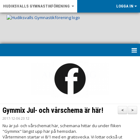
HUDIKSVALLS GYMNASTIKFÖRENING
LOGGA IN
HEM
KONTAKT & ÖPPETTIDER
UPPVISNING 2026
OM FÖRENINGEN
Gymmix Jul- och vårschema är här!
<
>
NYHETER
2017-12-06 23:12
Nu är jul- och vårschemat här, schemana hittar du under fliken
"Gymmix" längst upp här på hemsidan.
LF GÄVLEBORG - RÖRELSE FÖR ALLA
Vårterminen startar vi 8/1 med en gratisvecka. Vi lottar också ut