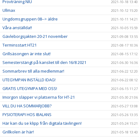
Provträning NIU
2021-10-18 13:40
Ullmax
2021-10-12 15:20
Ungdomsgruppen 08--> äldre
2021-10-11 14:21
Våra anställda!!
2021-10-05 15:59
Gävleborgsjakten 20-21 november
2021-09-08 13:55
Terminsstart HT21
2021-08-17 10:36
Grillsäsongen är inte slut!
2021-08-15 17:12
Semesterstängt på kansliet till den 16/8 2021
2021-06-30 16:36
Sommarbrev till alla medlemmar!
2021-06-22 12:20
UTEGYMPAN INSTÄLLD IDAG!
2021-06-22 08:12
GRATIS UTEGYMPA MED OSS!
2021-06-15 11:27
Imorgon släpper vi platserna för HT-21
2021-05-30 21:06
VILL DU HA SOMMARJOBB?
2021-05-27 13:08
FYSIOTERAPI HOS IBALANS
2021-05-26 13:35
Här kan du se klipp från digitala tävlingen!
2021-05-24 15:21
Grillkolen är här!
2021-05-18 13:43