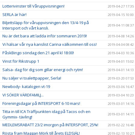
Lotterivinster till Våruppvisningen!
2019-04-27 17:35
SERLA är här!
2019-04-15 10:00
Biljettsläpp för våruppvisningen den 13/4-19 på
2019-04-11 08:37
Intersport och vårt kansli.
Nu är det bara att ladda inför sommaren 2019!
2019-04-08 14:26
Vi hälsar vår nya kanslist Carina välkommen till oss!
2019-04-04 08:42
PåskBingo söndag den 21 april kl 18:00!
2019-04-03 10:36
Vinst för Rikstrupp 1
2019-04-01 15:02
Salsa- dag för dig som gillar energi och rytm!
2019-04-01 14:13
Nu säljer vi toalettpapper, Serla!
2019-03-20 07:53
Newbody- katalogen vt-19
2019-03-06 16:47
VI SÖKER VÄRDFAMILJ...
2019-03-04 10:23
Föreningsdagar på INTERSPORT 6-10 mars!
2019-03-01 14:16
Titta in till ICA Träffpunkten idag på Tacos och en
2019-03-01 14:11
Gymmix- tävling!
MEDLEMSRABATT 23/2 imorgon på INTERSPORT, 25%!
2019-02-22 16:48
Rösta fram Maggan Mörk till årets ELDSJÄL!
2019-02-13 10:27