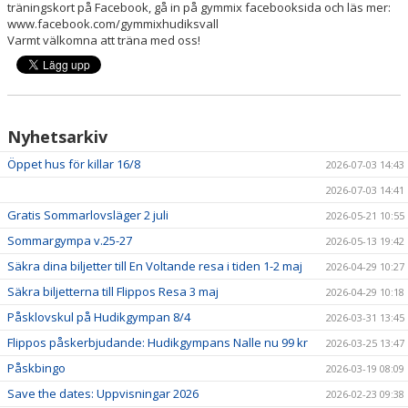
träningskort på Facebook, gå in på gymmix facebooksida och läs mer:
HYRA/BOKNING
www.facebook.com/gymmixhudiksvall
Varmt välkomna att träna med oss!
KLÄDBESTÄLLNING
LEDARE
GDPR
Nyhetsarkiv
Öppet hus för killar 16/8
2026-07-03 14:43
VÅR HISTORIA
2026-07-03 14:41
PRESS
Gratis Sommarlovsläger 2 juli
2026-05-21 10:55
Sommargympa v.25-27
2026-05-13 19:42
Säkra dina biljetter till En Voltande resa i tiden 1-2 maj
2026-04-29 10:27
Säkra biljetterna till Flippos Resa 3 maj
2026-04-29 10:18
Påsklovskul på Hudikgympan 8/4
2026-03-31 13:45
Flippos påskerbjudande: Hudikgympans Nalle nu 99 kr
2026-03-25 13:47
Påskbingo
2026-03-19 08:09
Save the dates: Uppvisningar 2026
2026-02-23 09:38