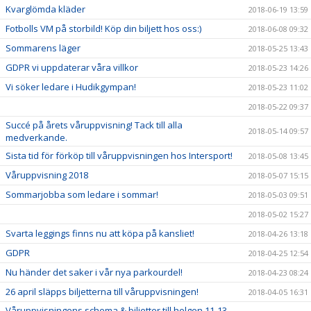
Kvarglömda kläder
2018-06-19 13:59
Fotbolls VM på storbild! Köp din biljett hos oss:)
2018-06-08 09:32
Sommarens läger
2018-05-25 13:43
GDPR vi uppdaterar våra villkor
2018-05-23 14:26
Vi söker ledare i Hudikgympan!
2018-05-23 11:02
2018-05-22 09:37
Succé på årets våruppvisning! Tack till alla
2018-05-14 09:57
medverkande.
Sista tid för förköp till våruppvisningen hos Intersport!
2018-05-08 13:45
Våruppvisning 2018
2018-05-07 15:15
Sommarjobba som ledare i sommar!
2018-05-03 09:51
2018-05-02 15:27
Svarta leggings finns nu att köpa på kansliet!
2018-04-26 13:18
GDPR
2018-04-25 12:54
Nu händer det saker i vår nya parkourdel!
2018-04-23 08:24
26 april släpps biljetterna till våruppvisningen!
2018-04-05 16:31
Våruppvisningens schema & biljetter till helgen 11-13