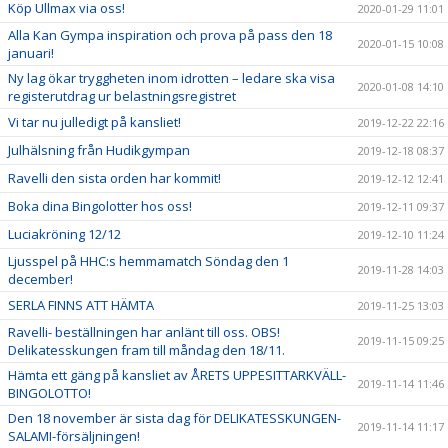
Köp Ullmax via oss!
2020-01-29 11:01
Alla Kan Gympa inspiration och prova på pass den 18
2020-01-15 10:08
januari!
Ny lag ökar tryggheten inom idrotten – ledare ska visa
2020-01-08 14:10
registerutdrag ur belastningsregistret
Vi tar nu julledigt på kansliet!
2019-12-22 22:16
Julhälsning från Hudikgympan
2019-12-18 08:37
Ravelli den sista orden har kommit!
2019-12-12 12:41
Boka dina Bingolotter hos oss!
2019-12-11 09:37
Luciakröning 12/12
2019-12-10 11:24
Ljusspel på HHC:s hemmamatch Söndag den 1
2019-11-28 14:03
december!
SERLA FINNS ATT HÄMTA
2019-11-25 13:03
Ravelli- beställningen har anlänt till oss. OBS!
2019-11-15 09:25
Delikatesskungen fram till måndag den 18/11.
Hämta ett gäng på kansliet av ÅRETS UPPESITTARKVÄLL-
2019-11-14 11:46
BINGOLOTTO!
Den 18 november är sista dag för DELIKATESSKUNGEN-
2019-11-14 11:17
SALAMI-försäljningen!