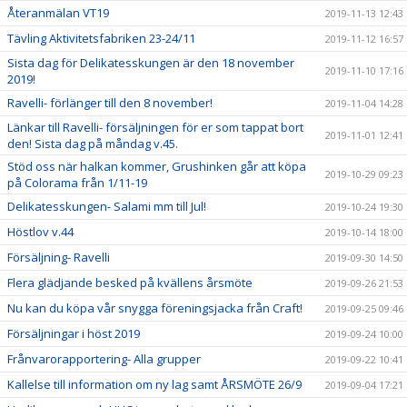
Återanmälan VT19
2019-11-13 12:43
Tävling Aktivitetsfabriken 23-24/11
2019-11-12 16:57
Sista dag för Delikatesskungen är den 18 november
2019-11-10 17:16
2019!
Ravelli- förlänger till den 8 november!
2019-11-04 14:28
Länkar till Ravelli- försäljningen för er som tappat bort
2019-11-01 12:41
den! Sista dag på måndag v.45.
Stöd oss när halkan kommer, Grushinken går att köpa
2019-10-29 09:23
på Colorama från 1/11-19
Delikatesskungen- Salami mm till Jul!
2019-10-24 19:30
Höstlov v.44
2019-10-14 18:00
Försäljning- Ravelli
2019-09-30 14:50
Flera glädjande besked på kvällens årsmöte
2019-09-26 21:53
Nu kan du köpa vår snygga föreningsjacka från Craft!
2019-09-25 09:46
Försäljningar i höst 2019
2019-09-24 10:00
Frånvarorapportering- Alla grupper
2019-09-22 10:41
Kallelse till information om ny lag samt ÅRSMÖTE 26/9
2019-09-04 17:21