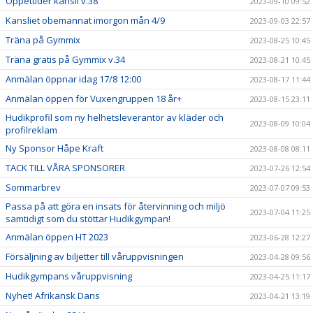
Öppettider kansli v.38
2023-09-10 09:52
Kansliet obemannat imorgon mån 4/9
2023-09-03 22:57
Träna på Gymmix
2023-08-25 10:45
Träna gratis på Gymmix v.34
2023-08-21 10:45
Anmälan öppnar idag 17/8 12:00
2023-08-17 11:44
Anmälan öppen för Vuxengruppen 18 år+
2023-08-15 23:11
Hudikprofil som ny helhetsleverantör av kläder och
2023-08-09 10:04
profilreklam
Ny Sponsor Håpe Kraft
2023-08-08 08:11
TACK TILL VÅRA SPONSORER
2023-07-26 12:54
Sommarbrev
2023-07-07 09:53
Passa på att göra en insats för återvinning och miljö
2023-07-04 11:25
samtidigt som du stöttar Hudikgympan!
Anmälan öppen HT 2023
2023-06-28 12:27
Försäljning av biljetter till våruppvisningen
2023-04-28 09:56
Hudikgympans våruppvisning
2023-04-25 11:17
Nyhet! Afrikansk Dans
2023-04-21 13:19