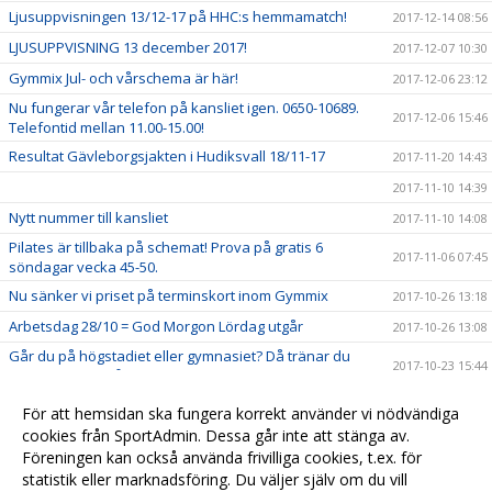
Ljusuppvisningen 13/12-17 på HHC:s hemmamatch!
2017-12-14 08:56
LJUSUPPVISNING 13 december 2017!
2017-12-07 10:30
Gymmix Jul- och vårschema är här!
2017-12-06 23:12
Nu fungerar vår telefon på kansliet igen. 0650-10689.
2017-12-06 15:46
Telefontid mellan 11.00-15.00!
Resultat Gävleborgsjakten i Hudiksvall 18/11-17
2017-11-20 14:43
2017-11-10 14:39
Nytt nummer till kansliet
2017-11-10 14:08
Pilates är tillbaka på schemat! Prova på gratis 6
2017-11-06 07:45
söndagar vecka 45-50.
Nu sänker vi priset på terminskort inom Gymmix
2017-10-26 13:18
Arbetsdag 28/10 = God Morgon Lördag utgår
2017-10-26 13:08
Går du på högstadiet eller gymnasiet? Då tränar du
2017-10-23 15:44
gratis hos oss på höstlovet. Välkommen!
Familjevecka måndag-torsdag vecka 43
2017-10-12 14:15
För att hemsidan ska fungera korrekt använder vi nödvändiga
Välkommen till Hudikgympans nya hemsida
cookies från SportAdmin. Dessa går inte att stänga av.
2017-09-06 15:01
Föreningen kan också använda frivilliga cookies, t.ex. för
Schema Gymmix
2017-09-06 14:52
statistik eller marknadsföring. Du väljer själv om du vill