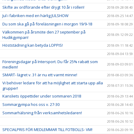
Skifte av ordförande efter drygt 10 år i rollen!
2018-09-28 08:40
Jul i fabriken med en härlig JULSHOW
2018-09-25 14:47
Du som ska gå på föreläsningen i morgon 19/9-18
2018-09-18 08:29
Välkommen på årsmöte den 27 september på
2018-09-12 09:22
Hudikgympan!
Höststädning kan betyda LOPPIS!
2018-09-11 18:42
2018-09-04 13:59
Föreningsdagar på Intersport. Du får 25% rabatt som
2018-09-03 09:01
medlem!
SMART- lägret v. 31 är nu ett varmt minne!
2018-08-03 09:36
Vi behöver ledare för att ha möjlighet att starta upp alla
2018-07-31 15:36
grupper!
Kansliets öppettider under sommaren 2018
2018-06-29 13:44
Sommargympa hos oss v. 27-30
2018-06-28 14:43
Sommarhälsning från verksamhetsledaren!
2018-06-26 10:16
2018-06-26 10:12
SPECIALPRIS FÖR MEDLEMMAR TILL FOTBOLLS- VM!
2018-06-20 09:19