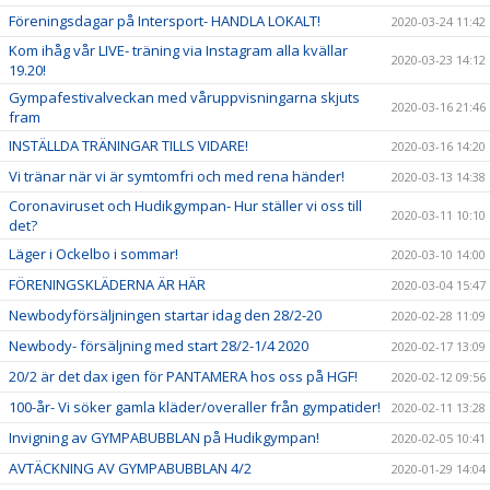
Föreningsdagar på Intersport- HANDLA LOKALT!
2020-03-24 11:42
Kom ihåg vår LIVE- träning via Instagram alla kvällar
2020-03-23 14:12
19.20!
Gympafestivalveckan med våruppvisningarna skjuts
2020-03-16 21:46
fram
INSTÄLLDA TRÄNINGAR TILLS VIDARE!
2020-03-16 14:20
Vi tränar när vi är symtomfri och med rena händer!
2020-03-13 14:38
Coronaviruset och Hudikgympan- Hur ställer vi oss till
2020-03-11 10:10
det?
Läger i Ockelbo i sommar!
2020-03-10 14:00
FÖRENINGSKLÄDERNA ÄR HÄR
2020-03-04 15:47
Newbodyförsäljningen startar idag den 28/2-20
2020-02-28 11:09
Newbody- försäljning med start 28/2-1/4 2020
2020-02-17 13:09
20/2 är det dax igen för PANTAMERA hos oss på HGF!
2020-02-12 09:56
100-år- Vi söker gamla kläder/overaller från gympatider!
2020-02-11 13:28
Invigning av GYMPABUBBLAN på Hudikgympan!
2020-02-05 10:41
AVTÄCKNING AV GYMPABUBBLAN 4/2
2020-01-29 14:04