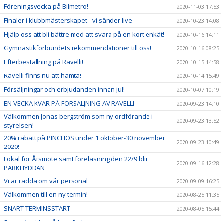
Föreningsvecka på Bilmetro!
2020-11-03 17:53
Finaler i klubbmästerskapet - vi sänder live
2020-10-23 14:08
Hjälp oss att bli bättre med att svara på en kort enkät!
2020-10-16 14:11
Gymnastikförbundets rekommendationer till oss!
2020-10-16 08:25
Efterbeställning på Ravelli!
2020-10-15 14:58
Ravelli finns nu att hämta!
2020-10-14 15:49
Försäljningar och erbjudanden innan jul!
2020-10-07 10:19
EN VECKA KVAR PÅ FÖRSÄLJNING AV RAVELLI
2020-09-23 14:10
Välkommen Jonas bergström som ny ordförande i
2020-09-23 13:52
styrelsen!
20% rabatt på PINCHOS under 1 oktober-30 november
2020-09-23 10:49
2020!
Lokal för Årsmöte samt föreläsning den 22/9 blir
2020-09-16 12:28
PARKHYDDAN
Vi är rädda om vår personal
2020-09-09 16:25
Välkommen till en ny termin!
2020-08-25 11:35
SNART TERMINSSTART
2020-08-05 15:44