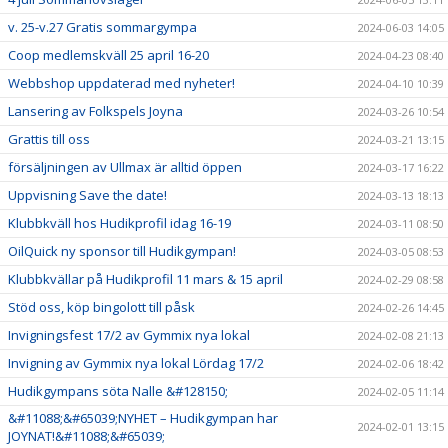
v. 25-v.27 Gratis sommargympa
2024-06-03 14:05
Coop medlemskväll 25 april 16-20
2024-04-23 08:40
Webbshop uppdaterad med nyheter!
2024-04-10 10:39
Lansering av Folkspels Joyna
2024-03-26 10:54
Grattis till oss
2024-03-21 13:15
försäljningen av Ullmax är alltid öppen
2024-03-17 16:22
Uppvisning Save the date!
2024-03-13 18:13
Klubbkväll hos Hudikprofil idag 16-19
2024-03-11 08:50
OilQuick ny sponsor till Hudikgympan!
2024-03-05 08:53
Klubbkvällar på Hudikprofil 11 mars & 15 april
2024-02-29 08:58
Stöd oss, köp bingolott till påsk
2024-02-26 14:45
Invigningsfest 17/2 av Gymmix nya lokal
2024-02-08 21:13
Invigning av Gymmix nya lokal Lördag 17/2
2024-02-06 18:42
Hudikgympans söta Nalle &#128150;
2024-02-05 11:14
&#11088;&#65039;NYHET – Hudikgympan har
2024-02-01 13:15
JOYNAT!&#11088;&#65039;