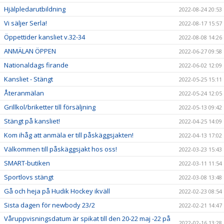
Hjälpledarutbildning
2022-08-24 20:53
Vi säljer Serla!
2022-08-17 15:57
Öppettider kansliet v.32-34
2022-08-08 14:26
ANMÄLAN ÖPPEN
2022-06-27 09:58
Nationaldags firande
2022-06-02 12:09
Kansliet - Stängt
2022-05-25 15:11
Återanmälan
2022-05-24 12:05
Grillkol/briketter till försäljning
2022-05-13 09:42
Stängt på kansliet!
2022-04-25 14:09
Kom ihåg att anmäla er till påskäggsjakten!
2022-04-13 17:02
Välkommen till påskäggsjakt hos oss!
2022-03-23 15:43
SMART-butiken
2022-03-11 11:54
Sportlovs stängt
2022-03-08 13:48
Gå och heja på Hudik Hockey ikväll
2022-02-23 08:54
Sista dagen för newbody 23/2
2022-02-21 14:47
Våruppvisningsdatum är spikat till den 20-22 maj -22 på
2022-02-16 13:28