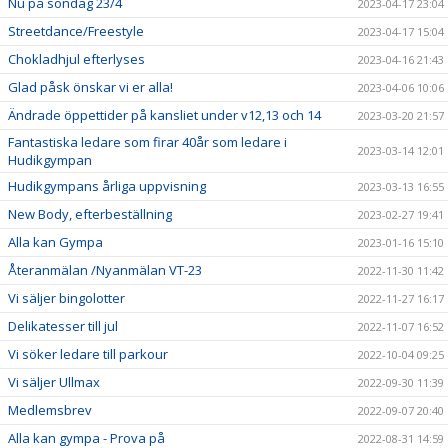
Nu på söndag 23/4
2023-04-17 23:04
Streetdance/Freestyle
2023-04-17 15:04
Chokladhjul efterlyses
2023-04-16 21:43
Glad påsk önskar vi er alla!
2023-04-06 10:06
Ändrade öppettider på kansliet under v12,13 och 14
2023-03-20 21:57
Fantastiska ledare som firar 40år som ledare i
2023-03-14 12:01
Hudikgympan
Hudikgympans årliga uppvisning
2023-03-13 16:55
New Body, efterbeställning
2023-02-27 19:41
Alla kan Gympa
2023-01-16 15:10
Återanmälan /Nyanmälan VT-23
2022-11-30 11:42
Vi säljer bingolotter
2022-11-27 16:17
Delikatesser till jul
2022-11-07 16:52
Vi söker ledare till parkour
2022-10-04 09:25
Vi säljer Ullmax
2022-09-30 11:39
Medlemsbrev
2022-09-07 20:40
Alla kan gympa - Prova på
2022-08-31 14:59