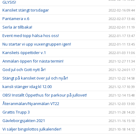
GLYSIS!
Kansliet stängt torsdagar
2022-02-16 09:44
Pantamera v.6
2022-02-07 13:46
Serla är tillbaka!
2022-02-01 11:19
Event med topp hälsa hos oss!
2022-01-17 13:47
Nu startar vi upp vuxengruppen igen!
2022-01-11 13:45
Kansliets öppettider v.1
2022-01-03 11:06
Anmälan öppen för nästa termin!
2021-12-27 11:34
God jul och Gott nytt år!
2021-12-24 01:17
Stängt på kansliet över jul och nyår!
2021-12-22 14:58
kansli stänger idag kl 12.00
2021-12-17 10:39
OBS! Inställt Öppethus för parkour på jullovet!
2021-12-14 15:48
Återanmälan/Nyanmälan VT22
2021-12-03 13:00
Grattis Trupp 3
2021-11-28 14:20
Gävleborgsjakten 2021
2021-11-16 15:18
Vi säljer bingolottos julkalender!
2021-10-18 14:12