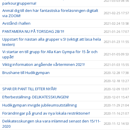
2021-03-03 08:56
parkourgrupperna!
Anmäl dig till den här fantastiska föreläsningen digitalt
2021-02-25 17:57
via ZOOM!
Avstånd i hallen
2021-02-24 13:58
PANTAMERA NU PÅ TORSDAG 28/1!!
2021-01-26 17:07
Uppstart för nästan alla grupper v.5! (viktigt att läsa hela
2021-01-23 11:55
texten)
Vi startar en till grupp för Alla Kan Gympa för 15 år och
2021-01-05 09:53
uppåt!
Viktig information angående vårterminen 2021!
2021-01-03 15:55
Brushane till Hudikgympan
2020-12-28 17:38
2020-12-18 13:27
SPAR ER PANT TILL EFTER NYÅR!
2020-12-09 13:07
Efterbeställning- DELIKATESSKUNGEN!
2020-12-01 15:47
Hudikgympan invigde jubileumsutställning
2020-11-29 21:04
Förändringar på grund av nya lokala restriktioner!
2020-11-16 21:07
Delikatesskungen ska vara inlämnad senast den 15/11-
2020-11-12 14:53
2020