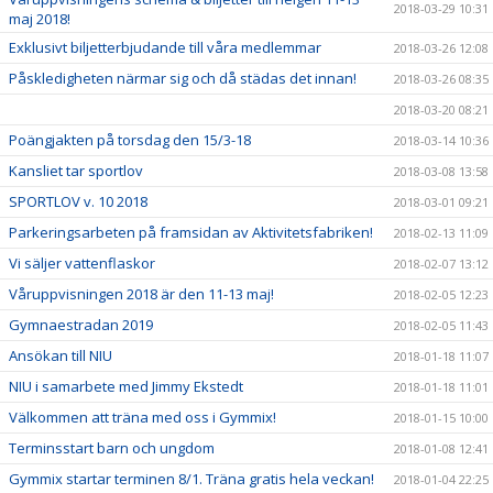
2018-03-29 10:31
maj 2018!
Exklusivt biljetterbjudande till våra medlemmar
2018-03-26 12:08
Påskledigheten närmar sig och då städas det innan!
2018-03-26 08:35
2018-03-20 08:21
Poängjakten på torsdag den 15/3-18
2018-03-14 10:36
Kansliet tar sportlov
2018-03-08 13:58
SPORTLOV v. 10 2018
2018-03-01 09:21
Parkeringsarbeten på framsidan av Aktivitetsfabriken!
2018-02-13 11:09
Vi säljer vattenflaskor
2018-02-07 13:12
Våruppvisningen 2018 är den 11-13 maj!
2018-02-05 12:23
Gymnaestradan 2019
2018-02-05 11:43
Ansökan till NIU
2018-01-18 11:07
NIU i samarbete med Jimmy Ekstedt
2018-01-18 11:01
Välkommen att träna med oss i Gymmix!
2018-01-15 10:00
Terminsstart barn och ungdom
2018-01-08 12:41
Gymmix startar terminen 8/1. Träna gratis hela veckan!
2018-01-04 22:25