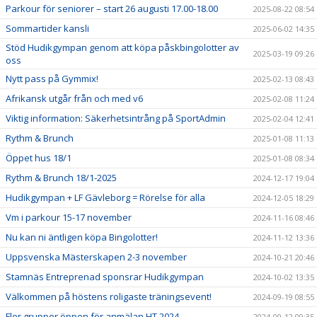
Parkour för seniorer – start 26 augusti 17.00-18.00
2025-08-22 08:54
Sommartider kansli
2025-06-02 14:35
Stöd Hudikgympan genom att köpa påskbingolotter av
2025-03-19 09:26
oss
Nytt pass på Gymmix!
2025-02-13 08:43
Afrikansk utgår från och med v6
2025-02-08 11:24
Viktig information: Säkerhetsintrång på SportAdmin
2025-02-04 12:41
Rythm & Brunch
2025-01-08 11:13
Öppet hus 18/1
2025-01-08 08:34
Rythm & Brunch 18/1-2025
2024-12-17 19:04
Hudikgympan + LF Gävleborg = Rörelse för alla
2024-12-05 18:29
Vm i parkour 15-17 november
2024-11-16 08:46
Nu kan ni äntligen köpa Bingolotter!
2024-11-12 13:36
Uppsvenska Mästerskapen 2-3 november
2024-10-21 20:46
Stamnäs Entreprenad sponsrar Hudikgympan
2024-10-02 13:35
Välkommen på höstens roligaste träningsevent!
2024-09-19 08:55
Fler grupper öppen för anmälan HT 2024
2024-09-12 09:35