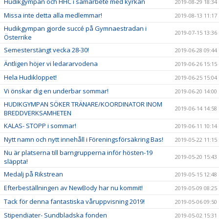
Hudikgympan och HHC i samarbete med kyrkan
2019-08-29 18:34
Missa inte detta alla medlemmar!
2019-08-13 11:17
Hudikgympan gjorde succé på Gymnaestradan i
2019-07-15 13:36
Österrike
Semesterstängt vecka 28-30!
2019-06-28 09:44
Äntligen höjer vi ledararvodena
2019-06-26 15:15
Hela Hudikloppet!
2019-06-25 15:04
Vi önskar dig en underbar sommar!
2019-06-20 14:00
HUDIKGYMPAN SÖKER TRÄNARE/KOORDINATOR INOM
2019-06-14 14:58
BREDDVERKSAMHETEN
KALAS- STOPP i sommar!
2019-06-11 10:14
Nytt namn och nytt innehåll i Föreningsförsäkring Bas!
2019-05-22 11:15
Nu är platserna till barngrupperna inför hösten-19
2019-05-20 15:43
släppta!
Medalj på Rikstrean
2019-05-15 12:48
Efterbeställningen av NewBody har nu kommit!
2019-05-09 08:25
Tack för denna fantastiska våruppvisning 2019!
2019-05-06 09:50
Stipendiater- Sundbladska fonden
2019-05-02 15:31