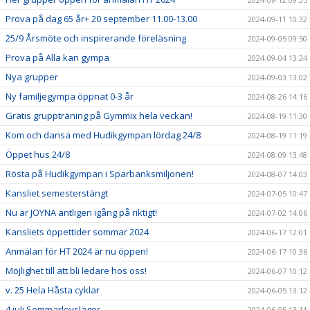
Prova på dag 65 år+ 20 september 11.00-13.00
2024-09-11 10:32
25/9 Årsmöte och inspirerande föreläsning
2024-09-05 09:50
Prova på Alla kan gympa
2024-09-04 13:24
Nya grupper
2024-09-03 13:02
Ny familjegympa öppnat 0-3 år
2024-08-26 14:16
Gratis gruppträning på Gymmix hela veckan!
2024-08-19 11:30
Kom och dansa med Hudikgympan lördag 24/8
2024-08-19 11:19
Öppet hus 24/8
2024-08-09 13:48
Rösta på Hudikgympan i Sparbanksmiljonen!
2024-08-07 14:03
Kansliet semesterstängt
2024-07-05 10:47
Nu är JOYNA äntligen igång på riktigt!
2024-07-02 14:06
Kansliets öppettider sommar 2024
2024-06-17 12:01
Anmälan för HT 2024 är nu öppen!
2024-06-17 10:36
Möjlighet till att bli ledare hos oss!
2024-06-07 10:12
v. 25 Hela Håsta cyklar
2024-06-05 13:12
4 juli Sommarlovsläger
2024-06-05 13:11