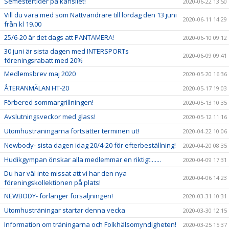
Semestertider på kansliet!
2020-06-22 13:50
Vill du vara med som Nattvandrare till lördag den 13 juni
2020-06-11 14:29
från kl 19.00
25/6-20 är det dags att PANTAMERA!
2020-06-10 09:12
30 juni är sista dagen med INTERSPORTs
2020-06-09 09:41
föreningsrabatt med 20%
Medlemsbrev maj 2020
2020-05-20 16:36
ÅTERANMÄLAN HT-20
2020-05-17 19:03
Förbered sommargrillningen!
2020-05-13 10:35
Avslutningsveckor med glass!
2020-05-12 11:16
Utomhusträningarna fortsätter terminen ut!
2020-04-22 10:06
Newbody- sista dagen idag 20/4-20 för efterbeställning!
2020-04-20 08:35
Hudikgympan önskar alla medlemmar en riktigt.......
2020-04-09 17:31
Du har väl inte missat att vi har den nya
2020-04-06 14:23
föreningskollektionen på plats!
NEWBODY- förlänger försäljningen!
2020-03-31 10:31
Utomhusträningar startar denna vecka
2020-03-30 12:15
Information om träningarna och Folkhälsomyndigheten!
2020-03-25 15:37