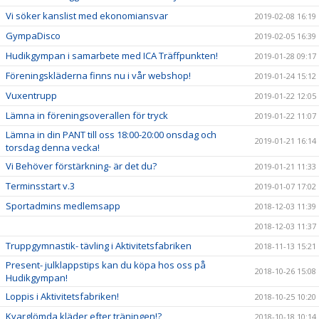
Vi söker kanslist med ekonomiansvar
2019-02-08 16:19
GympaDisco
2019-02-05 16:39
Hudikgympan i samarbete med ICA Träffpunkten!
2019-01-28 09:17
Föreningskläderna finns nu i vår webshop!
2019-01-24 15:12
Vuxentrupp
2019-01-22 12:05
Lämna in föreningsoverallen för tryck
2019-01-22 11:07
Lämna in din PANT till oss 18:00-20:00 onsdag och
2019-01-21 16:14
torsdag denna vecka!
Vi Behöver förstärkning- är det du?
2019-01-21 11:33
Terminsstart v.3
2019-01-07 17:02
Sportadmins medlemsapp
2018-12-03 11:39
2018-12-03 11:37
Truppgymnastik- tävling i Aktivitetsfabriken
2018-11-13 15:21
Present- julklappstips kan du köpa hos oss på
2018-10-26 15:08
Hudikgympan!
Loppis i Aktivitetsfabriken!
2018-10-25 10:20
Kvarglömda kläder efter träningen!?
2018-10-18 10:14