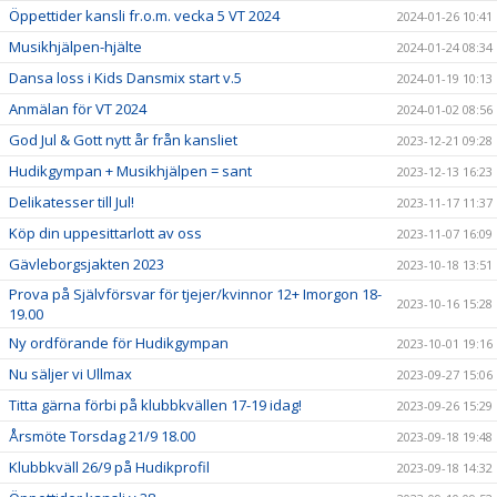
Öppettider kansli fr.o.m. vecka 5 VT 2024
2024-01-26 10:41
Musikhjälpen-hjälte
2024-01-24 08:34
Dansa loss i Kids Dansmix start v.5
2024-01-19 10:13
Anmälan för VT 2024
2024-01-02 08:56
God Jul & Gott nytt år från kansliet
2023-12-21 09:28
Hudikgympan + Musikhjälpen = sant
2023-12-13 16:23
Delikatesser till Jul!
2023-11-17 11:37
Köp din uppesittarlott av oss
2023-11-07 16:09
Gävleborgsjakten 2023
2023-10-18 13:51
Prova på Självförsvar för tjejer/kvinnor 12+ Imorgon 18-
2023-10-16 15:28
19.00
Ny ordförande för Hudikgympan
2023-10-01 19:16
Nu säljer vi Ullmax
2023-09-27 15:06
Titta gärna förbi på klubbkvällen 17-19 idag!
2023-09-26 15:29
Årsmöte Torsdag 21/9 18.00
2023-09-18 19:48
Klubbkväll 26/9 på Hudikprofil
2023-09-18 14:32