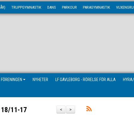
ÅR)
TRUPPGYMNASTIK
DANS
PARKOUR
PARAGYMNASTIK
VUXENGRU
 FÖRENINGEN
NYHETER
LF GÄVLEBORG - RÖRELSE FÖR ALLA
HYRA/
l 18/11-17
<
>