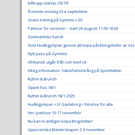
Killtrupp startas 29/10!
Årsmöte onsdag 25:e september
Gratis träning på Gymmix v.36
Parkour för seniorer – start 26 augusti 17.00-18.00
Sommartider kansli
Stöd Hudikgympan genom att köpa påskbingolotter av oss
Nytt pass på Gymmix!
Afrikansk utgår från och med v6
Viktig information: Säkerhetsintrång på SportAdmin
Rythm & Brunch
Öppet hus 18/1
Rythm & Brunch 18/1-2025
Hudikgympan + LF Gävleborg = Rörelse för alla
Vm i parkour 15-17 november
Nu kan ni äntligen köpa Bingolotter!
Uppsvenska Mästerskapen 2-3 november