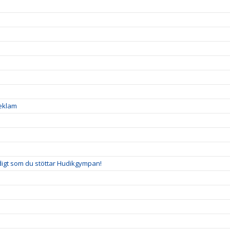
reklam
idigt som du stöttar Hudikgympan!