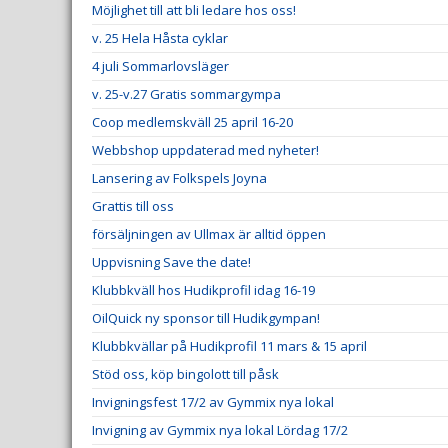
Möjlighet till att bli ledare hos oss!
v. 25 Hela Håsta cyklar
4 juli Sommarlovsläger
v. 25-v.27 Gratis sommargympa
Coop medlemskväll 25 april 16-20
Webbshop uppdaterad med nyheter!
Lansering av Folkspels Joyna
Grattis till oss
försäljningen av Ullmax är alltid öppen
Uppvisning Save the date!
Klubbkväll hos Hudikprofil idag 16-19
OilQuick ny sponsor till Hudikgympan!
Klubbkvällar på Hudikprofil 11 mars & 15 april
Stöd oss, köp bingolott till påsk
Invigningsfest 17/2 av Gymmix nya lokal
Invigning av Gymmix nya lokal Lördag 17/2