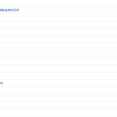
88;&#65039;
00