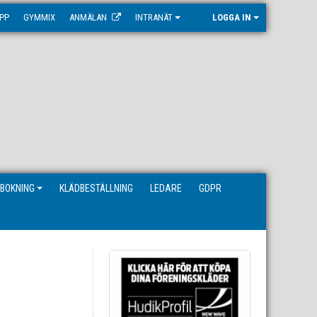
PP
GYMMIX
ANMÄLAN
INTRANÄT
LOGGA IN
BOKNING
KLÄDBESTÄLLNING
LEDARE
GDPR