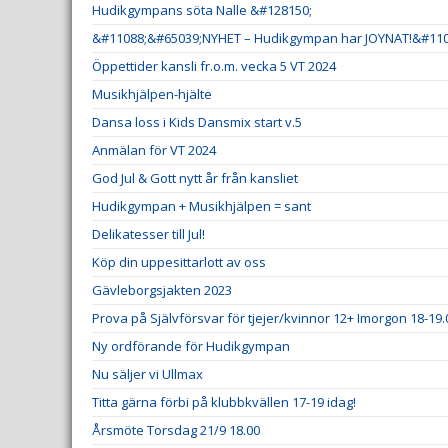
Hudikgympans söta Nalle &#128150;
&#11088;&#65039;NYHET – Hudikgympan har JOYNAT!&#110
Öppettider kansli fr.o.m. vecka 5 VT 2024
Musikhjälpen-hjälte
Dansa loss i Kids Dansmix start v.5
Anmälan för VT 2024
God Jul & Gott nytt år från kansliet
Hudikgympan + Musikhjälpen = sant
Delikatesser till Jul!
Köp din uppesittarlott av oss
Gävleborgsjakten 2023
Prova på Självförsvar för tjejer/kvinnor 12+ Imorgon 18-19.
Ny ordförande för Hudikgympan
Nu säljer vi Ullmax
Titta gärna förbi på klubbkvällen 17-19 idag!
Årsmöte Torsdag 21/9 18.00