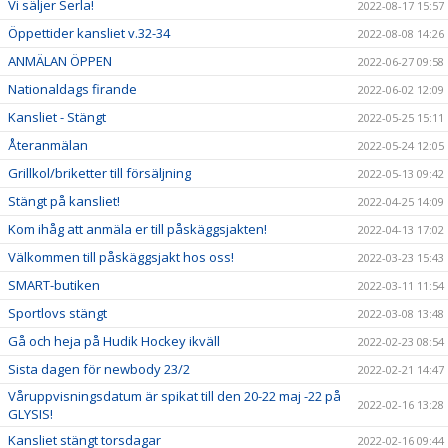
Vi säljer Serla!
2022-08-17 15:57
Öppettider kansliet v.32-34
2022-08-08 14:26
ANMÄLAN ÖPPEN
2022-06-27 09:58
Nationaldags firande
2022-06-02 12:09
Kansliet - Stängt
2022-05-25 15:11
Återanmälan
2022-05-24 12:05
Grillkol/briketter till försäljning
2022-05-13 09:42
Stängt på kansliet!
2022-04-25 14:09
Kom ihåg att anmäla er till påskäggsjakten!
2022-04-13 17:02
Välkommen till påskäggsjakt hos oss!
2022-03-23 15:43
SMART-butiken
2022-03-11 11:54
Sportlovs stängt
2022-03-08 13:48
Gå och heja på Hudik Hockey ikväll
2022-02-23 08:54
Sista dagen för newbody 23/2
2022-02-21 14:47
Våruppvisningsdatum är spikat till den 20-22 maj -22 på
2022-02-16 13:28
GLYSIS!
Kansliet stängt torsdagar
2022-02-16 09:44