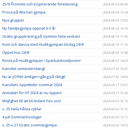
25/9 Årsmöte och inspirerande föreläsning
2024-09-05 09:50
Prova på Alla kan gympa
2024-09-04 13:24
Nya grupper
2024-09-03 13:02
Ny familjegympa öppnat 0-3 år
2024-08-26 14:16
Gratis gruppträning på Gymmix hela veckan!
2024-08-19 11:30
Kom och dansa med Hudikgympan lördag 24/8
2024-08-19 11:19
Öppet hus 24/8
2024-08-09 13:48
Rösta på Hudikgympan i Sparbanksmiljonen!
2024-08-07 14:03
Kansliet semesterstängt
2024-07-05 10:47
Nu är JOYNA äntligen igång på riktigt!
2024-07-02 14:06
Kansliets öppettider sommar 2024
2024-06-17 12:01
Anmälan för HT 2024 är nu öppen!
2024-06-17 10:36
Möjlighet till att bli ledare hos oss!
2024-06-07 10:12
v. 25 Hela Håsta cyklar
2024-06-05 13:12
4 juli Sommarlovsläger
2024-06-05 13:11
v. 25-v.27 Gratis sommargympa
2024-06-03 14:05