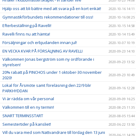
2020-10-23 14:08
Hjälp oss att bli bättre med att svara på en kort enkät!
2020-10-16 14:11
Gymnastikförbundets rekommendationer till oss!
2020-10-16 08:25
Efterbeställning på Ravelli!
2020-10-15 14:58
Ravelli finns nu att hämta!
2020-10-14 15:49
Försäljningar och erbjudanden innan jul!
2020-10-07 10:19
EN VECKA KVAR PÅ FÖRSÄLJNING AV RAVELLI
2020-09-23 14:10
Välkommen Jonas bergström som ny ordförande i
2020-09-23 13:52
styrelsen!
20% rabatt på PINCHOS under 1 oktober-30 november
2020-09-23 10:49
2020!
Lokal för Årsmöte samt föreläsning den 22/9 blir
2020-09-16 12:28
PARKHYDDAN
Vi är rädda om vår personal
2020-09-09 16:25
Välkommen till en ny termin!
2020-08-25 11:35
SNART TERMINSSTART
2020-08-05 15:44
Semestertider på kansliet!
2020-06-22 13:50
Vill du vara med som Nattvandrare till lördag den 13 juni
2020-06-11 14:29