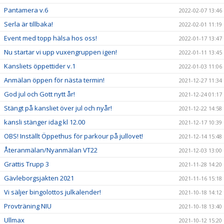
Pantamera v.6
2022-02-07 13:46
Serla är tillbaka!
2022-02-01 11:19
Event med topp hälsa hos oss!
2022-01-17 13:47
Nu startar vi upp vuxengruppen igen!
2022-01-11 13:45
Kansliets öppettider v.1
2022-01-03 11:06
Anmälan öppen för nästa termin!
2021-12-27 11:34
God jul och Gott nytt år!
2021-12-24 01:17
Stängt på kansliet över jul och nyår!
2021-12-22 14:58
kansli stänger idag kl 12.00
2021-12-17 10:39
OBS! Inställt Öppethus för parkour på jullovet!
2021-12-14 15:48
Återanmälan/Nyanmälan VT22
2021-12-03 13:00
Grattis Trupp 3
2021-11-28 14:20
Gävleborgsjakten 2021
2021-11-16 15:18
Vi säljer bingolottos julkalender!
2021-10-18 14:12
Provträning NIU
2021-10-18 13:40
Ullmax
2021-10-12 15:20