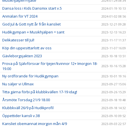
Musikhjälpen-hjälte
2024-01-24 08:34
Dansa loss i Kids Dansmix start v.5
2024-01-19 10:13
Anmälan för VT 2024
2024-01-02 08:56
God Jul & Gott nytt år från kansliet
2023-12-21 09:28
Hudikgympan + Musikhjälpen = sant
2023-12-13 16:23
Delikatesser till Jul!
2023-11-17 11:37
Köp din uppesittarlott av oss
2023-11-07 16:09
Gävleborgsjakten 2023
2023-10-18 13:51
Prova på Självförsvar för tjejer/kvinnor 12+ Imorgon 18-
2023-10-16 15:28
19.00
Ny ordförande för Hudikgympan
2023-10-01 19:16
Nu säljer vi Ullmax
2023-09-27 15:06
Titta gärna förbi på klubbkvällen 17-19 idag!
2023-09-26 15:29
Årsmöte Torsdag 21/9 18.00
2023-09-18 19:48
Klubbkväll 26/9 på Hudikprofil
2023-09-18 14:32
Öppettider kansli v.38
2023-09-10 09:52
Kansliet obemannat imorgon mån 4/9
2023-09-03 22:57