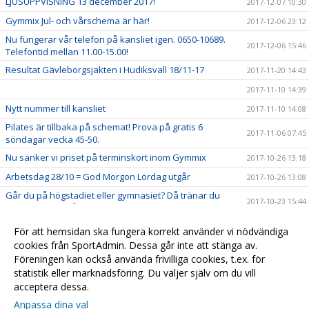
LJUSUPPVISNING 13 december 2017!
2017-12-07 10:30
Gymmix Jul- och vårschema är här!
2017-12-06 23:12
Nu fungerar vår telefon på kansliet igen. 0650-10689.
2017-12-06 15:46
Telefontid mellan 11.00-15.00!
Resultat Gävleborgsjakten i Hudiksvall 18/11-17
2017-11-20 14:43
2017-11-10 14:39
Nytt nummer till kansliet
2017-11-10 14:08
Pilates är tillbaka på schemat! Prova på gratis 6
2017-11-06 07:45
söndagar vecka 45-50.
Nu sänker vi priset på terminskort inom Gymmix
2017-10-26 13:18
Arbetsdag 28/10 = God Morgon Lördag utgår
2017-10-26 13:08
Går du på högstadiet eller gymnasiet? Då tränar du
2017-10-23 15:44
gratis hos oss på höstlovet. Välkommen!
Familjevecka måndag-torsdag vecka 43
2017-10-12 14:15
För att hemsidan ska fungera korrekt använder vi nödvändiga
Välkommen till Hudikgympans nya hemsida
cookies från SportAdmin. Dessa går inte att stänga av.
2017-09-06 15:01
Föreningen kan också använda frivilliga cookies, t.ex. för
Schema Gymmix
2017-09-06 14:52
statistik eller marknadsföring. Du väljer själv om du vill
acceptera dessa.
Anpassa dina val