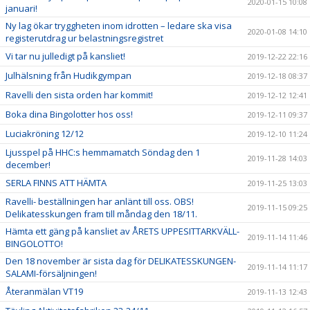
2020-01-15 10:08
januari!
Ny lag ökar tryggheten inom idrotten – ledare ska visa
2020-01-08 14:10
registerutdrag ur belastningsregistret
Vi tar nu julledigt på kansliet!
2019-12-22 22:16
Julhälsning från Hudikgympan
2019-12-18 08:37
Ravelli den sista orden har kommit!
2019-12-12 12:41
Boka dina Bingolotter hos oss!
2019-12-11 09:37
Luciakröning 12/12
2019-12-10 11:24
Ljusspel på HHC:s hemmamatch Söndag den 1
2019-11-28 14:03
december!
SERLA FINNS ATT HÄMTA
2019-11-25 13:03
Ravelli- beställningen har anlänt till oss. OBS!
2019-11-15 09:25
Delikatesskungen fram till måndag den 18/11.
Hämta ett gäng på kansliet av ÅRETS UPPESITTARKVÄLL-
2019-11-14 11:46
BINGOLOTTO!
Den 18 november är sista dag för DELIKATESSKUNGEN-
2019-11-14 11:17
SALAMI-försäljningen!
Återanmälan VT19
2019-11-13 12:43