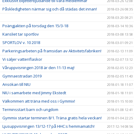
Exklusivt biljetterbjudande till våra medlemmar
2018-03-26 12:08
Påskledigheten närmar sig och då städas det innan!
2018-03-26 08:35
2018-03-20 08:21
Poängjakten på torsdag den 15/3-18
2018-03-14 10:36
Kansliet tar sportlov
2018-03-08 13:58
SPORTLOV v. 10 2018
2018-03-01 09:21
Parkeringsarbeten på framsidan av Aktivitetsfabriken!
2018-02-13 11:09
Vi säljer vattenflaskor
2018-02-07 13:12
Våruppvisningen 2018 är den 11-13 maj!
2018-02-05 12:23
Gymnaestradan 2019
2018-02-05 11:43
Ansökan till NIU
2018-01-18 11:07
NIU i samarbete med Jimmy Ekstedt
2018-01-18 11:01
Välkommen att träna med oss i Gymmix!
2018-01-15 10:00
Terminsstart barn och ungdom
2018-01-08 12:41
Gymmix startar terminen 8/1. Träna gratis hela veckan!
2018-01-04 22:25
Ljusuppvisningen 13/12-17 på HHC:s hemmamatch!
2017-12-14 08:56