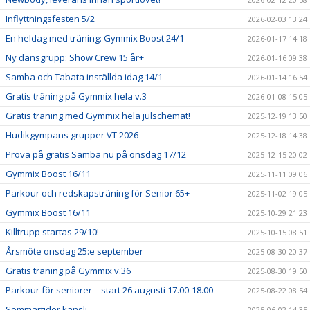
Inflyttningsfesten 5/2
2026-02-03 13:24
En heldag med träning: Gymmix Boost 24/1
2026-01-17 14:18
Ny dansgrupp: Show Crew 15 år+
2026-01-16 09:38
Samba och Tabata inställda idag 14/1
2026-01-14 16:54
Gratis träning på Gymmix hela v.3
2026-01-08 15:05
Gratis träning med Gymmix hela julschemat!
2025-12-19 13:50
Hudikgympans grupper VT 2026
2025-12-18 14:38
Prova på gratis Samba nu på onsdag 17/12
2025-12-15 20:02
Gymmix Boost 16/11
2025-11-11 09:06
Parkour och redskapsträning för Senior 65+
2025-11-02 19:05
Gymmix Boost 16/11
2025-10-29 21:23
Killtrupp startas 29/10!
2025-10-15 08:51
Årsmöte onsdag 25:e september
2025-08-30 20:37
Gratis träning på Gymmix v.36
2025-08-30 19:50
Parkour för seniorer – start 26 augusti 17.00-18.00
2025-08-22 08:54
Sommartider kansli
2025-06-02 14:35