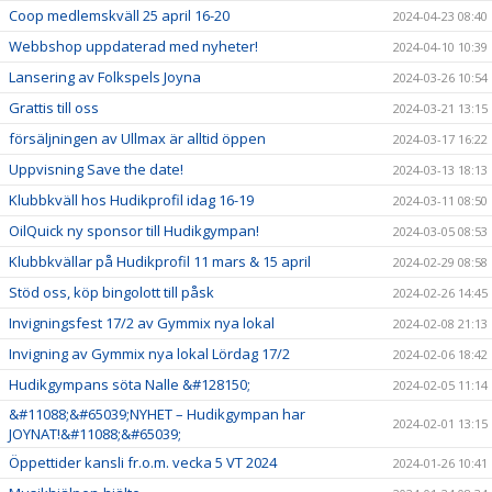
Coop medlemskväll 25 april 16-20
2024-04-23 08:40
Webbshop uppdaterad med nyheter!
2024-04-10 10:39
Lansering av Folkspels Joyna
2024-03-26 10:54
Grattis till oss
2024-03-21 13:15
försäljningen av Ullmax är alltid öppen
2024-03-17 16:22
Uppvisning Save the date!
2024-03-13 18:13
Klubbkväll hos Hudikprofil idag 16-19
2024-03-11 08:50
OilQuick ny sponsor till Hudikgympan!
2024-03-05 08:53
Klubbkvällar på Hudikprofil 11 mars & 15 april
2024-02-29 08:58
Stöd oss, köp bingolott till påsk
2024-02-26 14:45
Invigningsfest 17/2 av Gymmix nya lokal
2024-02-08 21:13
Invigning av Gymmix nya lokal Lördag 17/2
2024-02-06 18:42
Hudikgympans söta Nalle &#128150;
2024-02-05 11:14
&#11088;&#65039;NYHET – Hudikgympan har
2024-02-01 13:15
JOYNAT!&#11088;&#65039;
Öppettider kansli fr.o.m. vecka 5 VT 2024
2024-01-26 10:41