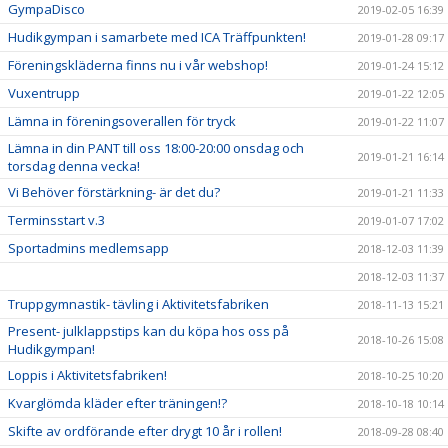
GympaDisco
2019-02-05 16:39
Hudikgympan i samarbete med ICA Träffpunkten!
2019-01-28 09:17
Föreningskläderna finns nu i vår webshop!
2019-01-24 15:12
Vuxentrupp
2019-01-22 12:05
Lämna in föreningsoverallen för tryck
2019-01-22 11:07
Lämna in din PANT till oss 18:00-20:00 onsdag och
2019-01-21 16:14
torsdag denna vecka!
Vi Behöver förstärkning- är det du?
2019-01-21 11:33
Terminsstart v.3
2019-01-07 17:02
Sportadmins medlemsapp
2018-12-03 11:39
2018-12-03 11:37
Truppgymnastik- tävling i Aktivitetsfabriken
2018-11-13 15:21
Present- julklappstips kan du köpa hos oss på
2018-10-26 15:08
Hudikgympan!
Loppis i Aktivitetsfabriken!
2018-10-25 10:20
Kvarglömda kläder efter träningen!?
2018-10-18 10:14
Skifte av ordförande efter drygt 10 år i rollen!
2018-09-28 08:40