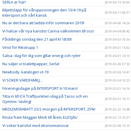
SERLA är här!
2019-04-15 10:00
Biljettsläpp för våruppvisningen den 13/4-19 på
2019-04-11 08:37
Intersport och vårt kansli.
Nu är det bara att ladda inför sommaren 2019!
2019-04-08 14:26
Vi hälsar vår nya kanslist Carina välkommen till oss!
2019-04-04 08:42
PåskBingo söndag den 21 april kl 18:00!
2019-04-03 10:36
Vinst för Rikstrupp 1
2019-04-01 15:02
Salsa- dag för dig som gillar energi och rytm!
2019-04-01 14:13
Nu säljer vi toalettpapper, Serla!
2019-03-20 07:53
Newbody- katalogen vt-19
2019-03-06 16:47
VI SÖKER VÄRDFAMILJ...
2019-03-04 10:23
Föreningsdagar på INTERSPORT 6-10 mars!
2019-03-01 14:16
Titta in till ICA Träffpunkten idag på Tacos och en
2019-03-01 14:11
Gymmix- tävling!
MEDLEMSRABATT 23/2 imorgon på INTERSPORT, 25%!
2019-02-22 16:48
Rösta fram Maggan Mörk till årets ELDSJÄL!
2019-02-13 10:27
Vi söker kanslist med ekonomiansvar
2019-02-08 16:19