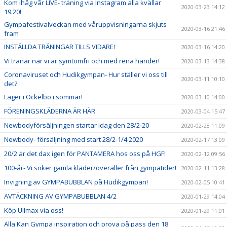
Kom ihåg vår LIVE- träning via Instagram alla kvällar
2020-03-23 14:12
19.20!
Gympafestivalveckan med våruppvisningarna skjuts
2020-03-16 21:46
fram
INSTÄLLDA TRÄNINGAR TILLS VIDARE!
2020-03-16 14:20
Vi tränar när vi är symtomfri och med rena händer!
2020-03-13 14:38
Coronaviruset och Hudikgympan- Hur ställer vi oss till
2020-03-11 10:10
det?
Läger i Ockelbo i sommar!
2020-03-10 14:00
FÖRENINGSKLÄDERNA ÄR HÄR
2020-03-04 15:47
Newbodyförsäljningen startar idag den 28/2-20
2020-02-28 11:09
Newbody- försäljning med start 28/2-1/4 2020
2020-02-17 13:09
20/2 är det dax igen för PANTAMERA hos oss på HGF!
2020-02-12 09:56
100-år- Vi söker gamla kläder/overaller från gympatider!
2020-02-11 13:28
Invigning av GYMPABUBBLAN på Hudikgympan!
2020-02-05 10:41
AVTÄCKNING AV GYMPABUBBLAN 4/2
2020-01-29 14:04
Köp Ullmax via oss!
2020-01-29 11:01
Alla Kan Gympa inspiration och prova på pass den 18