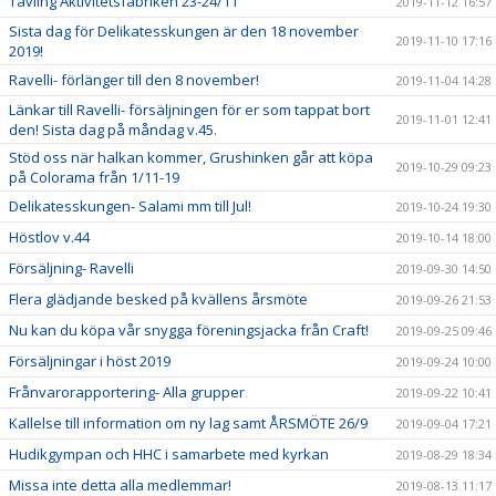
Tävling Aktivitetsfabriken 23-24/11
2019-11-12 16:57
Sista dag för Delikatesskungen är den 18 november
2019-11-10 17:16
2019!
Ravelli- förlänger till den 8 november!
2019-11-04 14:28
Länkar till Ravelli- försäljningen för er som tappat bort
2019-11-01 12:41
den! Sista dag på måndag v.45.
Stöd oss när halkan kommer, Grushinken går att köpa
2019-10-29 09:23
på Colorama från 1/11-19
Delikatesskungen- Salami mm till Jul!
2019-10-24 19:30
Höstlov v.44
2019-10-14 18:00
Försäljning- Ravelli
2019-09-30 14:50
Flera glädjande besked på kvällens årsmöte
2019-09-26 21:53
Nu kan du köpa vår snygga föreningsjacka från Craft!
2019-09-25 09:46
Försäljningar i höst 2019
2019-09-24 10:00
Frånvarorapportering- Alla grupper
2019-09-22 10:41
Kallelse till information om ny lag samt ÅRSMÖTE 26/9
2019-09-04 17:21
Hudikgympan och HHC i samarbete med kyrkan
2019-08-29 18:34
Missa inte detta alla medlemmar!
2019-08-13 11:17