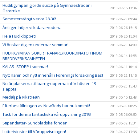
Hudikgympan gjorde succé på Gymnaestradan i
2019-07-15 13:36
Österrike
Semesterstängt vecka 28-30!
2019-06-28 09:44
Äntligen höjer vi ledararvodena
2019-06-26 15:15
Hela Hudikloppet!
2019-06-25 15:04
Vi önskar dig en underbar sommar!
2019-06-20 14:00
HUDIKGYMPAN SÖKER TRÄNARE/KOORDINATOR INOM
2019-06-14 14:58
BREDDVERKSAMHETEN
KALAS- STOPP i sommar!
2019-06-11 10:14
Nytt namn och nytt innehåll i Föreningsförsäkring Bas!
2019-05-22 11:15
Nu är platserna till barngrupperna inför hösten-19
2019-05-20 15:43
släppta!
Medalj på Rikstrean
2019-05-15 12:48
Efterbeställningen av NewBody har nu kommit!
2019-05-09 08:25
Tack för denna fantastiska våruppvisning 2019!
2019-05-06 09:50
Stipendiater- Sundbladska fonden
2019-05-02 15:31
Lotterivinster till Våruppvisningen!
2019-04-27 17:35