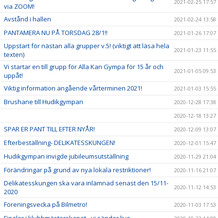
2021-02-25 17:57
via ZOOM!
Avstånd i hallen
2021-02-24 13:58
PANTAMERA NU PÅ TORSDAG 28/1!!
2021-01-26 17:07
Uppstart för nästan alla grupper v.5! (viktigt att läsa hela
2021-01-23 11:55
texten)
Vi startar en till grupp för Alla Kan Gympa för 15 år och
2021-01-05 09:53
uppåt!
Viktig information angående vårterminen 2021!
2021-01-03 15:55
Brushane till Hudikgympan
2020-12-28 17:38
2020-12-18 13:27
SPAR ER PANT TILL EFTER NYÅR!
2020-12-09 13:07
Efterbeställning- DELIKATESSKUNGEN!
2020-12-01 15:47
Hudikgympan invigde jubileumsutställning
2020-11-29 21:04
Förändringar på grund av nya lokala restriktioner!
2020-11-16 21:07
Delikatesskungen ska vara inlämnad senast den 15/11-
2020-11-12 14:53
2020
Föreningsvecka på Bilmetro!
2020-11-03 17:53
Finaler i klubbmästerskapet - vi sänder live