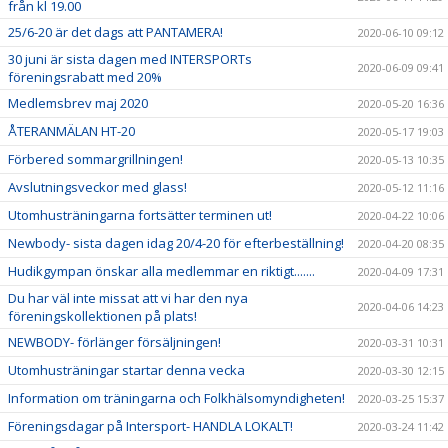
från kl 19.00
25/6-20 är det dags att PANTAMERA!
2020-06-10 09:12
30 juni är sista dagen med INTERSPORTs
2020-06-09 09:41
föreningsrabatt med 20%
Medlemsbrev maj 2020
2020-05-20 16:36
ÅTERANMÄLAN HT-20
2020-05-17 19:03
Förbered sommargrillningen!
2020-05-13 10:35
Avslutningsveckor med glass!
2020-05-12 11:16
Utomhusträningarna fortsätter terminen ut!
2020-04-22 10:06
Newbody- sista dagen idag 20/4-20 för efterbeställning!
2020-04-20 08:35
Hudikgympan önskar alla medlemmar en riktigt.......
2020-04-09 17:31
Du har väl inte missat att vi har den nya
2020-04-06 14:23
föreningskollektionen på plats!
NEWBODY- förlänger försäljningen!
2020-03-31 10:31
Utomhusträningar startar denna vecka
2020-03-30 12:15
Information om träningarna och Folkhälsomyndigheten!
2020-03-25 15:37
Föreningsdagar på Intersport- HANDLA LOKALT!
2020-03-24 11:42