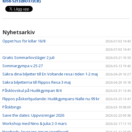
8358-52132BD372CB}
HYRA/BOKNING
KLÄDBESTÄLLNING
LEDARE
Nyhetsarkiv
Öppet hus för killar 16/8
2026-07-03 14:43
GDPR
2026-07-03 14:41
VÅR HISTORIA
Gratis Sommarlovsläger 2 juli
2026-05-21 10:55
Sommargympa v.25-27
2026-05-13 19:42
PRESS
Säkra dina biljetter till En Voltande resa i tiden 1-2 maj
2026-04-29 10:27
Säkra biljetterna till Flippos Resa 3 maj
2026-04-29 10:18
Påsklovskul på Hudikgympan 8/4
2026-03-31 13:45
Flippos påskerbjudande: Hudikgympans Nalle nu 99 kr
2026-03-25 13:47
Påskbingo
2026-03-19 08:09
Save the dates: Uppvisningar 2026
2026-02-23 09:38
Workshop med Nino & Julia 2-3 mars
2026-02-17 11:15
Newbody, leverans innan sportlovet!
2026-02-12 20:58