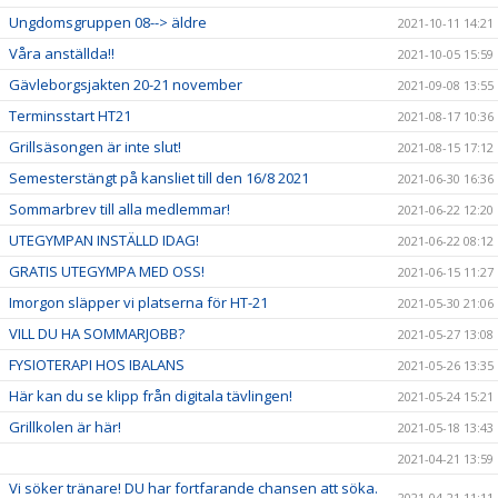
Ungdomsgruppen 08--> äldre
2021-10-11 14:21
Våra anställda!!
2021-10-05 15:59
Gävleborgsjakten 20-21 november
2021-09-08 13:55
Terminsstart HT21
2021-08-17 10:36
Grillsäsongen är inte slut!
2021-08-15 17:12
Semesterstängt på kansliet till den 16/8 2021
2021-06-30 16:36
Sommarbrev till alla medlemmar!
2021-06-22 12:20
UTEGYMPAN INSTÄLLD IDAG!
2021-06-22 08:12
GRATIS UTEGYMPA MED OSS!
2021-06-15 11:27
Imorgon släpper vi platserna för HT-21
2021-05-30 21:06
VILL DU HA SOMMARJOBB?
2021-05-27 13:08
FYSIOTERAPI HOS IBALANS
2021-05-26 13:35
Här kan du se klipp från digitala tävlingen!
2021-05-24 15:21
Grillkolen är här!
2021-05-18 13:43
2021-04-21 13:59
Vi söker tränare! DU har fortfarande chansen att söka.
2021-04-21 11:11