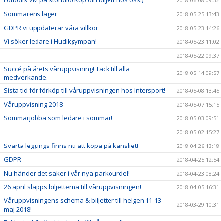
2018-06-08 09:32
Sommarens läger
2018-05-25 13:43
GDPR vi uppdaterar våra villkor
2018-05-23 14:26
Vi söker ledare i Hudikgympan!
2018-05-23 11:02
2018-05-22 09:37
Succé på årets våruppvisning! Tack till alla
2018-05-14 09:57
medverkande.
Sista tid för förköp till våruppvisningen hos Intersport!
2018-05-08 13:45
Våruppvisning 2018
2018-05-07 15:15
Sommarjobba som ledare i sommar!
2018-05-03 09:51
2018-05-02 15:27
Svarta leggings finns nu att köpa på kansliet!
2018-04-26 13:18
GDPR
2018-04-25 12:54
Nu händer det saker i vår nya parkourdel!
2018-04-23 08:24
26 april släpps biljetterna till våruppvisningen!
2018-04-05 16:31
Våruppvisningens schema & biljetter till helgen 11-13
2018-03-29 10:31
maj 2018!