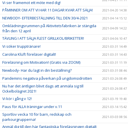
Vi ser framemot ett möte med dig!
PÅMINNER OM ATT VI HAR 11 DAGAR KVAR ATT SÄLJA!
2021-04-20 14:38
NEWBODY- EFTERBESTÄLLNING TILL DEN 30/4-2021
2021-04-14 15:12
Omklädningsrummen på Aktivitetsfabriken är stängda
2021-04-09 14:22
från den 12 april
TÄVLING I ATT SÄLJA FLEST GRILLKOL/BRIKETTER!
2021-04-06 10:47
Vi söker trupptränare!
2021-03-31 14:49
Carolina Klüft föreläser digitalt!
2021-03-31 14:43
Föreläsning om Motivation! (Gratis via ZOOM)
2021-03-31 11:19
Newbody- Har du lagt in din beställning?
2021-03-31 08:46
Pandemins negativa påverkan på ungdomsidrotten
2021-03-26 08:49
Nu har det äntligen blivit dags att anmäla sig till
2021-03-26 08:47
Ockelbolägret 2021!
Vi kör i gång v 12!
2021-03-19 19:40
Paus för ALLA träningar under v.11
2021-03-14 15:42
Sportlov vecka 10 för barn, redskap och
2021-03-03 08:56
parkourgrupperna!
Anmäl dig till den här fantastiska föreläsningen digitalt