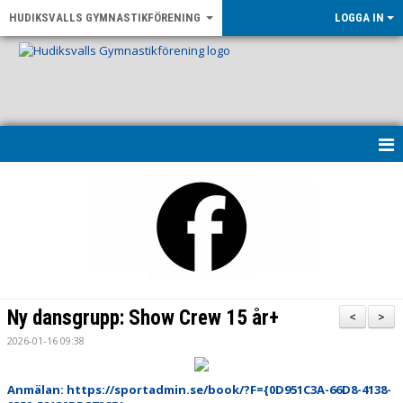
HUDIKSVALLS GYMNASTIKFÖRENING
LOGGA IN
HEM
KONTAKT & ÖPPETTIDER
UPPVISNING 2026
OM FÖRENINGEN
Ny dansgrupp: Show Crew 15 år+
<
>
NYHETER
2026-01-16 09:38
LF GÄVLEBORG - RÖRELSE FÖR ALLA
Anmälan: https://sportadmin.se/book/?F={0D951C3A-66D8-4138-