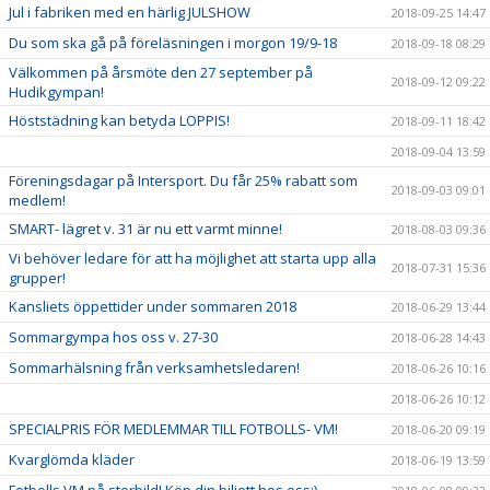
Jul i fabriken med en härlig JULSHOW
2018-09-25 14:47
Du som ska gå på föreläsningen i morgon 19/9-18
2018-09-18 08:29
Välkommen på årsmöte den 27 september på
2018-09-12 09:22
Hudikgympan!
Höststädning kan betyda LOPPIS!
2018-09-11 18:42
2018-09-04 13:59
Föreningsdagar på Intersport. Du får 25% rabatt som
2018-09-03 09:01
medlem!
SMART- lägret v. 31 är nu ett varmt minne!
2018-08-03 09:36
Vi behöver ledare för att ha möjlighet att starta upp alla
2018-07-31 15:36
grupper!
Kansliets öppettider under sommaren 2018
2018-06-29 13:44
Sommargympa hos oss v. 27-30
2018-06-28 14:43
Sommarhälsning från verksamhetsledaren!
2018-06-26 10:16
2018-06-26 10:12
SPECIALPRIS FÖR MEDLEMMAR TILL FOTBOLLS- VM!
2018-06-20 09:19
Kvarglömda kläder
2018-06-19 13:59
Fotbolls VM på storbild! Köp din biljett hos oss:)