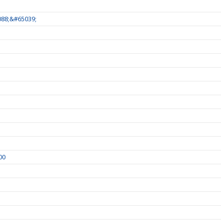
88;&#65039;
00