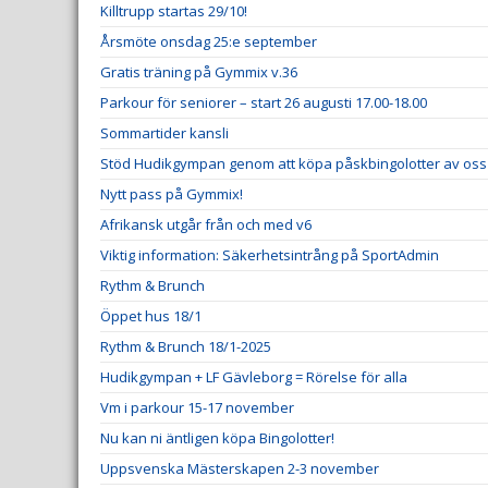
Killtrupp startas 29/10!
Årsmöte onsdag 25:e september
Gratis träning på Gymmix v.36
Parkour för seniorer – start 26 augusti 17.00-18.00
Sommartider kansli
Stöd Hudikgympan genom att köpa påskbingolotter av oss
Nytt pass på Gymmix!
Afrikansk utgår från och med v6
Viktig information: Säkerhetsintrång på SportAdmin
Rythm & Brunch
Öppet hus 18/1
Rythm & Brunch 18/1-2025
Hudikgympan + LF Gävleborg = Rörelse för alla
Vm i parkour 15-17 november
Nu kan ni äntligen köpa Bingolotter!
Uppsvenska Mästerskapen 2-3 november