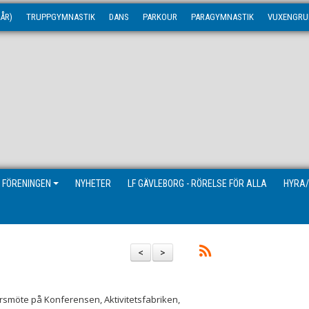
ÅR)
TRUPPGYMNASTIK
DANS
PARKOUR
PARAGYMNASTIK
VUXENGRU
 FÖRENINGEN
NYHETER
LF GÄVLEBORG - RÖRELSE FÖR ALLA
HYRA/
<
>
rsmöte på Konferensen, Aktivitetsfabriken,