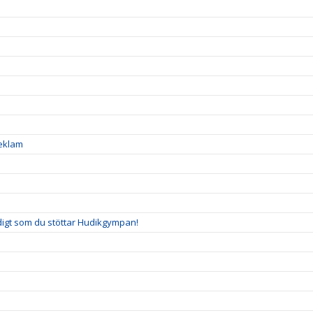
reklam
idigt som du stöttar Hudikgympan!