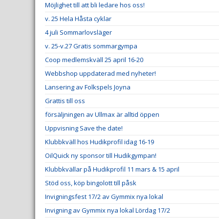
Möjlighet till att bli ledare hos oss!
v. 25 Hela Håsta cyklar
4 juli Sommarlovsläger
v. 25-v.27 Gratis sommargympa
Coop medlemskväll 25 april 16-20
Webbshop uppdaterad med nyheter!
Lansering av Folkspels Joyna
Grattis till oss
försäljningen av Ullmax är alltid öppen
Uppvisning Save the date!
Klubbkväll hos Hudikprofil idag 16-19
OilQuick ny sponsor till Hudikgympan!
Klubbkvällar på Hudikprofil 11 mars & 15 april
Stöd oss, köp bingolott till påsk
Invigningsfest 17/2 av Gymmix nya lokal
Invigning av Gymmix nya lokal Lördag 17/2