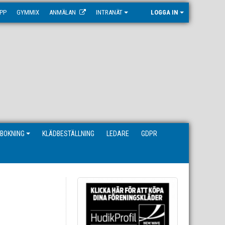
PP
GYMMIX
ANMÄLAN
INTRANÄT
LOGGA IN
BOKNING
KLÄDBESTÄLLNING
LEDARE
GDPR