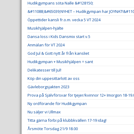
Hudikgympans söta Nalle &#128150;
&#11088;&#65039;NYHET – Hudikgympan har JOYNAT!&#110
Öppettider kansli fr.o.m. vecka 5 VT 2024
Musikhjälpen-hjälte
Dansa loss i Kids Dansmix start v.5
Anmälan för VT 2024
God Jul & Gott nytt år från kansliet
Hudikgympan + Musikhjälpen = sant
Delikatesser till Jul!
Köp din uppesittarlott av oss
Gävleborgsjakten 2023
Prova på Självförsvar för tjejer/kvinnor 12+ Imorgon 18-19.
Ny ordförande för Hudikgympan
Nu säljer vi Ullmax
Titta gärna förbi på klubbkvällen 17-19 idag!
Årsmöte Torsdag 21/9 18.00