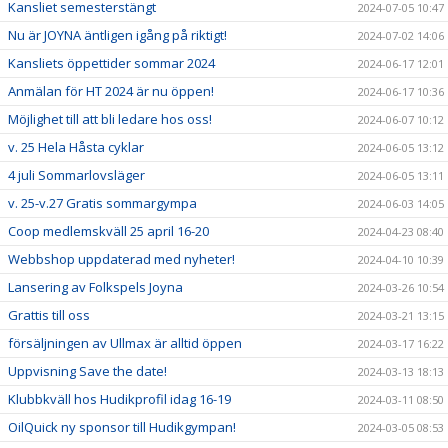
Kansliet semesterstängt
2024-07-05 10:47
Nu är JOYNA äntligen igång på riktigt!
2024-07-02 14:06
Kansliets öppettider sommar 2024
2024-06-17 12:01
Anmälan för HT 2024 är nu öppen!
2024-06-17 10:36
Möjlighet till att bli ledare hos oss!
2024-06-07 10:12
v. 25 Hela Håsta cyklar
2024-06-05 13:12
4 juli Sommarlovsläger
2024-06-05 13:11
v. 25-v.27 Gratis sommargympa
2024-06-03 14:05
Coop medlemskväll 25 april 16-20
2024-04-23 08:40
Webbshop uppdaterad med nyheter!
2024-04-10 10:39
Lansering av Folkspels Joyna
2024-03-26 10:54
Grattis till oss
2024-03-21 13:15
försäljningen av Ullmax är alltid öppen
2024-03-17 16:22
Uppvisning Save the date!
2024-03-13 18:13
Klubbkväll hos Hudikprofil idag 16-19
2024-03-11 08:50
OilQuick ny sponsor till Hudikgympan!
2024-03-05 08:53