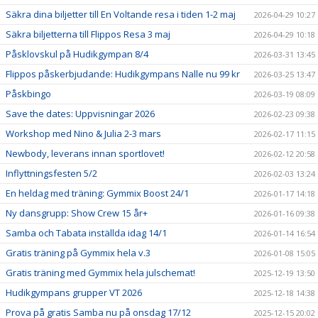
Säkra dina biljetter till En Voltande resa i tiden 1-2 maj
2026-04-29 10:27
Säkra biljetterna till Flippos Resa 3 maj
2026-04-29 10:18
Påsklovskul på Hudikgympan 8/4
2026-03-31 13:45
Flippos påskerbjudande: Hudikgympans Nalle nu 99 kr
2026-03-25 13:47
Påskbingo
2026-03-19 08:09
Save the dates: Uppvisningar 2026
2026-02-23 09:38
Workshop med Nino & Julia 2-3 mars
2026-02-17 11:15
Newbody, leverans innan sportlovet!
2026-02-12 20:58
Inflyttningsfesten 5/2
2026-02-03 13:24
En heldag med träning: Gymmix Boost 24/1
2026-01-17 14:18
Ny dansgrupp: Show Crew 15 år+
2026-01-16 09:38
Samba och Tabata inställda idag 14/1
2026-01-14 16:54
Gratis träning på Gymmix hela v.3
2026-01-08 15:05
Gratis träning med Gymmix hela julschemat!
2025-12-19 13:50
Hudikgympans grupper VT 2026
2025-12-18 14:38
Prova på gratis Samba nu på onsdag 17/12
2025-12-15 20:02