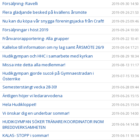
Försäljning- Ravelli
2019-09-30 14:50
Flera glädjande besked på kvällens årsmöte
2019-09-26 21:53
Nu kan du köpa vår snygga föreningsjacka från Craft!
2019-09-25 09:46
Försäljningar i höst 2019
2019-09-24 10:00
Frånvarorapportering- Alla grupper
2019-09-22 10:41
Kallelse till information om ny lag samt ÅRSMÖTE 26/9
2019-09-04 17:21
Hudikgympan och HHC i samarbete med kyrkan
2019-08-29 18:34
Missa inte detta alla medlemmar!
2019-08-13 11:17
Hudikgympan gjorde succé på Gymnaestradan i
2019-07-15 13:36
Österrike
Semesterstängt vecka 28-30!
2019-06-28 09:44
Äntligen höjer vi ledararvodena
2019-06-26 15:15
Hela Hudikloppet!
2019-06-25 15:04
Vi önskar dig en underbar sommar!
2019-06-20 14:00
HUDIKGYMPAN SÖKER TRÄNARE/KOORDINATOR INOM
2019-06-14 14:58
BREDDVERKSAMHETEN
KALAS- STOPP i sommar!
2019-06-11 10:14