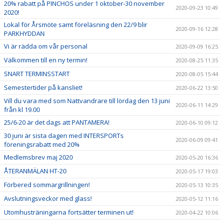
20% rabatt på PINCHOS under 1 oktober-30 november
2020-09-23 10:49
2020!
Lokal för Årsmöte samt föreläsning den 22/9 blir
2020-09-16 12:28
PARKHYDDAN
Vi är rädda om vår personal
2020-09-09 16:25
Välkommen till en ny termin!
2020-08-25 11:35
SNART TERMINSSTART
2020-08-05 15:44
Semestertider på kansliet!
2020-06-22 13:50
Vill du vara med som Nattvandrare till lördag den 13 juni
2020-06-11 14:29
från kl 19.00
25/6-20 är det dags att PANTAMERA!
2020-06-10 09:12
30 juni är sista dagen med INTERSPORTs
2020-06-09 09:41
föreningsrabatt med 20%
Medlemsbrev maj 2020
2020-05-20 16:36
ÅTERANMÄLAN HT-20
2020-05-17 19:03
Förbered sommargrillningen!
2020-05-13 10:35
Avslutningsveckor med glass!
2020-05-12 11:16
Utomhusträningarna fortsätter terminen ut!
2020-04-22 10:06