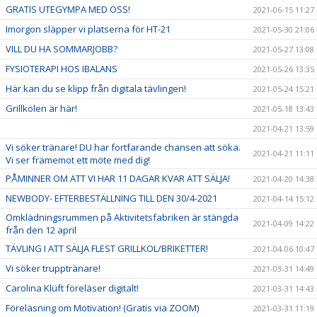
GRATIS UTEGYMPA MED OSS!
2021-06-15 11:27
Imorgon släpper vi platserna för HT-21
2021-05-30 21:06
VILL DU HA SOMMARJOBB?
2021-05-27 13:08
FYSIOTERAPI HOS IBALANS
2021-05-26 13:35
Här kan du se klipp från digitala tävlingen!
2021-05-24 15:21
Grillkolen är här!
2021-05-18 13:43
2021-04-21 13:59
Vi söker tränare! DU har fortfarande chansen att söka.
2021-04-21 11:11
Vi ser framemot ett möte med dig!
PÅMINNER OM ATT VI HAR 11 DAGAR KVAR ATT SÄLJA!
2021-04-20 14:38
NEWBODY- EFTERBESTÄLLNING TILL DEN 30/4-2021
2021-04-14 15:12
Omklädningsrummen på Aktivitetsfabriken är stängda
2021-04-09 14:22
från den 12 april
TÄVLING I ATT SÄLJA FLEST GRILLKOL/BRIKETTER!
2021-04-06 10:47
Vi söker trupptränare!
2021-03-31 14:49
Carolina Klüft föreläser digitalt!
2021-03-31 14:43
Föreläsning om Motivation! (Gratis via ZOOM)
2021-03-31 11:19