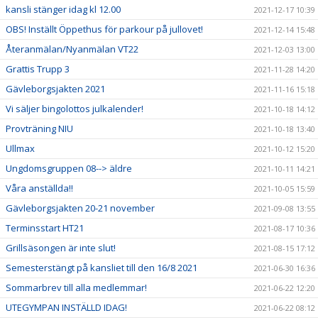
kansli stänger idag kl 12.00
2021-12-17 10:39
OBS! Inställt Öppethus för parkour på jullovet!
2021-12-14 15:48
Återanmälan/Nyanmälan VT22
2021-12-03 13:00
Grattis Trupp 3
2021-11-28 14:20
Gävleborgsjakten 2021
2021-11-16 15:18
Vi säljer bingolottos julkalender!
2021-10-18 14:12
Provträning NIU
2021-10-18 13:40
Ullmax
2021-10-12 15:20
Ungdomsgruppen 08--> äldre
2021-10-11 14:21
Våra anställda!!
2021-10-05 15:59
Gävleborgsjakten 20-21 november
2021-09-08 13:55
Terminsstart HT21
2021-08-17 10:36
Grillsäsongen är inte slut!
2021-08-15 17:12
Semesterstängt på kansliet till den 16/8 2021
2021-06-30 16:36
Sommarbrev till alla medlemmar!
2021-06-22 12:20
UTEGYMPAN INSTÄLLD IDAG!
2021-06-22 08:12