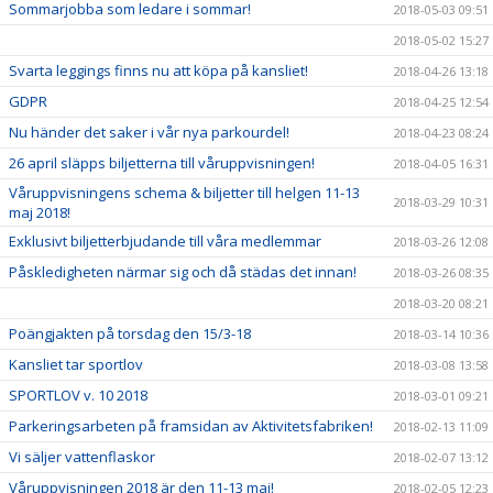
Sommarjobba som ledare i sommar!
2018-05-03 09:51
2018-05-02 15:27
Svarta leggings finns nu att köpa på kansliet!
2018-04-26 13:18
GDPR
2018-04-25 12:54
Nu händer det saker i vår nya parkourdel!
2018-04-23 08:24
26 april släpps biljetterna till våruppvisningen!
2018-04-05 16:31
Våruppvisningens schema & biljetter till helgen 11-13
2018-03-29 10:31
maj 2018!
Exklusivt biljetterbjudande till våra medlemmar
2018-03-26 12:08
Påskledigheten närmar sig och då städas det innan!
2018-03-26 08:35
2018-03-20 08:21
Poängjakten på torsdag den 15/3-18
2018-03-14 10:36
Kansliet tar sportlov
2018-03-08 13:58
SPORTLOV v. 10 2018
2018-03-01 09:21
Parkeringsarbeten på framsidan av Aktivitetsfabriken!
2018-02-13 11:09
Vi säljer vattenflaskor
2018-02-07 13:12
Våruppvisningen 2018 är den 11-13 maj!
2018-02-05 12:23