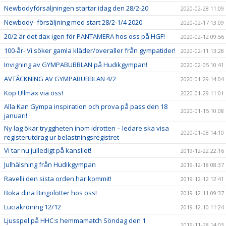
Newbodyförsäljningen startar idag den 28/2-20
2020-02-28 11:09
Newbody- försäljning med start 28/2-1/4 2020
2020-02-17 13:09
20/2 är det dax igen för PANTAMERA hos oss på HGF!
2020-02-12 09:56
100-år- Vi söker gamla kläder/overaller från gympatider!
2020-02-11 13:28
Invigning av GYMPABUBBLAN på Hudikgympan!
2020-02-05 10:41
AVTÄCKNING AV GYMPABUBBLAN 4/2
2020-01-29 14:04
Köp Ullmax via oss!
2020-01-29 11:01
Alla Kan Gympa inspiration och prova på pass den 18
2020-01-15 10:08
januari!
Ny lag ökar tryggheten inom idrotten – ledare ska visa
2020-01-08 14:10
registerutdrag ur belastningsregistret
Vi tar nu julledigt på kansliet!
2019-12-22 22:16
Julhälsning från Hudikgympan
2019-12-18 08:37
Ravelli den sista orden har kommit!
2019-12-12 12:41
Boka dina Bingolotter hos oss!
2019-12-11 09:37
Luciakröning 12/12
2019-12-10 11:24
Ljusspel på HHC:s hemmamatch Söndag den 1
2019-11-28 14:03