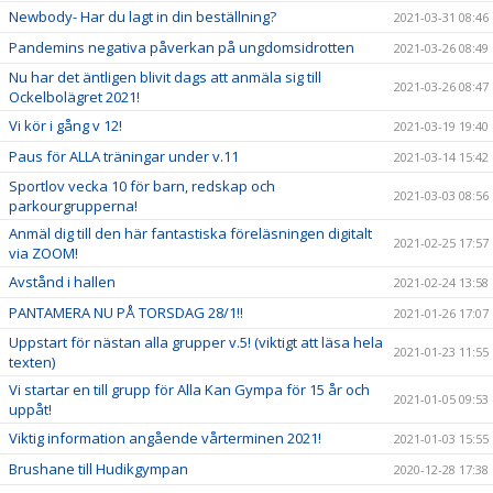
Newbody- Har du lagt in din beställning?
2021-03-31 08:46
Pandemins negativa påverkan på ungdomsidrotten
2021-03-26 08:49
Nu har det äntligen blivit dags att anmäla sig till
2021-03-26 08:47
Ockelbolägret 2021!
Vi kör i gång v 12!
2021-03-19 19:40
Paus för ALLA träningar under v.11
2021-03-14 15:42
Sportlov vecka 10 för barn, redskap och
2021-03-03 08:56
parkourgrupperna!
Anmäl dig till den här fantastiska föreläsningen digitalt
2021-02-25 17:57
via ZOOM!
Avstånd i hallen
2021-02-24 13:58
PANTAMERA NU PÅ TORSDAG 28/1!!
2021-01-26 17:07
Uppstart för nästan alla grupper v.5! (viktigt att läsa hela
2021-01-23 11:55
texten)
Vi startar en till grupp för Alla Kan Gympa för 15 år och
2021-01-05 09:53
uppåt!
Viktig information angående vårterminen 2021!
2021-01-03 15:55
Brushane till Hudikgympan
2020-12-28 17:38