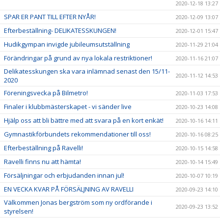
2020-12-18 13:27
SPAR ER PANT TILL EFTER NYÅR!
2020-12-09 13:07
Efterbeställning- DELIKATESSKUNGEN!
2020-12-01 15:47
Hudikgympan invigde jubileumsutställning
2020-11-29 21:04
Förändringar på grund av nya lokala restriktioner!
2020-11-16 21:07
Delikatesskungen ska vara inlämnad senast den 15/11-
2020-11-12 14:53
2020
Föreningsvecka på Bilmetro!
2020-11-03 17:53
Finaler i klubbmästerskapet - vi sänder live
2020-10-23 14:08
Hjälp oss att bli bättre med att svara på en kort enkät!
2020-10-16 14:11
Gymnastikförbundets rekommendationer till oss!
2020-10-16 08:25
Efterbeställning på Ravelli!
2020-10-15 14:58
Ravelli finns nu att hämta!
2020-10-14 15:49
Försäljningar och erbjudanden innan jul!
2020-10-07 10:19
EN VECKA KVAR PÅ FÖRSÄLJNING AV RAVELLI
2020-09-23 14:10
Välkommen Jonas bergström som ny ordförande i
2020-09-23 13:52
styrelsen!