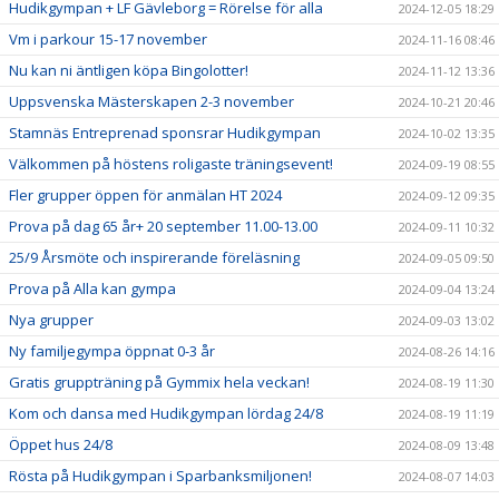
Hudikgympan + LF Gävleborg = Rörelse för alla
2024-12-05 18:29
Vm i parkour 15-17 november
2024-11-16 08:46
Nu kan ni äntligen köpa Bingolotter!
2024-11-12 13:36
Uppsvenska Mästerskapen 2-3 november
2024-10-21 20:46
Stamnäs Entreprenad sponsrar Hudikgympan
2024-10-02 13:35
Välkommen på höstens roligaste träningsevent!
2024-09-19 08:55
Fler grupper öppen för anmälan HT 2024
2024-09-12 09:35
Prova på dag 65 år+ 20 september 11.00-13.00
2024-09-11 10:32
25/9 Årsmöte och inspirerande föreläsning
2024-09-05 09:50
Prova på Alla kan gympa
2024-09-04 13:24
Nya grupper
2024-09-03 13:02
Ny familjegympa öppnat 0-3 år
2024-08-26 14:16
Gratis gruppträning på Gymmix hela veckan!
2024-08-19 11:30
Kom och dansa med Hudikgympan lördag 24/8
2024-08-19 11:19
Öppet hus 24/8
2024-08-09 13:48
Rösta på Hudikgympan i Sparbanksmiljonen!
2024-08-07 14:03