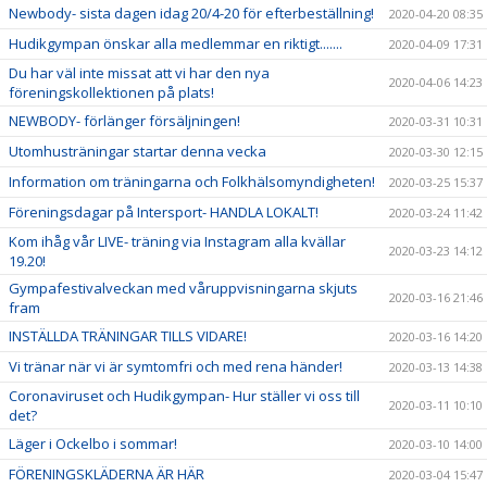
Newbody- sista dagen idag 20/4-20 för efterbeställning!
2020-04-20 08:35
Hudikgympan önskar alla medlemmar en riktigt.......
2020-04-09 17:31
Du har väl inte missat att vi har den nya
2020-04-06 14:23
föreningskollektionen på plats!
NEWBODY- förlänger försäljningen!
2020-03-31 10:31
Utomhusträningar startar denna vecka
2020-03-30 12:15
Information om träningarna och Folkhälsomyndigheten!
2020-03-25 15:37
Föreningsdagar på Intersport- HANDLA LOKALT!
2020-03-24 11:42
Kom ihåg vår LIVE- träning via Instagram alla kvällar
2020-03-23 14:12
19.20!
Gympafestivalveckan med våruppvisningarna skjuts
2020-03-16 21:46
fram
INSTÄLLDA TRÄNINGAR TILLS VIDARE!
2020-03-16 14:20
Vi tränar när vi är symtomfri och med rena händer!
2020-03-13 14:38
Coronaviruset och Hudikgympan- Hur ställer vi oss till
2020-03-11 10:10
det?
Läger i Ockelbo i sommar!
2020-03-10 14:00
FÖRENINGSKLÄDERNA ÄR HÄR
2020-03-04 15:47