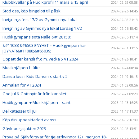
Klubbkvällar på Hudikprofil 11 mars & 15 april
2024-02-29 08:58
Stöd oss, köp bingolott till påsk
2024-02-26 14:45
Invigningsfest 17/2 av Gymmix nya lokal
2024-02-08 21:13
Invigning av Gymmix nya lokal Lördag 17/2
2024-02-06 18:42
Hudikgympans söta Nalle &#128150;
2024-02-05 11:14
&#11088;&#65039;NYHET – Hudikgympan har
2024-02-01 13:15
JOYNAT!&#11088;&#65039;
Öppettider kansli fr.o.m. vecka 5 VT 2024
2024-01-26 10:41
Musikhjälpen-hjälte
2024-01-24 08:34
Dansa loss i Kids Dansmix start v.5
2024-01-19 10:13
Anmälan för VT 2024
2024-01-02 08:56
God Jul & Gott nytt år från kansliet
2023-12-21 09:28
Hudikgympan + Musikhjälpen = sant
2023-12-13 16:23
Delikatesser till Jul!
2023-11-17 11:37
Köp din uppesittarlott av oss
2023-11-07 16:09
Gävleborgsjakten 2023
2023-10-18 13:51
Prova på Självförsvar för tjejer/kvinnor 12+ Imorgon 18-