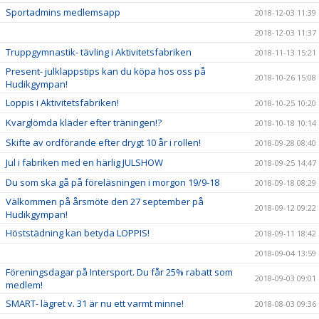
Sportadmins medlemsapp
2018-12-03 11:39
2018-12-03 11:37
Truppgymnastik- tävling i Aktivitetsfabriken
2018-11-13 15:21
Present- julklappstips kan du köpa hos oss på
2018-10-26 15:08
Hudikgympan!
Loppis i Aktivitetsfabriken!
2018-10-25 10:20
Kvarglömda kläder efter träningen!?
2018-10-18 10:14
Skifte av ordförande efter drygt 10 år i rollen!
2018-09-28 08:40
Jul i fabriken med en härlig JULSHOW
2018-09-25 14:47
Du som ska gå på föreläsningen i morgon 19/9-18
2018-09-18 08:29
Välkommen på årsmöte den 27 september på
2018-09-12 09:22
Hudikgympan!
Höststädning kan betyda LOPPIS!
2018-09-11 18:42
2018-09-04 13:59
Föreningsdagar på Intersport. Du får 25% rabatt som
2018-09-03 09:01
medlem!
SMART- lägret v. 31 är nu ett varmt minne!
2018-08-03 09:36