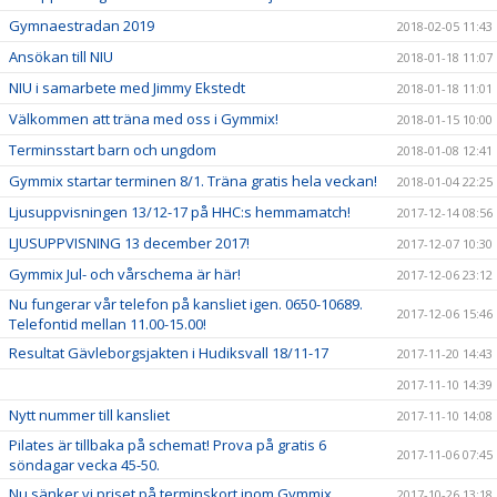
Gymnaestradan 2019
2018-02-05 11:43
Ansökan till NIU
2018-01-18 11:07
NIU i samarbete med Jimmy Ekstedt
2018-01-18 11:01
Välkommen att träna med oss i Gymmix!
2018-01-15 10:00
Terminsstart barn och ungdom
2018-01-08 12:41
Gymmix startar terminen 8/1. Träna gratis hela veckan!
2018-01-04 22:25
Ljusuppvisningen 13/12-17 på HHC:s hemmamatch!
2017-12-14 08:56
LJUSUPPVISNING 13 december 2017!
2017-12-07 10:30
Gymmix Jul- och vårschema är här!
2017-12-06 23:12
Nu fungerar vår telefon på kansliet igen. 0650-10689.
2017-12-06 15:46
Telefontid mellan 11.00-15.00!
Resultat Gävleborgsjakten i Hudiksvall 18/11-17
2017-11-20 14:43
2017-11-10 14:39
Nytt nummer till kansliet
2017-11-10 14:08
Pilates är tillbaka på schemat! Prova på gratis 6
2017-11-06 07:45
söndagar vecka 45-50.
Nu sänker vi priset på terminskort inom Gymmix
2017-10-26 13:18