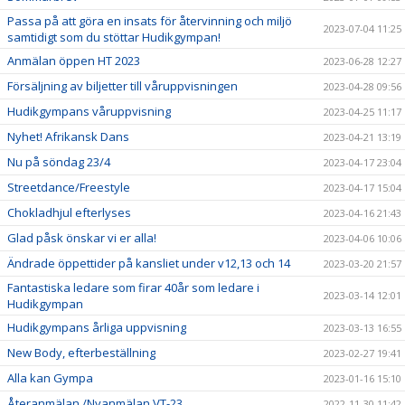
Passa på att göra en insats för återvinning och miljö
2023-07-04 11:25
samtidigt som du stöttar Hudikgympan!
Anmälan öppen HT 2023
2023-06-28 12:27
Försäljning av biljetter till våruppvisningen
2023-04-28 09:56
Hudikgympans våruppvisning
2023-04-25 11:17
Nyhet! Afrikansk Dans
2023-04-21 13:19
Nu på söndag 23/4
2023-04-17 23:04
Streetdance/Freestyle
2023-04-17 15:04
Chokladhjul efterlyses
2023-04-16 21:43
Glad påsk önskar vi er alla!
2023-04-06 10:06
Ändrade öppettider på kansliet under v12,13 och 14
2023-03-20 21:57
Fantastiska ledare som firar 40år som ledare i
2023-03-14 12:01
Hudikgympan
Hudikgympans årliga uppvisning
2023-03-13 16:55
New Body, efterbeställning
2023-02-27 19:41
Alla kan Gympa
2023-01-16 15:10
Återanmälan /Nyanmälan VT-23
2022-11-30 11:42