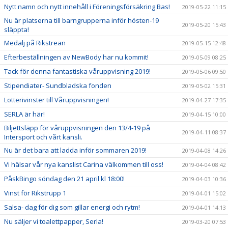
Nytt namn och nytt innehåll i Föreningsförsäkring Bas!
2019-05-22 11:15
Nu är platserna till barngrupperna inför hösten-19
2019-05-20 15:43
släppta!
Medalj på Rikstrean
2019-05-15 12:48
Efterbeställningen av NewBody har nu kommit!
2019-05-09 08:25
Tack för denna fantastiska våruppvisning 2019!
2019-05-06 09:50
Stipendiater- Sundbladska fonden
2019-05-02 15:31
Lotterivinster till Våruppvisningen!
2019-04-27 17:35
SERLA är här!
2019-04-15 10:00
Biljettsläpp för våruppvisningen den 13/4-19 på
2019-04-11 08:37
Intersport och vårt kansli.
Nu är det bara att ladda inför sommaren 2019!
2019-04-08 14:26
Vi hälsar vår nya kanslist Carina välkommen till oss!
2019-04-04 08:42
PåskBingo söndag den 21 april kl 18:00!
2019-04-03 10:36
Vinst för Rikstrupp 1
2019-04-01 15:02
Salsa- dag för dig som gillar energi och rytm!
2019-04-01 14:13
Nu säljer vi toalettpapper, Serla!
2019-03-20 07:53