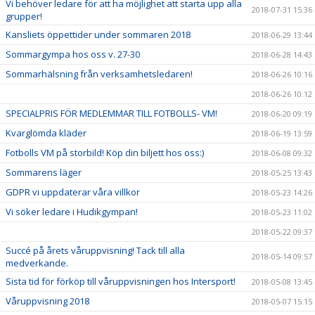
Vi behöver ledare för att ha möjlighet att starta upp alla
2018-07-31 15:36
grupper!
Kansliets öppettider under sommaren 2018
2018-06-29 13:44
Sommargympa hos oss v. 27-30
2018-06-28 14:43
Sommarhälsning från verksamhetsledaren!
2018-06-26 10:16
2018-06-26 10:12
SPECIALPRIS FÖR MEDLEMMAR TILL FOTBOLLS- VM!
2018-06-20 09:19
Kvarglömda kläder
2018-06-19 13:59
Fotbolls VM på storbild! Köp din biljett hos oss:)
2018-06-08 09:32
Sommarens läger
2018-05-25 13:43
GDPR vi uppdaterar våra villkor
2018-05-23 14:26
Vi söker ledare i Hudikgympan!
2018-05-23 11:02
2018-05-22 09:37
Succé på årets våruppvisning! Tack till alla
2018-05-14 09:57
medverkande.
Sista tid för förköp till våruppvisningen hos Intersport!
2018-05-08 13:45
Våruppvisning 2018
2018-05-07 15:15