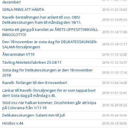
december!
SERLA FINNS ATT HÄMTA
2019-11-25 13:03
Ravelli- beställningen har anlänt till oss. OBS!
2019-11-15 09:25
Delikatesskungen fram till måndag den 18/11.
Hämta ett gäng på kansliet av ÅRETS UPPESITTARKVÄLL-
2019-11-14 11:46
BINGOLOTTO!
Den 18 november är sista dag för DELIKATESSKUNGEN-
2019-11-14 11:17
SALAMI-försäljningen!
Återanmälan VT19
2019-11-13 12:43
Tävling Aktivitetsfabriken 23-24/11
2019-11-12 16:57
Sista dag för Delikatesskungen är den 18 november
2019-11-10 17:16
2019!
Ravelli- förlänger till den 8 november!
2019-11-04 14:28
Länkar till Ravelli- försäljningen för er som tappat bort
2019-11-01 12:41
den! Sista dag på måndag v.45.
Stöd oss när halkan kommer, Grushinken går att köpa
2019-10-29 09:23
på Colorama från 1/11-19
Delikatesskungen- Salami mm till Jul!
2019-10-24 19:30
Höstlov v.44
2019-10-14 18:00