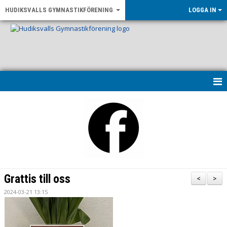
HUDIKSVALLS GYMNASTIKFÖRENING
LOGGA IN
HEM
KONTAKT & ÖPPETTIDER
UPPVISNING 2026
OM FÖRENINGEN
Grattis till oss
<
>
NYHETER
2024-03-21 13:15
LF GÄVLEBORG - RÖRELSE FÖR ALLA