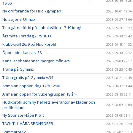
2023-10-16 15:28
19.00
Ny ordförande för Hudikgympan
2023-10-01 19:16
Nu säljer vi Ullmax
2023-09-27 15:06
Titta gärna förbi på klubbkvällen 17-19 idag!
2023-09-26 15:29
Årsmöte Torsdag 21/9 18.00
2023-09-18 19:48
Klubbkväll 26/9 på Hudikprofil
2023-09-18 14:32
Öppettider kansli v.38
2023-09-10 09:52
Kansliet obemannat imorgon mån 4/9
2023-09-03 22:57
Träna på Gymmix
2023-08-25 10:45
Träna gratis på Gymmix v.34
2023-08-21 10:45
Anmälan öppnar idag 17/8 12:00
2023-08-17 11:44
Anmälan öppen för Vuxengruppen 18 år+
2023-08-15 23:11
Hudikprofil som ny helhetsleverantör av kläder och
2023-08-09 10:04
profilreklam
Ny Sponsor Håpe Kraft
2023-08-08 08:11
TACK TILL VÅRA SPONSORER
2023-07-26 12:54
Sommarbrev
2023-07-07 09:53