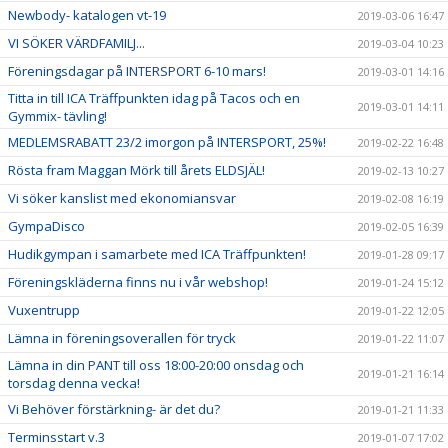
Newbody- katalogen vt-19
2019-03-06 16:47
VI SÖKER VÄRDFAMILJ...
2019-03-04 10:23
Föreningsdagar på INTERSPORT 6-10 mars!
2019-03-01 14:16
Titta in till ICA Träffpunkten idag på Tacos och en
2019-03-01 14:11
Gymmix- tävling!
MEDLEMSRABATT 23/2 imorgon på INTERSPORT, 25%!
2019-02-22 16:48
Rösta fram Maggan Mörk till årets ELDSJÄL!
2019-02-13 10:27
Vi söker kanslist med ekonomiansvar
2019-02-08 16:19
GympaDisco
2019-02-05 16:39
Hudikgympan i samarbete med ICA Träffpunkten!
2019-01-28 09:17
Föreningskläderna finns nu i vår webshop!
2019-01-24 15:12
Vuxentrupp
2019-01-22 12:05
Lämna in föreningsoverallen för tryck
2019-01-22 11:07
Lämna in din PANT till oss 18:00-20:00 onsdag och
2019-01-21 16:14
torsdag denna vecka!
Vi Behöver förstärkning- är det du?
2019-01-21 11:33
Terminsstart v.3
2019-01-07 17:02