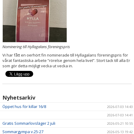
HYRA/BOKNING
KLÄDBESTÄLLNING
LEDARE
GDPR
Nominering till Hyllagalans föreningspris
Vi har fått en oerhört fin nominerade till Hyllagalans föreningspris för
VÅR HISTORIA
vårat fantastiska arbete ”rörelse genom hela livet”. Stort tack till alla Er
som gör detta möjligt vecka ut vecka in.
PRESS
Nyhetsarkiv
Öppet hus för killar 16/8
2026-07-03 14:43
2026-07-03 14:41
Gratis Sommarlovsläger 2 juli
2026-05-21 10:55
Sommargympa v.25-27
2026-05-13 19:42