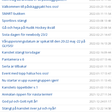
Välkommen till påskäggsjakt hos oss!
2022-03-23 15:43
SMART-butiken
2022-03-11 11:54
Sportlovs stängt
2022-03-08 13:48
Gå och heja på Hudik Hockey ikväll
2022-02-23 08:54
Sista dagen för newbody 23/2
2022-02-21 14:47
Våruppvisningsdatum är spikat till den 20-22 maj -22 på
2022-02-16 13:28
GLYSIS!
Kansliet stängt torsdagar
2022-02-16 09:44
Pantamera v.6
2022-02-07 13:46
Serla är tillbaka!
2022-02-01 11:19
Event med topp hälsa hos oss!
2022-01-17 13:47
Nu startar vi upp vuxengruppen igen!
2022-01-11 13:45
Kansliets öppettider v.1
2022-01-03 11:06
Anmälan öppen för nästa termin!
2021-12-27 11:34
God jul och Gott nytt år!
2021-12-24 01:17
Stängt på kansliet över jul och nyår!
2021-12-22 14:58