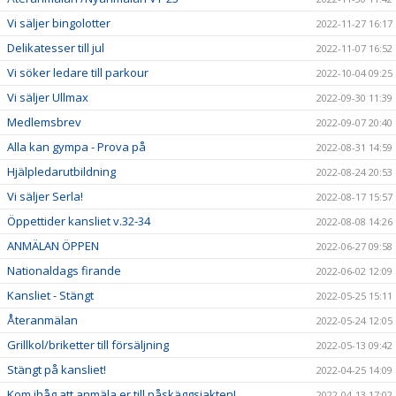
Vi säljer bingolotter
2022-11-27 16:17
Delikatesser till jul
2022-11-07 16:52
Vi söker ledare till parkour
2022-10-04 09:25
Vi säljer Ullmax
2022-09-30 11:39
Medlemsbrev
2022-09-07 20:40
Alla kan gympa - Prova på
2022-08-31 14:59
Hjälpledarutbildning
2022-08-24 20:53
Vi säljer Serla!
2022-08-17 15:57
Öppettider kansliet v.32-34
2022-08-08 14:26
ANMÄLAN ÖPPEN
2022-06-27 09:58
Nationaldags firande
2022-06-02 12:09
Kansliet - Stängt
2022-05-25 15:11
Återanmälan
2022-05-24 12:05
Grillkol/briketter till försäljning
2022-05-13 09:42
Stängt på kansliet!
2022-04-25 14:09
Kom ihåg att anmäla er till påskäggsjakten!
2022-04-13 17:02