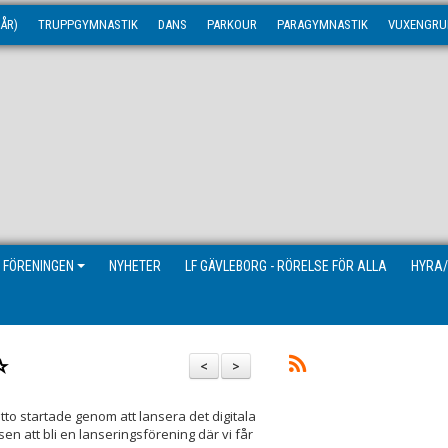
ÅR)
TRUPPGYMNASTIK
DANS
PARKOUR
PARAGYMNASTIK
VUXENGRU
 FÖRENINGEN
NYHETER
LF GÄVLEBORG - RÖRELSE FÖR ALLA
HYRA/
️
<
>
tto startade genom att lansera det digitala
en att bli en lanseringsförening där vi får