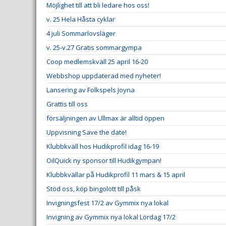
Möjlighet till att bli ledare hos oss!
v. 25 Hela Håsta cyklar
4 juli Sommarlovsläger
v. 25-v.27 Gratis sommargympa
Coop medlemskväll 25 april 16-20
Webbshop uppdaterad med nyheter!
Lansering av Folkspels Joyna
Grattis till oss
försäljningen av Ullmax är alltid öppen
Uppvisning Save the date!
Klubbkväll hos Hudikprofil idag 16-19
OilQuick ny sponsor till Hudikgympan!
Klubbkvällar på Hudikprofil 11 mars & 15 april
Stöd oss, köp bingolott till påsk
Invigningsfest 17/2 av Gymmix nya lokal
Invigning av Gymmix nya lokal Lördag 17/2