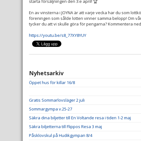
starta försäljningen den 3:e april! 🏆
En av vinsterna i JOYNA är att varje vecka har du som lottk
föreningen som sålde lotten vinner samma belopp! Om vår f
tycker du att vi skulle göra för pengarna? Kommentera ned
https://youtu.be/s8_77XY8YUY
Nyhetsarkiv
Öppet hus för killar 16/8
Gratis Sommarlovsläger 2 juli
Sommargympa v.25-27
Säkra dina biljetter till En Voltande resa i tiden 1-2 maj
Säkra biljetterna till Flippos Resa 3 maj
Påsklovskul på Hudikgympan 8/4