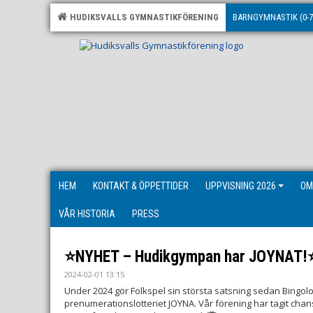
HUDIKSVALLS GYMNASTIKFÖRENING
BARNGYMNASTIK (0-7
HEM
KONTAKT & ÖPPETTIDER
UPPVISNING 2026
OM
VÅR HISTORIA
PRESS
⭐️NYHET – Hudikgympan har JOYNAT!⭐
2024-02-01 13:15
Under 2024 gör Folkspel sin största satsning sedan Bingolo
prenumerationslotteriet JOYNA. Vår förening har tagit chans