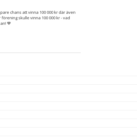
öpare chans att vinna 100 000 kr där även
örening skulle vinna 100 000 kr - vad
an! 💙