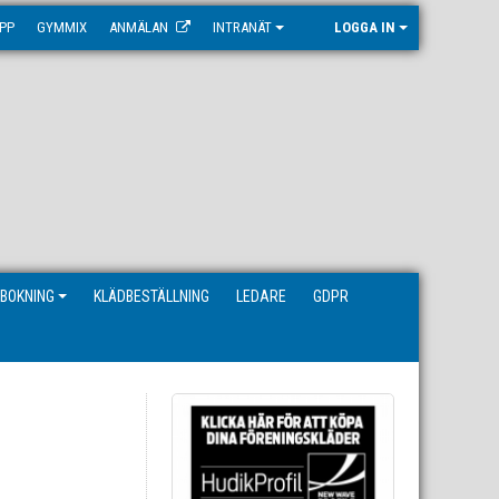
PP
GYMMIX
ANMÄLAN
INTRANÄT
LOGGA IN
BOKNING
KLÄDBESTÄLLNING
LEDARE
GDPR