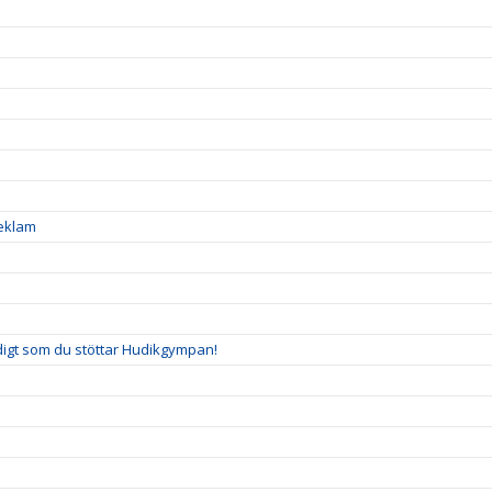
reklam
idigt som du stöttar Hudikgympan!