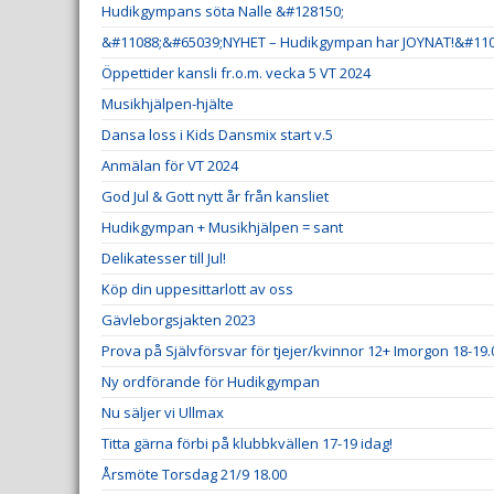
Hudikgympans söta Nalle &#128150;
&#11088;&#65039;NYHET – Hudikgympan har JOYNAT!&#110
Öppettider kansli fr.o.m. vecka 5 VT 2024
Musikhjälpen-hjälte
Dansa loss i Kids Dansmix start v.5
Anmälan för VT 2024
God Jul & Gott nytt år från kansliet
Hudikgympan + Musikhjälpen = sant
Delikatesser till Jul!
Köp din uppesittarlott av oss
Gävleborgsjakten 2023
Prova på Självförsvar för tjejer/kvinnor 12+ Imorgon 18-19.
Ny ordförande för Hudikgympan
Nu säljer vi Ullmax
Titta gärna förbi på klubbkvällen 17-19 idag!
Årsmöte Torsdag 21/9 18.00