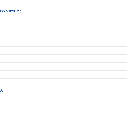
88;&#65039;
00