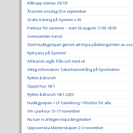
Killtrupp startas 29/10!
Årsmöte onsdag 25:e september
Gratis träning på Gymmix v.36
Parkour för seniorer – start 26 augusti 17.00-18.00
Sommartider kansli
Stöd Hudikgympan genom att köpa påskbingolotter av oss
Nytt pass på Gymmix!
Afrikansk utgår från och med v6
Viktig information: Säkerhetsintrång på SportAdmin
Rythm & Brunch
Öppet hus 18/1
Rythm & Brunch 18/1-2025
Hudikgympan + LF Gävleborg = Rörelse för alla
Vm i parkour 15-17 november
Nu kan ni äntligen köpa Bingolotter!
Uppsvenska Mästerskapen 2-3 november