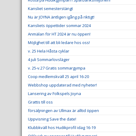
Rösta på Hudikgympan i Sparbanksmiljonen!
Kansliet semesterstängt
Nu är JOYNA äntligen igång på riktigt!
Kansliets öppettider sommar 2024
Anmälan för HT 2024 är nu öppen!
Möjlighet till att bli ledare hos oss!
v. 25 Hela Håsta cyklar
4 juli Sommarlovsläger
v. 25-v.27 Gratis sommargympa
Coop medlemskväll 25 april 16-20
Webbshop uppdaterad med nyheter!
Lansering av Folkspels Joyna
Grattis till oss
försäljningen av Ullmax är alltid öppen
Uppvisning Save the date!
Klubbkväll hos Hudikprofil idag 16-19