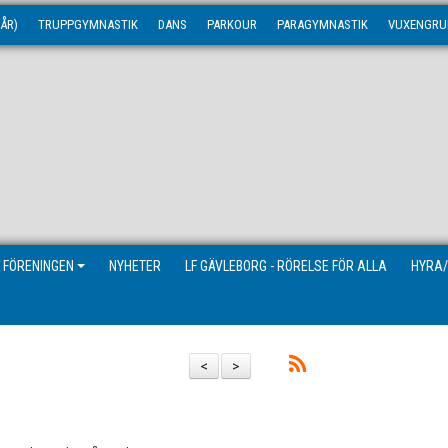
ÅR)
TRUPPGYMNASTIK
DANS
PARKOUR
PARAGYMNASTIK
VUXENGRU
 FÖRENINGEN
NYHETER
LF GÄVLEBORG - RÖRELSE FÖR ALLA
HYRA/
<
>