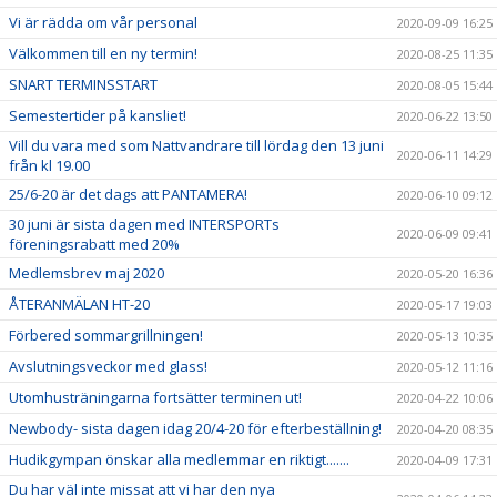
Vi är rädda om vår personal
2020-09-09 16:25
Välkommen till en ny termin!
2020-08-25 11:35
SNART TERMINSSTART
2020-08-05 15:44
Semestertider på kansliet!
2020-06-22 13:50
Vill du vara med som Nattvandrare till lördag den 13 juni
2020-06-11 14:29
från kl 19.00
25/6-20 är det dags att PANTAMERA!
2020-06-10 09:12
30 juni är sista dagen med INTERSPORTs
2020-06-09 09:41
föreningsrabatt med 20%
Medlemsbrev maj 2020
2020-05-20 16:36
ÅTERANMÄLAN HT-20
2020-05-17 19:03
Förbered sommargrillningen!
2020-05-13 10:35
Avslutningsveckor med glass!
2020-05-12 11:16
Utomhusträningarna fortsätter terminen ut!
2020-04-22 10:06
Newbody- sista dagen idag 20/4-20 för efterbeställning!
2020-04-20 08:35
Hudikgympan önskar alla medlemmar en riktigt.......
2020-04-09 17:31
Du har väl inte missat att vi har den nya