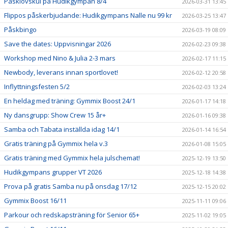
Påsklovskul på Hudikgympan 8/4
2026-03-31 13:45
Flippos påskerbjudande: Hudikgympans Nalle nu 99 kr
2026-03-25 13:47
Påskbingo
2026-03-19 08:09
Save the dates: Uppvisningar 2026
2026-02-23 09:38
Workshop med Nino & Julia 2-3 mars
2026-02-17 11:15
Newbody, leverans innan sportlovet!
2026-02-12 20:58
Inflyttningsfesten 5/2
2026-02-03 13:24
En heldag med träning: Gymmix Boost 24/1
2026-01-17 14:18
Ny dansgrupp: Show Crew 15 år+
2026-01-16 09:38
Samba och Tabata inställda idag 14/1
2026-01-14 16:54
Gratis träning på Gymmix hela v.3
2026-01-08 15:05
Gratis träning med Gymmix hela julschemat!
2025-12-19 13:50
Hudikgympans grupper VT 2026
2025-12-18 14:38
Prova på gratis Samba nu på onsdag 17/12
2025-12-15 20:02
Gymmix Boost 16/11
2025-11-11 09:06
Parkour och redskapsträning för Senior 65+
2025-11-02 19:05