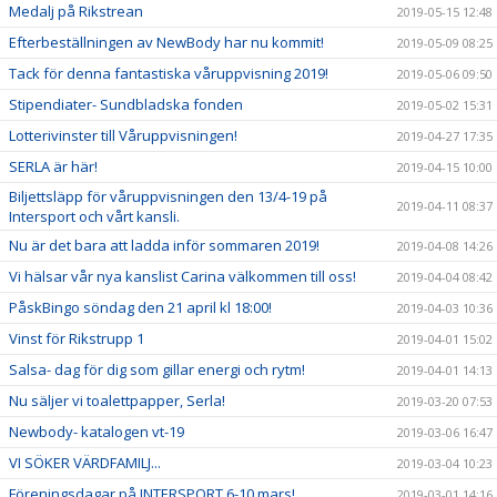
Medalj på Rikstrean
2019-05-15 12:48
Efterbeställningen av NewBody har nu kommit!
2019-05-09 08:25
Tack för denna fantastiska våruppvisning 2019!
2019-05-06 09:50
Stipendiater- Sundbladska fonden
2019-05-02 15:31
Lotterivinster till Våruppvisningen!
2019-04-27 17:35
SERLA är här!
2019-04-15 10:00
Biljettsläpp för våruppvisningen den 13/4-19 på
2019-04-11 08:37
Intersport och vårt kansli.
Nu är det bara att ladda inför sommaren 2019!
2019-04-08 14:26
Vi hälsar vår nya kanslist Carina välkommen till oss!
2019-04-04 08:42
PåskBingo söndag den 21 april kl 18:00!
2019-04-03 10:36
Vinst för Rikstrupp 1
2019-04-01 15:02
Salsa- dag för dig som gillar energi och rytm!
2019-04-01 14:13
Nu säljer vi toalettpapper, Serla!
2019-03-20 07:53
Newbody- katalogen vt-19
2019-03-06 16:47
VI SÖKER VÄRDFAMILJ...
2019-03-04 10:23
Föreningsdagar på INTERSPORT 6-10 mars!
2019-03-01 14:16