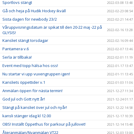
Sportlovs stängt
2022-03-08 13:48
Gå och heja på Hudik Hockey ikväll
2022-02-23 08:54
Sista dagen för newbody 23/2
2022-02-21 14:47
Våruppvisningsdatum är spikat till den 20-22 maj -22 på
2022-02-16 13:28
GLYSIS!
Kansliet stängt torsdagar
2022-02-16 09:44
Pantamera v.6
2022-02-07 13:46
Serla är tillbaka!
2022-02-01 11:19
Event med topp hälsa hos oss!
2022-01-17 13:47
Nu startar vi upp vuxengruppen igen!
2022-01-11 13:45
Kansliets öppettider v.1
2022-01-03 11:06
Anmälan öppen för nästa termin!
2021-12-27 11:34
God jul och Gott nytt år!
2021-12-24 01:17
Stängt på kansliet över jul och nyår!
2021-12-22 14:58
kansli stänger idag kl 12.00
2021-12-17 10:39
OBS! Inställt Öppethus för parkour på jullovet!
2021-12-14 15:48
Återanmälan/Nyanmälan VT22
2021-12-03 13:00