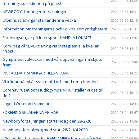
2020-04-06 14:23
föreningskollektionen på plats!
NEWBODY- förlänger försäljningen!
2020-03-31 10:31
Utomhusträningar startar denna vecka
2020-03-30 12:15
Information om träningarna och Folkhälsomyndigheten!
2020-03-25 15:37
Föreningsdagar på Intersport- HANDLA LOKALT!
2020-03-24 11:42
Kom ihåg vår LIVE- träning via Instagram alla kvällar
2020-03-23 14:12
19.20!
Gympafestivalveckan med våruppvisningarna skjuts
2020-03-16 21:46
fram
INSTÄLLDA TRÄNINGAR TILLS VIDARE!
2020-03-16 14:20
Vi tränar när vi är symtomfri och med rena händer!
2020-03-13 14:38
Coronaviruset och Hudikgympan- Hur ställer vi oss till
2020-03-11 10:10
det?
Läger i Ockelbo i sommar!
2020-03-10 14:00
FÖRENINGSKLÄDERNA ÄR HÄR
2020-03-04 15:47
Newbodyförsäljningen startar idag den 28/2-20
2020-02-28 11:09
Newbody- försäljning med start 28/2-1/4 2020
2020-02-17 13:09
20/2 är det dax igen för PANTAMERA hos oss på HGF!
2020-02-12 09:56