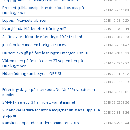
Present- julklappstips kan du köpa hos oss på
2018-10-26 15:08
Hudikgympan!
Loppis i Aktivitetsfabriken!
2018-10-25 10:20
Kvarglömda kläder efter träningen!?
2018-10-18 10:14
Skifte av ordförande efter drygt 10 år i rollen!
2018-09-28 08:40
Jul i fabriken med en härlig JULSHOW
2018-09-25 14:47
Du som ska gå på föreläsningen i morgon 19/9-18
2018-09-18 08:29
Välkommen på årsmöte den 27 september på
2018-09-12 09:22
Hudikgympan!
Höststädning kan betyda LOPPIS!
2018-09-11 18:42
2018-09-04 13:59
Föreningsdagar på Intersport. Du får 25% rabatt som
2018-09-03 09:01
medlem!
SMART- lägret v. 31 är nu ett varmt minne!
2018-08-03 09:36
Vi behöver ledare för att ha möjlighet att starta upp alla
2018-07-31 15:36
grupper!
Kansliets öppettider under sommaren 2018
2018-06-29 13:44