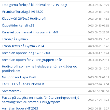
Titta gärna förbi på klubbkvällen 17-19 idag!
2023-09-26 15:29
Årsmöte Torsdag 21/9 18.00
2023-09-18 19:48
Klubbkväll 26/9 på Hudikprofil
2023-09-18 14:32
Öppettider kansli v.38
2023-09-10 09:52
Kansliet obemannat imorgon mån 4/9
2023-09-03 22:57
Träna på Gymmix
2023-08-25 10:45
Träna gratis på Gymmix v.34
2023-08-21 10:45
Anmälan öppnar idag 17/8 12:00
2023-08-17 11:44
Anmälan öppen för Vuxengruppen 18 år+
2023-08-15 23:11
Hudikprofil som ny helhetsleverantör av kläder och
2023-08-09 10:04
profilreklam
Ny Sponsor Håpe Kraft
2023-08-08 08:11
TACK TILL VÅRA SPONSORER
2023-07-26 12:54
Sommarbrev
2023-07-07 09:53
Passa på att göra en insats för återvinning och miljö
2023-07-04 11:25
samtidigt som du stöttar Hudikgympan!
Anmälan öppen HT 2023
2023-06-28 12:27