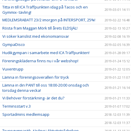
Titta in till ICA Träffpunkten idag på Tacos och en
2019-03-01 14:11
Gymmix- tävling!
MEDLEMSRABATT 23/2 imorgon på INTERSPORT, 25%!
2019-02-22 16:48
Rösta fram Maggan Mörk till årets ELDSJÄL!
2019-02-13 10:27
Vi söker kanslist med ekonomiansvar
2019-02-08 16:19
GympaDisco
2019-02-05 16:39
Hudikgympan i samarbete med ICA Träffpunkten!
2019-01-28 09:17
Föreningskläderna finns nu i vår webshop!
2019-01-24 15:12
Vuxentrupp
2019-01-22 12:05
Lämna in föreningsoverallen för tryck
2019-01-22 11:07
Lämna in din PANT till oss 18:00-20:00 onsdag och
2019-01-21 16:14
torsdag denna vecka!
Vi Behöver förstärkning- är det du?
2019-01-21 11:33
Terminsstart v.3
2019-01-07 17:02
Sportadmins medlemsapp
2018-12-03 11:39
2018-12-03 11:37
Truppgymnastik- tävling i Aktivitetsfabriken
2018-11-13 15:21