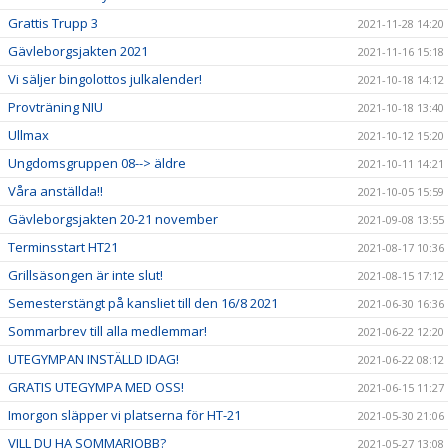
Grattis Trupp 3
2021-11-28 14:20
Gävleborgsjakten 2021
2021-11-16 15:18
Vi säljer bingolottos julkalender!
2021-10-18 14:12
Provträning NIU
2021-10-18 13:40
Ullmax
2021-10-12 15:20
Ungdomsgruppen 08--> äldre
2021-10-11 14:21
Våra anställda!!
2021-10-05 15:59
Gävleborgsjakten 20-21 november
2021-09-08 13:55
Terminsstart HT21
2021-08-17 10:36
Grillsäsongen är inte slut!
2021-08-15 17:12
Semesterstängt på kansliet till den 16/8 2021
2021-06-30 16:36
Sommarbrev till alla medlemmar!
2021-06-22 12:20
UTEGYMPAN INSTÄLLD IDAG!
2021-06-22 08:12
GRATIS UTEGYMPA MED OSS!
2021-06-15 11:27
Imorgon släpper vi platserna för HT-21
2021-05-30 21:06
VILL DU HA SOMMARJOBB?
2021-05-27 13:08