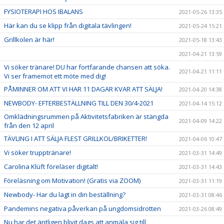
FYSIOTERAPI HOS IBALANS
2021-05-26 13:35
Här kan du se klipp från digitala tävlingen!
2021-05-24 15:21
Grillkolen är här!
2021-05-18 13:43
2021-04-21 13:59
Vi söker tränare! DU har fortfarande chansen att söka.
2021-04-21 11:11
Vi ser framemot ett möte med dig!
PÅMINNER OM ATT VI HAR 11 DAGAR KVAR ATT SÄLJA!
2021-04-20 14:38
NEWBODY- EFTERBESTÄLLNING TILL DEN 30/4-2021
2021-04-14 15:12
Omklädningsrummen på Aktivitetsfabriken är stängda
2021-04-09 14:22
från den 12 april
TÄVLING I ATT SÄLJA FLEST GRILLKOL/BRIKETTER!
2021-04-06 10:47
Vi söker trupptränare!
2021-03-31 14:49
Carolina Klüft föreläser digitalt!
2021-03-31 14:43
Föreläsning om Motivation! (Gratis via ZOOM)
2021-03-31 11:19
Newbody- Har du lagt in din beställning?
2021-03-31 08:46
Pandemins negativa påverkan på ungdomsidrotten
2021-03-26 08:49
Nu har det äntligen blivit dags att anmäla sig till