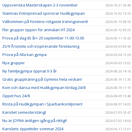
Uppsvenska Mästerskapen 2-3 november
2024-10-21 20:46
Stamnäs Entreprenad sponsrar Hudikgympan
2024-10-02 13:35
Välkommen på höstens roligaste träningsevent!
2024-09-19 08:55
Fler grupper öppen för anmälan HT 2024
2024-09-12 09:35
Prova på dag 65 år+ 20 september 11.00-13.00
2024-09-11 10:32
25/9 Årsmöte och inspirerande föreläsning
2024-09-05 09:50
Prova på Alla kan gympa
2024-09-04 13:24
Nya grupper
2024-09-03 13:02
Ny familjegympa öppnat 0-3 år
2024-08-26 14:16
Gratis gruppträning på Gymmix hela veckan!
2024-08-19 11:30
Kom och dansa med Hudikgympan lördag 24/8
2024-08-19 11:19
Öppet hus 24/8
2024-08-09 13:48
Rösta på Hudikgympan i Sparbanksmiljonen!
2024-08-07 14:03
Kansliet semesterstängt
2024-07-05 10:47
Nu är JOYNA äntligen igång på riktigt!
2024-07-02 14:06
Kansliets öppettider sommar 2024
2024-06-17 12:01