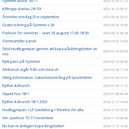
Gymmix Boost 16/11
2025-10-29 21:23
Killtrupp startas 29/10!
2025-10-15 08:51
Årsmöte onsdag 25:e september
2025-08-30 20:37
Gratis träning på Gymmix v.36
2025-08-30 19:50
Parkour för seniorer – start 26 augusti 17.00-18.00
2025-08-22 08:54
Sommartider kansli
2025-06-02 14:35
Stöd Hudikgympan genom att köpa påskbingolotter av
2025-03-19 09:26
oss
Nytt pass på Gymmix!
2025-02-13 08:43
Afrikansk utgår från och med v6
2025-02-08 11:24
Viktig information: Säkerhetsintrång på SportAdmin
2025-02-04 12:41
Rythm & Brunch
2025-01-08 11:13
Öppet hus 18/1
2025-01-08 08:34
Rythm & Brunch 18/1-2025
2024-12-17 19:04
Hudikgympan + LF Gävleborg = Rörelse för alla
2024-12-05 18:29
Vm i parkour 15-17 november
2024-11-16 08:46
Nu kan ni äntligen köpa Bingolotter!
2024-11-12 13:36