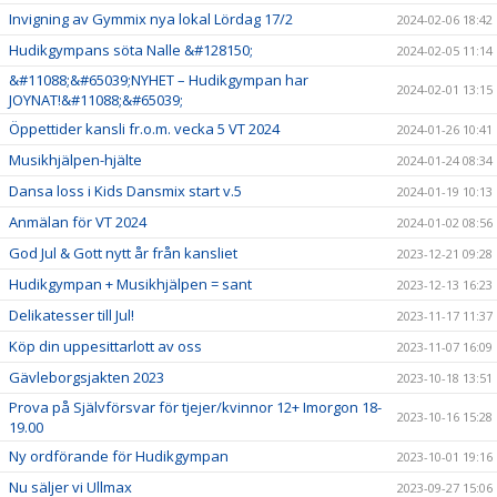
Invigning av Gymmix nya lokal Lördag 17/2
2024-02-06 18:42
Hudikgympans söta Nalle &#128150;
2024-02-05 11:14
&#11088;&#65039;NYHET – Hudikgympan har
2024-02-01 13:15
JOYNAT!&#11088;&#65039;
Öppettider kansli fr.o.m. vecka 5 VT 2024
2024-01-26 10:41
Musikhjälpen-hjälte
2024-01-24 08:34
Dansa loss i Kids Dansmix start v.5
2024-01-19 10:13
Anmälan för VT 2024
2024-01-02 08:56
God Jul & Gott nytt år från kansliet
2023-12-21 09:28
Hudikgympan + Musikhjälpen = sant
2023-12-13 16:23
Delikatesser till Jul!
2023-11-17 11:37
Köp din uppesittarlott av oss
2023-11-07 16:09
Gävleborgsjakten 2023
2023-10-18 13:51
Prova på Självförsvar för tjejer/kvinnor 12+ Imorgon 18-
2023-10-16 15:28
19.00
Ny ordförande för Hudikgympan
2023-10-01 19:16
Nu säljer vi Ullmax
2023-09-27 15:06