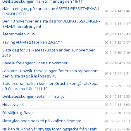
Delikatesskungen fram till måndag den 18/11.
Hämta ett gäng på kansliet av ÅRETS UPPESITTARKVÄLL-
2019-11-14 11:46
BINGOLOTTO!
Den 18 november är sista dag för DELIKATESSKUNGEN-
2019-11-14 11:17
SALAMI-försäljningen!
Återanmälan VT19
2019-11-13 12:43
Tävling Aktivitetsfabriken 23-24/11
2019-11-12 16:57
Sista dag för Delikatesskungen är den 18 november
2019-11-10 17:16
2019!
Ravelli- förlänger till den 8 november!
2019-11-04 14:28
Länkar till Ravelli- försäljningen för er som tappat bort
2019-11-01 12:41
den! Sista dag på måndag v.45.
Stöd oss när halkan kommer, Grushinken går att köpa
2019-10-29 09:23
på Colorama från 1/11-19
Delikatesskungen- Salami mm till Jul!
2019-10-24 19:30
Höstlov v.44
2019-10-14 18:00
Försäljning- Ravelli
2019-09-30 14:50
Flera glädjande besked på kvällens årsmöte
2019-09-26 21:53
Nu kan du köpa vår snygga föreningsjacka från Craft!
2019-09-25 09:46