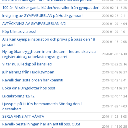
100-år- Vi söker gamla kläder/overaller från gympatider!
2020-02-11 13:28
Invigning av GYMPABUBBLAN på Hudikgympan!
2020-02-05 10:41
AVTÄCKNING AV GYMPABUBBLAN 4/2
2020-01-29 14:04
Köp Ullmax via oss!
2020-01-29 11:01
Alla Kan Gympa inspiration och prova på pass den 18
2020-01-15 10:08
januari!
Ny lag ökar tryggheten inom idrotten – ledare ska visa
2020-01-08 14:10
registerutdrag ur belastningsregistret
Vi tar nu julledigt på kansliet!
2019-12-22 22:16
Julhälsning från Hudikgympan
2019-12-18 08:37
Ravelli den sista orden har kommit!
2019-12-12 12:41
Boka dina Bingolotter hos oss!
2019-12-11 09:37
Luciakröning 12/12
2019-12-10 11:24
Ljusspel på HHC:s hemmamatch Söndag den 1
2019-11-28 14:03
december!
SERLA FINNS ATT HÄMTA
2019-11-25 13:03
Ravelli- beställningen har anlänt till oss. OBS!
2019-11-15 09:25