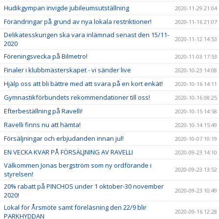
Hudikgympan invigde jubileumsutställning
2020-11-29 21:04
Förändringar på grund av nya lokala restriktioner!
2020-11-16 21:07
Delikatesskungen ska vara inlämnad senast den 15/11-
2020-11-12 14:53
2020
Föreningsvecka på Bilmetro!
2020-11-03 17:53
Finaler i klubbmästerskapet - vi sänder live
2020-10-23 14:08
Hjälp oss att bli bättre med att svara på en kort enkät!
2020-10-16 14:11
Gymnastikförbundets rekommendationer till oss!
2020-10-16 08:25
Efterbeställning på Ravelli!
2020-10-15 14:58
Ravelli finns nu att hämta!
2020-10-14 15:49
Försäljningar och erbjudanden innan jul!
2020-10-07 10:19
EN VECKA KVAR PÅ FÖRSÄLJNING AV RAVELLI
2020-09-23 14:10
Välkommen Jonas bergström som ny ordförande i
2020-09-23 13:52
styrelsen!
20% rabatt på PINCHOS under 1 oktober-30 november
2020-09-23 10:49
2020!
Lokal för Årsmöte samt föreläsning den 22/9 blir
2020-09-16 12:28
PARKHYDDAN