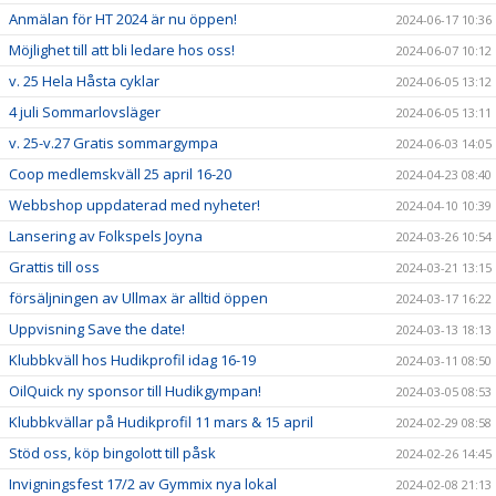
Anmälan för HT 2024 är nu öppen!
2024-06-17 10:36
Möjlighet till att bli ledare hos oss!
2024-06-07 10:12
v. 25 Hela Håsta cyklar
2024-06-05 13:12
4 juli Sommarlovsläger
2024-06-05 13:11
v. 25-v.27 Gratis sommargympa
2024-06-03 14:05
Coop medlemskväll 25 april 16-20
2024-04-23 08:40
Webbshop uppdaterad med nyheter!
2024-04-10 10:39
Lansering av Folkspels Joyna
2024-03-26 10:54
Grattis till oss
2024-03-21 13:15
försäljningen av Ullmax är alltid öppen
2024-03-17 16:22
Uppvisning Save the date!
2024-03-13 18:13
Klubbkväll hos Hudikprofil idag 16-19
2024-03-11 08:50
OilQuick ny sponsor till Hudikgympan!
2024-03-05 08:53
Klubbkvällar på Hudikprofil 11 mars & 15 april
2024-02-29 08:58
Stöd oss, köp bingolott till påsk
2024-02-26 14:45
Invigningsfest 17/2 av Gymmix nya lokal
2024-02-08 21:13