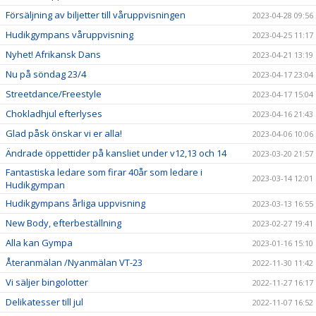
Försäljning av biljetter till våruppvisningen
2023-04-28 09:56
Hudikgympans våruppvisning
2023-04-25 11:17
Nyhet! Afrikansk Dans
2023-04-21 13:19
Nu på söndag 23/4
2023-04-17 23:04
Streetdance/Freestyle
2023-04-17 15:04
Chokladhjul efterlyses
2023-04-16 21:43
Glad påsk önskar vi er alla!
2023-04-06 10:06
Ändrade öppettider på kansliet under v12,13 och 14
2023-03-20 21:57
Fantastiska ledare som firar 40år som ledare i
2023-03-14 12:01
Hudikgympan
Hudikgympans årliga uppvisning
2023-03-13 16:55
New Body, efterbeställning
2023-02-27 19:41
Alla kan Gympa
2023-01-16 15:10
Återanmälan /Nyanmälan VT-23
2022-11-30 11:42
Vi säljer bingolotter
2022-11-27 16:17
Delikatesser till jul
2022-11-07 16:52