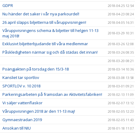
GDPR
2018-04-25 12:54
Nu händer det saker i vår nya parkourdel!
2018-04-23 08:24
26 april släpps biljetterna till våruppvisningen!
2018-04-05 16:31
Våruppvisningens schema & biljetter till helgen 11-13
2018-03-29 10:31
maj 2018!
Exklusivt biljetterbjudande till våra medlemmar
2018-03-26 12:08
Påskledigheten närmar sig och då städas det innan!
2018-03-26 08:35
2018-03-20 08:21
Poängjakten på torsdag den 15/3-18
2018-03-14 10:36
Kansliet tar sportlov
2018-03-08 13:58
SPORTLOV v. 10 2018
2018-03-01 09:21
Parkeringsarbeten på framsidan av Aktivitetsfabriken!
2018-02-13 11:09
Vi säljer vattenflaskor
2018-02-07 13:12
Våruppvisningen 2018 är den 11-13 maj!
2018-02-05 12:23
Gymnaestradan 2019
2018-02-05 11:43
Ansökan till NIU
2018-01-18 11:07