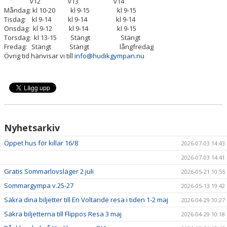
v12 v13 v14
HYRA/BOKNING
Måndag: kl 10-20 kl 9-15 kl 9-15
Tisdag: kl 9-14 kl 9-14 kl 9-14
Onsdag: kl 9-12 kl 9-14 kl 9-15
KLÄDBESTÄLLNING
Torsdag: kl 13-15 Stängt Stängt
Fredag: Stängt Stängt långfredag
LEDARE
Övrig tid hänvisar vi till
info@hudikgympan.nu
GDPR
VÅR HISTORIA
PRESS
Nyhetsarkiv
Öppet hus för killar 16/8
2026-07-03 14:43
2026-07-03 14:41
Gratis Sommarlovsläger 2 juli
2026-05-21 10:55
Sommargympa v.25-27
2026-05-13 19:42
Säkra dina biljetter till En Voltande resa i tiden 1-2 maj
2026-04-29 10:27
Säkra biljetterna till Flippos Resa 3 maj
2026-04-29 10:18