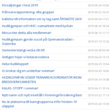
Försäljningar i höst 2019
2019-09-24 10:00
Frånvarorapportering- Alla grupper
2019-09-22 10:41
Kallelse till information om ny lag samt ÅRSMÖTE 26/9
2019-09-04 17:21
Hudikgympan och HHC i samarbete med kyrkan
2019-08-29 18:34
Missa inte detta alla medlemmar!
2019-08-13 11:17
Hudikgympan gjorde succé på Gymnaestradan i
2019-07-15 13:36
Österrike
Semesterstängt vecka 28-30!
2019-06-28 09:44
Äntligen höjer vi ledararvodena
2019-06-26 15:15
Hela Hudikloppet!
2019-06-25 15:04
Vi önskar dig en underbar sommar!
2019-06-20 14:00
HUDIKGYMPAN SÖKER TRÄNARE/KOORDINATOR INOM
2019-06-14 14:58
BREDDVERKSAMHETEN
KALAS- STOPP i sommar!
2019-06-11 10:14
Nytt namn och nytt innehåll i Föreningsförsäkring Bas!
2019-05-22 11:15
Nu är platserna till barngrupperna inför hösten-19
2019-05-20 15:43
släppta!