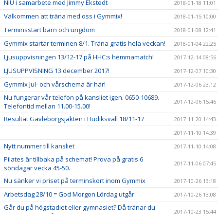
NIU i samarbete med Jimmy Ekstedt
2018-01-18 11:01
Välkommen att träna med oss i Gymmix!
2018-01-15 10:00
Terminsstart barn och ungdom
2018-01-08 12:41
Gymmix startar terminen 8/1. Träna gratis hela veckan!
2018-01-04 22:25
Ljusuppvisningen 13/12-17 på HHC:s hemmamatch!
2017-12-14 08:56
LJUSUPPVISNING 13 december 2017!
2017-12-07 10:30
Gymmix Jul- och vårschema är här!
2017-12-06 23:12
Nu fungerar vår telefon på kansliet igen. 0650-10689.
2017-12-06 15:46
Telefontid mellan 11.00-15.00!
Resultat Gävleborgsjakten i Hudiksvall 18/11-17
2017-11-20 14:43
2017-11-10 14:39
Nytt nummer till kansliet
2017-11-10 14:08
Pilates är tillbaka på schemat! Prova på gratis 6
2017-11-06 07:45
söndagar vecka 45-50.
Nu sänker vi priset på terminskort inom Gymmix
2017-10-26 13:18
Arbetsdag 28/10 = God Morgon Lördag utgår
2017-10-26 13:08
Går du på högstadiet eller gymnasiet? Då tränar du
2017-10-23 15:44
gratis hos oss på höstlovet. Välkommen!