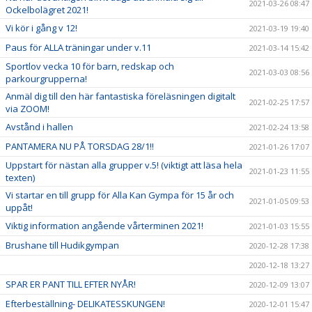
2021-03-26 08:47
Ockelbolägret 2021!
Vi kör i gång v 12!
2021-03-19 19:40
Paus för ALLA träningar under v.11
2021-03-14 15:42
Sportlov vecka 10 för barn, redskap och
2021-03-03 08:56
parkourgrupperna!
Anmäl dig till den här fantastiska föreläsningen digitalt
2021-02-25 17:57
via ZOOM!
Avstånd i hallen
2021-02-24 13:58
PANTAMERA NU PÅ TORSDAG 28/1!!
2021-01-26 17:07
Uppstart för nästan alla grupper v.5! (viktigt att läsa hela
2021-01-23 11:55
texten)
Vi startar en till grupp för Alla Kan Gympa för 15 år och
2021-01-05 09:53
uppåt!
Viktig information angående vårterminen 2021!
2021-01-03 15:55
Brushane till Hudikgympan
2020-12-28 17:38
2020-12-18 13:27
SPAR ER PANT TILL EFTER NYÅR!
2020-12-09 13:07
Efterbeställning- DELIKATESSKUNGEN!
2020-12-01 15:47