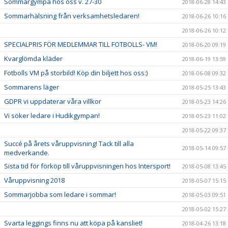
Sommargympa hos oss v. 27-30
2018-06-28 14:43
Sommarhälsning från verksamhetsledaren!
2018-06-26 10:16
2018-06-26 10:12
SPECIALPRIS FÖR MEDLEMMAR TILL FOTBOLLS- VM!
2018-06-20 09:19
Kvarglömda kläder
2018-06-19 13:59
Fotbolls VM på storbild! Köp din biljett hos oss:)
2018-06-08 09:32
Sommarens läger
2018-05-25 13:43
GDPR vi uppdaterar våra villkor
2018-05-23 14:26
Vi söker ledare i Hudikgympan!
2018-05-23 11:02
2018-05-22 09:37
Succé på årets våruppvisning! Tack till alla
2018-05-14 09:57
medverkande.
Sista tid för förköp till våruppvisningen hos Intersport!
2018-05-08 13:45
Våruppvisning 2018
2018-05-07 15:15
Sommarjobba som ledare i sommar!
2018-05-03 09:51
2018-05-02 15:27
Svarta leggings finns nu att köpa på kansliet!
2018-04-26 13:18