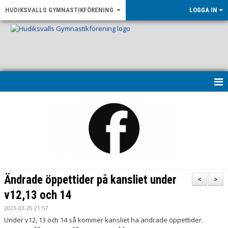
HUDIKSVALLS GYMNASTIKFÖRENING
LOGGA IN
HEM
KONTAKT & ÖPPETTIDER
UPPVISNING 2026
OM FÖRENINGEN
Ändrade öppettider på kansliet under
<
>
NYHETER
v12,13 och 14
2023-03-20 21:57
LF GÄVLEBORG - RÖRELSE FÖR ALLA
Under v12, 13 och 14 så kommer kansliet ha ändrade öppettider.