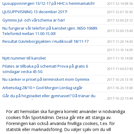
Ljusuppvisningen 13/12-17 på HHC:s hemmamatch!
2017-12-14 08:56
LJUSUPPVISNING 13 december 2017!
2017-12-07 10:30
Gymmix Jul- och vårschema är här!
2017-12-06 23:12
Nu fungerar vår telefon på kansliet igen. 0650-10689.
2017-12-06 15:46
Telefontid mellan 11.00-15.00!
Resultat Gävleborgsjakten i Hudiksvall 18/11-17
2017-11-20 14:43
2017-11-10 14:39
Nytt nummer till kansliet
2017-11-10 14:08
Pilates är tillbaka på schemat! Prova på gratis 6
2017-11-06 07:45
söndagar vecka 45-50.
Nu sänker vi priset på terminskort inom Gymmix
2017-10-26 13:18
Arbetsdag 28/10 = God Morgon Lördag utgår
2017-10-26 13:08
Går du på högstadiet eller gymnasiet? Då tränar du
2017-10-23 15:44
gratis hos oss på höstlovet. Välkommen!
Familjevecka måndag-torsdag vecka 43
2017-10-12 14:15
För att hemsidan ska fungera korrekt använder vi nödvändiga
Välkommen till Hudikgympans nya hemsida
cookies från SportAdmin. Dessa går inte att stänga av.
2017-09-06 15:01
Föreningen kan också använda frivilliga cookies, t.ex. för
Schema Gymmix
2017-09-06 14:52
statistik eller marknadsföring. Du väljer själv om du vill