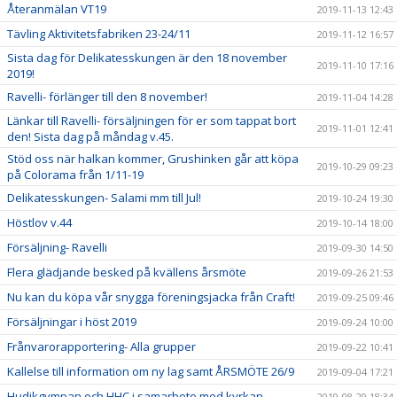
Återanmälan VT19
2019-11-13 12:43
Tävling Aktivitetsfabriken 23-24/11
2019-11-12 16:57
Sista dag för Delikatesskungen är den 18 november
2019-11-10 17:16
2019!
Ravelli- förlänger till den 8 november!
2019-11-04 14:28
Länkar till Ravelli- försäljningen för er som tappat bort
2019-11-01 12:41
den! Sista dag på måndag v.45.
Stöd oss när halkan kommer, Grushinken går att köpa
2019-10-29 09:23
på Colorama från 1/11-19
Delikatesskungen- Salami mm till Jul!
2019-10-24 19:30
Höstlov v.44
2019-10-14 18:00
Försäljning- Ravelli
2019-09-30 14:50
Flera glädjande besked på kvällens årsmöte
2019-09-26 21:53
Nu kan du köpa vår snygga föreningsjacka från Craft!
2019-09-25 09:46
Försäljningar i höst 2019
2019-09-24 10:00
Frånvarorapportering- Alla grupper
2019-09-22 10:41
Kallelse till information om ny lag samt ÅRSMÖTE 26/9
2019-09-04 17:21
Hudikgympan och HHC i samarbete med kyrkan
2019-08-29 18:34