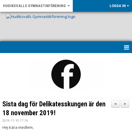
HUDIKSVALLS GYMNASTIKFÖRENING
LOGGA IN
HEM
KONTAKT & ÖPPETTIDER
UPPVISNING 2026
OM FÖRENINGEN
Sista dag för Delikatesskungen är den
<
>
NYHETER
18 november 2019!
2019-11-10 17:16
LF GÄVLEBORG - RÖRELSE FÖR ALLA
Hej kära medlem,