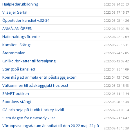
Hjälpledarutbildning
2022-08-24 20:53
Vi säljer Serla!
2022-08-17 15:57
Öppettider kansliet v.32-34
2022-08-08 14:26
ANMÄLAN ÖPPEN
2022-06-27 09:58
Nationaldags firande
2022-06-02 12:09
Kansliet - Stängt
2022-05-25 15:11
Återanmälan
2022-05-24 12:05
Grillkol/briketter till försäljning
2022-05-13 09:42
Stängt på kansliet!
2022-04-25 14:09
Kom ihåg att anmäla er till påskäggsjakten!
2022-04-13 17:02
Välkommen till påskäggsjakt hos oss!
2022-03-23 15:43
SMART-butiken
2022-03-11 11:54
Sportlovs stängt
2022-03-08 13:48
Gå och heja på Hudik Hockey ikväll
2022-02-23 08:54
Sista dagen för newbody 23/2
2022-02-21 14:47
Våruppvisningsdatum är spikat till den 20-22 maj -22 på
2022-02-16 13:28