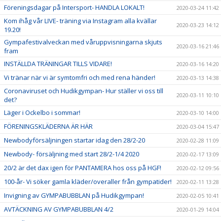
Föreningsdagar på Intersport- HANDLA LOKALT!
2020-03-24 11:42
Kom ihåg vår LIVE- träning via Instagram alla kvällar
2020-03-23 14:12
19.20!
Gympafestivalveckan med våruppvisningarna skjuts
2020-03-16 21:46
fram
INSTÄLLDA TRÄNINGAR TILLS VIDARE!
2020-03-16 14:20
Vi tränar när vi är symtomfri och med rena händer!
2020-03-13 14:38
Coronaviruset och Hudikgympan- Hur ställer vi oss till
2020-03-11 10:10
det?
Läger i Ockelbo i sommar!
2020-03-10 14:00
FÖRENINGSKLÄDERNA ÄR HÄR
2020-03-04 15:47
Newbodyförsäljningen startar idag den 28/2-20
2020-02-28 11:09
Newbody- försäljning med start 28/2-1/4 2020
2020-02-17 13:09
20/2 är det dax igen för PANTAMERA hos oss på HGF!
2020-02-12 09:56
100-år- Vi söker gamla kläder/overaller från gympatider!
2020-02-11 13:28
Invigning av GYMPABUBBLAN på Hudikgympan!
2020-02-05 10:41
AVTÄCKNING AV GYMPABUBBLAN 4/2
2020-01-29 14:04