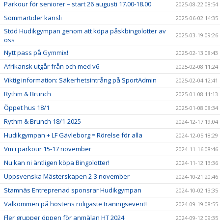
Parkour för seniorer – start 26 augusti 17.00-18.00
2025-08-22 08:54
Sommartider kansli
2025-06-02 14:35
Stöd Hudikgympan genom att köpa påskbingolotter av
2025-03-19 09:26
oss
Nytt pass på Gymmix!
2025-02-13 08:43
Afrikansk utgår från och med v6
2025-02-08 11:24
Viktig information: Säkerhetsintrång på SportAdmin
2025-02-04 12:41
Rythm & Brunch
2025-01-08 11:13
Öppet hus 18/1
2025-01-08 08:34
Rythm & Brunch 18/1-2025
2024-12-17 19:04
Hudikgympan + LF Gävleborg = Rörelse för alla
2024-12-05 18:29
Vm i parkour 15-17 november
2024-11-16 08:46
Nu kan ni äntligen köpa Bingolotter!
2024-11-12 13:36
Uppsvenska Mästerskapen 2-3 november
2024-10-21 20:46
Stamnäs Entreprenad sponsrar Hudikgympan
2024-10-02 13:35
Välkommen på höstens roligaste träningsevent!
2024-09-19 08:55
Fler grupper öppen för anmälan HT 2024
2024-09-12 09:35