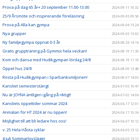
Prova på dag 65 år+ 20 september 11.00-13.00
2024-09-11 10:32
25/9 Årsmöte och inspirerande föreläsning
2024-09-05 09:50
Prova på Alla kan gympa
2024-09-04 13:24
Nya grupper
2024-09-03 13:02
Ny familjegympa öppnat 0-3 år
2024-08-26 14:16
Gratis gruppträning på Gymmix hela veckan!
2024-08-19 11:30
Kom och dansa med Hudikgympan lördag 24/8
2024-08-19 11:19
Öppet hus 24/8
2024-08-09 13:48
Rösta på Hudikgympan i Sparbanksmiljonen!
2024-08-07 14:03
Kansliet semesterstängt
2024-07-05 10:47
Nu är JOYNA äntligen igång på riktigt!
2024-07-02 14:06
Kansliets öppettider sommar 2024
2024-06-17 12:01
Anmälan för HT 2024 är nu öppen!
2024-06-17 10:36
Möjlighet till att bli ledare hos oss!
2024-06-07 10:12
v. 25 Hela Håsta cyklar
2024-06-05 13:12
4 juli Sommarlovsläger
2024-06-05 13:11