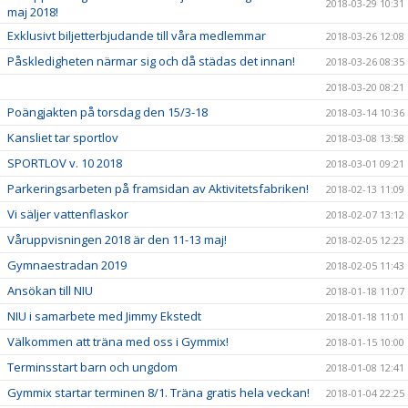
2018-03-29 10:31
maj 2018!
Exklusivt biljetterbjudande till våra medlemmar
2018-03-26 12:08
Påskledigheten närmar sig och då städas det innan!
2018-03-26 08:35
2018-03-20 08:21
Poängjakten på torsdag den 15/3-18
2018-03-14 10:36
Kansliet tar sportlov
2018-03-08 13:58
SPORTLOV v. 10 2018
2018-03-01 09:21
Parkeringsarbeten på framsidan av Aktivitetsfabriken!
2018-02-13 11:09
Vi säljer vattenflaskor
2018-02-07 13:12
Våruppvisningen 2018 är den 11-13 maj!
2018-02-05 12:23
Gymnaestradan 2019
2018-02-05 11:43
Ansökan till NIU
2018-01-18 11:07
NIU i samarbete med Jimmy Ekstedt
2018-01-18 11:01
Välkommen att träna med oss i Gymmix!
2018-01-15 10:00
Terminsstart barn och ungdom
2018-01-08 12:41
Gymmix startar terminen 8/1. Träna gratis hela veckan!
2018-01-04 22:25