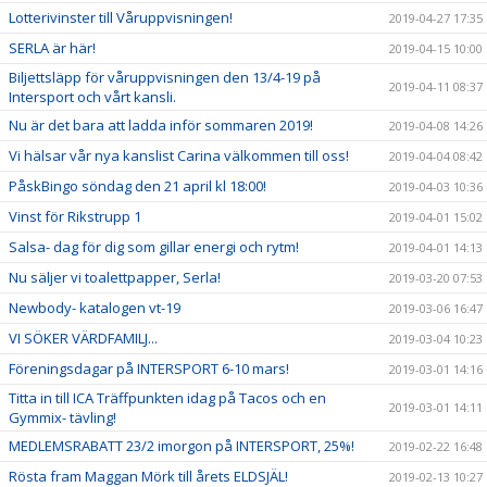
Lotterivinster till Våruppvisningen!
2019-04-27 17:35
SERLA är här!
2019-04-15 10:00
Biljettsläpp för våruppvisningen den 13/4-19 på
2019-04-11 08:37
Intersport och vårt kansli.
Nu är det bara att ladda inför sommaren 2019!
2019-04-08 14:26
Vi hälsar vår nya kanslist Carina välkommen till oss!
2019-04-04 08:42
PåskBingo söndag den 21 april kl 18:00!
2019-04-03 10:36
Vinst för Rikstrupp 1
2019-04-01 15:02
Salsa- dag för dig som gillar energi och rytm!
2019-04-01 14:13
Nu säljer vi toalettpapper, Serla!
2019-03-20 07:53
Newbody- katalogen vt-19
2019-03-06 16:47
VI SÖKER VÄRDFAMILJ...
2019-03-04 10:23
Föreningsdagar på INTERSPORT 6-10 mars!
2019-03-01 14:16
Titta in till ICA Träffpunkten idag på Tacos och en
2019-03-01 14:11
Gymmix- tävling!
MEDLEMSRABATT 23/2 imorgon på INTERSPORT, 25%!
2019-02-22 16:48
Rösta fram Maggan Mörk till årets ELDSJÄL!
2019-02-13 10:27