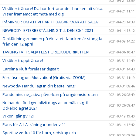
2021-04-21 13:59
Vi söker tränare! DU har fortfarande chansen att söka.
2021-04-21 11:11
Vi ser framemot ett möte med dig!
PÅMINNER OM ATT VI HAR 11 DAGAR KVAR ATT SÄLJA!
2021-04-20 14:38
NEWBODY- EFTERBESTÄLLNING TILL DEN 30/4-2021
2021-04-14 15:12
Omklädningsrummen på Aktivitetsfabriken är stängda
2021-04-09 14:22
från den 12 april
TÄVLING I ATT SÄLJA FLEST GRILLKOL/BRIKETTER!
2021-04-06 10:47
Vi söker trupptränare!
2021-03-31 14:49
Carolina Klüft föreläser digitalt!
2021-03-31 14:43
Föreläsning om Motivation! (Gratis via ZOOM)
2021-03-31 11:19
Newbody- Har du lagt in din beställning?
2021-03-31 08:46
Pandemins negativa påverkan på ungdomsidrotten
2021-03-26 08:49
Nu har det äntligen blivit dags att anmäla sig till
2021-03-26 08:47
Ockelbolägret 2021!
Vi kör i gång v 12!
2021-03-19 19:40
Paus för ALLA träningar under v.11
2021-03-14 15:42
Sportlov vecka 10 för barn, redskap och
2021-03-03 08:56