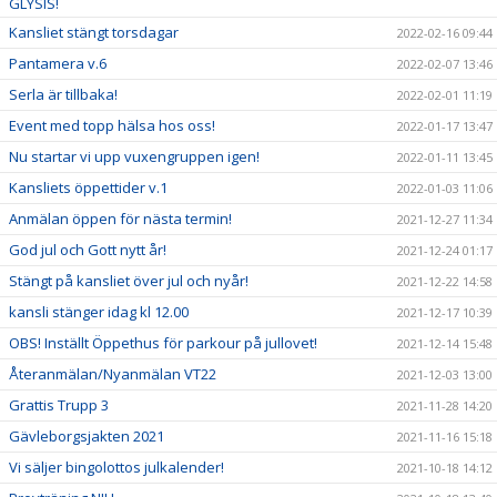
GLYSIS!
Kansliet stängt torsdagar
2022-02-16 09:44
Pantamera v.6
2022-02-07 13:46
Serla är tillbaka!
2022-02-01 11:19
Event med topp hälsa hos oss!
2022-01-17 13:47
Nu startar vi upp vuxengruppen igen!
2022-01-11 13:45
Kansliets öppettider v.1
2022-01-03 11:06
Anmälan öppen för nästa termin!
2021-12-27 11:34
God jul och Gott nytt år!
2021-12-24 01:17
Stängt på kansliet över jul och nyår!
2021-12-22 14:58
kansli stänger idag kl 12.00
2021-12-17 10:39
OBS! Inställt Öppethus för parkour på jullovet!
2021-12-14 15:48
Återanmälan/Nyanmälan VT22
2021-12-03 13:00
Grattis Trupp 3
2021-11-28 14:20
Gävleborgsjakten 2021
2021-11-16 15:18
Vi säljer bingolottos julkalender!
2021-10-18 14:12