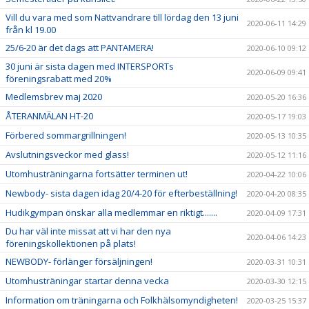
Vill du vara med som Nattvandrare till lördag den 13 juni
2020-06-11 14:29
från kl 19.00
25/6-20 är det dags att PANTAMERA!
2020-06-10 09:12
30 juni är sista dagen med INTERSPORTs
2020-06-09 09:41
föreningsrabatt med 20%
Medlemsbrev maj 2020
2020-05-20 16:36
ÅTERANMÄLAN HT-20
2020-05-17 19:03
Förbered sommargrillningen!
2020-05-13 10:35
Avslutningsveckor med glass!
2020-05-12 11:16
Utomhusträningarna fortsätter terminen ut!
2020-04-22 10:06
Newbody- sista dagen idag 20/4-20 för efterbeställning!
2020-04-20 08:35
Hudikgympan önskar alla medlemmar en riktigt.......
2020-04-09 17:31
Du har väl inte missat att vi har den nya
2020-04-06 14:23
föreningskollektionen på plats!
NEWBODY- förlänger försäljningen!
2020-03-31 10:31
Utomhusträningar startar denna vecka
2020-03-30 12:15
Information om träningarna och Folkhälsomyndigheten!
2020-03-25 15:37