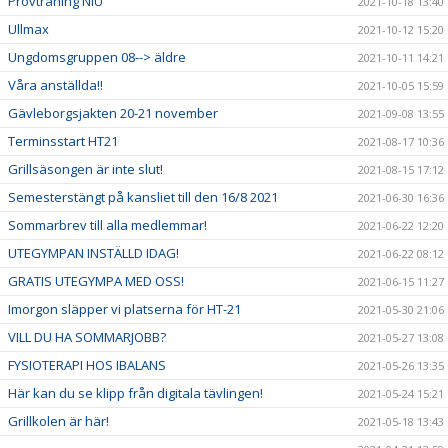
Provträning NIU
2021-10-18 13:40
Ullmax
2021-10-12 15:20
Ungdomsgruppen 08--> äldre
2021-10-11 14:21
Våra anställda!!
2021-10-05 15:59
Gävleborgsjakten 20-21 november
2021-09-08 13:55
Terminsstart HT21
2021-08-17 10:36
Grillsäsongen är inte slut!
2021-08-15 17:12
Semesterstängt på kansliet till den 16/8 2021
2021-06-30 16:36
Sommarbrev till alla medlemmar!
2021-06-22 12:20
UTEGYMPAN INSTÄLLD IDAG!
2021-06-22 08:12
GRATIS UTEGYMPA MED OSS!
2021-06-15 11:27
Imorgon släpper vi platserna för HT-21
2021-05-30 21:06
VILL DU HA SOMMARJOBB?
2021-05-27 13:08
FYSIOTERAPI HOS IBALANS
2021-05-26 13:35
Här kan du se klipp från digitala tävlingen!
2021-05-24 15:21
Grillkolen är här!
2021-05-18 13:43