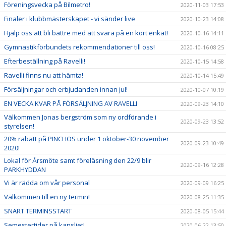
Föreningsvecka på Bilmetro!
2020-11-03 17:53
Finaler i klubbmästerskapet - vi sänder live
2020-10-23 14:08
Hjälp oss att bli bättre med att svara på en kort enkät!
2020-10-16 14:11
Gymnastikförbundets rekommendationer till oss!
2020-10-16 08:25
Efterbeställning på Ravelli!
2020-10-15 14:58
Ravelli finns nu att hämta!
2020-10-14 15:49
Försäljningar och erbjudanden innan jul!
2020-10-07 10:19
EN VECKA KVAR PÅ FÖRSÄLJNING AV RAVELLI
2020-09-23 14:10
Välkommen Jonas bergström som ny ordförande i
2020-09-23 13:52
styrelsen!
20% rabatt på PINCHOS under 1 oktober-30 november
2020-09-23 10:49
2020!
Lokal för Årsmöte samt föreläsning den 22/9 blir
2020-09-16 12:28
PARKHYDDAN
Vi är rädda om vår personal
2020-09-09 16:25
Välkommen till en ny termin!
2020-08-25 11:35
SNART TERMINSSTART
2020-08-05 15:44
Semestertider på kansliet!
2020-06-22 13:50