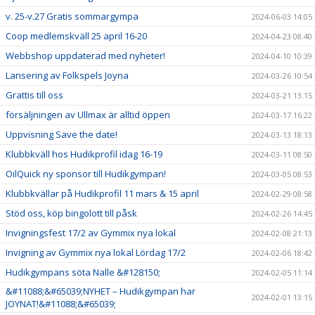
v. 25-v.27 Gratis sommargympa
2024-06-03 14:05
Coop medlemskväll 25 april 16-20
2024-04-23 08:40
Webbshop uppdaterad med nyheter!
2024-04-10 10:39
Lansering av Folkspels Joyna
2024-03-26 10:54
Grattis till oss
2024-03-21 13:15
försäljningen av Ullmax är alltid öppen
2024-03-17 16:22
Uppvisning Save the date!
2024-03-13 18:13
Klubbkväll hos Hudikprofil idag 16-19
2024-03-11 08:50
OilQuick ny sponsor till Hudikgympan!
2024-03-05 08:53
Klubbkvällar på Hudikprofil 11 mars & 15 april
2024-02-29 08:58
Stöd oss, köp bingolott till påsk
2024-02-26 14:45
Invigningsfest 17/2 av Gymmix nya lokal
2024-02-08 21:13
Invigning av Gymmix nya lokal Lördag 17/2
2024-02-06 18:42
Hudikgympans söta Nalle &#128150;
2024-02-05 11:14
&#11088;&#65039;NYHET – Hudikgympan har
2024-02-01 13:15
JOYNAT!&#11088;&#65039;