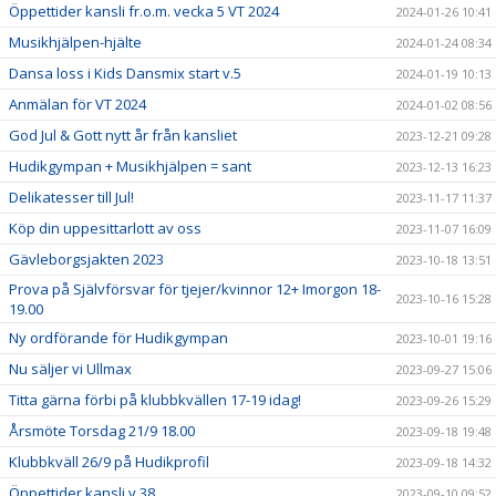
Öppettider kansli fr.o.m. vecka 5 VT 2024
2024-01-26 10:41
Musikhjälpen-hjälte
2024-01-24 08:34
Dansa loss i Kids Dansmix start v.5
2024-01-19 10:13
Anmälan för VT 2024
2024-01-02 08:56
God Jul & Gott nytt år från kansliet
2023-12-21 09:28
Hudikgympan + Musikhjälpen = sant
2023-12-13 16:23
Delikatesser till Jul!
2023-11-17 11:37
Köp din uppesittarlott av oss
2023-11-07 16:09
Gävleborgsjakten 2023
2023-10-18 13:51
Prova på Självförsvar för tjejer/kvinnor 12+ Imorgon 18-
2023-10-16 15:28
19.00
Ny ordförande för Hudikgympan
2023-10-01 19:16
Nu säljer vi Ullmax
2023-09-27 15:06
Titta gärna förbi på klubbkvällen 17-19 idag!
2023-09-26 15:29
Årsmöte Torsdag 21/9 18.00
2023-09-18 19:48
Klubbkväll 26/9 på Hudikprofil
2023-09-18 14:32
Öppettider kansli v.38
2023-09-10 09:52