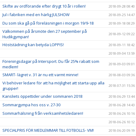
Skifte av ordförande efter drygt 10 år i rollen!
2018-09-28 08:40
Jul i fabriken med en härlig JULSHOW
2018-09-25 14:47
Du som ska gå på föreläsningen i morgon 19/9-18
2018-09-18 08:29
Välkommen på årsmöte den 27 september på
2018-09-12 09:22
Hudikgympan!
Höststädning kan betyda LOPPIS!
2018-09-11 18:42
2018-09-04 13:59
Föreningsdagar på Intersport. Du får 25% rabatt som
2018-09-03 09:01
medlem!
SMART- lägret v. 31 är nu ett varmt minne!
2018-08-03 09:36
Vi behöver ledare för att ha möjlighet att starta upp alla
2018-07-31 15:36
grupper!
Kansliets öppettider under sommaren 2018
2018-06-29 13:44
Sommargympa hos oss v. 27-30
2018-06-28 14:43
Sommarhälsning från verksamhetsledaren!
2018-06-26 10:16
2018-06-26 10:12
SPECIALPRIS FÖR MEDLEMMAR TILL FOTBOLLS- VM!
2018-06-20 09:19