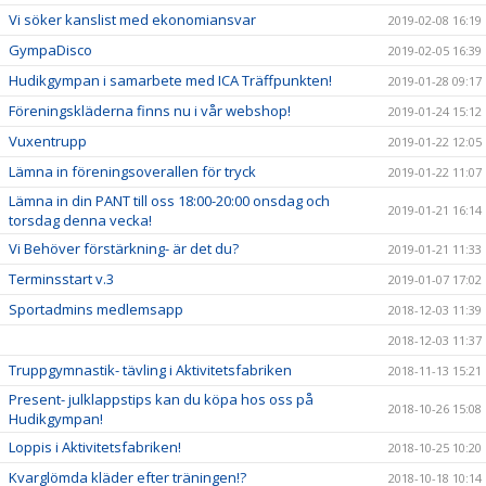
Vi söker kanslist med ekonomiansvar
2019-02-08 16:19
GympaDisco
2019-02-05 16:39
Hudikgympan i samarbete med ICA Träffpunkten!
2019-01-28 09:17
Föreningskläderna finns nu i vår webshop!
2019-01-24 15:12
Vuxentrupp
2019-01-22 12:05
Lämna in föreningsoverallen för tryck
2019-01-22 11:07
Lämna in din PANT till oss 18:00-20:00 onsdag och
2019-01-21 16:14
torsdag denna vecka!
Vi Behöver förstärkning- är det du?
2019-01-21 11:33
Terminsstart v.3
2019-01-07 17:02
Sportadmins medlemsapp
2018-12-03 11:39
2018-12-03 11:37
Truppgymnastik- tävling i Aktivitetsfabriken
2018-11-13 15:21
Present- julklappstips kan du köpa hos oss på
2018-10-26 15:08
Hudikgympan!
Loppis i Aktivitetsfabriken!
2018-10-25 10:20
Kvarglömda kläder efter träningen!?
2018-10-18 10:14