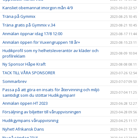
Kansliet obemannat imorgon mån 4/9
2023-09-03 22:57
Träna på Gymmix
2023-08-25 10:45
Träna gratis på Gymmix v.34
2023-08-21 10:45
Anmälan öppnar idag 17/8 12:00
2023-08-17 11:44
Anmälan öppen för Vuxengruppen 18 år+
2023-08-15 23:11
Hudikprofil som ny helhetsleverantör av kläder och
2023-08-09 10:04
profilreklam
Ny Sponsor Håpe Kraft
2023-08-08 08:11
TACK TILL VÅRA SPONSORER
2023-07-26 12:54
Sommarbrev
2023-07-07 09:53
Passa på att göra en insats för återvinning och miljö
2023-07-04 11:25
samtidigt som du stöttar Hudikgympan!
Anmälan öppen HT 2023
2023-06-28 12:27
Försäljning av biljetter till våruppvisningen
2023-04-28 09:56
Hudikgympans våruppvisning
2023-04-25 11:17
Nyhet! Afrikansk Dans
2023-04-21 13:19
Nu på söndag 23/4
2023-04-17 23:04