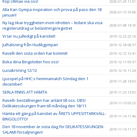
Köp Ullmax via oss!
2020-01-29 11:01
Alla Kan Gympa inspiration och prova på pass den 18
2020-01-15 10:08
januari!
Ny lag ökar tryggheten inom idrotten – ledare ska visa
2020-01-08 14:10
registerutdrag ur belastningsregistret
Vi tar nu julledigt på kansliet!
2019-12-22 22:16
Julhälsning från Hudikgympan
2019-12-18 08:37
Ravelli den sista orden har kommit!
2019-12-12 12:41
Boka dina Bingolotter hos oss!
2019-12-11 09:37
Luciakröning 12/12
2019-12-10 11:24
Ljusspel på HHC:s hemmamatch Söndag den 1
2019-11-28 14:03
december!
SERLA FINNS ATT HÄMTA
2019-11-25 13:03
Ravelli- beställningen har anlänt till oss. OBS!
2019-11-15 09:25
Delikatesskungen fram till måndag den 18/11.
Hämta ett gäng på kansliet av ÅRETS UPPESITTARKVÄLL-
2019-11-14 11:46
BINGOLOTTO!
Den 18 november är sista dag för DELIKATESSKUNGEN-
2019-11-14 11:17
SALAMI-försäljningen!