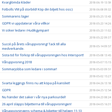
Kvarglömda kläder
2018-06-19 13:59
Fotbolls VM på storbild! Köp din biljett hos oss:)
2018-06-08 09:32
Sommarens läger
2018-05-25 13:43
GDPR vi uppdaterar våra villkor
2018-05-23 14:26
Vi söker ledare i Hudikgympan!
2018-05-23 11:02
2018-05-22 09:37
Succé på årets våruppvisning! Tack till alla
2018-05-14 09:57
medverkande.
Sista tid för förköp till våruppvisningen hos Intersport!
2018-05-08 13:45
Våruppvisning 2018
2018-05-07 15:15
Sommarjobba som ledare i sommar!
2018-05-03 09:51
2018-05-02 15:27
Svarta leggings finns nu att köpa på kansliet!
2018-04-26 13:18
GDPR
2018-04-25 12:54
Nu händer det saker i vår nya parkourdel!
2018-04-23 08:24
26 april släpps biljetterna till våruppvisningen!
2018-04-05 16:31
Våruppvisningens schema & biljetter till helgen 11-13