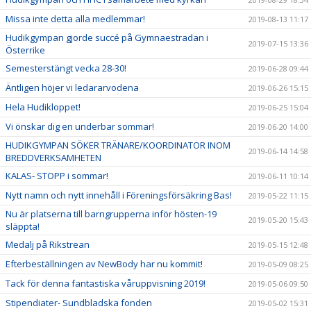
Missa inte detta alla medlemmar!
2019-08-13 11:17
Hudikgympan gjorde succé på Gymnaestradan i
2019-07-15 13:36
Österrike
Semesterstängt vecka 28-30!
2019-06-28 09:44
Äntligen höjer vi ledararvodena
2019-06-26 15:15
Hela Hudikloppet!
2019-06-25 15:04
Vi önskar dig en underbar sommar!
2019-06-20 14:00
HUDIKGYMPAN SÖKER TRÄNARE/KOORDINATOR INOM
2019-06-14 14:58
BREDDVERKSAMHETEN
KALAS- STOPP i sommar!
2019-06-11 10:14
Nytt namn och nytt innehåll i Föreningsförsäkring Bas!
2019-05-22 11:15
Nu är platserna till barngrupperna inför hösten-19
2019-05-20 15:43
släppta!
Medalj på Rikstrean
2019-05-15 12:48
Efterbeställningen av NewBody har nu kommit!
2019-05-09 08:25
Tack för denna fantastiska våruppvisning 2019!
2019-05-06 09:50
Stipendiater- Sundbladska fonden
2019-05-02 15:31