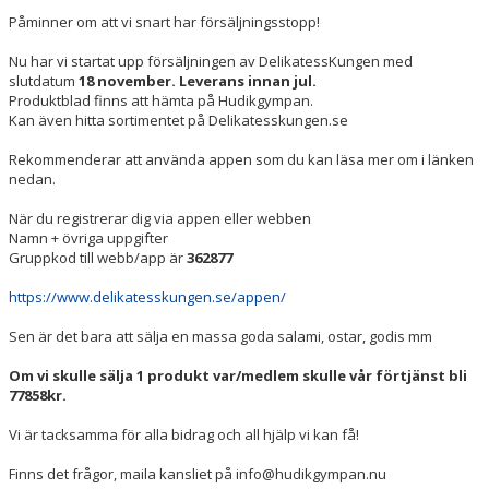
HYRA/BOKNING
Påminner om att vi snart har försäljningsstopp!
Nu har vi startat upp försäljningen av DelikatessKungen med
KLÄDBESTÄLLNING
slutdatum
18 november. Leverans innan jul.
Produktblad finns att hämta på Hudikgympan.
LEDARE
Kan även hitta sortimentet på Delikatesskungen.se
Rekommenderar att använda appen som du kan läsa mer om i länken
GDPR
nedan.
VÅR HISTORIA
När du registrerar dig via appen eller webben
Namn + övriga uppgifter
PRESS
Gruppkod till webb/app är
362877
https://www.delikatesskungen.se/appen/
Sen är det bara att sälja en massa goda salami, ostar, godis mm
Om vi skulle sälja 1 produkt var/medlem skulle vår förtjänst bli
77858kr.
Vi är tacksamma för alla bidrag och all hjälp vi kan få!
Finns det frågor, maila kansliet på info@hudikgympan.nu