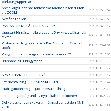
parkourgrupperna!
Anmäl dig till den här fantastiska föreläsningen digitalt
2021-02-25 17:57
via ZOOM!
Avstånd i hallen
2021-02-24 13:58
PANTAMERA NU PÅ TORSDAG 28/1!!
2021-01-26 17:07
Uppstart för nästan alla grupper v.5! (viktigt att läsa hela
2021-01-23 11:55
texten)
Vi startar en till grupp för Alla Kan Gympa för 15 år och
2021-01-05 09:53
uppåt!
Viktig information angående vårterminen 2021!
2021-01-03 15:55
Brushane till Hudikgympan
2020-12-28 17:38
2020-12-18 13:27
SPAR ER PANT TILL EFTER NYÅR!
2020-12-09 13:07
Efterbeställning- DELIKATESSKUNGEN!
2020-12-01 15:47
Hudikgympan invigde jubileumsutställning
2020-11-29 21:04
Förändringar på grund av nya lokala restriktioner!
2020-11-16 21:07
Delikatesskungen ska vara inlämnad senast den 15/11-
2020-11-12 14:53
2020