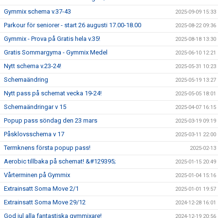
Gymmix schema v.37-43
2025-09-09 15:33
Parkour för seniorer - start 26 augusti 17.00-18.00
2025-08-22 09:36
Gymmix - Prova på Gratis hela v.35!
2025-08-18 13:30
Gratis Sommargyma - Gymmix Medel
2025-06-10 12:21
Nytt schema v.23-24!
2025-05-31 10:23
Schemaändring
2025-05-19 13:27
Nytt pass på schemat vecka 19-24!
2025-05-05 18:01
Schemaändringar v 15
2025-04-07 16:15
Popup pass söndag den 23 mars
2025-03-19 09:19
Påsklovsschema v 17
2025-03-11 22:00
Termknens första popup pass!
2025-02-13
Aerobic tillbaka på schemat! &#129395;
2025-01-15 20:49
Vårterminen på Gymmix
2025-01-04 15:16
Extrainsatt Soma Move 2/1
2025-01-01 19:57
Extrainsatt Soma Move 29/12
2024-12-28 16:01
God jul alla fantastiska gymmixare!
2024-12-19 20:56