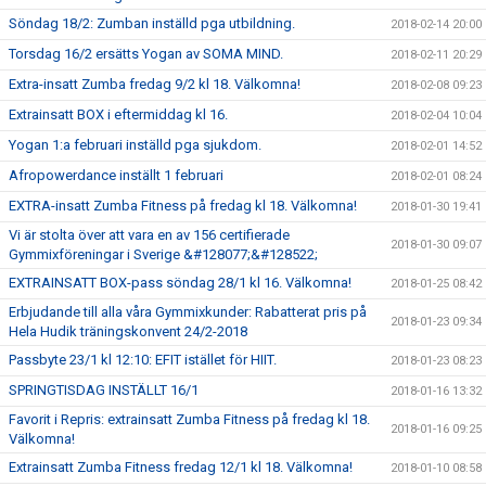
Söndag 18/2: Zumban inställd pga utbildning.
2018-02-14 20:00
Torsdag 16/2 ersätts Yogan av SOMA MIND.
2018-02-11 20:29
Extra-insatt Zumba fredag 9/2 kl 18. Välkomna!
2018-02-08 09:23
Extrainsatt BOX i eftermiddag kl 16.
2018-02-04 10:04
Yogan 1:a februari inställd pga sjukdom.
2018-02-01 14:52
Afropowerdance inställt 1 februari
2018-02-01 08:24
EXTRA-insatt Zumba Fitness på fredag kl 18. Välkomna!
2018-01-30 19:41
Vi är stolta över att vara en av 156 certifierade
2018-01-30 09:07
Gymmixföreningar i Sverige &#128077;&#128522;
EXTRAINSATT BOX-pass söndag 28/1 kl 16. Välkomna!
2018-01-25 08:42
Erbjudande till alla våra Gymmixkunder: Rabatterat pris på
2018-01-23 09:34
Hela Hudik träningskonvent 24/2-2018
Passbyte 23/1 kl 12:10: EFIT istället för HIIT.
2018-01-23 08:23
SPRINGTISDAG INSTÄLLT 16/1
2018-01-16 13:32
Favorit i Repris: extrainsatt Zumba Fitness på fredag kl 18.
2018-01-16 09:25
Välkomna!
Extrainsatt Zumba Fitness fredag 12/1 kl 18. Välkomna!
2018-01-10 08:58