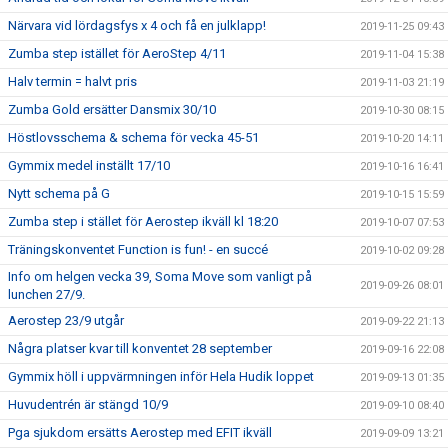
Närvara vid lördagsfys x 4 och få en julklapp!
2019-11-25 09:43
Zumba step istället för AeroStep 4/11
2019-11-04 15:38
Halv termin = halvt pris
2019-11-03 21:19
Zumba Gold ersätter Dansmix 30/10
2019-10-30 08:15
Höstlovsschema & schema för vecka 45-51
2019-10-20 14:11
Gymmix medel inställt 17/10
2019-10-16 16:41
Nytt schema på G
2019-10-15 15:59
Zumba step i stället för Aerostep ikväll kl 18:20
2019-10-07 07:53
Träningskonventet Function is fun! - en succé
2019-10-02 09:28
Info om helgen vecka 39, Soma Move som vanligt på
2019-09-26 08:01
lunchen 27/9.
Aerostep 23/9 utgår
2019-09-22 21:13
Några platser kvar till konventet 28 september
2019-09-16 22:08
Gymmix höll i uppvärmningen inför Hela Hudik loppet
2019-09-13 01:35
Huvudentrén är stängd 10/9
2019-09-10 08:40
Pga sjukdom ersätts Aerostep med EFIT ikväll
2019-09-09 13:21