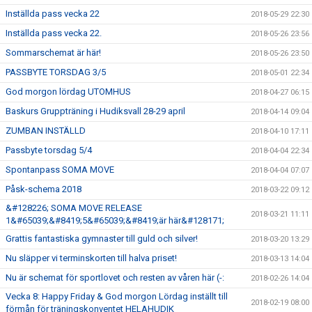
Inställda pass vecka 22
2018-05-29 22:30
Inställda pass vecka 22.
2018-05-26 23:56
Sommarschemat är här!
2018-05-26 23:50
PASSBYTE TORSDAG 3/5
2018-05-01 22:34
God morgon lördag UTOMHUS
2018-04-27 06:15
Baskurs Gruppträning i Hudiksvall 28-29 april
2018-04-14 09:04
ZUMBAN INSTÄLLD
2018-04-10 17:11
Passbyte torsdag 5/4
2018-04-04 22:34
Spontanpass SOMA MOVE
2018-04-04 07:07
Påsk-schema 2018
2018-03-22 09:12
&#128226; SOMA MOVE RELEASE
2018-03-21 11:11
1&#65039;&#8419;5&#65039;&#8419;är här&#128171;
Grattis fantastiska gymnaster till guld och silver!
2018-03-20 13:29
Nu släpper vi terminskorten till halva priset!
2018-03-13 14:04
Nu är schemat för sportlovet och resten av våren här (-:
2018-02-26 14:04
Vecka 8: Happy Friday & God morgon Lördag inställt till
2018-02-19 08:00
förmån för träningskonventet HELAHUDIK