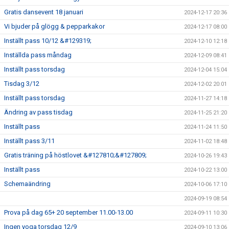
Gratis dansevent 18 januari
2024-12-17 20:36
Vi bjuder på glögg & pepparkakor
2024-12-17 08:00
Inställt pass 10/12 &#129319;
2024-12-10 12:18
Inställda pass måndag
2024-12-09 08:41
Inställt pass torsdag
2024-12-04 15:04
Tisdag 3/12
2024-12-02 20:01
Inställt pass torsdag
2024-11-27 14:18
Ändring av pass tisdag
2024-11-25 21:20
Inställt pass
2024-11-24 11:50
Inställt pass 3/11
2024-11-02 18:48
Gratis träning på höstlovet &#127810;&#127809;
2024-10-26 19:43
Inställt pass
2024-10-22 13:00
Schemaändring
2024-10-06 17:10
2024-09-19 08:54
Prova på dag 65+ 20 september 11.00-13.00
2024-09-11 10:30
Ingen yoga torsdag 12/9
2024-09-10 13:06