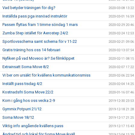
Vad betyder träningen för dig?
2020-03-08 13:22
Inställda pass pga insnöad instruktör
2020-03-01 16:59
Passen flyttas fram 1 timme söndag 1 mars
2020-02-29 20:46
Zumba Step istället för Aerostep 24/2
2020-02-24 12:53
Sportlovsschema samt schema för v 11-22
2020-02-21 09:06
Gratis träning hos oss 14 februari
2020-02-13 07:54
Nyfiken på vad Moveoo är? Se filmklippet
2020-02-11 08:15
Extrainsatt Soma Move 8/2
2020-02-07 17:22
Vi ber om ursäkt för kvällens kommunikationsmiss
2020-02-06 22:54
Inställt pass tisdag 4/2
2020-02-04 14:25
Kostnadsfri Soma Move 22/2
2020-01-16 07:46
Kom i gång hos oss vecka 2-9
2019-12-30 23:53
Gymmix Potpurri 21/12
2019-12-18 21:28
Soma Move 18/12
2019-12-17 21:25
Viktig info angående kvällens pass
2019-12-17 15:43
Ändrad tid och lokal för Soma Move ikväll
2019-12-04 15:39