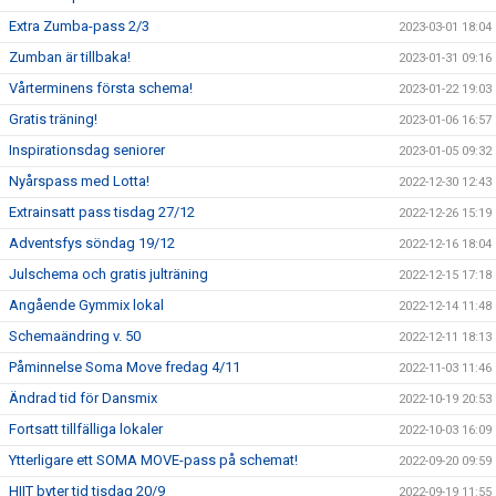
Extra Zumba-pass 2/3
2023-03-01 18:04
Zumban är tillbaka!
2023-01-31 09:16
Vårterminens första schema!
2023-01-22 19:03
Gratis träning!
2023-01-06 16:57
Inspirationsdag seniorer
2023-01-05 09:32
Nyårspass med Lotta!
2022-12-30 12:43
Extrainsatt pass tisdag 27/12
2022-12-26 15:19
Adventsfys söndag 19/12
2022-12-16 18:04
Julschema och gratis julträning
2022-12-15 17:18
Angående Gymmix lokal
2022-12-14 11:48
Schemaändring v. 50
2022-12-11 18:13
Påminnelse Soma Move fredag 4/11
2022-11-03 11:46
Ändrad tid för Dansmix
2022-10-19 20:53
Fortsatt tillfälliga lokaler
2022-10-03 16:09
Ytterligare ett SOMA MOVE-pass på schemat!
2022-09-20 09:59
HIIT byter tid tisdag 20/9
2022-09-19 11:55