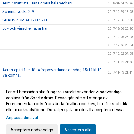
Terminstart 8/1. Träna gratis hela veckan!
2018-01-04 22:26
Schema vecka 2-9
2017-12-29 13:08
GRATIS ZUMBA 17/12-7/1
2017-12-16 10:00
Jul- och vårschemat är här!
2017-12-06 23:20
2017-12-06 23:18
2017-12-06 23:14
2017-12-02 07:05
2017-11-22 21:36
Aerostep istället för Afropowerdance onsdag 15/11 kl 19.
2017-11-13 21:41
Välkomna!
2017-11-08 06:27
För att hemsidan ska fungera korrekt använder vi nödvändiga
2017-11-06 13:07
cookies från SportAdmin. Dessa går inte att stänga av.
Prova på Pilates gratis i 6 söndagar vecka 45-50
2017-11-06 13:02
Föreningen kan också använda frivilliga cookies, t.ex. för statistik
eller marknadsföring. Du väljer själv om du vill acceptera dessa.
Anpassa dina val
Cookie-inställningar
Gå till Webbversion
Acceptera nödvändiga
Acceptera alla