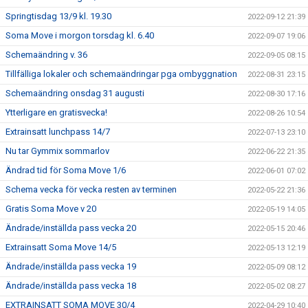
Springtisdag 13/9 kl. 19.30
2022-09-12 21:39
Soma Move i morgon torsdag kl. 6.40
2022-09-07 19:06
Schemaändring v. 36
2022-09-05 08:15
Tillfälliga lokaler och schemaändringar pga ombyggnation
2022-08-31 23:15
Schemaändring onsdag 31 augusti
2022-08-30 17:16
Ytterligare en gratisvecka!
2022-08-26 10:54
Extrainsatt lunchpass 14/7
2022-07-13 23:10
Nu tar Gymmix sommarlov
2022-06-22 21:35
Ändrad tid för Soma Move 1/6
2022-06-01 07:02
Schema vecka för vecka resten av terminen
2022-05-22 21:36
Gratis Soma Move v 20
2022-05-19 14:05
Ändrade/inställda pass vecka 20
2022-05-15 20:46
Extrainsatt Soma Move 14/5
2022-05-13 12:19
Ändrade/inställda pass vecka 19
2022-05-09 08:12
Ändrade/inställda pass vecka 18
2022-05-02 08:27
EXTRAINSATT SOMA MOVE 30/4
2022-04-29 10:40