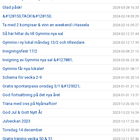
Glad påsk!
2024-03-28 16:33
&#128153;TACK!&#128153;
2024-02-18 09:29
Ta med 2 kompisar & vinn en weekend i Hassela
2024-02-16 09:27
Så här hittar du till Gymmix nya sal
2024-02-12 21:44
Gymmix i ny lokal måndag 13/2 och tillsvidare
2024-02-12 17:39
Invigningsfest 17/2
2024-02-08 21:15
Invigning av Gymmix nya sal &#127881;
2024-02-06 23:36
Gymmix får nya lokaler!
2024-02-01 08:17
Schema för vecka 2-9
2024-01-05 20:14
Gratis spontanpass onsdag 3/1 &#129321;
2024-01-01 21:15
God fortsättning på det nya året
2024-01-01 13:37
Träna med oss på Nyårsafton!
2023-12-26 00:15
God Jul & Gott Nytt År
2023-12-23 16:24
Julveckan 2023
2023-12-17 22:46
Torsdag 14 december
2023-12-13 20:40
Gratis träning vecka 50 & 51
2023-12-11 07:36