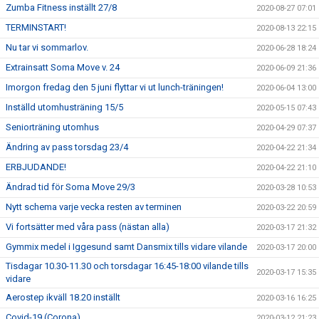
Zumba Fitness inställt 27/8
2020-08-27 07:01
TERMINSTART!
2020-08-13 22:15
Nu tar vi sommarlov.
2020-06-28 18:24
Extrainsatt Soma Move v. 24
2020-06-09 21:36
Imorgon fredag den 5 juni flyttar vi ut lunch-träningen!
2020-06-04 13:00
Inställd utomhusträning 15/5
2020-05-15 07:43
Seniorträning utomhus
2020-04-29 07:37
Ändring av pass torsdag 23/4
2020-04-22 21:34
ERBJUDANDE!
2020-04-22 21:10
Ändrad tid för Soma Move 29/3
2020-03-28 10:53
Nytt schema varje vecka resten av terminen
2020-03-22 20:59
Vi fortsätter med våra pass (nästan alla)
2020-03-17 21:32
Gymmix medel i Iggesund samt Dansmix tills vidare vilande
2020-03-17 20:00
Tisdagar 10.30-11.30 och torsdagar 16:45-18:00 vilande tills
2020-03-17 15:35
vidare
Aerostep ikväll 18.20 inställt
2020-03-16 16:25
Covid-19 (Corona)
2020-03-12 21:23