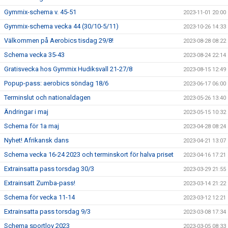
Gymmix-schema v. 45-51
2023-11-01 20:00
Gymmix-schema vecka 44 (30/10-5/11)
2023-10-26 14:33
Välkommen på Aerobics tisdag 29/8!
2023-08-28 08:22
Schema vecka 35-43
2023-08-24 22:14
Gratisvecka hos Gymmix Hudiksvall 21-27/8
2023-08-15 12:49
Popup-pass: aerobics söndag 18/6
2023-06-17 06:00
Terminslut och nationaldagen
2023-05-26 13:40
Ändringar i maj
2023-05-15 10:32
Schema för 1a maj
2023-04-28 08:24
Nyhet! Afrikansk dans
2023-04-21 13:07
Schema vecka 16-24 2023 och terminskort för halva priset
2023-04-16 17:21
Extrainsatta pass torsdag 30/3
2023-03-29 21:55
Extrainsatt Zumba-pass!
2023-03-14 21:22
Schema för vecka 11-14
2023-03-12 12:21
Extrainsatta pass torsdag 9/3
2023-03-08 17:34
Schema sportlov 2023
2023-03-05 08:33