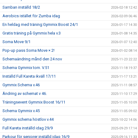
Samban inställd 18/2
2026-02-18 12:42
Aerobics istället för Zumba idag
2026-02-09 06:46
En heldag med träning:Gymmix Boost 24/1
2026-01-17 14:30
Gratis träning på Gymmix hela v.3
2026-01-08 14:35
Soma Move 9/1
2026-01-07 12:40
Pop-up pass Soma Move × 2!
2026-01-02 08:14
Schemaändring månd den 24 nov
2025-11-23 22:22
Schema Gymmix tom. V.51
2025-11-18 19:37
Inställd Full Kareta ikväll 17/11
2025-11-17 13:21
Gymmix Schema v.46
2025-11-11 08:57
Ändring av schemat v 46.
2025-11-10 17:29
Träningsevent Gymmix Boost 16/11
2025-11-05 10:09
Schema Gymmix v.45
2025-11-05 09:02
Gymmix schema höstlov v.44
2025-10-22 14:06
Full Kareta inställd idag 29/9
2025-09-29 17:14
Parkour för seniorer inställd idag 16/9
2025-09-16 11:33