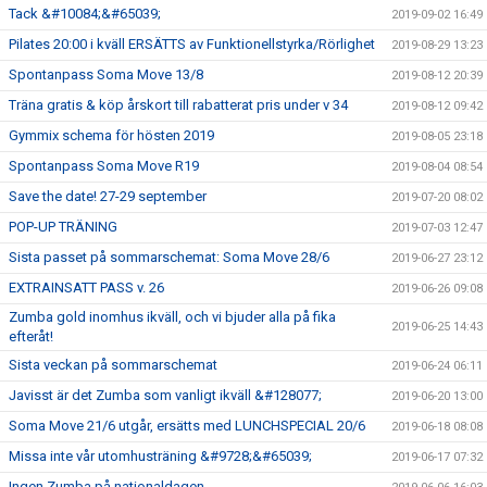
Tack &#10084;&#65039;
2019-09-02 16:49
Pilates 20:00 i kväll ERSÄTTS av Funktionellstyrka/Rörlighet
2019-08-29 13:23
Spontanpass Soma Move 13/8
2019-08-12 20:39
Träna gratis & köp årskort till rabatterat pris under v 34
2019-08-12 09:42
Gymmix schema för hösten 2019
2019-08-05 23:18
Spontanpass Soma Move R19
2019-08-04 08:54
Save the date! 27-29 september
2019-07-20 08:02
POP-UP TRÄNING
2019-07-03 12:47
Sista passet på sommarschemat: Soma Move 28/6
2019-06-27 23:12
EXTRAINSATT PASS v. 26
2019-06-26 09:08
Zumba gold inomhus ikväll, och vi bjuder alla på fika
2019-06-25 14:43
efteråt!
Sista veckan på sommarschemat
2019-06-24 06:11
Javisst är det Zumba som vanligt ikväll &#128077;
2019-06-20 13:00
Soma Move 21/6 utgår, ersätts med LUNCHSPECIAL 20/6
2019-06-18 08:08
Missa inte vår utomhusträning &#9728;&#65039;
2019-06-17 07:32
Ingen Zumba på nationaldagen