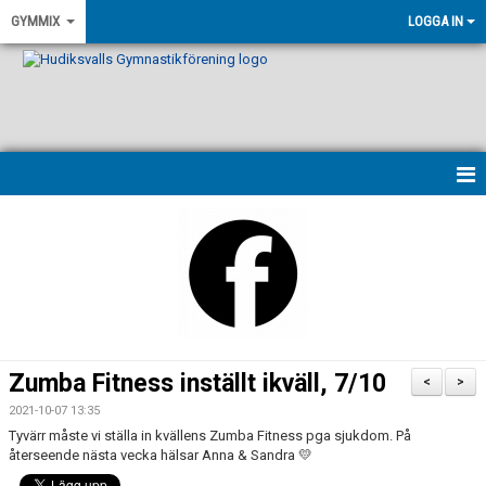
GYMMIX
LOGGA IN
HEM
NYHETER
VÅRA LEDARE
PASSBESKRIVNINGAR
Zumba Fitness inställt ikväll, 7/10
<
>
KONTAKT
2021-10-07 13:35
Tyvärr måste vi ställa in kvällens Zumba Fitness pga sjukdom. På
KALENDER
återseende nästa vecka hälsar Anna & Sandra 💛