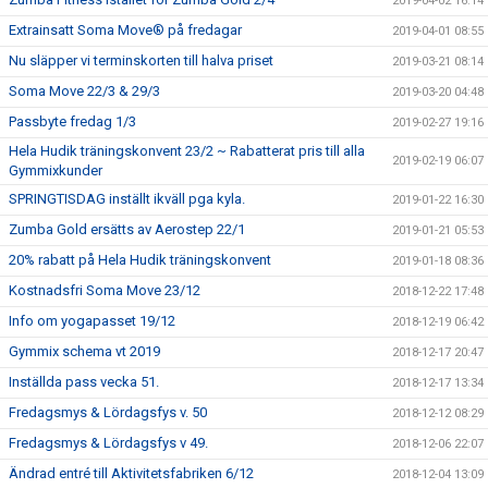
2019-04-02 16:14
Extrainsatt Soma Move® på fredagar
2019-04-01 08:55
Nu släpper vi terminskorten till halva priset
2019-03-21 08:14
Soma Move 22/3 & 29/3
2019-03-20 04:48
Passbyte fredag 1/3
2019-02-27 19:16
Hela Hudik träningskonvent 23/2 ~ Rabatterat pris till alla
2019-02-19 06:07
Gymmixkunder
SPRINGTISDAG inställt ikväll pga kyla.
2019-01-22 16:30
Zumba Gold ersätts av Aerostep 22/1
2019-01-21 05:53
20% rabatt på Hela Hudik träningskonvent
2019-01-18 08:36
Kostnadsfri Soma Move 23/12
2018-12-22 17:48
Info om yogapasset 19/12
2018-12-19 06:42
Gymmix schema vt 2019
2018-12-17 20:47
Inställda pass vecka 51.
2018-12-17 13:34
Fredagsmys & Lördagsfys v. 50
2018-12-12 08:29
Fredagsmys & Lördagsfys v 49.
2018-12-06 22:07
Ändrad entré till Aktivitetsfabriken 6/12
2018-12-04 13:09