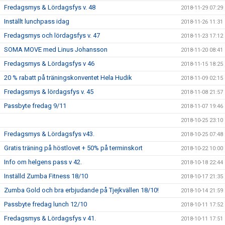
Fredagsmys & Lördagsfys v. 48
2018-11-29 07:29
Inställt lunchpass idag
2018-11-26 11:31
Fredagsmys och lördagsfys v. 47
2018-11-23 17:12
SOMA MOVE med Linus Johansson
2018-11-20 08:41
Fredagsmys & Lördagsfys v 46
2018-11-15 18:25
20 % rabatt på träningskonventet Hela Hudik
2018-11-09 02:15
Fredagsmys & lördagsfys v. 45
2018-11-08 21:57
Passbyte fredag 9/11
2018-11-07 19:46
2018-10-25 23:10
Fredagsmys & Lördagsfys v43.
2018-10-25 07:48
Gratis träning på höstlovet + 50% på terminskort
2018-10-22 10:00
Info om helgens pass v 42.
2018-10-18 22:44
Inställd Zumba Fitness 18/10
2018-10-17 21:35
Zumba Gold och bra erbjudande på Tjejkvällen 18/10!
2018-10-14 21:59
Passbyte fredag lunch 12/10
2018-10-11 17:52
Fredagsmys & Lördagsfys v 41.
2018-10-11 17:51