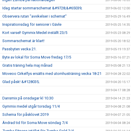
2019-06-06 16:03
Idag startar sommarschemat &#9728;&#65039;
2019-06-02 12:00
Observera rutan ”avvikelser i schemat”
2019-05-29 16:49
Inspirationsdag för seniorer i Gävle
2019-05-25 14:35
Kort varsel! Gymmix Medel inställt 23/5
2019-05-23 08:29
Sommarschemat är klart!
2019-05-20 18:52
Passbyten vecka 21.
2019-05-19 19:37
Byte av lokal för Soma Move fredag 17/5
2019-05-16 07:21
Gratis träning hela maj månad
2019-05-08 21:13
Moveoo Cirkelfys ersätts med utomhusträning vecka 18-21
2019-04-28 22:02
Glad påsk! &#128035;
2019-04-20 15:17
2019-04-17 08:28
Dansmix på onsdagar kl 10.30
2019-04-14 21:23
Gymmix medel utgår torsdag 11/4
2019-04-08 21:08
Schema för påsklovet 2019
2019-04-07 21:05
Ändrad tid för Soma Move söndag 7/4
2019-04-04 08:24
Zumba Fitness istället för Zumba Gold 2/4