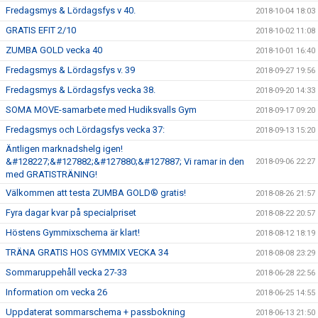
Fredagsmys & Lördagsfys v 40.
2018-10-04 18:03
GRATIS EFIT 2/10
2018-10-02 11:08
ZUMBA GOLD vecka 40
2018-10-01 16:40
Fredagsmys & Lördagsfys v. 39
2018-09-27 19:56
Fredagsmys & Lördagsfys vecka 38.
2018-09-20 14:33
SOMA MOVE-samarbete med Hudiksvalls Gym
2018-09-17 09:20
Fredagsmys och Lördagsfys vecka 37:
2018-09-13 15:20
Äntligen marknadshelg igen!
&#128227;&#127882;&#127880;&#127887; Vi ramar in den
2018-09-06 22:27
med GRATISTRÄNING!
Välkommen att testa ZUMBA GOLD® gratis!
2018-08-26 21:57
Fyra dagar kvar på specialpriset
2018-08-22 20:57
Höstens Gymmixschema är klart!
2018-08-12 18:19
TRÄNA GRATIS HOS GYMMIX VECKA 34
2018-08-08 23:29
Sommaruppehåll vecka 27-33
2018-06-28 22:56
Information om vecka 26
2018-06-25 14:55
Uppdaterat sommarschema + passbokning
2018-06-13 21:50