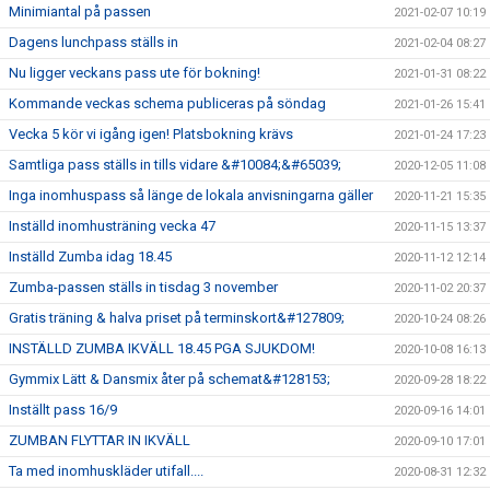
Minimiantal på passen
2021-02-07 10:19
Dagens lunchpass ställs in
2021-02-04 08:27
Nu ligger veckans pass ute för bokning!
2021-01-31 08:22
Kommande veckas schema publiceras på söndag
2021-01-26 15:41
Vecka 5 kör vi igång igen! Platsbokning krävs
2021-01-24 17:23
Samtliga pass ställs in tills vidare &#10084;&#65039;
2020-12-05 11:08
Inga inomhuspass så länge de lokala anvisningarna gäller
2020-11-21 15:35
Inställd inomhusträning vecka 47
2020-11-15 13:37
Inställd Zumba idag 18.45
2020-11-12 12:14
Zumba-passen ställs in tisdag 3 november
2020-11-02 20:37
Gratis träning & halva priset på terminskort&#127809;
2020-10-24 08:26
INSTÄLLD ZUMBA IKVÄLL 18.45 PGA SJUKDOM!
2020-10-08 16:13
Gymmix Lätt & Dansmix åter på schemat&#128153;
2020-09-28 18:22
Inställt pass 16/9
2020-09-16 14:01
ZUMBAN FLYTTAR IN IKVÄLL
2020-09-10 17:01
Ta med inomhuskläder utifall....
2020-08-31 12:32