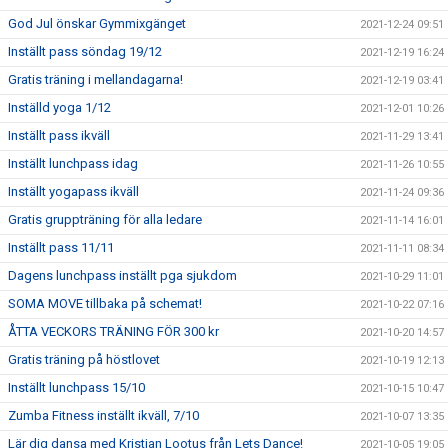
God Jul önskar Gymmixgänget
2021-12-24 09:51
Inställt pass söndag 19/12
2021-12-19 16:24
Gratis träning i mellandagarna!
2021-12-19 03:41
Inställd yoga 1/12
2021-12-01 10:26
Inställt pass ikväll
2021-11-29 13:41
Inställt lunchpass idag
2021-11-26 10:55
Inställt yogapass ikväll
2021-11-24 09:36
Gratis gruppträning för alla ledare
2021-11-14 16:01
Inställt pass 11/11
2021-11-11 08:34
Dagens lunchpass inställt pga sjukdom
2021-10-29 11:01
SOMA MOVE tillbaka på schemat!
2021-10-22 07:16
ÅTTA VECKORS TRÄNING FÖR 300 kr
2021-10-20 14:57
Gratis träning på höstlovet
2021-10-19 12:13
Inställt lunchpass 15/10
2021-10-15 10:47
Zumba Fitness inställt ikväll, 7/10
2021-10-07 13:35
Lär dig dansa med Kristjan Lootus från Lets Dance!
2021-10-05 19:05