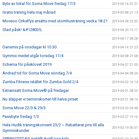
Byte av lokal för Soma Move fredag 17/5
2019-05-16 07:21
Gratis träning hela maj månad
2019-05-08 21:13
Moveoo Cirkelfys ersätts med utomhusträning vecka 18-21
2019-04-28 22:02
Glad påsk! &#128035;
2019-04-20 15:17
2019-04-17 08:28
Dansmix på onsdagar kl 10.30
2019-04-14 21:23
Gymmix medel utgår torsdag 11/4
2019-04-08 21:08
Schema för påsklovet 2019
2019-04-07 21:05
Ändrad tid för Soma Move söndag 7/4
2019-04-04 08:24
Zumba Fitness istället för Zumba Gold 2/4
2019-04-02 16:14
Extrainsatt Soma Move® på fredagar
2019-04-01 08:55
Nu släpper vi terminskorten till halva priset
2019-03-21 08:14
Soma Move 22/3 & 29/3
2019-03-20 04:48
Passbyte fredag 1/3
2019-02-27 19:16
Hela Hudik träningskonvent 23/2 ~ Rabatterat pris till alla
2019-02-19 06:07
Gymmixkunder
SPRINGTISDAG inställt ikväll pga kyla.
2019-01-22 16:30