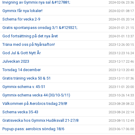
Invigning av Gymmix nya sal &#127881;
2024-02-06 23:36
Gymmix får nya lokaler!
2024-02-01 08:17
Schema för vecka 2-9
2024-01-05 20:14
Gratis spontanpass onsdag 3/1 &#129321;
2024-01-01 21:15
God fortsättning på det nya året
2024-01-01 13:37
Träna med oss på Nyårsafton!
2023-12-26 00:15
God Jul & Gott Nytt År
2023-12-23 16:24
Julveckan 2023
2023-12-17 22:46
Torsdag 14 december
2023-12-13 20:40
Gratis träning vecka 50 & 51
2023-12-11 07:36
Gymmix-schema v. 45-51
2023-11-01 20:00
Gymmix-schema vecka 44 (30/10-5/11)
2023-10-26 14:33
Välkommen på Aerobics tisdag 29/8!
2023-08-28 08:22
Schema vecka 35-43
2023-08-24 22:14
Gratisvecka hos Gymmix Hudiksvall 21-27/8
2023-08-15 12:49
Popup-pass: aerobics söndag 18/6
2023-06-17 06:00