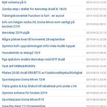
Nytt schema på G
2019-10-15 15:59
Zumba step i stället för Aerostep ikväll kl 18:20
2019-10-07 07:53
Träningskonventet Function is fun! - en succé
2019-10-02 09:28
Info om helgen vecka 39, Soma Move som vanligt på
2019-09-26 08:01
lunchen 27/9.
Aerostep 23/9 utgår
2019-09-22 21:13
Några platser kvar till konventet 28 september
2019-09-16 22:08
Gymmix höll i uppvärmningen inför Hela Hudik loppet
2019-09-13 01:35
Huvudentrén är stängd 10/9
2019-09-10 08:40
Pga sjukdom ersätts Aerostep med EFIT ikväll
2019-09-09 13:21
Tack &#10084;&#65039;
2019-09-02 16:49
Pilates 20:00 i kväll ERSÄTTS av Funktionellstyrka/Rörlighet
2019-08-29 13:23
Spontanpass Soma Move 13/8
2019-08-12 20:39
Träna gratis & köp årskort till rabatterat pris under v 34
2019-08-12 09:42
Gymmix schema för hösten 2019
2019-08-05 23:18
Spontanpass Soma Move R19
2019-08-04 08:54
Save the date! 27-29 september
2019-07-20 08:02