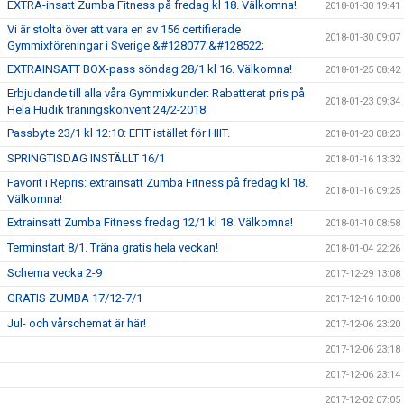
EXTRA-insatt Zumba Fitness på fredag kl 18. Välkomna!
2018-01-30 19:41
Vi är stolta över att vara en av 156 certifierade
2018-01-30 09:07
Gymmixföreningar i Sverige &#128077;&#128522;
EXTRAINSATT BOX-pass söndag 28/1 kl 16. Välkomna!
2018-01-25 08:42
Erbjudande till alla våra Gymmixkunder: Rabatterat pris på
2018-01-23 09:34
Hela Hudik träningskonvent 24/2-2018
Passbyte 23/1 kl 12:10: EFIT istället för HIIT.
2018-01-23 08:23
SPRINGTISDAG INSTÄLLT 16/1
2018-01-16 13:32
Favorit i Repris: extrainsatt Zumba Fitness på fredag kl 18.
2018-01-16 09:25
Välkomna!
Extrainsatt Zumba Fitness fredag 12/1 kl 18. Välkomna!
2018-01-10 08:58
Terminstart 8/1. Träna gratis hela veckan!
2018-01-04 22:26
Schema vecka 2-9
2017-12-29 13:08
GRATIS ZUMBA 17/12-7/1
2017-12-16 10:00
Jul- och vårschemat är här!
2017-12-06 23:20
2017-12-06 23:18
2017-12-06 23:14
2017-12-02 07:05