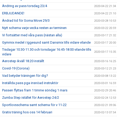
Ändring av pass torsdag 23/4
2020-04-22 21:34
ERBJUDANDE!
2020-04-22 21:10
Ändrad tid för Soma Move 29/3
2020-03-28 10:53
Nytt schema varje vecka resten av terminen
2020-03-22 20:59
Vi fortsätter med våra pass (nästan alla)
2020-03-17 21:32
Gymmix medel i Iggesund samt Dansmix tills vidare vilande
2020-03-17 20:00
Tisdagar 10.30-11.30 och torsdagar 16:45-18:00 vilande tills
2020-03-17 15:35
vidare
Aerostep ikväll 18.20 inställt
2020-03-16 16:25
Covid-19 (Corona)
2020-03-12 21:23
Vad betyder träningen för dig?
2020-03-08 13:22
Inställda pass pga insnöad instruktör
2020-03-01 16:59
Passen flyttas fram 1 timme söndag 1 mars
2020-02-29 20:46
Zumba Step istället för Aerostep 24/2
2020-02-24 12:53
Sportlovsschema samt schema för v 11-22
2020-02-21 09:06
Gratis träning hos oss 14 februari
2020-02-13 07:54