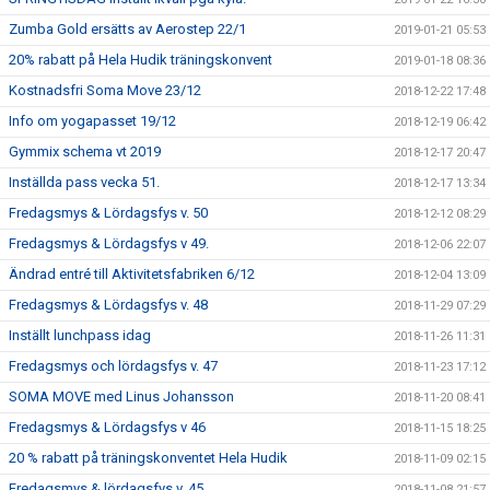
Zumba Gold ersätts av Aerostep 22/1
2019-01-21 05:53
20% rabatt på Hela Hudik träningskonvent
2019-01-18 08:36
Kostnadsfri Soma Move 23/12
2018-12-22 17:48
Info om yogapasset 19/12
2018-12-19 06:42
Gymmix schema vt 2019
2018-12-17 20:47
Inställda pass vecka 51.
2018-12-17 13:34
Fredagsmys & Lördagsfys v. 50
2018-12-12 08:29
Fredagsmys & Lördagsfys v 49.
2018-12-06 22:07
Ändrad entré till Aktivitetsfabriken 6/12
2018-12-04 13:09
Fredagsmys & Lördagsfys v. 48
2018-11-29 07:29
Inställt lunchpass idag
2018-11-26 11:31
Fredagsmys och lördagsfys v. 47
2018-11-23 17:12
SOMA MOVE med Linus Johansson
2018-11-20 08:41
Fredagsmys & Lördagsfys v 46
2018-11-15 18:25
20 % rabatt på träningskonventet Hela Hudik
2018-11-09 02:15
Fredagsmys & lördagsfys v. 45
2018-11-08 21:57