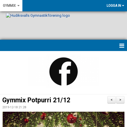
GYMMIX
LOGGA IN
HEM
NYHETER
VÅRA LEDARE
PASSBESKRIVNINGAR
Gymmix Potpurri 21/12
<
>
KONTAKT
2019-12-18 21:28
KALENDER