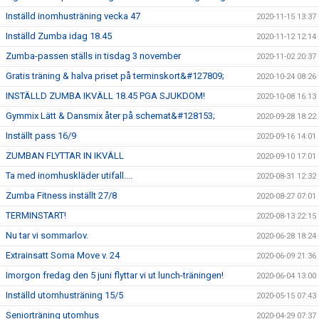
Inställd inomhusträning vecka 47
2020-11-15 13:37
Inställd Zumba idag 18.45
2020-11-12 12:14
Zumba-passen ställs in tisdag 3 november
2020-11-02 20:37
Gratis träning & halva priset på terminskort&#127809;
2020-10-24 08:26
INSTÄLLD ZUMBA IKVÄLL 18.45 PGA SJUKDOM!
2020-10-08 16:13
Gymmix Lätt & Dansmix åter på schemat&#128153;
2020-09-28 18:22
Inställt pass 16/9
2020-09-16 14:01
ZUMBAN FLYTTAR IN IKVÄLL
2020-09-10 17:01
Ta med inomhuskläder utifall....
2020-08-31 12:32
Zumba Fitness inställt 27/8
2020-08-27 07:01
TERMINSTART!
2020-08-13 22:15
Nu tar vi sommarlov.
2020-06-28 18:24
Extrainsatt Soma Move v. 24
2020-06-09 21:36
Imorgon fredag den 5 juni flyttar vi ut lunch-träningen!
2020-06-04 13:00
Inställd utomhusträning 15/5
2020-05-15 07:43
Seniorträning utomhus
2020-04-29 07:37