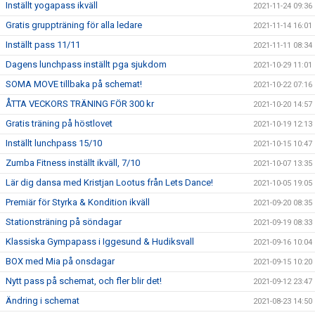
Inställt yogapass ikväll
2021-11-24 09:36
Gratis gruppträning för alla ledare
2021-11-14 16:01
Inställt pass 11/11
2021-11-11 08:34
Dagens lunchpass inställt pga sjukdom
2021-10-29 11:01
SOMA MOVE tillbaka på schemat!
2021-10-22 07:16
ÅTTA VECKORS TRÄNING FÖR 300 kr
2021-10-20 14:57
Gratis träning på höstlovet
2021-10-19 12:13
Inställt lunchpass 15/10
2021-10-15 10:47
Zumba Fitness inställt ikväll, 7/10
2021-10-07 13:35
Lär dig dansa med Kristjan Lootus från Lets Dance!
2021-10-05 19:05
Premiär för Styrka & Kondition ikväll
2021-09-20 08:35
Stationsträning på söndagar
2021-09-19 08:33
Klassiska Gympapass i Iggesund & Hudiksvall
2021-09-16 10:04
BOX med Mia på onsdagar
2021-09-15 10:20
Nytt pass på schemat, och fler blir det!
2021-09-12 23:47
Ändring i schemat
2021-08-23 14:50