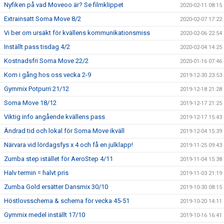
Nyfiken på vad Moveoo är? Se filmklippet
2020-02-11 08:15
Extrainsatt Soma Move 8/2
2020-02-07 17:22
Vi ber om ursäkt för kvällens kommunikationsmiss
2020-02-06 22:54
Inställt pass tisdag 4/2
2020-02-04 14:25
Kostnadsfri Soma Move 22/2
2020-01-16 07:46
Kom i gång hos oss vecka 2-9
2019-12-30 23:53
Gymmix Potpurri 21/12
2019-12-18 21:28
Soma Move 18/12
2019-12-17 21:25
Viktig info angående kvällens pass
2019-12-17 15:43
Ändrad tid och lokal för Soma Move ikväll
2019-12-04 15:39
Närvara vid lördagsfys x 4 och få en julklapp!
2019-11-25 09:43
Zumba step istället för AeroStep 4/11
2019-11-04 15:38
Halv termin = halvt pris
2019-11-03 21:19
Zumba Gold ersätter Dansmix 30/10
2019-10-30 08:15
Höstlovsschema & schema för vecka 45-51
2019-10-20 14:11
Gymmix medel inställt 17/10
2019-10-16 16:41