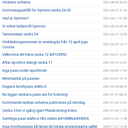
Höstens schema
2021-08-08 20:09
Sommaruppehåll för Gymmix vecka 26-33
2021-06-27 21:56
Vad är Gymmix?
2021-06-17 07:00
Vi söker ledare till Gymmix
2021-06-16 09:58
Terminsstart vecka 34
2021-06-15 10:09
Omklädningsrummen är avstängda från 12 april pga
2021-04-09 14:17
Corona
Välkomna att träna vecka 12 &#129392;
2021-03-21 16:37
After sportlov-stängt vecka 11
2021-03-14 16:01
Inga pass under sportlovet
2021-03-05 17:44
Minimiantal på passen
2021-02-07 10:19
Dagens lunchpass ställs in
2021-02-04 08:27
Nu ligger veckans pass ute för bokning!
2021-01-31 08:22
Kommande veckas schema publiceras på söndag
2021-01-26 15:41
Vecka 5 kör vi igång igen! Platsbokning krävs
2021-01-24 17:23
Samtliga pass ställs in tills vidare &#10084;&#65039;
2020-12-05 11:08
Inga inomhuspass så länge de lokala anvisningarna gäller
2020-11-21 15:35