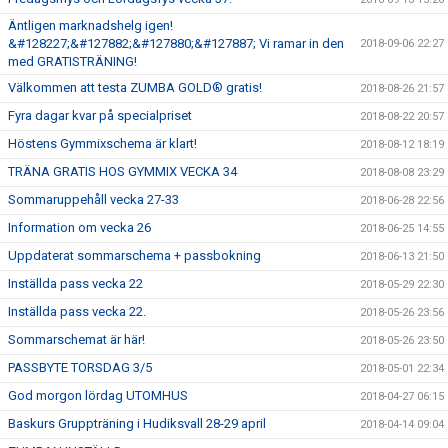
Äntligen marknadshelg igen!
&#128227;&#127882;&#127880;&#127887; Vi ramar in den
2018-09-06 22:27
med GRATISTRÄNING!
Välkommen att testa ZUMBA GOLD® gratis!
2018-08-26 21:57
Fyra dagar kvar på specialpriset
2018-08-22 20:57
Höstens Gymmixschema är klart!
2018-08-12 18:19
TRÄNA GRATIS HOS GYMMIX VECKA 34
2018-08-08 23:29
Sommaruppehåll vecka 27-33
2018-06-28 22:56
Information om vecka 26
2018-06-25 14:55
Uppdaterat sommarschema + passbokning
2018-06-13 21:50
Inställda pass vecka 22
2018-05-29 22:30
Inställda pass vecka 22.
2018-05-26 23:56
Sommarschemat är här!
2018-05-26 23:50
PASSBYTE TORSDAG 3/5
2018-05-01 22:34
God morgon lördag UTOMHUS
2018-04-27 06:15
Baskurs Gruppträning i Hudiksvall 28-29 april
2018-04-14 09:04