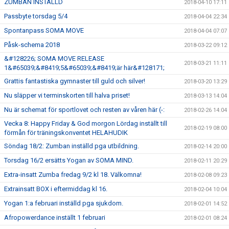
ZUMBAN INSTÄLLD
2018-04-10 17:11
Passbyte torsdag 5/4
2018-04-04 22:34
Spontanpass SOMA MOVE
2018-04-04 07:07
Påsk-schema 2018
2018-03-22 09:12
&#128226; SOMA MOVE RELEASE
2018-03-21 11:11
1&#65039;&#8419;5&#65039;&#8419;är här&#128171;
Grattis fantastiska gymnaster till guld och silver!
2018-03-20 13:29
Nu släpper vi terminskorten till halva priset!
2018-03-13 14:04
Nu är schemat för sportlovet och resten av våren här (-:
2018-02-26 14:04
Vecka 8: Happy Friday & God morgon Lördag inställt till
2018-02-19 08:00
förmån för träningskonventet HELAHUDIK
Söndag 18/2: Zumban inställd pga utbildning.
2018-02-14 20:00
Torsdag 16/2 ersätts Yogan av SOMA MIND.
2018-02-11 20:29
Extra-insatt Zumba fredag 9/2 kl 18. Välkomna!
2018-02-08 09:23
Extrainsatt BOX i eftermiddag kl 16.
2018-02-04 10:04
Yogan 1:a februari inställd pga sjukdom.
2018-02-01 14:52
Afropowerdance inställt 1 februari
2018-02-01 08:24