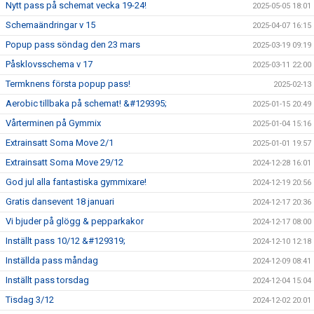
Nytt pass på schemat vecka 19-24!
2025-05-05 18:01
Schemaändringar v 15
2025-04-07 16:15
Popup pass söndag den 23 mars
2025-03-19 09:19
Påsklovsschema v 17
2025-03-11 22:00
Termknens första popup pass!
2025-02-13
Aerobic tillbaka på schemat! &#129395;
2025-01-15 20:49
Vårterminen på Gymmix
2025-01-04 15:16
Extrainsatt Soma Move 2/1
2025-01-01 19:57
Extrainsatt Soma Move 29/12
2024-12-28 16:01
God jul alla fantastiska gymmixare!
2024-12-19 20:56
Gratis dansevent 18 januari
2024-12-17 20:36
Vi bjuder på glögg & pepparkakor
2024-12-17 08:00
Inställt pass 10/12 &#129319;
2024-12-10 12:18
Inställda pass måndag
2024-12-09 08:41
Inställt pass torsdag
2024-12-04 15:04
Tisdag 3/12
2024-12-02 20:01