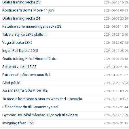
Gratis träning vecka 25
2024-06-16 15:59
Kostnadsfri Soma Move 14 juni
2024-06-13 09:35
Gratis träning vecka 24
2024-06-08 20:28
Rättelse schemaändringar vecka 23
2024-06-03 11:29
Tabata Styrka 28/5 ställs in
2024-05-28 12:40
Yoga tillbaka 23/5
2024-05-22 07:42
Ingen Full Kareta 20/5
2024-05-17 23:09
Gratis träning Kristi Himmelfärds
2024-05-07 23:18
Schema vecka 15-23
2024-04-07 21:15
Extrainsatt påsklovspass 5/4
2024-04-04 21:57
Glad påsk!
2024-03-28 16:33
&#128153;TACK!&#128153;
2024-02-18 09:29
Ta med 2 kompisar & vinn en weekend i Hassela
2024-02-16 09:27
Så här hittar du till Gymmix nya sal
2024-02-12 21:44
Gymmix i ny lokal måndag 13/2 och tillsvidare
2024-02-12 17:39
Invigningsfest 17/2
2024-02-08 21:15