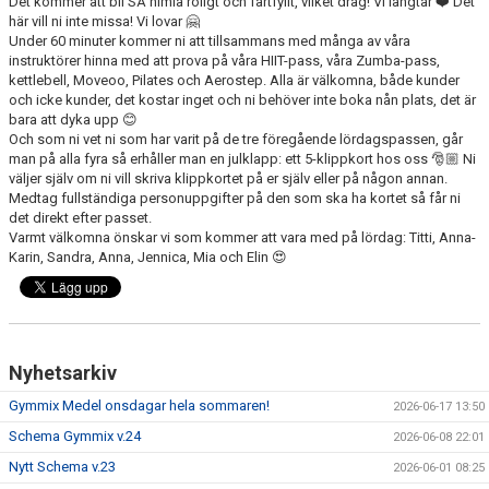
Det kommer att bli SÅ himla roligt och fartfyllt, vilket drag! Vi längtar ❤️ Det
här vill ni inte missa! Vi lovar 🤗
Under 60 minuter kommer ni att tillsammans med många av våra
instruktörer hinna med att prova på våra HIIT-pass, våra Zumba-pass,
kettlebell, Moveoo, Pilates och Aerostep. Alla är välkomna, både kunder
och icke kunder, det kostar inget och ni behöver inte boka nån plats, det är
bara att dyka upp 😊
Och som ni vet ni som har varit på de tre föregående lördagspassen, går
man på alla fyra så erhåller man en julklapp: ett 5-klippkort hos oss 🎅🏼 Ni
väljer själv om ni vill skriva klippkortet på er själv eller på någon annan.
Medtag fullständiga personuppgifter på den som ska ha kortet så får ni
det direkt efter passet.
Varmt välkomna önskar vi som kommer att vara med på lördag: Titti, Anna-
Karin, Sandra, Anna, Jennica, Mia och Elin 😍
Nyhetsarkiv
Gymmix Medel onsdagar hela sommaren!
2026-06-17 13:50
Schema Gymmix v.24
2026-06-08 22:01
Nytt Schema v.23
2026-06-01 08:25