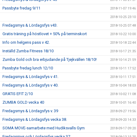
Passbyte fredag 9/11
2018-11-07 19:46
2018-10-25 23:10
Fredagsmys & Lördagsfys v43.
2018-10-25 07:48
Gratis träning på höstlovet + 50% på terminskort
2018-10-22 10:00
Info om helgens pass v 42.
2018-10-18 22:44
Inställd Zumba Fitness 18/10
2018-10-17 21:35
Zumba Gold och bra erbjudande på Tjejkvällen 18/10!
2018-10-14 21:59
Passbyte fredag lunch 12/10
2018-10-11 17:52
Fredagsmys & Lördagsfys v 41.
2018-10-11 17:51
Fredagsmys & Lördagsfys v 40.
2018-10-04 18:03
GRATIS EFIT 2/10
2018-10-02 11:08
ZUMBA GOLD vecka 40
2018-10-01 16:40
Fredagsmys & Lördagsfys v. 39
2018-09-27 19:56
Fredagsmys & Lördagsfys vecka 38.
2018-09-20 14:33
SOMA MOVE-samarbete med Hudiksvalls Gym
2018-09-17 09:20
Fredagsmys och Lördagsfys vecka 37:
2018-09-13 15:20