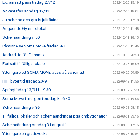
Extrainsatt pass tisdag 27/12
2022-12-26 15:19
Adventsfys söndag 19/12
2022-12-16 18:04
Julschema och gratis julträning
2022-12-15 17:18
Angående Gymmix lokal
2022-12-14 11:48
Schemaändring v. 50
2022-12-11 18:13
Påminnelse Soma Move fredag 4/11
2022-11-03 11:46
Ändrad tid för Dansmix
2022-10-19 20:53
Fortsatt tillfälliga lokaler
2022-10-03 16:09
Ytterligare ett SOMA MOVE-pass på schemat!
2022-09-20 09:59
HIIT byter tid tisdag 20/9
2022-09-19 11:55
Springtisdag 13/9 kl. 19.30
2022-09-12 21:39
Soma Move i morgon torsdag kl. 6.40
2022-09-07 19:06
Schemaändring v. 36
2022-09-05 08:15
Tillfälliga lokaler och schemaändringar pga ombyggnation
2022-08-31 23:15
Schemaändring onsdag 31 augusti
2022-08-30 17:16
Ytterligare en gratisvecka!
2022-08-26 10:54