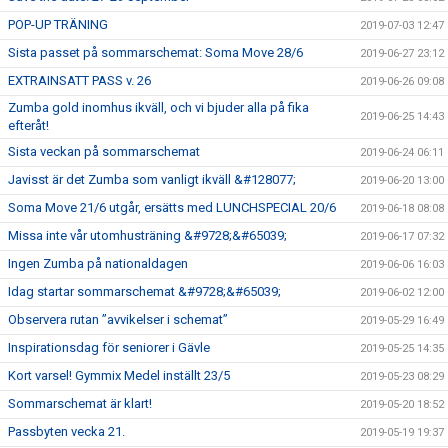
POP-UP TRÄNING
2019-07-03 12:47
Sista passet på sommarschemat: Soma Move 28/6
2019-06-27 23:12
EXTRAINSATT PASS v. 26
2019-06-26 09:08
Zumba gold inomhus ikväll, och vi bjuder alla på fika
2019-06-25 14:43
efteråt!
Sista veckan på sommarschemat
2019-06-24 06:11
Javisst är det Zumba som vanligt ikväll &#128077;
2019-06-20 13:00
Soma Move 21/6 utgår, ersätts med LUNCHSPECIAL 20/6
2019-06-18 08:08
Missa inte vår utomhusträning &#9728;&#65039;
2019-06-17 07:32
Ingen Zumba på nationaldagen
2019-06-06 16:03
Idag startar sommarschemat &#9728;&#65039;
2019-06-02 12:00
Observera rutan ”avvikelser i schemat”
2019-05-29 16:49
Inspirationsdag för seniorer i Gävle
2019-05-25 14:35
Kort varsel! Gymmix Medel inställt 23/5
2019-05-23 08:29
Sommarschemat är klart!
2019-05-20 18:52
Passbyten vecka 21.
2019-05-19 19:37