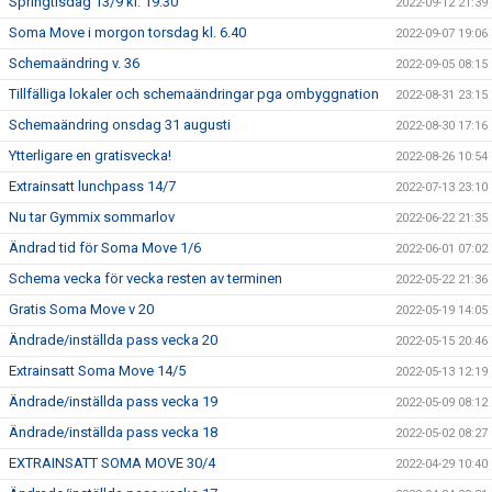
Springtisdag 13/9 kl. 19.30
2022-09-12 21:39
Soma Move i morgon torsdag kl. 6.40
2022-09-07 19:06
Schemaändring v. 36
2022-09-05 08:15
Tillfälliga lokaler och schemaändringar pga ombyggnation
2022-08-31 23:15
Schemaändring onsdag 31 augusti
2022-08-30 17:16
Ytterligare en gratisvecka!
2022-08-26 10:54
Extrainsatt lunchpass 14/7
2022-07-13 23:10
Nu tar Gymmix sommarlov
2022-06-22 21:35
Ändrad tid för Soma Move 1/6
2022-06-01 07:02
Schema vecka för vecka resten av terminen
2022-05-22 21:36
Gratis Soma Move v 20
2022-05-19 14:05
Ändrade/inställda pass vecka 20
2022-05-15 20:46
Extrainsatt Soma Move 14/5
2022-05-13 12:19
Ändrade/inställda pass vecka 19
2022-05-09 08:12
Ändrade/inställda pass vecka 18
2022-05-02 08:27
EXTRAINSATT SOMA MOVE 30/4
2022-04-29 10:40