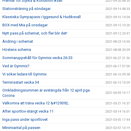
Premiär för Styrka & Kondition ikväll
2021-09-20 08:35
Stationsträning på söndagar
2021-09-19 08:33
Klassiska Gympapass i Iggesund & Hudiksvall
2021-09-16 10:04
BOX med Mia på onsdagar
2021-09-15 10:20
Nytt pass på schemat, och fler blir det!
2021-09-12 23:47
Ändring i schemat
2021-08-23 14:50
Höstens schema
2021-08-08 20:09
Sommaruppehåll för Gymmix vecka 26-33
2021-06-27 21:56
Vad är Gymmix?
2021-06-17 07:00
Vi söker ledare till Gymmix
2021-06-16 09:58
Terminsstart vecka 34
2021-06-15 10:09
Omklädningsrummen är avstängda från 12 april pga
2021-04-09 14:17
Corona
Välkomna att träna vecka 12 &#129392;
2021-03-21 16:37
After sportlov-stängt vecka 11
2021-03-14 16:01
Inga pass under sportlovet
2021-03-05 17:44
Minimiantal på passen
2021-02-07 10:19