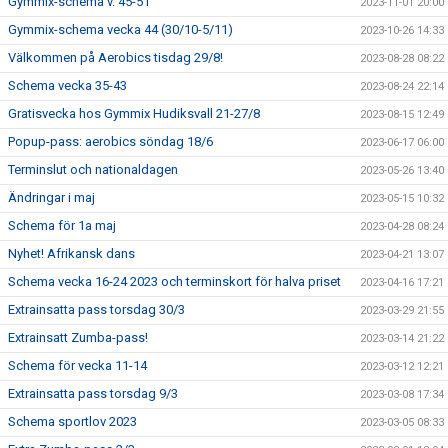
Gymmix-schema v. 45-51
2023-11-01 20:00
Gymmix-schema vecka 44 (30/10-5/11)
2023-10-26 14:33
Välkommen på Aerobics tisdag 29/8!
2023-08-28 08:22
Schema vecka 35-43
2023-08-24 22:14
Gratisvecka hos Gymmix Hudiksvall 21-27/8
2023-08-15 12:49
Popup-pass: aerobics söndag 18/6
2023-06-17 06:00
Terminslut och nationaldagen
2023-05-26 13:40
Ändringar i maj
2023-05-15 10:32
Schema för 1a maj
2023-04-28 08:24
Nyhet! Afrikansk dans
2023-04-21 13:07
Schema vecka 16-24 2023 och terminskort för halva priset
2023-04-16 17:21
Extrainsatta pass torsdag 30/3
2023-03-29 21:55
Extrainsatt Zumba-pass!
2023-03-14 21:22
Schema för vecka 11-14
2023-03-12 12:21
Extrainsatta pass torsdag 9/3
2023-03-08 17:34
Schema sportlov 2023
2023-03-05 08:33