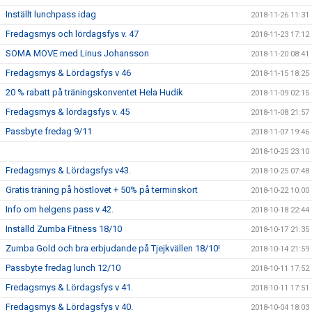
Inställt lunchpass idag
2018-11-26 11:31
Fredagsmys och lördagsfys v. 47
2018-11-23 17:12
SOMA MOVE med Linus Johansson
2018-11-20 08:41
Fredagsmys & Lördagsfys v 46
2018-11-15 18:25
20 % rabatt på träningskonventet Hela Hudik
2018-11-09 02:15
Fredagsmys & lördagsfys v. 45
2018-11-08 21:57
Passbyte fredag 9/11
2018-11-07 19:46
2018-10-25 23:10
Fredagsmys & Lördagsfys v43.
2018-10-25 07:48
Gratis träning på höstlovet + 50% på terminskort
2018-10-22 10:00
Info om helgens pass v 42.
2018-10-18 22:44
Inställd Zumba Fitness 18/10
2018-10-17 21:35
Zumba Gold och bra erbjudande på Tjejkvällen 18/10!
2018-10-14 21:59
Passbyte fredag lunch 12/10
2018-10-11 17:52
Fredagsmys & Lördagsfys v 41.
2018-10-11 17:51
Fredagsmys & Lördagsfys v 40.
2018-10-04 18:03