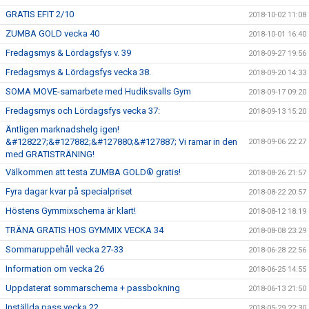
GRATIS EFIT 2/10
2018-10-02 11:08
ZUMBA GOLD vecka 40
2018-10-01 16:40
Fredagsmys & Lördagsfys v. 39
2018-09-27 19:56
Fredagsmys & Lördagsfys vecka 38.
2018-09-20 14:33
SOMA MOVE-samarbete med Hudiksvalls Gym
2018-09-17 09:20
Fredagsmys och Lördagsfys vecka 37:
2018-09-13 15:20
Äntligen marknadshelg igen!
&#128227;&#127882;&#127880;&#127887; Vi ramar in den
2018-09-06 22:27
med GRATISTRÄNING!
Välkommen att testa ZUMBA GOLD® gratis!
2018-08-26 21:57
Fyra dagar kvar på specialpriset
2018-08-22 20:57
Höstens Gymmixschema är klart!
2018-08-12 18:19
TRÄNA GRATIS HOS GYMMIX VECKA 34
2018-08-08 23:29
Sommaruppehåll vecka 27-33
2018-06-28 22:56
Information om vecka 26
2018-06-25 14:55
Uppdaterat sommarschema + passbokning
2018-06-13 21:50
Inställda pass vecka 22
2018-05-29 22:30