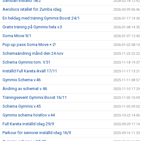
Samban inställd 18/2
2026-02-18 12:42
Aerobics istället för Zumba idag
2026-02-09 06:46
En heldag med träning:Gymmix Boost 24/1
2026-01-17 14:30
Gratis träning på Gymmix hela v.3
2026-01-08 14:35
Soma Move 9/1
2026-01-07 12:40
Pop-up pass Soma Move × 2!
2026-01-02 08:14
Schemaändring månd den 24 nov
2025-11-23 22:22
Schema Gymmix tom. V.51
2025-11-18 19:37
Inställd Full Kareta ikväll 17/11
2025-11-17 13:21
Gymmix Schema v.46
2025-11-11 08:57
Ändring av schemat v 46.
2025-11-10 17:29
Träningsevent Gymmix Boost 16/11
2025-11-05 10:09
Schema Gymmix v.45
2025-11-05 09:02
Gymmix schema höstlov v.44
2025-10-22 14:06
Full Kareta inställd idag 29/9
2025-09-29 17:14
Parkour för seniorer inställd idag 16/9
2025-09-16 11:33