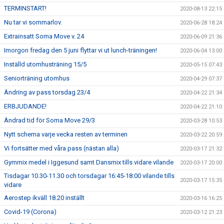
TERMINSTART!
2020-08-13 22:15
Nu tar vi sommarlov.
2020-06-28 18:24
Extrainsatt Soma Move v. 24
2020-06-09 21:36
Imorgon fredag den 5 juni flyttar vi ut lunch-träningen!
2020-06-04 13:00
Inställd utomhusträning 15/5
2020-05-15 07:43
Seniorträning utomhus
2020-04-29 07:37
Ändring av pass torsdag 23/4
2020-04-22 21:34
ERBJUDANDE!
2020-04-22 21:10
Ändrad tid för Soma Move 29/3
2020-03-28 10:53
Nytt schema varje vecka resten av terminen
2020-03-22 20:59
Vi fortsätter med våra pass (nästan alla)
2020-03-17 21:32
Gymmix medel i Iggesund samt Dansmix tills vidare vilande
2020-03-17 20:00
Tisdagar 10.30-11.30 och torsdagar 16:45-18:00 vilande tills
2020-03-17 15:35
vidare
Aerostep ikväll 18.20 inställt
2020-03-16 16:25
Covid-19 (Corona)
2020-03-12 21:23