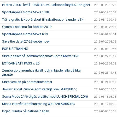
Pilates 20:00 i kväll ERSÄTTS av Funktionellstyrka/Rörlighet
2019-08-29 13:23
Spontanpass Soma Move 13/8
2019-08-12 20:39
Träna gratis & köp årskort till rabatterat pris under v 34
2019-08-12 09:42
Gymmix schema för hösten 2019
2019-08-05 23:18
Spontanpass Soma Move R19
2019-08-04 08:54
Save the date! 27-29 september
2019-07-20 08:02
POP-UP TRÄNING
2019-07-03 12:47
Sista passet på sommarschemat: Soma Move 28/6
2019-06-27 23:12
EXTRAINSATT PASS v. 26
2019-06-26 09:08
Zumba gold inomhus ikväll, och vi bjuder alla på fika
2019-06-25 14:43
efteråt!
Sista veckan på sommarschemat
2019-06-24 06:11
Javisst är det Zumba som vanligt ikväll &#128077;
2019-06-20 13:00
Soma Move 21/6 utgår, ersätts med LUNCHSPECIAL 20/6
2019-06-18 08:08
Missa inte vår utomhusträning &#9728;&#65039;
2019-06-17 07:32
Ingen Zumba på nationaldagen
2019-06-06 16:03