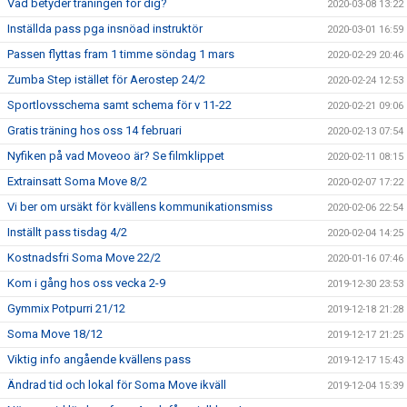
Vad betyder träningen för dig?
2020-03-08 13:22
Inställda pass pga insnöad instruktör
2020-03-01 16:59
Passen flyttas fram 1 timme söndag 1 mars
2020-02-29 20:46
Zumba Step istället för Aerostep 24/2
2020-02-24 12:53
Sportlovsschema samt schema för v 11-22
2020-02-21 09:06
Gratis träning hos oss 14 februari
2020-02-13 07:54
Nyfiken på vad Moveoo är? Se filmklippet
2020-02-11 08:15
Extrainsatt Soma Move 8/2
2020-02-07 17:22
Vi ber om ursäkt för kvällens kommunikationsmiss
2020-02-06 22:54
Inställt pass tisdag 4/2
2020-02-04 14:25
Kostnadsfri Soma Move 22/2
2020-01-16 07:46
Kom i gång hos oss vecka 2-9
2019-12-30 23:53
Gymmix Potpurri 21/12
2019-12-18 21:28
Soma Move 18/12
2019-12-17 21:25
Viktig info angående kvällens pass
2019-12-17 15:43
Ändrad tid och lokal för Soma Move ikväll
2019-12-04 15:39