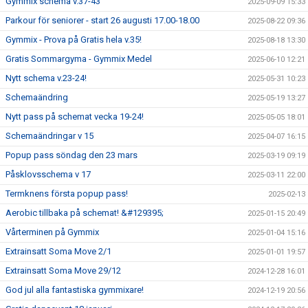
Gymmix schema v.37-43
2025-09-09 15:33
Parkour för seniorer - start 26 augusti 17.00-18.00
2025-08-22 09:36
Gymmix - Prova på Gratis hela v.35!
2025-08-18 13:30
Gratis Sommargyma - Gymmix Medel
2025-06-10 12:21
Nytt schema v.23-24!
2025-05-31 10:23
Schemaändring
2025-05-19 13:27
Nytt pass på schemat vecka 19-24!
2025-05-05 18:01
Schemaändringar v 15
2025-04-07 16:15
Popup pass söndag den 23 mars
2025-03-19 09:19
Påsklovsschema v 17
2025-03-11 22:00
Termknens första popup pass!
2025-02-13
Aerobic tillbaka på schemat! &#129395;
2025-01-15 20:49
Vårterminen på Gymmix
2025-01-04 15:16
Extrainsatt Soma Move 2/1
2025-01-01 19:57
Extrainsatt Soma Move 29/12
2024-12-28 16:01
God jul alla fantastiska gymmixare!
2024-12-19 20:56