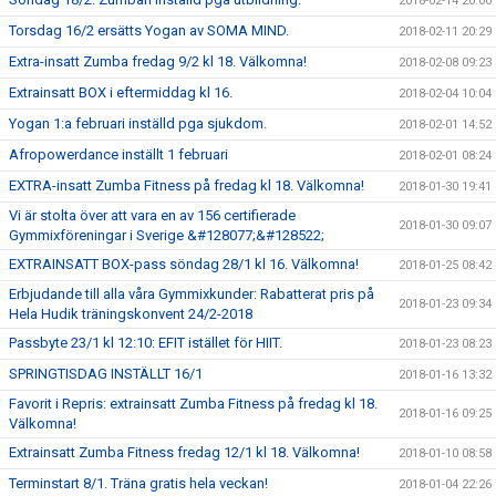
2018-02-14 20:00
Torsdag 16/2 ersätts Yogan av SOMA MIND.
2018-02-11 20:29
Extra-insatt Zumba fredag 9/2 kl 18. Välkomna!
2018-02-08 09:23
Extrainsatt BOX i eftermiddag kl 16.
2018-02-04 10:04
Yogan 1:a februari inställd pga sjukdom.
2018-02-01 14:52
Afropowerdance inställt 1 februari
2018-02-01 08:24
EXTRA-insatt Zumba Fitness på fredag kl 18. Välkomna!
2018-01-30 19:41
Vi är stolta över att vara en av 156 certifierade
2018-01-30 09:07
Gymmixföreningar i Sverige &#128077;&#128522;
EXTRAINSATT BOX-pass söndag 28/1 kl 16. Välkomna!
2018-01-25 08:42
Erbjudande till alla våra Gymmixkunder: Rabatterat pris på
2018-01-23 09:34
Hela Hudik träningskonvent 24/2-2018
Passbyte 23/1 kl 12:10: EFIT istället för HIIT.
2018-01-23 08:23
SPRINGTISDAG INSTÄLLT 16/1
2018-01-16 13:32
Favorit i Repris: extrainsatt Zumba Fitness på fredag kl 18.
2018-01-16 09:25
Välkomna!
Extrainsatt Zumba Fitness fredag 12/1 kl 18. Välkomna!
2018-01-10 08:58
Terminstart 8/1. Träna gratis hela veckan!
2018-01-04 22:26