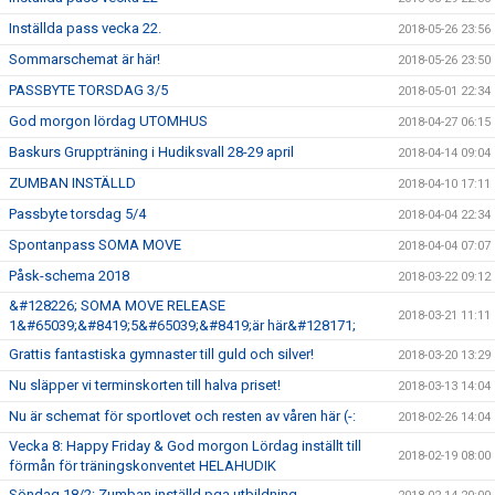
Inställda pass vecka 22.
2018-05-26 23:56
Sommarschemat är här!
2018-05-26 23:50
PASSBYTE TORSDAG 3/5
2018-05-01 22:34
God morgon lördag UTOMHUS
2018-04-27 06:15
Baskurs Gruppträning i Hudiksvall 28-29 april
2018-04-14 09:04
ZUMBAN INSTÄLLD
2018-04-10 17:11
Passbyte torsdag 5/4
2018-04-04 22:34
Spontanpass SOMA MOVE
2018-04-04 07:07
Påsk-schema 2018
2018-03-22 09:12
&#128226; SOMA MOVE RELEASE
2018-03-21 11:11
1&#65039;&#8419;5&#65039;&#8419;är här&#128171;
Grattis fantastiska gymnaster till guld och silver!
2018-03-20 13:29
Nu släpper vi terminskorten till halva priset!
2018-03-13 14:04
Nu är schemat för sportlovet och resten av våren här (-:
2018-02-26 14:04
Vecka 8: Happy Friday & God morgon Lördag inställt till
2018-02-19 08:00
förmån för träningskonventet HELAHUDIK
Söndag 18/2: Zumban inställd pga utbildning.