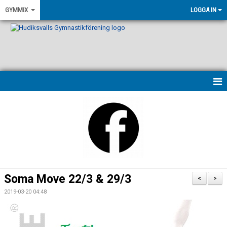
GYMMIX
LOGGA IN
HEM
NYHETER
VÅRA LEDARE
PASSBESKRIVNINGAR
Soma Move 22/3 & 29/3
<
>
KONTAKT
2019-03-20 04:48
KALENDER