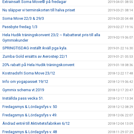
Extrainsatt Soma Move® på fredagar
2019-04-01 08:55
Nu släpper vi terminskorten till halva priset
2019-03-21 08:14
Soma Move 22/3 & 29/3
2019-03-20 04:48
Passbyte fredag 1/3
2019-02-27 19:16
Hela Hudik träningskonvent 23/2 ~ Rabatterat pris till alla
2019-02-19 06:07
Gymmixkunder
SPRINGTISDAG inställt ikväll pga kyla.
2019-01-22 16:30
Zumba Gold ersätts av Aerostep 22/1
2019-01-21 05:53
20% rabatt på Hela Hudik träningskonvent
2019-01-18 08:36
Kostnadsfri Soma Move 23/12
2018-12-22 17:48
Info om yogapasset 19/12
2018-12-19 06:42
Gymmix schema vt 2019
2018-12-17 20:47
Inställda pass vecka 51.
2018-12-17 13:34
Fredagsmys & Lördagsfys v. 50
2018-12-12 08:29
Fredagsmys & Lördagsfys v 49.
2018-12-06 22:07
Ändrad entré till Aktivitetsfabriken 6/12
2018-12-04 13:09
Fredagsmys & Lördagsfys v. 48
2018-11-29 07:29