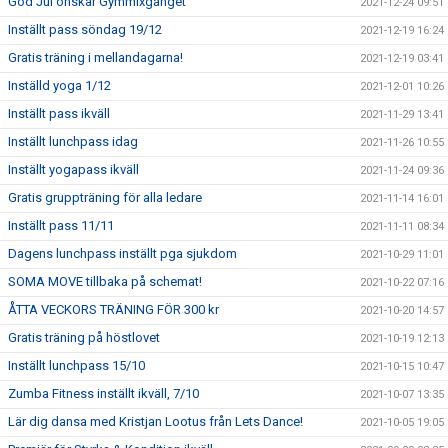
God Jul önskar Gymmixgänget
2021-12-24 09:51
Inställt pass söndag 19/12
2021-12-19 16:24
Gratis träning i mellandagarna!
2021-12-19 03:41
Inställd yoga 1/12
2021-12-01 10:26
Inställt pass ikväll
2021-11-29 13:41
Inställt lunchpass idag
2021-11-26 10:55
Inställt yogapass ikväll
2021-11-24 09:36
Gratis gruppträning för alla ledare
2021-11-14 16:01
Inställt pass 11/11
2021-11-11 08:34
Dagens lunchpass inställt pga sjukdom
2021-10-29 11:01
SOMA MOVE tillbaka på schemat!
2021-10-22 07:16
ÅTTA VECKORS TRÄNING FÖR 300 kr
2021-10-20 14:57
Gratis träning på höstlovet
2021-10-19 12:13
Inställt lunchpass 15/10
2021-10-15 10:47
Zumba Fitness inställt ikväll, 7/10
2021-10-07 13:35
Lär dig dansa med Kristjan Lootus från Lets Dance!
2021-10-05 19:05