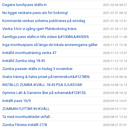
Dagens lunchpass ställs in
2021-02-04 08:27
Nu ligger veckans pass ute för bokning!
2021-01-31 08:22
Kommande veckas schema publiceras på söndag
2021-01-26 15:41
Vecka 5 kör vi igång igen! Platsbokning krävs
2021-01-24 17:23
Samtliga pass ställs in tills vidare &#10084;&#65039;
2020-12-05 11:08
Inga inomhuspass så länge de lokala anvisningarna gäller
2020-11-21 15:35
Inställd inomhusträning vecka 47
2020-11-15 13:37
Inställd Zumba idag 18.45
2020-11-12 12:14
Zumba-passen ställs in tisdag 3 november
2020-11-02 20:37
Gratis träning & halva priset på terminskort&#127809;
2020-10-24 08:26
INSTÄLLD ZUMBA IKVÄLL 18.45 PGA SJUKDOM!
2020-10-08 16:13
Gymmix Lätt & Dansmix åter på schemat&#128153;
2020-09-28 18:22
Inställt pass 16/9
2020-09-16 14:01
ZUMBAN FLYTTAR IN IKVÄLL
2020-09-10 17:01
Ta med inomhuskläder utifall....
2020-08-31 12:32
Zumba Fitness inställt 27/8
2020-08-27 07:01