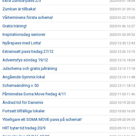
Extra Zumba-pass 2/3
2023-03-01 18:04
Zumban är tillbaka!
2023-01-31 09:16
Vårterminens första schema!
2023-01-22 19:03
Gratis träning!
2023-01-06 16:57
Inspirationsdag seniorer
2023-01-05 09:32
Nyårspass med Lotta!
2022-12-30 12:43
Extrainsatt pass tisdag 27/12
2022-12-26 15:19
Adventsfys söndag 19/12
2022-12-16 18:04
Julschema och gratis julträning
2022-12-15 17:18
Angående Gymmix lokal
2022-12-14 11:48
Schemaändring v. 50
2022-12-11 18:13
Påminnelse Soma Move fredag 4/11
2022-11-03 11:46
Ändrad tid för Dansmix
2022-10-19 20:53
Fortsatt tillfälliga lokaler
2022-10-03 16:09
Ytterligare ett SOMA MOVE-pass på schemat!
2022-09-20 09:59
HIIT byter tid tisdag 20/9
2022-09-19 11:55