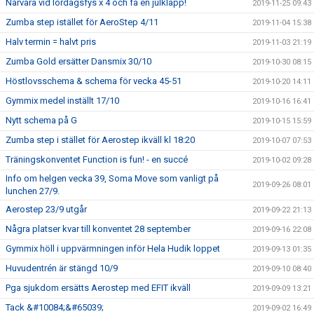
Närvara vid lördagsfys x 4 och få en julklapp!
2019-11-25 09:43
Zumba step istället för AeroStep 4/11
2019-11-04 15:38
Halv termin = halvt pris
2019-11-03 21:19
Zumba Gold ersätter Dansmix 30/10
2019-10-30 08:15
Höstlovsschema & schema för vecka 45-51
2019-10-20 14:11
Gymmix medel inställt 17/10
2019-10-16 16:41
Nytt schema på G
2019-10-15 15:59
Zumba step i stället för Aerostep ikväll kl 18:20
2019-10-07 07:53
Träningskonventet Function is fun! - en succé
2019-10-02 09:28
Info om helgen vecka 39, Soma Move som vanligt på
2019-09-26 08:01
lunchen 27/9.
Aerostep 23/9 utgår
2019-09-22 21:13
Några platser kvar till konventet 28 september
2019-09-16 22:08
Gymmix höll i uppvärmningen inför Hela Hudik loppet
2019-09-13 01:35
Huvudentrén är stängd 10/9
2019-09-10 08:40
Pga sjukdom ersätts Aerostep med EFIT ikväll
2019-09-09 13:21
Tack &#10084;&#65039;
2019-09-02 16:49