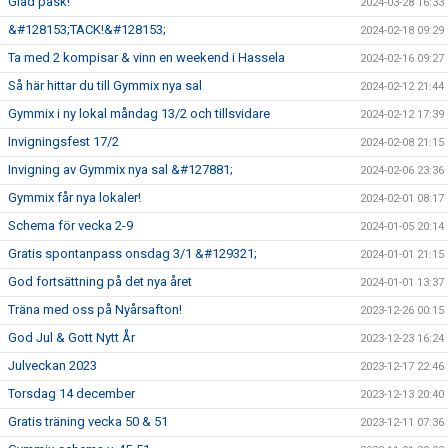
Glad påsk!
2024-03-28 16:33
&#128153;TACK!&#128153;
2024-02-18 09:29
Ta med 2 kompisar & vinn en weekend i Hassela
2024-02-16 09:27
Så här hittar du till Gymmix nya sal
2024-02-12 21:44
Gymmix i ny lokal måndag 13/2 och tillsvidare
2024-02-12 17:39
Invigningsfest 17/2
2024-02-08 21:15
Invigning av Gymmix nya sal &#127881;
2024-02-06 23:36
Gymmix får nya lokaler!
2024-02-01 08:17
Schema för vecka 2-9
2024-01-05 20:14
Gratis spontanpass onsdag 3/1 &#129321;
2024-01-01 21:15
God fortsättning på det nya året
2024-01-01 13:37
Träna med oss på Nyårsafton!
2023-12-26 00:15
God Jul & Gott Nytt År
2023-12-23 16:24
Julveckan 2023
2023-12-17 22:46
Torsdag 14 december
2023-12-13 20:40
Gratis träning vecka 50 & 51
2023-12-11 07:36