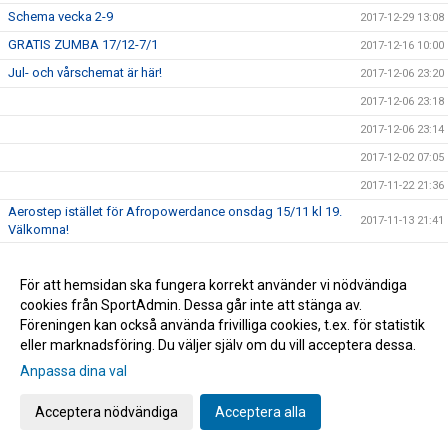
Schema vecka 2-9
2017-12-29 13:08
GRATIS ZUMBA 17/12-7/1
2017-12-16 10:00
Jul- och vårschemat är här!
2017-12-06 23:20
2017-12-06 23:18
2017-12-06 23:14
2017-12-02 07:05
2017-11-22 21:36
Aerostep istället för Afropowerdance onsdag 15/11 kl 19.
2017-11-13 21:41
Välkomna!
2017-11-08 06:27
För att hemsidan ska fungera korrekt använder vi nödvändiga
2017-11-06 13:07
cookies från SportAdmin. Dessa går inte att stänga av.
Prova på Pilates gratis i 6 söndagar vecka 45-50
2017-11-06 13:02
Föreningen kan också använda frivilliga cookies, t.ex. för statistik
eller marknadsföring. Du väljer själv om du vill acceptera dessa.
Anpassa dina val
Cookie-inställningar
Gå till Webbversion
Acceptera nödvändiga
Acceptera alla