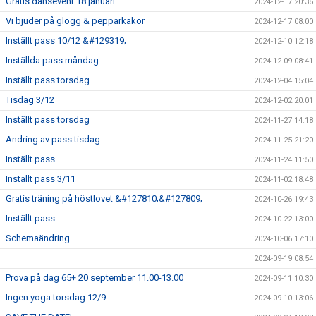
Gratis dansevent 18 januari
2024-12-17 20:36
Vi bjuder på glögg & pepparkakor
2024-12-17 08:00
Inställt pass 10/12 &#129319;
2024-12-10 12:18
Inställda pass måndag
2024-12-09 08:41
Inställt pass torsdag
2024-12-04 15:04
Tisdag 3/12
2024-12-02 20:01
Inställt pass torsdag
2024-11-27 14:18
Ändring av pass tisdag
2024-11-25 21:20
Inställt pass
2024-11-24 11:50
Inställt pass 3/11
2024-11-02 18:48
Gratis träning på höstlovet &#127810;&#127809;
2024-10-26 19:43
Inställt pass
2024-10-22 13:00
Schemaändring
2024-10-06 17:10
2024-09-19 08:54
Prova på dag 65+ 20 september 11.00-13.00
2024-09-11 10:30
Ingen yoga torsdag 12/9
2024-09-10 13:06