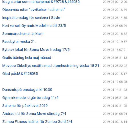
Idag startar sommarschemat &#9728;&#65039;
2019-06-02 12:00
Observera rutan ”avvikelser i schemat”
2019-05-29 16:49
Inspirationsdag för seniorer i Gävle
2019-05-25 14:35
Kort varsel! Gymmix Medel inställt 23/5
2019-05-23 08:29
Sommarschemat är klart!
2019-05-20 18:52
Passbyten vecka 21.
2019-05-19 19:37
Byte av lokal för Soma Move fredag 17/5
2019-05-16 07:21
Gratis träning hela maj månad
2019-05-08 21:13
Moveoo Cirkelfys ersätts med utomhusträning vecka 18-21
2019-04-28 22:02
Glad påsk! &#128035;
2019-04-20 15:17
2019-04-17 08:28
Dansmix på onsdagar kl 10.30
2019-04-14 21:23
Gymmix medel utgår torsdag 11/4
2019-04-08 21:08
Schema för påsklovet 2019
2019-04-07 21:05
Ändrad tid för Soma Move söndag 7/4
2019-04-04 08:24
Zumba Fitness istället för Zumba Gold 2/4
2019-04-02 16:14