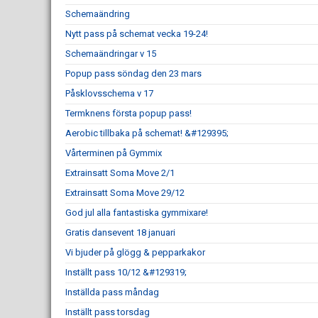
Schemaändring
Nytt pass på schemat vecka 19-24!
Schemaändringar v 15
Popup pass söndag den 23 mars
Påsklovsschema v 17
Termknens första popup pass!
Aerobic tillbaka på schemat! &#129395;
Vårterminen på Gymmix
Extrainsatt Soma Move 2/1
Extrainsatt Soma Move 29/12
God jul alla fantastiska gymmixare!
Gratis dansevent 18 januari
Vi bjuder på glögg & pepparkakor
Inställt pass 10/12 &#129319;
Inställda pass måndag
Inställt pass torsdag