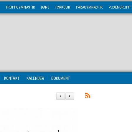
TRUPPGYMNASTIK
DANS
PARKOUR
PARAGYMNASTIK
VUXENGRUPP
KONTAKT
KALENDER
DOKUMENT
<
>