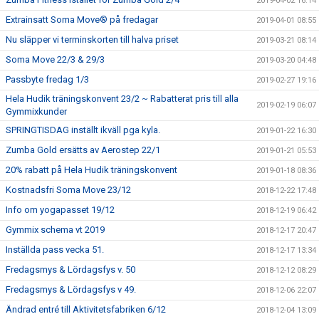
2019-04-02 16:14
Extrainsatt Soma Move® på fredagar
2019-04-01 08:55
Nu släpper vi terminskorten till halva priset
2019-03-21 08:14
Soma Move 22/3 & 29/3
2019-03-20 04:48
Passbyte fredag 1/3
2019-02-27 19:16
Hela Hudik träningskonvent 23/2 ~ Rabatterat pris till alla
2019-02-19 06:07
Gymmixkunder
SPRINGTISDAG inställt ikväll pga kyla.
2019-01-22 16:30
Zumba Gold ersätts av Aerostep 22/1
2019-01-21 05:53
20% rabatt på Hela Hudik träningskonvent
2019-01-18 08:36
Kostnadsfri Soma Move 23/12
2018-12-22 17:48
Info om yogapasset 19/12
2018-12-19 06:42
Gymmix schema vt 2019
2018-12-17 20:47
Inställda pass vecka 51.
2018-12-17 13:34
Fredagsmys & Lördagsfys v. 50
2018-12-12 08:29
Fredagsmys & Lördagsfys v 49.
2018-12-06 22:07
Ändrad entré till Aktivitetsfabriken 6/12
2018-12-04 13:09