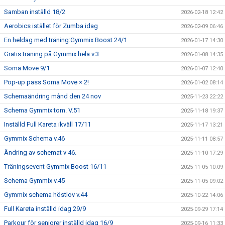
Samban inställd 18/2
2026-02-18 12:42
Aerobics istället för Zumba idag
2026-02-09 06:46
En heldag med träning:Gymmix Boost 24/1
2026-01-17 14:30
Gratis träning på Gymmix hela v.3
2026-01-08 14:35
Soma Move 9/1
2026-01-07 12:40
Pop-up pass Soma Move × 2!
2026-01-02 08:14
Schemaändring månd den 24 nov
2025-11-23 22:22
Schema Gymmix tom. V.51
2025-11-18 19:37
Inställd Full Kareta ikväll 17/11
2025-11-17 13:21
Gymmix Schema v.46
2025-11-11 08:57
Ändring av schemat v 46.
2025-11-10 17:29
Träningsevent Gymmix Boost 16/11
2025-11-05 10:09
Schema Gymmix v.45
2025-11-05 09:02
Gymmix schema höstlov v.44
2025-10-22 14:06
Full Kareta inställd idag 29/9
2025-09-29 17:14
Parkour för seniorer inställd idag 16/9
2025-09-16 11:33