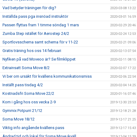
Vad betyder träningen för dig?
2020-03-08 13:22
Inställda pass pga insnöad instruktör
2020-03-01 16:59
Passen flyttas fram 1 timme söndag 1 mars
2020-02-29 20:46
Zumba Step istället för Aerostep 24/2
2020-02-24 12:53
Sportlovsschema samt schema för v 11-22
2020-02-21 09:06
Gratis träning hos oss 14 februari
2020-02-13 07:54
Nyfiken på vad Moveoo är? Se filmklippet
2020-02-11 08:15
Extrainsatt Soma Move 8/2
2020-02-07 17:22
Vi ber om ursäkt för kvällens kommunikationsmiss
2020-02-06 22:54
Inställt pass tisdag 4/2
2020-02-04 14:25
Kostnadsfri Soma Move 22/2
2020-01-16 07:46
Kom i gång hos oss vecka 2-9
2019-12-30 23:53
Gymmix Potpurri 21/12
2019-12-18 21:28
Soma Move 18/12
2019-12-17 21:25
Viktig info angående kvällens pass
2019-12-17 15:43
Ändrad tid och lokal för Soma Move ikväll
2019-12-04 15:39