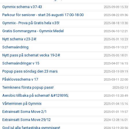
Gymmix schema v.37-43
2025-09-09 15:33
Parkour för seniorer - start 26 augusti 17.00-18.00
2025-08-22 09:36
Gymmix - Prova på Gratis hela v.35!
2025-08-18 13:30
Gratis Sommargyma - Gymmix Medel
2025-06-10 12:21
Nytt schema v.23-24!
2025-05-31 10:23
Schemaändring
2025-05-19 13:27
Nytt pass på schemat vecka 19-24!
2025-05-05 18:01
Schemaändringar v 15
2025-04-07 16:15
Popup pass söndag den 23 mars
2025-03-19 09:19
Påsklovsschema v 17
2025-03-11 22:00
Termknens första popup pass!
2025-02-13
Aerobic tillbaka på schemat! &#129395;
2025-01-15 20:49
Vårterminen på Gymmix
2025-01-04 15:16
Extrainsatt Soma Move 2/1
2025-01-01 19:57
Extrainsatt Soma Move 29/12
2024-12-28 16:01
God jul alla fantastiska gymmixare!
2024-12-19 20:56