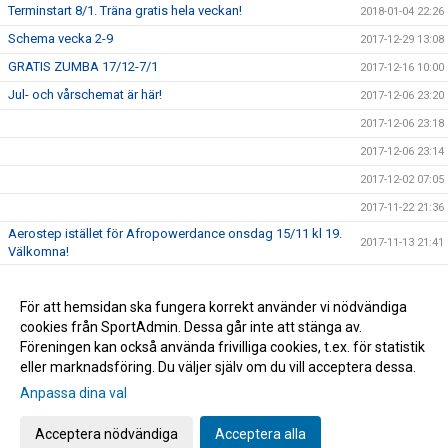
Terminstart 8/1. Träna gratis hela veckan!
2018-01-04 22:26
Schema vecka 2-9
2017-12-29 13:08
GRATIS ZUMBA 17/12-7/1
2017-12-16 10:00
Jul- och vårschemat är här!
2017-12-06 23:20
2017-12-06 23:18
2017-12-06 23:14
2017-12-02 07:05
2017-11-22 21:36
Aerostep istället för Afropowerdance onsdag 15/11 kl 19.
2017-11-13 21:41
Välkomna!
2017-11-08 06:27
För att hemsidan ska fungera korrekt använder vi nödvändiga
2017-11-06 13:07
cookies från SportAdmin. Dessa går inte att stänga av.
Prova på Pilates gratis i 6 söndagar vecka 45-50
2017-11-06 13:02
Föreningen kan också använda frivilliga cookies, t.ex. för statistik
eller marknadsföring. Du väljer själv om du vill acceptera dessa.
Anpassa dina val
Cookie-inställningar
Gå till Webbversion
Acceptera nödvändiga
Acceptera alla