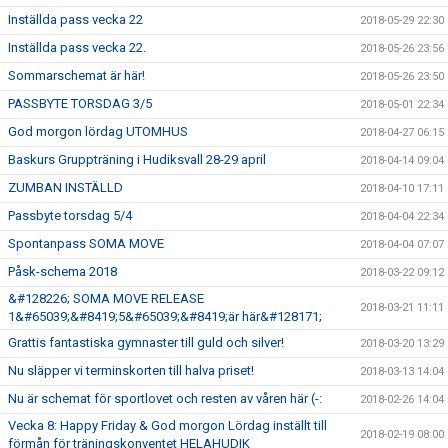
Inställda pass vecka 22
2018-05-29 22:30
Inställda pass vecka 22.
2018-05-26 23:56
Sommarschemat är här!
2018-05-26 23:50
PASSBYTE TORSDAG 3/5
2018-05-01 22:34
God morgon lördag UTOMHUS
2018-04-27 06:15
Baskurs Gruppträning i Hudiksvall 28-29 april
2018-04-14 09:04
ZUMBAN INSTÄLLD
2018-04-10 17:11
Passbyte torsdag 5/4
2018-04-04 22:34
Spontanpass SOMA MOVE
2018-04-04 07:07
Påsk-schema 2018
2018-03-22 09:12
&#128226; SOMA MOVE RELEASE
2018-03-21 11:11
1&#65039;&#8419;5&#65039;&#8419;är här&#128171;
Grattis fantastiska gymnaster till guld och silver!
2018-03-20 13:29
Nu släpper vi terminskorten till halva priset!
2018-03-13 14:04
Nu är schemat för sportlovet och resten av våren här (-:
2018-02-26 14:04
Vecka 8: Happy Friday & God morgon Lördag inställt till
2018-02-19 08:00
förmån för träningskonventet HELAHUDIK