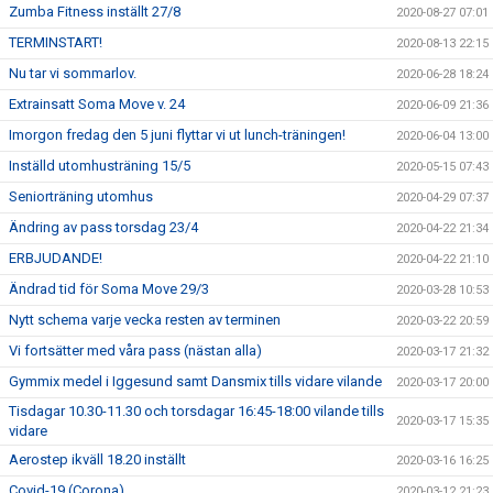
Zumba Fitness inställt 27/8
2020-08-27 07:01
TERMINSTART!
2020-08-13 22:15
Nu tar vi sommarlov.
2020-06-28 18:24
Extrainsatt Soma Move v. 24
2020-06-09 21:36
Imorgon fredag den 5 juni flyttar vi ut lunch-träningen!
2020-06-04 13:00
Inställd utomhusträning 15/5
2020-05-15 07:43
Seniorträning utomhus
2020-04-29 07:37
Ändring av pass torsdag 23/4
2020-04-22 21:34
ERBJUDANDE!
2020-04-22 21:10
Ändrad tid för Soma Move 29/3
2020-03-28 10:53
Nytt schema varje vecka resten av terminen
2020-03-22 20:59
Vi fortsätter med våra pass (nästan alla)
2020-03-17 21:32
Gymmix medel i Iggesund samt Dansmix tills vidare vilande
2020-03-17 20:00
Tisdagar 10.30-11.30 och torsdagar 16:45-18:00 vilande tills
2020-03-17 15:35
vidare
Aerostep ikväll 18.20 inställt
2020-03-16 16:25
Covid-19 (Corona)
2020-03-12 21:23