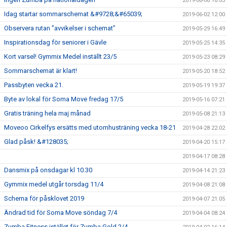
2019-06-06 16:03
Idag startar sommarschemat &#9728;&#65039;
2019-06-02 12:00
Observera rutan ”avvikelser i schemat”
2019-05-29 16:49
Inspirationsdag för seniorer i Gävle
2019-05-25 14:35
Kort varsel! Gymmix Medel inställt 23/5
2019-05-23 08:29
Sommarschemat är klart!
2019-05-20 18:52
Passbyten vecka 21.
2019-05-19 19:37
Byte av lokal för Soma Move fredag 17/5
2019-05-16 07:21
Gratis träning hela maj månad
2019-05-08 21:13
Moveoo Cirkelfys ersätts med utomhusträning vecka 18-21
2019-04-28 22:02
Glad påsk! &#128035;
2019-04-20 15:17
2019-04-17 08:28
Dansmix på onsdagar kl 10.30
2019-04-14 21:23
Gymmix medel utgår torsdag 11/4
2019-04-08 21:08
Schema för påsklovet 2019
2019-04-07 21:05
Ändrad tid för Soma Move söndag 7/4
2019-04-04 08:24
Zumba Fitness istället för Zumba Gold 2/4