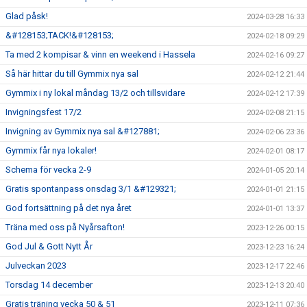
Glad påsk!
2024-03-28 16:33
&#128153;TACK!&#128153;
2024-02-18 09:29
Ta med 2 kompisar & vinn en weekend i Hassela
2024-02-16 09:27
Så här hittar du till Gymmix nya sal
2024-02-12 21:44
Gymmix i ny lokal måndag 13/2 och tillsvidare
2024-02-12 17:39
Invigningsfest 17/2
2024-02-08 21:15
Invigning av Gymmix nya sal &#127881;
2024-02-06 23:36
Gymmix får nya lokaler!
2024-02-01 08:17
Schema för vecka 2-9
2024-01-05 20:14
Gratis spontanpass onsdag 3/1 &#129321;
2024-01-01 21:15
God fortsättning på det nya året
2024-01-01 13:37
Träna med oss på Nyårsafton!
2023-12-26 00:15
God Jul & Gott Nytt År
2023-12-23 16:24
Julveckan 2023
2023-12-17 22:46
Torsdag 14 december
2023-12-13 20:40
Gratis träning vecka 50 & 51
2023-12-11 07:36