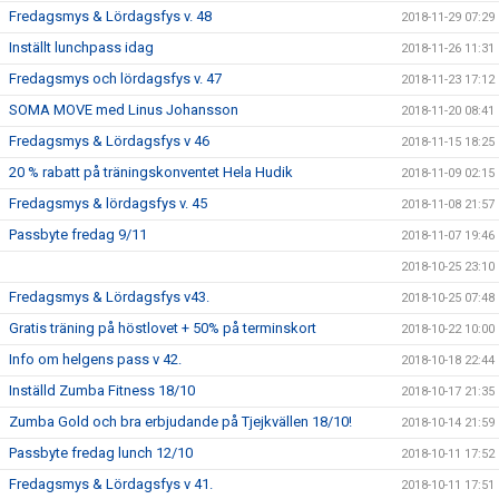
Fredagsmys & Lördagsfys v. 48
2018-11-29 07:29
Inställt lunchpass idag
2018-11-26 11:31
Fredagsmys och lördagsfys v. 47
2018-11-23 17:12
SOMA MOVE med Linus Johansson
2018-11-20 08:41
Fredagsmys & Lördagsfys v 46
2018-11-15 18:25
20 % rabatt på träningskonventet Hela Hudik
2018-11-09 02:15
Fredagsmys & lördagsfys v. 45
2018-11-08 21:57
Passbyte fredag 9/11
2018-11-07 19:46
2018-10-25 23:10
Fredagsmys & Lördagsfys v43.
2018-10-25 07:48
Gratis träning på höstlovet + 50% på terminskort
2018-10-22 10:00
Info om helgens pass v 42.
2018-10-18 22:44
Inställd Zumba Fitness 18/10
2018-10-17 21:35
Zumba Gold och bra erbjudande på Tjejkvällen 18/10!
2018-10-14 21:59
Passbyte fredag lunch 12/10
2018-10-11 17:52
Fredagsmys & Lördagsfys v 41.
2018-10-11 17:51