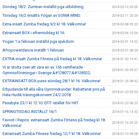
Söndag 18/2: Zumban inställd pga utbildning.
2018-02-14 20:00
Torsdag 16/2 ersätts Yogan av SOMA MIND.
2018-02-11 20:29
Extra-insatt Zumba fredag 9/2 kl 18. Välkomna!
2018-02-08 09:23
Extrainsatt BOX i eftermiddag kl 16.
2018-02-04 10:04
Yogan 1:a februari inställd pga sjukdom.
2018-02-01 14:52
Afropowerdance inställt 1 februari
2018-02-01 08:24
EXTRA-insatt Zumba Fitness på fredag kl 18. Välkomna!
2018-01-30 19:41
Vi är stolta över att vara en av 156 certifierade
2018-01-30 09:07
Gymmixföreningar i Sverige &#128077;&#128522;
EXTRAINSATT BOX-pass söndag 28/1 kl 16. Välkomna!
2018-01-25 08:42
Erbjudande till alla våra Gymmixkunder: Rabatterat pris på
2018-01-23 09:34
Hela Hudik träningskonvent 24/2-2018
Passbyte 23/1 kl 12:10: EFIT istället för HIIT.
2018-01-23 08:23
SPRINGTISDAG INSTÄLLT 16/1
2018-01-16 13:32
Favorit i Repris: extrainsatt Zumba Fitness på fredag kl 18.
2018-01-16 09:25
Välkomna!
Extrainsatt Zumba Fitness fredag 12/1 kl 18. Välkomna!
2018-01-10 08:58