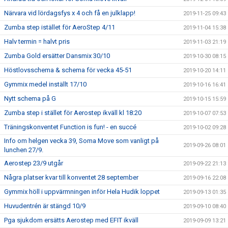
Närvara vid lördagsfys x 4 och få en julklapp!
2019-11-25 09:43
Zumba step istället för AeroStep 4/11
2019-11-04 15:38
Halv termin = halvt pris
2019-11-03 21:19
Zumba Gold ersätter Dansmix 30/10
2019-10-30 08:15
Höstlovsschema & schema för vecka 45-51
2019-10-20 14:11
Gymmix medel inställt 17/10
2019-10-16 16:41
Nytt schema på G
2019-10-15 15:59
Zumba step i stället för Aerostep ikväll kl 18:20
2019-10-07 07:53
Träningskonventet Function is fun! - en succé
2019-10-02 09:28
Info om helgen vecka 39, Soma Move som vanligt på
2019-09-26 08:01
lunchen 27/9.
Aerostep 23/9 utgår
2019-09-22 21:13
Några platser kvar till konventet 28 september
2019-09-16 22:08
Gymmix höll i uppvärmningen inför Hela Hudik loppet
2019-09-13 01:35
Huvudentrén är stängd 10/9
2019-09-10 08:40
Pga sjukdom ersätts Aerostep med EFIT ikväll
2019-09-09 13:21