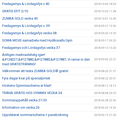
Fredagsmys & Lördagsfys v 40.
2018-10-04 18:03
GRATIS EFIT 2/10
2018-10-02 11:08
ZUMBA GOLD vecka 40
2018-10-01 16:40
Fredagsmys & Lördagsfys v. 39
2018-09-27 19:56
Fredagsmys & Lördagsfys vecka 38.
2018-09-20 14:33
SOMA MOVE-samarbete med Hudiksvalls Gym
2018-09-17 09:20
Fredagsmys och Lördagsfys vecka 37:
2018-09-13 15:20
Äntligen marknadshelg igen!
&#128227;&#127882;&#127880;&#127887; Vi ramar in den
2018-09-06 22:27
med GRATISTRÄNING!
Välkommen att testa ZUMBA GOLD® gratis!
2018-08-26 21:57
Fyra dagar kvar på specialpriset
2018-08-22 20:57
Höstens Gymmixschema är klart!
2018-08-12 18:19
TRÄNA GRATIS HOS GYMMIX VECKA 34
2018-08-08 23:29
Sommaruppehåll vecka 27-33
2018-06-28 22:56
Information om vecka 26
2018-06-25 14:55
Uppdaterat sommarschema + passbokning
2018-06-13 21:50