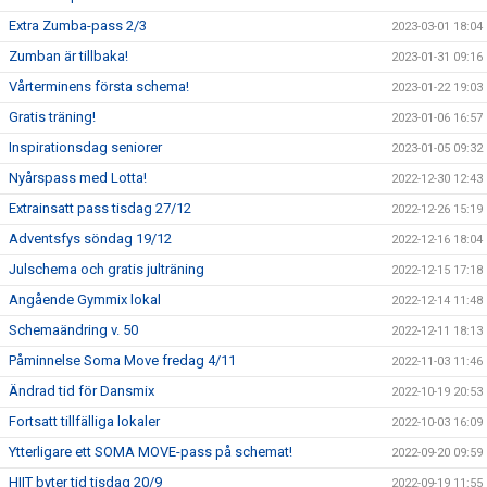
Extra Zumba-pass 2/3
2023-03-01 18:04
Zumban är tillbaka!
2023-01-31 09:16
Vårterminens första schema!
2023-01-22 19:03
Gratis träning!
2023-01-06 16:57
Inspirationsdag seniorer
2023-01-05 09:32
Nyårspass med Lotta!
2022-12-30 12:43
Extrainsatt pass tisdag 27/12
2022-12-26 15:19
Adventsfys söndag 19/12
2022-12-16 18:04
Julschema och gratis julträning
2022-12-15 17:18
Angående Gymmix lokal
2022-12-14 11:48
Schemaändring v. 50
2022-12-11 18:13
Påminnelse Soma Move fredag 4/11
2022-11-03 11:46
Ändrad tid för Dansmix
2022-10-19 20:53
Fortsatt tillfälliga lokaler
2022-10-03 16:09
Ytterligare ett SOMA MOVE-pass på schemat!
2022-09-20 09:59
HIIT byter tid tisdag 20/9
2022-09-19 11:55