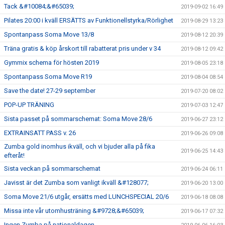
Tack &#10084;&#65039;
2019-09-02 16:49
Pilates 20:00 i kväll ERSÄTTS av Funktionellstyrka/Rörlighet
2019-08-29 13:23
Spontanpass Soma Move 13/8
2019-08-12 20:39
Träna gratis & köp årskort till rabatterat pris under v 34
2019-08-12 09:42
Gymmix schema för hösten 2019
2019-08-05 23:18
Spontanpass Soma Move R19
2019-08-04 08:54
Save the date! 27-29 september
2019-07-20 08:02
POP-UP TRÄNING
2019-07-03 12:47
Sista passet på sommarschemat: Soma Move 28/6
2019-06-27 23:12
EXTRAINSATT PASS v. 26
2019-06-26 09:08
Zumba gold inomhus ikväll, och vi bjuder alla på fika
2019-06-25 14:43
efteråt!
Sista veckan på sommarschemat
2019-06-24 06:11
Javisst är det Zumba som vanligt ikväll &#128077;
2019-06-20 13:00
Soma Move 21/6 utgår, ersätts med LUNCHSPECIAL 20/6
2019-06-18 08:08
Missa inte vår utomhusträning &#9728;&#65039;
2019-06-17 07:32
Ingen Zumba på nationaldagen