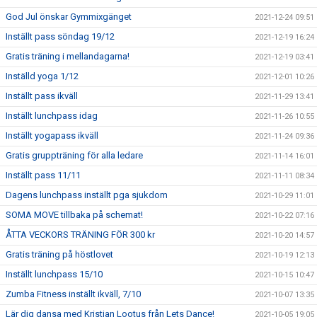
God Jul önskar Gymmixgänget
2021-12-24 09:51
Inställt pass söndag 19/12
2021-12-19 16:24
Gratis träning i mellandagarna!
2021-12-19 03:41
Inställd yoga 1/12
2021-12-01 10:26
Inställt pass ikväll
2021-11-29 13:41
Inställt lunchpass idag
2021-11-26 10:55
Inställt yogapass ikväll
2021-11-24 09:36
Gratis gruppträning för alla ledare
2021-11-14 16:01
Inställt pass 11/11
2021-11-11 08:34
Dagens lunchpass inställt pga sjukdom
2021-10-29 11:01
SOMA MOVE tillbaka på schemat!
2021-10-22 07:16
ÅTTA VECKORS TRÄNING FÖR 300 kr
2021-10-20 14:57
Gratis träning på höstlovet
2021-10-19 12:13
Inställt lunchpass 15/10
2021-10-15 10:47
Zumba Fitness inställt ikväll, 7/10
2021-10-07 13:35
Lär dig dansa med Kristjan Lootus från Lets Dance!
2021-10-05 19:05