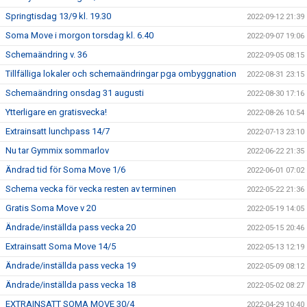
Springtisdag 13/9 kl. 19.30
2022-09-12 21:39
Soma Move i morgon torsdag kl. 6.40
2022-09-07 19:06
Schemaändring v. 36
2022-09-05 08:15
Tillfälliga lokaler och schemaändringar pga ombyggnation
2022-08-31 23:15
Schemaändring onsdag 31 augusti
2022-08-30 17:16
Ytterligare en gratisvecka!
2022-08-26 10:54
Extrainsatt lunchpass 14/7
2022-07-13 23:10
Nu tar Gymmix sommarlov
2022-06-22 21:35
Ändrad tid för Soma Move 1/6
2022-06-01 07:02
Schema vecka för vecka resten av terminen
2022-05-22 21:36
Gratis Soma Move v 20
2022-05-19 14:05
Ändrade/inställda pass vecka 20
2022-05-15 20:46
Extrainsatt Soma Move 14/5
2022-05-13 12:19
Ändrade/inställda pass vecka 19
2022-05-09 08:12
Ändrade/inställda pass vecka 18
2022-05-02 08:27
EXTRAINSATT SOMA MOVE 30/4
2022-04-29 10:40