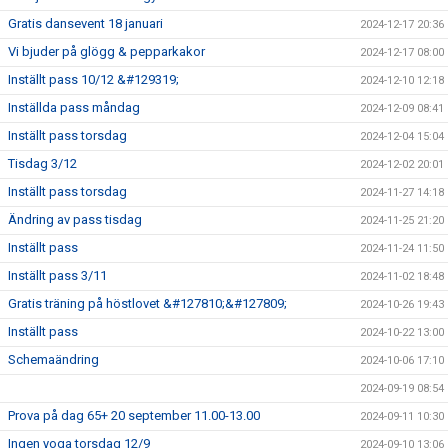
Gratis dansevent 18 januari
2024-12-17 20:36
Vi bjuder på glögg & pepparkakor
2024-12-17 08:00
Inställt pass 10/12 &#129319;
2024-12-10 12:18
Inställda pass måndag
2024-12-09 08:41
Inställt pass torsdag
2024-12-04 15:04
Tisdag 3/12
2024-12-02 20:01
Inställt pass torsdag
2024-11-27 14:18
Ändring av pass tisdag
2024-11-25 21:20
Inställt pass
2024-11-24 11:50
Inställt pass 3/11
2024-11-02 18:48
Gratis träning på höstlovet &#127810;&#127809;
2024-10-26 19:43
Inställt pass
2024-10-22 13:00
Schemaändring
2024-10-06 17:10
2024-09-19 08:54
Prova på dag 65+ 20 september 11.00-13.00
2024-09-11 10:30
Ingen yoga torsdag 12/9
2024-09-10 13:06