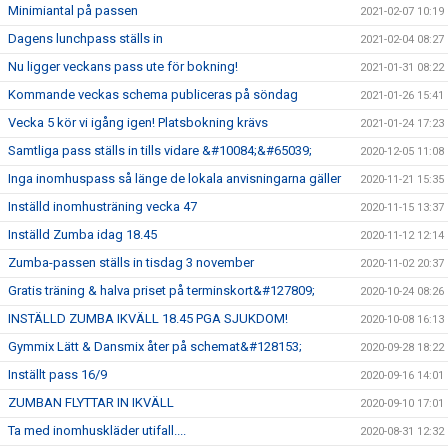
Minimiantal på passen
2021-02-07 10:19
Dagens lunchpass ställs in
2021-02-04 08:27
Nu ligger veckans pass ute för bokning!
2021-01-31 08:22
Kommande veckas schema publiceras på söndag
2021-01-26 15:41
Vecka 5 kör vi igång igen! Platsbokning krävs
2021-01-24 17:23
Samtliga pass ställs in tills vidare &#10084;&#65039;
2020-12-05 11:08
Inga inomhuspass så länge de lokala anvisningarna gäller
2020-11-21 15:35
Inställd inomhusträning vecka 47
2020-11-15 13:37
Inställd Zumba idag 18.45
2020-11-12 12:14
Zumba-passen ställs in tisdag 3 november
2020-11-02 20:37
Gratis träning & halva priset på terminskort&#127809;
2020-10-24 08:26
INSTÄLLD ZUMBA IKVÄLL 18.45 PGA SJUKDOM!
2020-10-08 16:13
Gymmix Lätt & Dansmix åter på schemat&#128153;
2020-09-28 18:22
Inställt pass 16/9
2020-09-16 14:01
ZUMBAN FLYTTAR IN IKVÄLL
2020-09-10 17:01
Ta med inomhuskläder utifall....
2020-08-31 12:32