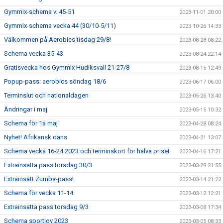
Gymmix-schema v. 45-51
2023-11-01 20:00
Gymmix-schema vecka 44 (30/10-5/11)
2023-10-26 14:33
Välkommen på Aerobics tisdag 29/8!
2023-08-28 08:22
Schema vecka 35-43
2023-08-24 22:14
Gratisvecka hos Gymmix Hudiksvall 21-27/8
2023-08-15 12:49
Popup-pass: aerobics söndag 18/6
2023-06-17 06:00
Terminslut och nationaldagen
2023-05-26 13:40
Ändringar i maj
2023-05-15 10:32
Schema för 1a maj
2023-04-28 08:24
Nyhet! Afrikansk dans
2023-04-21 13:07
Schema vecka 16-24 2023 och terminskort för halva priset
2023-04-16 17:21
Extrainsatta pass torsdag 30/3
2023-03-29 21:55
Extrainsatt Zumba-pass!
2023-03-14 21:22
Schema för vecka 11-14
2023-03-12 12:21
Extrainsatta pass torsdag 9/3
2023-03-08 17:34
Schema sportlov 2023
2023-03-05 08:33