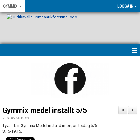
GYMMIX
LOGGA IN
HEM
NYHETER
VÅRA LEDARE
PASSBESKRIVNINGAR
Gymmix medel inställt 5/5
<
>
KONTAKT
2026-05-04 15:39
Tyvärr blir Gymmix Medel inställd imorgon tisdag 5/5
KALENDER
8.15-19.15.