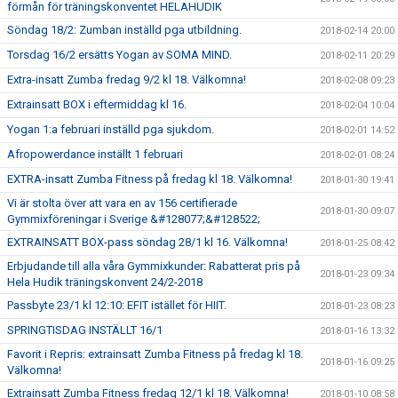
förmån för träningskonventet HELAHUDIK
Söndag 18/2: Zumban inställd pga utbildning.
2018-02-14 20:00
Torsdag 16/2 ersätts Yogan av SOMA MIND.
2018-02-11 20:29
Extra-insatt Zumba fredag 9/2 kl 18. Välkomna!
2018-02-08 09:23
Extrainsatt BOX i eftermiddag kl 16.
2018-02-04 10:04
Yogan 1:a februari inställd pga sjukdom.
2018-02-01 14:52
Afropowerdance inställt 1 februari
2018-02-01 08:24
EXTRA-insatt Zumba Fitness på fredag kl 18. Välkomna!
2018-01-30 19:41
Vi är stolta över att vara en av 156 certifierade
2018-01-30 09:07
Gymmixföreningar i Sverige &#128077;&#128522;
EXTRAINSATT BOX-pass söndag 28/1 kl 16. Välkomna!
2018-01-25 08:42
Erbjudande till alla våra Gymmixkunder: Rabatterat pris på
2018-01-23 09:34
Hela Hudik träningskonvent 24/2-2018
Passbyte 23/1 kl 12:10: EFIT istället för HIIT.
2018-01-23 08:23
SPRINGTISDAG INSTÄLLT 16/1
2018-01-16 13:32
Favorit i Repris: extrainsatt Zumba Fitness på fredag kl 18.
2018-01-16 09:25
Välkomna!
Extrainsatt Zumba Fitness fredag 12/1 kl 18. Välkomna!
2018-01-10 08:58