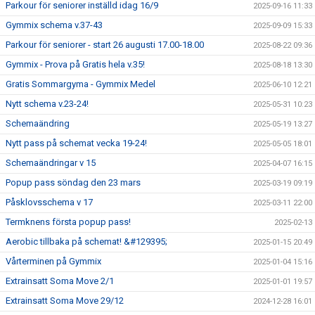
Parkour för seniorer inställd idag 16/9
2025-09-16 11:33
Gymmix schema v.37-43
2025-09-09 15:33
Parkour för seniorer - start 26 augusti 17.00-18.00
2025-08-22 09:36
Gymmix - Prova på Gratis hela v.35!
2025-08-18 13:30
Gratis Sommargyma - Gymmix Medel
2025-06-10 12:21
Nytt schema v.23-24!
2025-05-31 10:23
Schemaändring
2025-05-19 13:27
Nytt pass på schemat vecka 19-24!
2025-05-05 18:01
Schemaändringar v 15
2025-04-07 16:15
Popup pass söndag den 23 mars
2025-03-19 09:19
Påsklovsschema v 17
2025-03-11 22:00
Termknens första popup pass!
2025-02-13
Aerobic tillbaka på schemat! &#129395;
2025-01-15 20:49
Vårterminen på Gymmix
2025-01-04 15:16
Extrainsatt Soma Move 2/1
2025-01-01 19:57
Extrainsatt Soma Move 29/12
2024-12-28 16:01