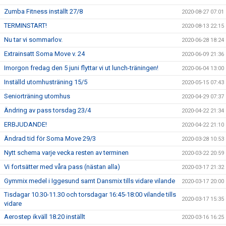
Zumba Fitness inställt 27/8
2020-08-27 07:01
TERMINSTART!
2020-08-13 22:15
Nu tar vi sommarlov.
2020-06-28 18:24
Extrainsatt Soma Move v. 24
2020-06-09 21:36
Imorgon fredag den 5 juni flyttar vi ut lunch-träningen!
2020-06-04 13:00
Inställd utomhusträning 15/5
2020-05-15 07:43
Seniorträning utomhus
2020-04-29 07:37
Ändring av pass torsdag 23/4
2020-04-22 21:34
ERBJUDANDE!
2020-04-22 21:10
Ändrad tid för Soma Move 29/3
2020-03-28 10:53
Nytt schema varje vecka resten av terminen
2020-03-22 20:59
Vi fortsätter med våra pass (nästan alla)
2020-03-17 21:32
Gymmix medel i Iggesund samt Dansmix tills vidare vilande
2020-03-17 20:00
Tisdagar 10.30-11.30 och torsdagar 16:45-18:00 vilande tills
2020-03-17 15:35
vidare
Aerostep ikväll 18.20 inställt
2020-03-16 16:25