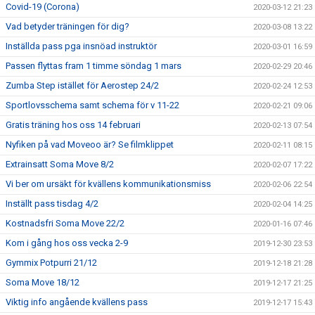
Covid-19 (Corona)
2020-03-12 21:23
Vad betyder träningen för dig?
2020-03-08 13:22
Inställda pass pga insnöad instruktör
2020-03-01 16:59
Passen flyttas fram 1 timme söndag 1 mars
2020-02-29 20:46
Zumba Step istället för Aerostep 24/2
2020-02-24 12:53
Sportlovsschema samt schema för v 11-22
2020-02-21 09:06
Gratis träning hos oss 14 februari
2020-02-13 07:54
Nyfiken på vad Moveoo är? Se filmklippet
2020-02-11 08:15
Extrainsatt Soma Move 8/2
2020-02-07 17:22
Vi ber om ursäkt för kvällens kommunikationsmiss
2020-02-06 22:54
Inställt pass tisdag 4/2
2020-02-04 14:25
Kostnadsfri Soma Move 22/2
2020-01-16 07:46
Kom i gång hos oss vecka 2-9
2019-12-30 23:53
Gymmix Potpurri 21/12
2019-12-18 21:28
Soma Move 18/12
2019-12-17 21:25
Viktig info angående kvällens pass
2019-12-17 15:43