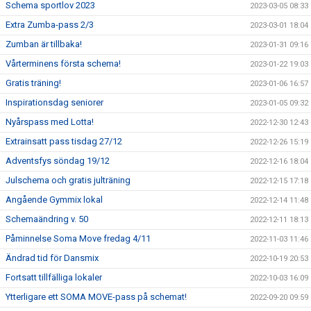
Schema sportlov 2023
2023-03-05 08:33
Extra Zumba-pass 2/3
2023-03-01 18:04
Zumban är tillbaka!
2023-01-31 09:16
Vårterminens första schema!
2023-01-22 19:03
Gratis träning!
2023-01-06 16:57
Inspirationsdag seniorer
2023-01-05 09:32
Nyårspass med Lotta!
2022-12-30 12:43
Extrainsatt pass tisdag 27/12
2022-12-26 15:19
Adventsfys söndag 19/12
2022-12-16 18:04
Julschema och gratis julträning
2022-12-15 17:18
Angående Gymmix lokal
2022-12-14 11:48
Schemaändring v. 50
2022-12-11 18:13
Påminnelse Soma Move fredag 4/11
2022-11-03 11:46
Ändrad tid för Dansmix
2022-10-19 20:53
Fortsatt tillfälliga lokaler
2022-10-03 16:09
Ytterligare ett SOMA MOVE-pass på schemat!
2022-09-20 09:59