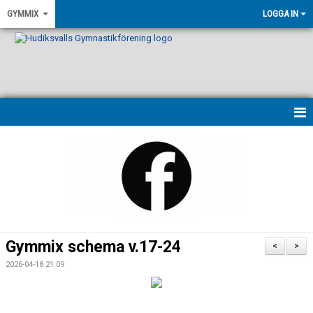
GYMMIX
LOGGA IN
HEM
NYHETER
VÅRA LEDARE
PASSBESKRIVNINGAR
Gymmix schema v.17-24
<
>
KONTAKT
2026-04-18 21:09
KALENDER