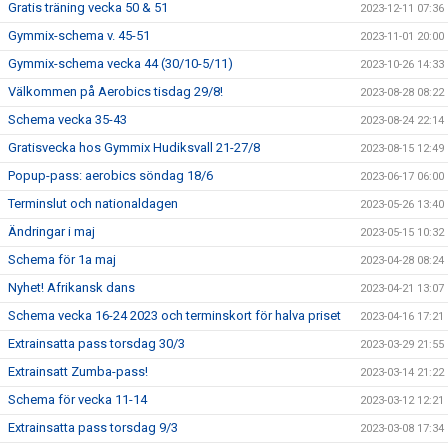
Gratis träning vecka 50 & 51
2023-12-11 07:36
Gymmix-schema v. 45-51
2023-11-01 20:00
Gymmix-schema vecka 44 (30/10-5/11)
2023-10-26 14:33
Välkommen på Aerobics tisdag 29/8!
2023-08-28 08:22
Schema vecka 35-43
2023-08-24 22:14
Gratisvecka hos Gymmix Hudiksvall 21-27/8
2023-08-15 12:49
Popup-pass: aerobics söndag 18/6
2023-06-17 06:00
Terminslut och nationaldagen
2023-05-26 13:40
Ändringar i maj
2023-05-15 10:32
Schema för 1a maj
2023-04-28 08:24
Nyhet! Afrikansk dans
2023-04-21 13:07
Schema vecka 16-24 2023 och terminskort för halva priset
2023-04-16 17:21
Extrainsatta pass torsdag 30/3
2023-03-29 21:55
Extrainsatt Zumba-pass!
2023-03-14 21:22
Schema för vecka 11-14
2023-03-12 12:21
Extrainsatta pass torsdag 9/3
2023-03-08 17:34