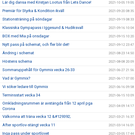
Lär dig dansa med Kristjan Lootus från Lets Dance!
2021-10-05 19:05
Premiär för Styrka & Kondition ikväll
2021-09-20 08:35
Stationsträning på söndagar
2021-09-19 08:33
Klassiska Gympapass i Iggesund & Hudiksvall
2021-09-16 10:04
BOX med Mia på onsdagar
2021-09-15 10:20
Nytt pass på schemat, och fler blir det!
2021-09-12 23:47
Ändring i schemat
2021-08-23 14:50
Höstens schema
2021-08-08 20:09
Sommaruppehåll för Gymmix vecka 26-33
2021-06-27 21:56
Vad är Gymmix?
2021-06-17 07:00
Vi söker ledare till Gymmix
2021-06-16 09:58
Terminsstart vecka 34
2021-06-15 10:09
Omklädningsrummen är avstängda från 12 april pga
2021-04-09 14:17
Corona
Välkomna att träna vecka 12 &#129392;
2021-03-21 16:37
After sportlov-stängt vecka 11
2021-03-14 16:01
Inga pass under sportlovet
2021-03-05 17:44