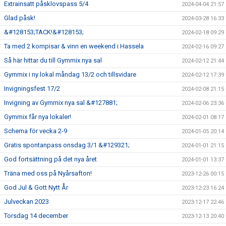
Extrainsatt påsklovspass 5/4
2024-04-04 21:57
Glad påsk!
2024-03-28 16:33
&#128153;TACK!&#128153;
2024-02-18 09:29
Ta med 2 kompisar & vinn en weekend i Hassela
2024-02-16 09:27
Så här hittar du till Gymmix nya sal
2024-02-12 21:44
Gymmix i ny lokal måndag 13/2 och tillsvidare
2024-02-12 17:39
Invigningsfest 17/2
2024-02-08 21:15
Invigning av Gymmix nya sal &#127881;
2024-02-06 23:36
Gymmix får nya lokaler!
2024-02-01 08:17
Schema för vecka 2-9
2024-01-05 20:14
Gratis spontanpass onsdag 3/1 &#129321;
2024-01-01 21:15
God fortsättning på det nya året
2024-01-01 13:37
Träna med oss på Nyårsafton!
2023-12-26 00:15
God Jul & Gott Nytt År
2023-12-23 16:24
Julveckan 2023
2023-12-17 22:46
Torsdag 14 december
2023-12-13 20:40