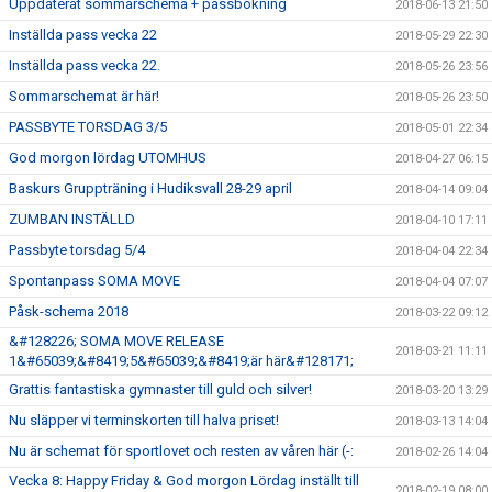
Uppdaterat sommarschema + passbokning
2018-06-13 21:50
Inställda pass vecka 22
2018-05-29 22:30
Inställda pass vecka 22.
2018-05-26 23:56
Sommarschemat är här!
2018-05-26 23:50
PASSBYTE TORSDAG 3/5
2018-05-01 22:34
God morgon lördag UTOMHUS
2018-04-27 06:15
Baskurs Gruppträning i Hudiksvall 28-29 april
2018-04-14 09:04
ZUMBAN INSTÄLLD
2018-04-10 17:11
Passbyte torsdag 5/4
2018-04-04 22:34
Spontanpass SOMA MOVE
2018-04-04 07:07
Påsk-schema 2018
2018-03-22 09:12
&#128226; SOMA MOVE RELEASE
2018-03-21 11:11
1&#65039;&#8419;5&#65039;&#8419;är här&#128171;
Grattis fantastiska gymnaster till guld och silver!
2018-03-20 13:29
Nu släpper vi terminskorten till halva priset!
2018-03-13 14:04
Nu är schemat för sportlovet och resten av våren här (-:
2018-02-26 14:04
Vecka 8: Happy Friday & God morgon Lördag inställt till
2018-02-19 08:00