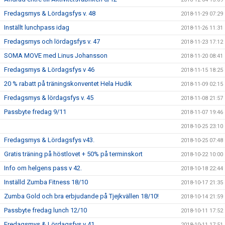
Fredagsmys & Lördagsfys v. 48
2018-11-29 07:29
Inställt lunchpass idag
2018-11-26 11:31
Fredagsmys och lördagsfys v. 47
2018-11-23 17:12
SOMA MOVE med Linus Johansson
2018-11-20 08:41
Fredagsmys & Lördagsfys v 46
2018-11-15 18:25
20 % rabatt på träningskonventet Hela Hudik
2018-11-09 02:15
Fredagsmys & lördagsfys v. 45
2018-11-08 21:57
Passbyte fredag 9/11
2018-11-07 19:46
2018-10-25 23:10
Fredagsmys & Lördagsfys v43.
2018-10-25 07:48
Gratis träning på höstlovet + 50% på terminskort
2018-10-22 10:00
Info om helgens pass v 42.
2018-10-18 22:44
Inställd Zumba Fitness 18/10
2018-10-17 21:35
Zumba Gold och bra erbjudande på Tjejkvällen 18/10!
2018-10-14 21:59
Passbyte fredag lunch 12/10
2018-10-11 17:52
Fredagsmys & Lördagsfys v 41.
2018-10-11 17:51