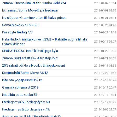
Zumba Fitness istället för Zumba Gold 2/4
2019-04-02 16:14
Extrainsatt Soma Move® på fredagar
2019-04-01 08:55
Nu släpper vi terminskorten till halva priset
2019-03-21 08:14
Soma Move 22/3 & 29/3
2019-03-20 04:48
Passbyte fredag 1/3
2019-02-27 19:16
Hela Hudik träningskonvent 23/2 ~ Rabatterat pris till alla
2019-02-19 06:07
Gymmixkunder
SPRINGTISDAG inställt ikväll pga kyla.
2019-01-22 16:30
Zumba Gold ersätts av Aerostep 22/1
2019-01-21 05:53
20% rabatt på Hela Hudik träningskonvent
2019-01-18 08:36
Kostnadsfri Soma Move 23/12
2018-12-22 17:48
Info om yogapasset 19/12
2018-12-19 06:42
Gymmix schema vt 2019
2018-12-17 20:47
Inställda pass vecka 51.
2018-12-17 13:34
Fredagsmys & Lördagsfys v. 50
2018-12-12 08:29
Fredagsmys & Lördagsfys v 49.
2018-12-06 22:07
Ändrad entré till Aktivitetsfabriken 6/12
2018-12-04 13:09