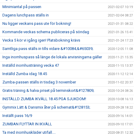
Minimiantal på passen
2021-02-07 10:19
Dagens lunchpass ställs in
2021-02-04 08:27
Nu ligger veckans pass ute för bokning!
2021-01-31 08:22
Kommande veckas schema publiceras på söndag
2021-01-26 15:41
Vecka 5 kör vi igång igen! Platsbokning krävs
2021-01-24 17:23
Samtliga pass ställs in tills vidare &#10084;&#65039;
2020-12-05 11:08
Inga inomhuspass så länge de lokala anvisningarna gäller
2020-11-21 15:35
Inställd inomhusträning vecka 47
2020-11-15 13:37
Inställd Zumba idag 18.45
2020-11-12 12:14
Zumba-passen ställs in tisdag 3 november
2020-11-02 20:37
Gratis träning & halva priset på terminskort&#127809;
2020-10-24 08:26
INSTÄLLD ZUMBA IKVÄLL 18.45 PGA SJUKDOM!
2020-10-08 16:13
Gymmix Lätt & Dansmix åter på schemat&#128153;
2020-09-28 18:22
Inställt pass 16/9
2020-09-16 14:01
ZUMBAN FLYTTAR IN IKVÄLL
2020-09-10 17:01
Ta med inomhuskläder utifall....
2020-08-31 12:32