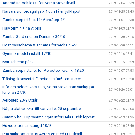
Ändrad tid och lokal för Soma Move ikväll
2019-12-04 15:39
Närvara vid lördagsfys x 4 och få en julklapp!
2019-11-25 09:43
Zumba step istället för AeroStep 4/11
2019-11-04 15:38
Halv termin = halvt pris
2019-11-03 21:19
Zumba Gold ersätter Dansmix 30/10
2019-10-30 08:15
Höstlovsschema & schema för vecka 45-51
2019-10-20 14:11
Gymmix medel inställt 17/10
2019-10-16 16:41
Nytt schema på G
2019-10-15 15:59
Zumba step i stället för Aerostep ikväll kl 18:20
2019-10-07 07:53
Träningskonventet Function is fun! - en succé
2019-10-02 09:28
Info om helgen vecka 39, Soma Move som vanligt på
2019-09-26 08:01
lunchen 27/9.
Aerostep 23/9 utgår
2019-09-22 21:13
Några platser kvar till konventet 28 september
2019-09-16 22:08
Gymmix höll i uppvärmningen inför Hela Hudik loppet
2019-09-13 01:35
Huvudentrén är stängd 10/9
2019-09-10 08:40
Pga sjukdom ersätts Aerostep med EFIT ikväll
2019-09-09 13:21