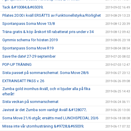
Tack &#10084;&#65039;
2019-09-02 16:49
Pilates 20:00 i kväll ERSÄTTS av Funktionellstyrka/Rörlighet
2019-08-29 13:23
Spontanpass Soma Move 13/8
2019-08-12 20:39
Träna gratis & köp årskort till rabatterat pris under v 34
2019-08-12 09:42
Gymmix schema för hösten 2019
2019-08-05 23:18
Spontanpass Soma Move R19
2019-08-04 08:54
Save the date! 27-29 september
2019-07-20 08:02
POP-UP TRÄNING
2019-07-03 12:47
Sista passet på sommarschemat: Soma Move 28/6
2019-06-27 23:12
EXTRAINSATT PASS v. 26
2019-06-26 09:08
Zumba gold inomhus ikväll, och vi bjuder alla på fika
2019-06-25 14:43
efteråt!
Sista veckan på sommarschemat
2019-06-24 06:11
Javisst är det Zumba som vanligt ikväll &#128077;
2019-06-20 13:00
Soma Move 21/6 utgår, ersätts med LUNCHSPECIAL 20/6
2019-06-18 08:08
Missa inte vår utomhusträning &#9728;&#65039;
2019-06-17 07:32