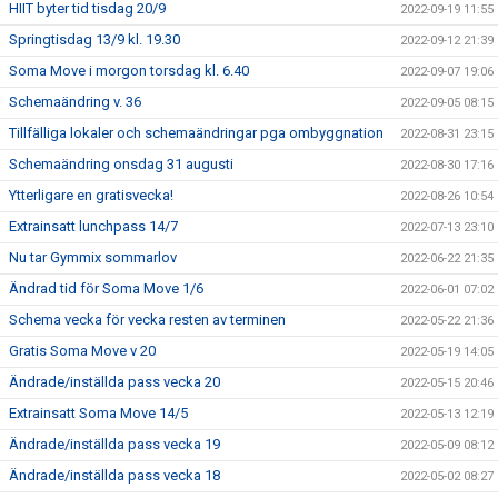
HIIT byter tid tisdag 20/9
2022-09-19 11:55
Springtisdag 13/9 kl. 19.30
2022-09-12 21:39
Soma Move i morgon torsdag kl. 6.40
2022-09-07 19:06
Schemaändring v. 36
2022-09-05 08:15
Tillfälliga lokaler och schemaändringar pga ombyggnation
2022-08-31 23:15
Schemaändring onsdag 31 augusti
2022-08-30 17:16
Ytterligare en gratisvecka!
2022-08-26 10:54
Extrainsatt lunchpass 14/7
2022-07-13 23:10
Nu tar Gymmix sommarlov
2022-06-22 21:35
Ändrad tid för Soma Move 1/6
2022-06-01 07:02
Schema vecka för vecka resten av terminen
2022-05-22 21:36
Gratis Soma Move v 20
2022-05-19 14:05
Ändrade/inställda pass vecka 20
2022-05-15 20:46
Extrainsatt Soma Move 14/5
2022-05-13 12:19
Ändrade/inställda pass vecka 19
2022-05-09 08:12
Ändrade/inställda pass vecka 18
2022-05-02 08:27