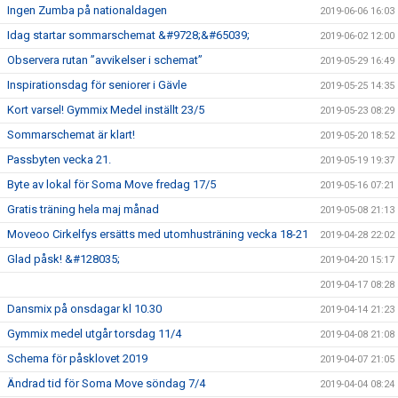
Ingen Zumba på nationaldagen
2019-06-06 16:03
Idag startar sommarschemat &#9728;&#65039;
2019-06-02 12:00
Observera rutan ”avvikelser i schemat”
2019-05-29 16:49
Inspirationsdag för seniorer i Gävle
2019-05-25 14:35
Kort varsel! Gymmix Medel inställt 23/5
2019-05-23 08:29
Sommarschemat är klart!
2019-05-20 18:52
Passbyten vecka 21.
2019-05-19 19:37
Byte av lokal för Soma Move fredag 17/5
2019-05-16 07:21
Gratis träning hela maj månad
2019-05-08 21:13
Moveoo Cirkelfys ersätts med utomhusträning vecka 18-21
2019-04-28 22:02
Glad påsk! &#128035;
2019-04-20 15:17
2019-04-17 08:28
Dansmix på onsdagar kl 10.30
2019-04-14 21:23
Gymmix medel utgår torsdag 11/4
2019-04-08 21:08
Schema för påsklovet 2019
2019-04-07 21:05
Ändrad tid för Soma Move söndag 7/4
2019-04-04 08:24