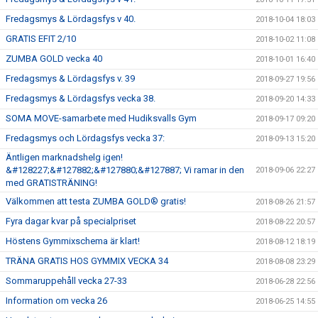
Fredagsmys & Lördagsfys v 40.
2018-10-04 18:03
GRATIS EFIT 2/10
2018-10-02 11:08
ZUMBA GOLD vecka 40
2018-10-01 16:40
Fredagsmys & Lördagsfys v. 39
2018-09-27 19:56
Fredagsmys & Lördagsfys vecka 38.
2018-09-20 14:33
SOMA MOVE-samarbete med Hudiksvalls Gym
2018-09-17 09:20
Fredagsmys och Lördagsfys vecka 37:
2018-09-13 15:20
Äntligen marknadshelg igen!
&#128227;&#127882;&#127880;&#127887; Vi ramar in den
2018-09-06 22:27
med GRATISTRÄNING!
Välkommen att testa ZUMBA GOLD® gratis!
2018-08-26 21:57
Fyra dagar kvar på specialpriset
2018-08-22 20:57
Höstens Gymmixschema är klart!
2018-08-12 18:19
TRÄNA GRATIS HOS GYMMIX VECKA 34
2018-08-08 23:29
Sommaruppehåll vecka 27-33
2018-06-28 22:56
Information om vecka 26
2018-06-25 14:55