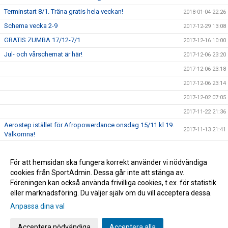
Terminstart 8/1. Träna gratis hela veckan!
2018-01-04 22:26
Schema vecka 2-9
2017-12-29 13:08
GRATIS ZUMBA 17/12-7/1
2017-12-16 10:00
Jul- och vårschemat är här!
2017-12-06 23:20
2017-12-06 23:18
2017-12-06 23:14
2017-12-02 07:05
2017-11-22 21:36
Aerostep istället för Afropowerdance onsdag 15/11 kl 19.
2017-11-13 21:41
Välkomna!
2017-11-08 06:27
För att hemsidan ska fungera korrekt använder vi nödvändiga
2017-11-06 13:07
cookies från SportAdmin. Dessa går inte att stänga av.
Prova på Pilates gratis i 6 söndagar vecka 45-50
2017-11-06 13:02
Föreningen kan också använda frivilliga cookies, t.ex. för statistik
eller marknadsföring. Du väljer själv om du vill acceptera dessa.
Anpassa dina val
Cookie-inställningar
Gå till Webbversion
Acceptera nödvändiga
Acceptera alla