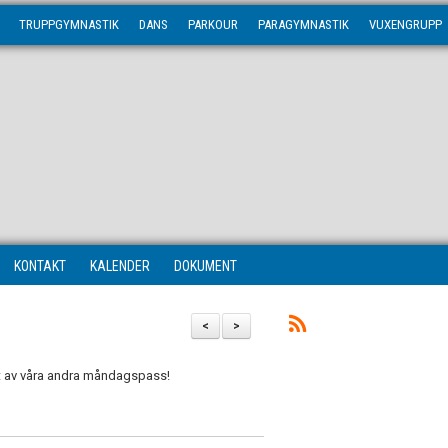
TRUPPGYMNASTIK
DANS
PARKOUR
PARAGYMNASTIK
VUXENGRUPP
KONTAKT
KALENDER
DOKUMENT
<
>
t av våra andra måndagspass!