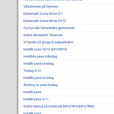
Vårterminen på Gymmix
Extrainsatt Soma Move 2/1
Extrainsatt Soma Move 29/12
God jul alla fantastiska gymmixare!
Gratis dansevent 18 januari
Vi bjuder på glögg & pepparkakor
Inställt pass 10/12 &#129319;
Inställda pass måndag
Inställt pass torsdag
Tisdag 3/12
Inställt pass torsdag
Ändring av pass tisdag
Inställt pass
Inställt pass 3/11
Gratis träning på höstlovet &#127810;&#127809;
Inställt pass