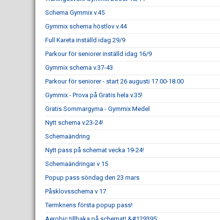
Schema Gymmix v.45
Gymmix schema höstlov v.44
Full Kareta inställd idag 29/9
Parkour för seniorer inställd idag 16/9
Gymmix schema v.37-43
Parkour för seniorer - start 26 augusti 17.00-18.00
Gymmix - Prova på Gratis hela v.35!
Gratis Sommargyma - Gymmix Medel
Nytt schema v.23-24!
Schemaändring
Nytt pass på schemat vecka 19-24!
Schemaändringar v 15
Popup pass söndag den 23 mars
Påsklovsschema v 17
Termknens första popup pass!
Aerobic tillbaka på schemat! &#129395;