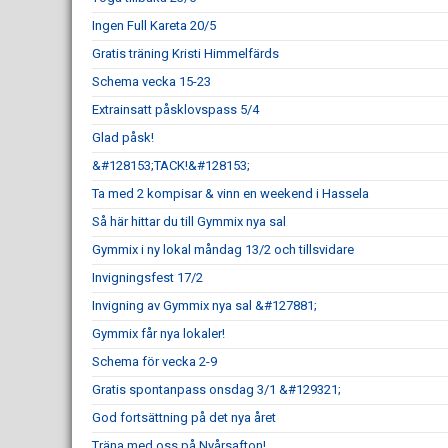
Ingen Full Kareta 20/5
Gratis träning Kristi Himmelfärds
Schema vecka 15-23
Extrainsatt påsklovspass 5/4
Glad påsk!
&#128153;TACK!&#128153;
Ta med 2 kompisar & vinn en weekend i Hassela
Så här hittar du till Gymmix nya sal
Gymmix i ny lokal måndag 13/2 och tillsvidare
Invigningsfest 17/2
Invigning av Gymmix nya sal &#127881;
Gymmix får nya lokaler!
Schema för vecka 2-9
Gratis spontanpass onsdag 3/1 &#129321;
God fortsättning på det nya året
Träna med oss på Nyårsafton!