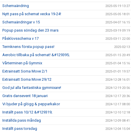
Schemaändring
2025-05-19 13:27
Nytt pass på schemat vecka 19-24!
2025-05-05 18:01
Schemaändringar v 15
2025-04-07 16:15
Popup pass söndag den 23 mars
2025-03-19 09:19
Påsklovsschema v 17
2025-03-11 22:00
Termknens första popup pass!
2025-02-13
Aerobic tillbaka på schemat! &#129395;
2025-01-15 20:49
Vårterminen på Gymmix
2025-01-04 15:16
Extrainsatt Soma Move 2/1
2025-01-01 19:57
Extrainsatt Soma Move 29/12
2024-12-28 16:01
God jul alla fantastiska gymmixare!
2024-12-19 20:56
Gratis dansevent 18 januari
2024-12-17 20:36
Vi bjuder på glögg & pepparkakor
2024-12-17 08:00
Inställt pass 10/12 &#129319;
2024-12-10 12:18
Inställda pass måndag
2024-12-09 08:41
Inställt pass torsdag
2024-12-04 15:04