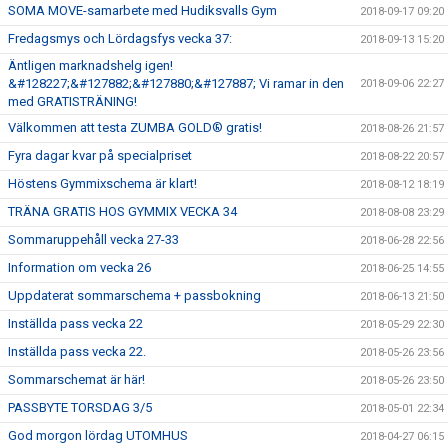
SOMA MOVE-samarbete med Hudiksvalls Gym
2018-09-17 09:20
Fredagsmys och Lördagsfys vecka 37:
2018-09-13 15:20
Äntligen marknadshelg igen!
&#128227;&#127882;&#127880;&#127887; Vi ramar in den
2018-09-06 22:27
med GRATISTRÄNING!
Välkommen att testa ZUMBA GOLD® gratis!
2018-08-26 21:57
Fyra dagar kvar på specialpriset
2018-08-22 20:57
Höstens Gymmixschema är klart!
2018-08-12 18:19
TRÄNA GRATIS HOS GYMMIX VECKA 34
2018-08-08 23:29
Sommaruppehåll vecka 27-33
2018-06-28 22:56
Information om vecka 26
2018-06-25 14:55
Uppdaterat sommarschema + passbokning
2018-06-13 21:50
Inställda pass vecka 22
2018-05-29 22:30
Inställda pass vecka 22.
2018-05-26 23:56
Sommarschemat är här!
2018-05-26 23:50
PASSBYTE TORSDAG 3/5
2018-05-01 22:34
God morgon lördag UTOMHUS
2018-04-27 06:15