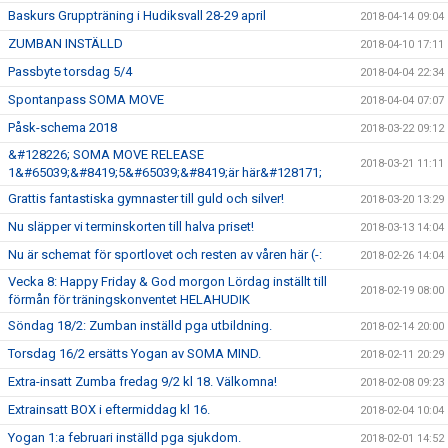
Baskurs Gruppträning i Hudiksvall 28-29 april
2018-04-14 09:04
ZUMBAN INSTÄLLD
2018-04-10 17:11
Passbyte torsdag 5/4
2018-04-04 22:34
Spontanpass SOMA MOVE
2018-04-04 07:07
Påsk-schema 2018
2018-03-22 09:12
&#128226; SOMA MOVE RELEASE
2018-03-21 11:11
1&#65039;&#8419;5&#65039;&#8419;är här&#128171;
Grattis fantastiska gymnaster till guld och silver!
2018-03-20 13:29
Nu släpper vi terminskorten till halva priset!
2018-03-13 14:04
Nu är schemat för sportlovet och resten av våren här (-:
2018-02-26 14:04
Vecka 8: Happy Friday & God morgon Lördag inställt till
2018-02-19 08:00
förmån för träningskonventet HELAHUDIK
Söndag 18/2: Zumban inställd pga utbildning.
2018-02-14 20:00
Torsdag 16/2 ersätts Yogan av SOMA MIND.
2018-02-11 20:29
Extra-insatt Zumba fredag 9/2 kl 18. Välkomna!
2018-02-08 09:23
Extrainsatt BOX i eftermiddag kl 16.
2018-02-04 10:04
Yogan 1:a februari inställd pga sjukdom.
2018-02-01 14:52