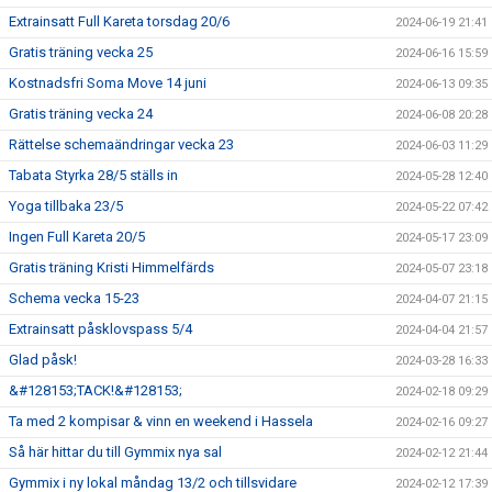
Extrainsatt Full Kareta torsdag 20/6
2024-06-19 21:41
Gratis träning vecka 25
2024-06-16 15:59
Kostnadsfri Soma Move 14 juni
2024-06-13 09:35
Gratis träning vecka 24
2024-06-08 20:28
Rättelse schemaändringar vecka 23
2024-06-03 11:29
Tabata Styrka 28/5 ställs in
2024-05-28 12:40
Yoga tillbaka 23/5
2024-05-22 07:42
Ingen Full Kareta 20/5
2024-05-17 23:09
Gratis träning Kristi Himmelfärds
2024-05-07 23:18
Schema vecka 15-23
2024-04-07 21:15
Extrainsatt påsklovspass 5/4
2024-04-04 21:57
Glad påsk!
2024-03-28 16:33
&#128153;TACK!&#128153;
2024-02-18 09:29
Ta med 2 kompisar & vinn en weekend i Hassela
2024-02-16 09:27
Så här hittar du till Gymmix nya sal
2024-02-12 21:44
Gymmix i ny lokal måndag 13/2 och tillsvidare
2024-02-12 17:39