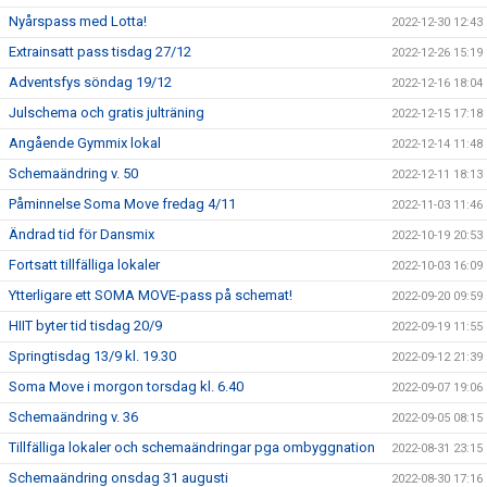
Nyårspass med Lotta!
2022-12-30 12:43
Extrainsatt pass tisdag 27/12
2022-12-26 15:19
Adventsfys söndag 19/12
2022-12-16 18:04
Julschema och gratis julträning
2022-12-15 17:18
Angående Gymmix lokal
2022-12-14 11:48
Schemaändring v. 50
2022-12-11 18:13
Påminnelse Soma Move fredag 4/11
2022-11-03 11:46
Ändrad tid för Dansmix
2022-10-19 20:53
Fortsatt tillfälliga lokaler
2022-10-03 16:09
Ytterligare ett SOMA MOVE-pass på schemat!
2022-09-20 09:59
HIIT byter tid tisdag 20/9
2022-09-19 11:55
Springtisdag 13/9 kl. 19.30
2022-09-12 21:39
Soma Move i morgon torsdag kl. 6.40
2022-09-07 19:06
Schemaändring v. 36
2022-09-05 08:15
Tillfälliga lokaler och schemaändringar pga ombyggnation
2022-08-31 23:15
Schemaändring onsdag 31 augusti
2022-08-30 17:16