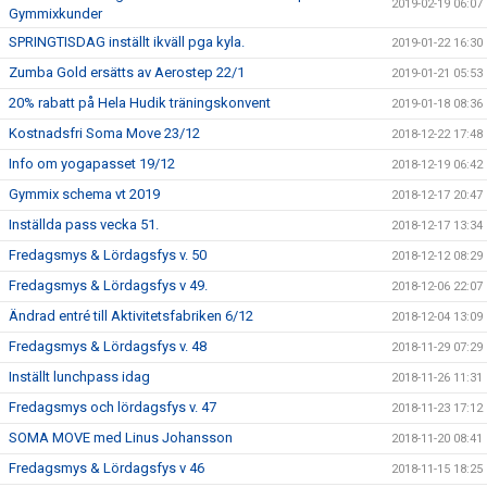
2019-02-19 06:07
Gymmixkunder
SPRINGTISDAG inställt ikväll pga kyla.
2019-01-22 16:30
Zumba Gold ersätts av Aerostep 22/1
2019-01-21 05:53
20% rabatt på Hela Hudik träningskonvent
2019-01-18 08:36
Kostnadsfri Soma Move 23/12
2018-12-22 17:48
Info om yogapasset 19/12
2018-12-19 06:42
Gymmix schema vt 2019
2018-12-17 20:47
Inställda pass vecka 51.
2018-12-17 13:34
Fredagsmys & Lördagsfys v. 50
2018-12-12 08:29
Fredagsmys & Lördagsfys v 49.
2018-12-06 22:07
Ändrad entré till Aktivitetsfabriken 6/12
2018-12-04 13:09
Fredagsmys & Lördagsfys v. 48
2018-11-29 07:29
Inställt lunchpass idag
2018-11-26 11:31
Fredagsmys och lördagsfys v. 47
2018-11-23 17:12
SOMA MOVE med Linus Johansson
2018-11-20 08:41
Fredagsmys & Lördagsfys v 46
2018-11-15 18:25