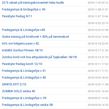
20 % rabatt på träningskonventet Hela Hudik
2018-11-09 02:15
Fredagsmys & lördagsfys v. 45
2018-11-08 21:57
Passbyte fredag 9/11
2018-11-07 19:46
2018-10-25 23:10
Fredagsmys & Lördagsfys v43.
2018-10-25 07:48
Gratis träning på höstlovet + 50% på terminskort
2018-10-22 10:00
Info om helgens pass v 42.
2018-10-18 22:44
Inställd Zumba Fitness 18/10
2018-10-17 21:35
Zumba Gold och bra erbjudande på Tjejkvällen 18/10!
2018-10-14 21:59
Passbyte fredag lunch 12/10
2018-10-11 17:52
Fredagsmys & Lördagsfys v 41.
2018-10-11 17:51
Fredagsmys & Lördagsfys v 40.
2018-10-04 18:03
GRATIS EFIT 2/10
2018-10-02 11:08
ZUMBA GOLD vecka 40
2018-10-01 16:40
Fredagsmys & Lördagsfys v. 39
2018-09-27 19:56
Fredagsmys & Lördagsfys vecka 38.
2018-09-20 14:33