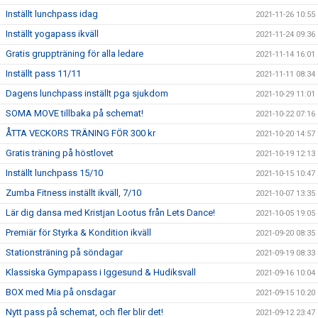
Inställt lunchpass idag
2021-11-26 10:55
Inställt yogapass ikväll
2021-11-24 09:36
Gratis gruppträning för alla ledare
2021-11-14 16:01
Inställt pass 11/11
2021-11-11 08:34
Dagens lunchpass inställt pga sjukdom
2021-10-29 11:01
SOMA MOVE tillbaka på schemat!
2021-10-22 07:16
ÅTTA VECKORS TRÄNING FÖR 300 kr
2021-10-20 14:57
Gratis träning på höstlovet
2021-10-19 12:13
Inställt lunchpass 15/10
2021-10-15 10:47
Zumba Fitness inställt ikväll, 7/10
2021-10-07 13:35
Lär dig dansa med Kristjan Lootus från Lets Dance!
2021-10-05 19:05
Premiär för Styrka & Kondition ikväll
2021-09-20 08:35
Stationsträning på söndagar
2021-09-19 08:33
Klassiska Gympapass i Iggesund & Hudiksvall
2021-09-16 10:04
BOX med Mia på onsdagar
2021-09-15 10:20
Nytt pass på schemat, och fler blir det!
2021-09-12 23:47