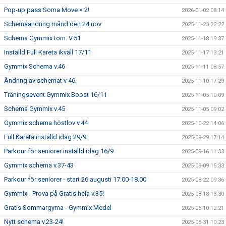
Pop-up pass Soma Move × 2!
2026-01-02 08:14
Schemaändring månd den 24 nov
2025-11-23 22:22
Schema Gymmix tom. V.51
2025-11-18 19:37
Inställd Full Kareta ikväll 17/11
2025-11-17 13:21
Gymmix Schema v.46
2025-11-11 08:57
Ändring av schemat v 46.
2025-11-10 17:29
Träningsevent Gymmix Boost 16/11
2025-11-05 10:09
Schema Gymmix v.45
2025-11-05 09:02
Gymmix schema höstlov v.44
2025-10-22 14:06
Full Kareta inställd idag 29/9
2025-09-29 17:14
Parkour för seniorer inställd idag 16/9
2025-09-16 11:33
Gymmix schema v.37-43
2025-09-09 15:33
Parkour för seniorer - start 26 augusti 17.00-18.00
2025-08-22 09:36
Gymmix - Prova på Gratis hela v.35!
2025-08-18 13:30
Gratis Sommargyma - Gymmix Medel
2025-06-10 12:21
Nytt schema v.23-24!
2025-05-31 10:23