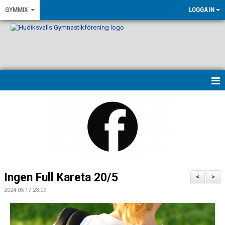
GYMMIX
LOGGA IN
HEM
NYHETER
VÅRA LEDARE
PASSBESKRIVNINGAR
Ingen Full Kareta 20/5
<
>
KONTAKT
2024-05-17 23:09
KALENDER