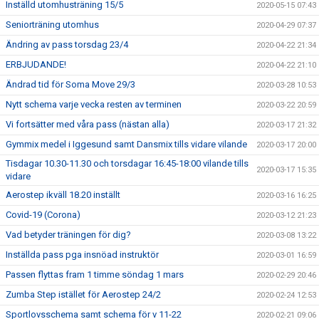
Inställd utomhusträning 15/5
2020-05-15 07:43
Seniorträning utomhus
2020-04-29 07:37
Ändring av pass torsdag 23/4
2020-04-22 21:34
ERBJUDANDE!
2020-04-22 21:10
Ändrad tid för Soma Move 29/3
2020-03-28 10:53
Nytt schema varje vecka resten av terminen
2020-03-22 20:59
Vi fortsätter med våra pass (nästan alla)
2020-03-17 21:32
Gymmix medel i Iggesund samt Dansmix tills vidare vilande
2020-03-17 20:00
Tisdagar 10.30-11.30 och torsdagar 16:45-18:00 vilande tills
2020-03-17 15:35
vidare
Aerostep ikväll 18.20 inställt
2020-03-16 16:25
Covid-19 (Corona)
2020-03-12 21:23
Vad betyder träningen för dig?
2020-03-08 13:22
Inställda pass pga insnöad instruktör
2020-03-01 16:59
Passen flyttas fram 1 timme söndag 1 mars
2020-02-29 20:46
Zumba Step istället för Aerostep 24/2
2020-02-24 12:53
Sportlovsschema samt schema för v 11-22
2020-02-21 09:06