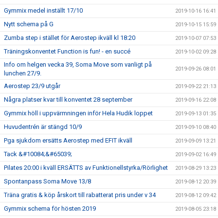
Gymmix medel inställt 17/10
2019-10-16 16:41
Nytt schema på G
2019-10-15 15:59
Zumba step i stället för Aerostep ikväll kl 18:20
2019-10-07 07:53
Träningskonventet Function is fun! - en succé
2019-10-02 09:28
Info om helgen vecka 39, Soma Move som vanligt på
2019-09-26 08:01
lunchen 27/9.
Aerostep 23/9 utgår
2019-09-22 21:13
Några platser kvar till konventet 28 september
2019-09-16 22:08
Gymmix höll i uppvärmningen inför Hela Hudik loppet
2019-09-13 01:35
Huvudentrén är stängd 10/9
2019-09-10 08:40
Pga sjukdom ersätts Aerostep med EFIT ikväll
2019-09-09 13:21
Tack &#10084;&#65039;
2019-09-02 16:49
Pilates 20:00 i kväll ERSÄTTS av Funktionellstyrka/Rörlighet
2019-08-29 13:23
Spontanpass Soma Move 13/8
2019-08-12 20:39
Träna gratis & köp årskort till rabatterat pris under v 34
2019-08-12 09:42
Gymmix schema för hösten 2019
2019-08-05 23:18