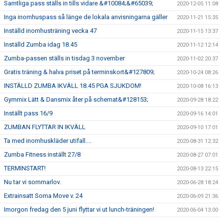
Samtliga pass ställs in tills vidare &#10084;&#65039;
2020-12-05 11:08
Inga inomhuspass så länge de lokala anvisningarna gäller
2020-11-21 15:35
Inställd inomhusträning vecka 47
2020-11-15 13:37
Inställd Zumba idag 18.45
2020-11-12 12:14
Zumba-passen ställs in tisdag 3 november
2020-11-02 20:37
Gratis träning & halva priset på terminskort&#127809;
2020-10-24 08:26
INSTÄLLD ZUMBA IKVÄLL 18.45 PGA SJUKDOM!
2020-10-08 16:13
Gymmix Lätt & Dansmix åter på schemat&#128153;
2020-09-28 18:22
Inställt pass 16/9
2020-09-16 14:01
ZUMBAN FLYTTAR IN IKVÄLL
2020-09-10 17:01
Ta med inomhuskläder utifall....
2020-08-31 12:32
Zumba Fitness inställt 27/8
2020-08-27 07:01
TERMINSTART!
2020-08-13 22:15
Nu tar vi sommarlov.
2020-06-28 18:24
Extrainsatt Soma Move v. 24
2020-06-09 21:36
Imorgon fredag den 5 juni flyttar vi ut lunch-träningen!
2020-06-04 13:00