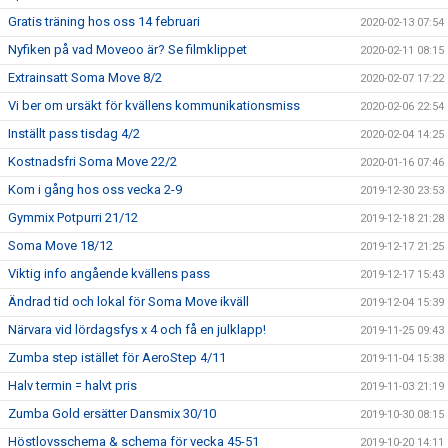
Gratis träning hos oss 14 februari
2020-02-13 07:54
Nyfiken på vad Moveoo är? Se filmklippet
2020-02-11 08:15
Extrainsatt Soma Move 8/2
2020-02-07 17:22
Vi ber om ursäkt för kvällens kommunikationsmiss
2020-02-06 22:54
Inställt pass tisdag 4/2
2020-02-04 14:25
Kostnadsfri Soma Move 22/2
2020-01-16 07:46
Kom i gång hos oss vecka 2-9
2019-12-30 23:53
Gymmix Potpurri 21/12
2019-12-18 21:28
Soma Move 18/12
2019-12-17 21:25
Viktig info angående kvällens pass
2019-12-17 15:43
Ändrad tid och lokal för Soma Move ikväll
2019-12-04 15:39
Närvara vid lördagsfys x 4 och få en julklapp!
2019-11-25 09:43
Zumba step istället för AeroStep 4/11
2019-11-04 15:38
Halv termin = halvt pris
2019-11-03 21:19
Zumba Gold ersätter Dansmix 30/10
2019-10-30 08:15
Höstlovsschema & schema för vecka 45-51
2019-10-20 14:11