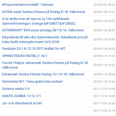
Afropowerdance inställt 1 februari
2018-02-01 08:24
EXTRA-insatt Zumba Fitness på fredag kl 18. Välkomna!
2018-01-30 19:41
Vi är stolta över att vara en av 156 certifierade
2018-01-30 09:07
Gymmixföreningar i Sverige &#128077;&#128522;
EXTRAINSATT BOX-pass söndag 28/1 kl 16. Välkomna!
2018-01-25 08:42
Erbjudande till alla våra Gymmixkunder: Rabatterat pris på
2018-01-23 09:34
Hela Hudik träningskonvent 24/2-2018
Passbyte 23/1 kl 12:10: EFIT istället för HIIT.
2018-01-23 08:23
SPRINGTISDAG INSTÄLLT 16/1
2018-01-16 13:32
Favorit i Repris: extrainsatt Zumba Fitness på fredag kl 18.
2018-01-16 09:25
Välkomna!
Extrainsatt Zumba Fitness fredag 12/1 kl 18. Välkomna!
2018-01-10 08:58
Terminstart 8/1. Träna gratis hela veckan!
2018-01-04 22:26
Schema vecka 2-9
2017-12-29 13:08
GRATIS ZUMBA 17/12-7/1
2017-12-16 10:00
Jul- och vårschemat är här!
2017-12-06 23:20
2017-12-06 23:18