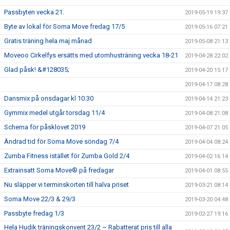
Passbyten vecka 21.
2019-05-19 19:37
Byte av lokal för Soma Move fredag 17/5
2019-05-16 07:21
Gratis träning hela maj månad
2019-05-08 21:13
Moveoo Cirkelfys ersätts med utomhusträning vecka 18-21
2019-04-28 22:02
Glad påsk! &#128035;
2019-04-20 15:17
2019-04-17 08:28
Dansmix på onsdagar kl 10.30
2019-04-14 21:23
Gymmix medel utgår torsdag 11/4
2019-04-08 21:08
Schema för påsklovet 2019
2019-04-07 21:05
Ändrad tid för Soma Move söndag 7/4
2019-04-04 08:24
Zumba Fitness istället för Zumba Gold 2/4
2019-04-02 16:14
Extrainsatt Soma Move® på fredagar
2019-04-01 08:55
Nu släpper vi terminskorten till halva priset
2019-03-21 08:14
Soma Move 22/3 & 29/3
2019-03-20 04:48
Passbyte fredag 1/3
2019-02-27 19:16
Hela Hudik träningskonvent 23/2 ~ Rabatterat pris till alla