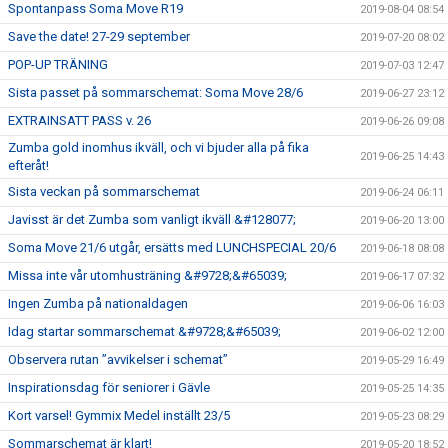
Spontanpass Soma Move R19
2019-08-04 08:54
Save the date! 27-29 september
2019-07-20 08:02
POP-UP TRÄNING
2019-07-03 12:47
Sista passet på sommarschemat: Soma Move 28/6
2019-06-27 23:12
EXTRAINSATT PASS v. 26
2019-06-26 09:08
Zumba gold inomhus ikväll, och vi bjuder alla på fika
2019-06-25 14:43
efteråt!
Sista veckan på sommarschemat
2019-06-24 06:11
Javisst är det Zumba som vanligt ikväll &#128077;
2019-06-20 13:00
Soma Move 21/6 utgår, ersätts med LUNCHSPECIAL 20/6
2019-06-18 08:08
Missa inte vår utomhusträning &#9728;&#65039;
2019-06-17 07:32
Ingen Zumba på nationaldagen
2019-06-06 16:03
Idag startar sommarschemat &#9728;&#65039;
2019-06-02 12:00
Observera rutan ”avvikelser i schemat”
2019-05-29 16:49
Inspirationsdag för seniorer i Gävle
2019-05-25 14:35
Kort varsel! Gymmix Medel inställt 23/5
2019-05-23 08:29
Sommarschemat är klart!
2019-05-20 18:52