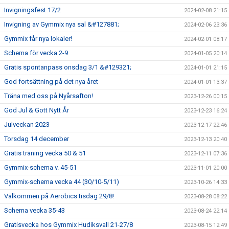
Invigningsfest 17/2
2024-02-08 21:15
Invigning av Gymmix nya sal &#127881;
2024-02-06 23:36
Gymmix får nya lokaler!
2024-02-01 08:17
Schema för vecka 2-9
2024-01-05 20:14
Gratis spontanpass onsdag 3/1 &#129321;
2024-01-01 21:15
God fortsättning på det nya året
2024-01-01 13:37
Träna med oss på Nyårsafton!
2023-12-26 00:15
God Jul & Gott Nytt År
2023-12-23 16:24
Julveckan 2023
2023-12-17 22:46
Torsdag 14 december
2023-12-13 20:40
Gratis träning vecka 50 & 51
2023-12-11 07:36
Gymmix-schema v. 45-51
2023-11-01 20:00
Gymmix-schema vecka 44 (30/10-5/11)
2023-10-26 14:33
Välkommen på Aerobics tisdag 29/8!
2023-08-28 08:22
Schema vecka 35-43
2023-08-24 22:14
Gratisvecka hos Gymmix Hudiksvall 21-27/8
2023-08-15 12:49